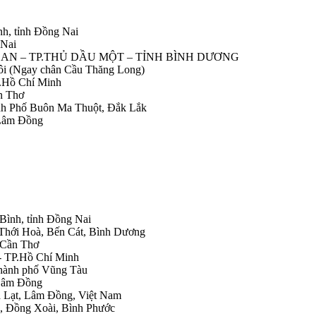
nh, tỉnh Đồng Nai
 Nai
IỆP AN – TP.THỦ DẦU MỘT – TỈNH BÌNH DƯƠNG
Nôi (Ngay chân Cầu Thăng Long)
.Hồ Chí Minh
n Thơ
ành Phố Buôn Ma Thuột, Đắk Lắk
 Lâm Đồng
 Bình, tỉnh Đồng Nai
 Thới Hoà, Bến Cát, Bình Dương
.Cần Thơ
- TP.Hồ Chí Minh
Thành phố Vũng Tàu
 Lâm Đồng
Đà Lạt, Lâm Đồng, Việt Nam
h, Đồng Xoài, Bình Phước