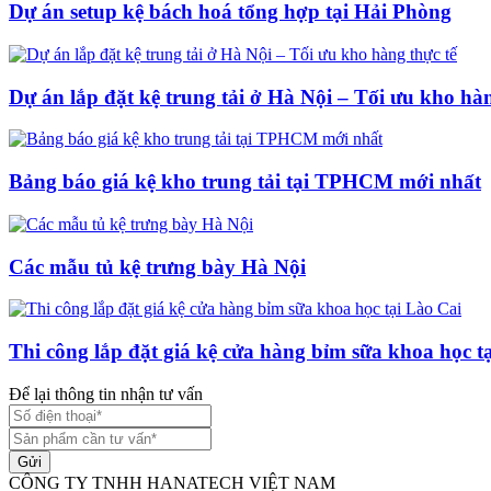
Dự án setup kệ bách hoá tổng hợp tại Hải Phòng
Dự án lắp đặt kệ trung tải ở Hà Nội – Tối ưu kho hàn
Bảng báo giá kệ kho trung tải tại TPHCM mới nhất
Các mẫu tủ kệ trưng bày Hà Nội
Thi công lắp đặt giá kệ cửa hàng bỉm sữa khoa học t
Để lại thông tin nhận tư vấn
Gửi
CÔNG TY TNHH HANATECH VIỆT NAM