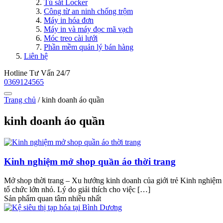
Tủ sắt Locker
Công từ an ninh chống trộm
Máy in hóa đơn
Máy in và máy đọc mã vạch
Móc treo cài lưới
Phần mềm quản lý bán hàng
Liên hệ
Hotline Tư Vấn 24/7
0369124565
Trang chủ
/
kinh doanh áo quần
kinh doanh áo quần
Kinh nghiệm mở shop quần áo thời trang
Mở shop thời trang – Xu hướng kinh doanh của giới trẻ Kinh nghiệm 
tổ chức lớn nhỏ. Lý do giải thích cho việc […]
Sản phẩm quan tâm nhiều nhất