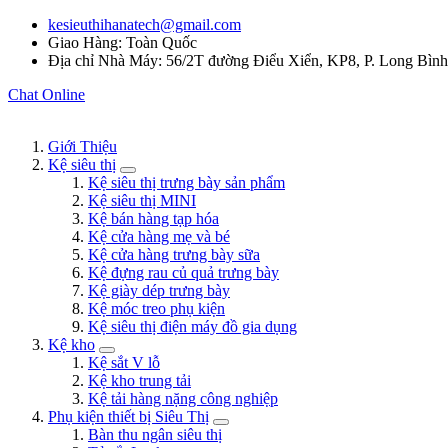
kesieuthihanatech@gmail.com
Giao Hàng: Toàn Quốc
Địa chỉ Nhà Máy: 56/2T đường Điểu Xiển, KP8, P. Long Bìn
Chat Online
Giới Thiệu
Kệ siêu thị
Kệ siêu thị trưng bày sản phẩm
Kệ siêu thị MINI
Kệ bán hàng tạp hóa
Kệ cửa hàng mẹ và bé
Kệ cửa hàng trưng bày sữa
Kệ đựng rau củ quả trưng bày
Kệ giày dép trưng bày
Kệ móc treo phụ kiện
Kệ siêu thị điện máy đồ gia dụng
Kệ kho
Kệ sắt V lỗ
Kệ kho trung tải
Kệ tải hàng nặng công nghiệp
Phụ kiện thiết bị Siêu Thị
Bàn thu ngân siêu thị