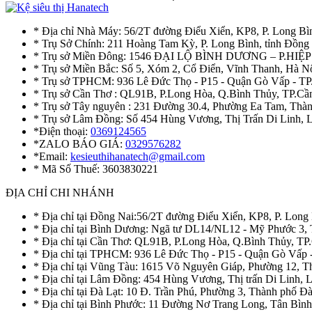
* Địa chỉ Nhà Máy: 56/2T đường Điểu Xiển, KP8, P. Long Bì
* Trụ Sở Chính: 211 Hoàng Tam Kỳ, P. Long Bình, tỉnh Đồng
* Trụ sở Miền Đông: 1546 ĐẠI LỘ BÌNH DƯƠNG – P.H
* Trụ sở Miền Bắc: Số 5, Xóm 2, Cổ Điển, Vĩnh Thanh, Hà 
* Trụ sở TPHCM: 936 Lê Đức Thọ - P15 - Quận Gò Vấp - TP
* Trụ sở Cần Thơ : QL91B, P.Long Hòa, Q.Bình Thủy, TP.Cầ
* Trụ sở Tây nguyên : 231 Đường 30.4, Phường Ea Tam, Th
* Trụ sở Lâm Đồng: Số 454 Hùng Vương, Thị Trấn Di Linh,
*Điện thoại:
0369124565
*ZALO BÁO GIÁ:
0329576282
*Email:
kesieuthihanatech@gmail.com
* Mã Số Thuế: 3603830221
ĐỊA CHỈ CHI NHÁNH
* Địa chỉ tại Đồng Nai:56/2T đường Điểu Xiển, KP8, P. Long
* Địa chỉ tại Bình Dương: Ngã tư DL14/NL12 - Mỹ Phước 3,
* Địa chỉ tại Cần Thơ: QL91B, P.Long Hòa, Q.Bình Thủy, TP
* Địa chỉ tại TPHCM: 936 Lê Đức Thọ - P15 - Quận Gò Vấp 
* Địa chỉ tại Vũng Tàu: 1615 Võ Nguyên Giáp, Phường 12, 
* Địa chỉ tại Lâm Đồng: 454 Hùng Vương, Thị trấn Di Linh,
* Địa chỉ tại Đà Lạt: 10 Đ. Trần Phú, Phường 3, Thành phố 
* Địa chỉ tại Bình Phước: 11 Đường Nơ Trang Long, Tân Bìn