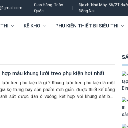
Giao Hàng: Toàn
Địa chỉ Nhà Máy: 56/2T đườn
h@gmail.com
Quốc
Đồng Nai
 THỊ
KỆ KHO
PHỤ KIỆN THIẾT BỊ SIÊU THỊ
SẢ
 hợp mẫu khung lưới treo phụ kiện hot nhất
lưới treo phụ kiện là gì ? Khung lưới treo phụ kiện là một
giá kệ trưng bày sản phẩm đơn giản, được thiết kế bằng
hanh sắt được đan ô vuông, kết hợp với khung sắt bao
 bên ngoài cố định, loại sản phẩm này thường được gắn
ờng, […]