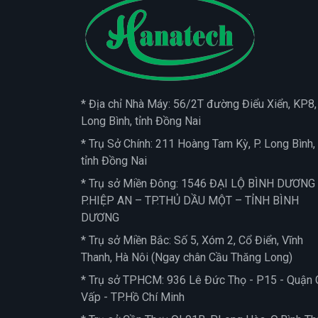
* Địa chỉ Nhà Máy: 56/2T đường Điểu Xiển, KP8, 
Long Bình, tỉnh Đồng Nai
* Trụ Sở Chính: 211 Hoàng Tam Kỳ, P. Long Bình,
tỉnh Đồng Nai
* Trụ sở Miền Đông: 1546 ĐẠI LỘ BÌNH DƯƠNG
P.HIỆP AN – TP.THỦ DẦU MỘT – TỈNH BÌNH
DƯƠNG
* Trụ sở Miền Bắc: Số 5, Xóm 2, Cổ Điển, Vĩnh
Thanh, Hà Nôi (Ngay chân Cầu Thăng Long)
* Trụ sở TPHCM: 936 Lê Đức Thọ - P15 - Quận 
Vấp - TP.Hồ Chí Minh