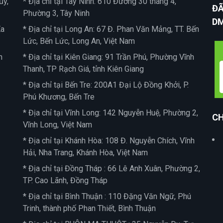
ủy,
* Địa chỉ tại Tây Ninh: 610 Đường 30 tháng 4,
ĐÃ
Phường 3, Tây Ninh
D
Ea
* Địa chỉ tại Long An: 67 Đ. Phan Văn Mảng, TT. Bến
Lức, Bến Lức, Long An, Việt Nam
n
* Địa chỉ tại Kiên Giang: 91 Trần Phú, Phường Vĩnh
Thanh, TP Rạch Giá, tỉnh Kiên Giang
* Địa chỉ tại Bến Tre: 200A1 Đại Lộ Đồng Khởi, P.
Phú Khương, Bến Tre
* Địa chỉ tại Vĩnh Long: 142 Nguyễn Huệ, Phường 2,
CH
Vĩnh Long, Việt Nam
* Địa chỉ tại Khánh Hòa: 108 Đ. Nguyễn Chích, Vĩnh
Hải, Nha Trang, Khánh Hòa, Việt Nam
* Địa chỉ tại Đồng Tháp : 66 Lê Anh Xuân, Phường 2,
TP. Cao Lãnh, Đồng Tháp
* Địa chỉ tại Bình Thuận : 110 Đặng Văn Ngữ, Phú
Trinh, thành phố Phan Thiết, Bình Thuận