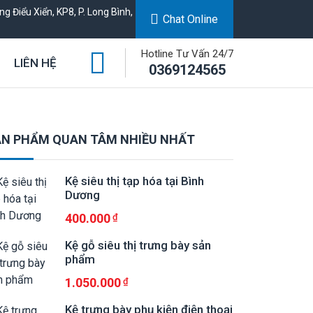
g Điểu Xiển, KP8, P. Long Bình,
Chat Online
Hotline Tư Vấn 24/7
LIÊN HỆ
0369124565
N PHẨM QUAN TÂM NHIỀU NHẤT
Kệ siêu thị tạp hóa tại Bình
Dương
400.000
Kệ gỗ siêu thị trưng bày sản
phẩm
1.050.000
Kệ trưng bày phụ kiện điện thoại