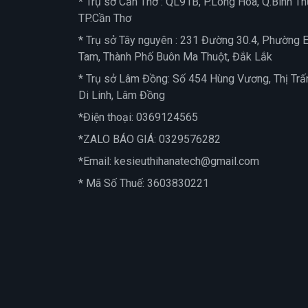
* Trụ sở Cần Thơ : QL91B, P.Long Hòa, Q.Bình Th
TP.Cần Thơ
* Trụ sở Tây nguyên : 231 Đường 30.4, Phường 
Tam, Thành Phố Buôn Ma Thuột, Đắk Lắk
* Trụ sở Lâm Đồng: Số 454 Hùng Vương, Thị Trấ
Di Linh, Lâm Đồng
*Điện thoại:
0369124565
*ZALO BÁO GIÁ:
0329576282
*Email:
kesieuthihanatech@gmail.com
* Mã Số Thuế: 3603830221