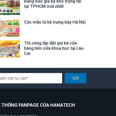
Bảng báo giá kệ kho trung tải
tại TPHCM mới nhất
Các mẫu tủ kệ trưng bày Hà Nội
Thi công lắp đặt giá kệ cửa
hàng bỉm sữa khoa học tại Lào
Cai
GỬI
 THỐNG FANPAGE CỦA HANATECH