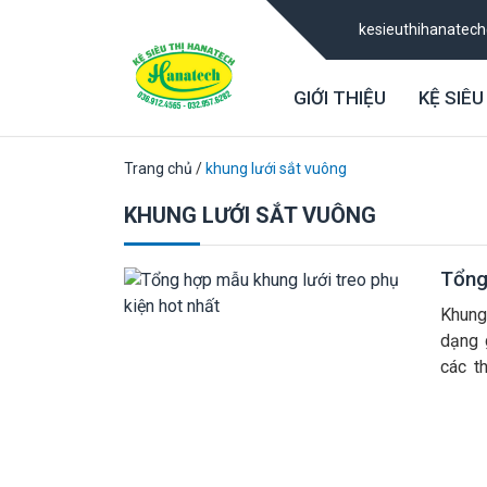
kesieuthihanatec
GIỚI THIỆU
KỆ SIÊU
Trang chủ
/
khung lưới sắt vuông
KHUNG LƯỚI SẮT VUÔNG
Tổng
Khung 
dạng 
các t
quanh
lên tư