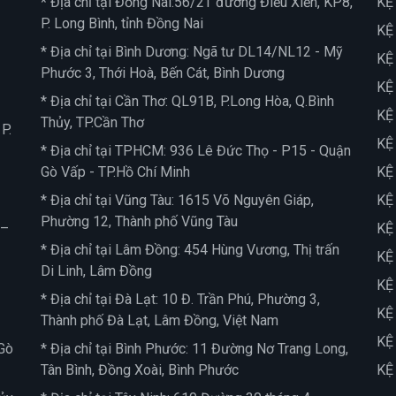
* Địa chỉ tại Đồng Nai:56/2T đường Điểu Xiển, KP8,
KỆ
P. Long Bình, tỉnh Đồng Nai
KỆ
* Địa chỉ tại Bình Dương: Ngã tư DL14/NL12 - Mỹ
KỆ
Phước 3, Thới Hoà, Bến Cát, Bình Dương
KỆ
* Địa chỉ tại Cần Thơ: QL91B, P.Long Hòa, Q.Bình
KỆ
Thủy, TP.Cần Thơ
P.
KỆ
* Địa chỉ tại TPHCM: 936 Lê Đức Thọ - P15 - Quận
Gò Vấp - TP.Hồ Chí Minh
KỆ
* Địa chỉ tại Vũng Tàu: 1615 Võ Nguyên Giáp,
KỆ
Phường 12, Thành phố Vũng Tàu
 –
KỆ
* Địa chỉ tại Lâm Đồng: 454 Hùng Vương, Thị trấn
KỆ
Di Linh, Lâm Đồng
KỆ
* Địa chỉ tại Đà Lạt: 10 Đ. Trần Phú, Phường 3,
KỆ
Thành phố Đà Lạt, Lâm Đồng, Việt Nam
KỆ
Gò
* Địa chỉ tại Bình Phước: 11 Đường Nơ Trang Long,
Tân Bình, Đồng Xoài, Bình Phước
KỆ