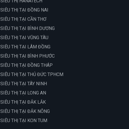
 SIÊU THỊ HANATECH
 SIÊU THỊ TẠI ĐỒNG NAI
 SIÊU THỊ TẠI CẦN THƠ
 SIÊU THỊ TẠI BÌNH DƯƠNG
 SIÊU THỊ TẠI VŨNG TÀU
 SIÊU THỊ TẠI LÂM ĐỒNG
 SIÊU THỊ TẠI BÌNH PHƯỚC
 SIÊU THỊ TẠI ĐỒNG THÁP
 SIÊU THỊ TẠI THỦ ĐỨC TPHCM
 SIÊU THỊ TẠI TÂY NINH
 SIÊU THỊ TẠI LONG AN
 SIÊU THỊ TẠI ĐẮK LẮK
 SIÊU THỊ TẠI ĐẮK NÔNG
 SIÊU THỊ TẠI KON TUM