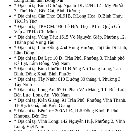
Long Bình, tỉnh Đồng Nai
* Địa chỉ tại Bình Dương: Ngã tư DL14/NL12 - Mỹ Phước
3, Thới Hoà, Bến Cát, Bình Dương
* Địa chỉ tại Cần Thơ: QL91B, P.Long Hòa, Q.Bình Thủy,
TP.Cần Thơ
* Địa chỉ tại TPHCM: 936 Lê Đức Thọ - P15 - Quận Gò
Vấp - TP.Hồ Chí Minh
* Địa chỉ tại Vũng Tàu: 1615 Võ Nguyên Giáp, Phường 12,
Thành phố Vũng Tàu
* Địa chỉ tại Lâm Đồng: 454 Hùng Vương, Thị trấn Di Linh,
Lâm Đồng
* Địa chỉ tại Đà Lạt: 10 Đ. Trần Phú, Phường 3, Thành phố
Đà Lạt, Lâm Đồng, Việt Nam
* Địa chỉ tại Bình Phước: 11 Đường Nơ Trang Long, Tân
Bình, Đồng Xoài, Bình Phước
* Địa chỉ tại Tây Ninh: 610 Đường 30 tháng 4, Phường 3,
Tây Ninh
* Địa chỉ tại Long An: 67 Đ. Phan Văn Mảng, TT. Bến Lức,
Bến Lức, Long An, Việt Nam
* Địa chỉ tại Kiên Giang: 91 Trần Phú, Phường Vĩnh Thanh,
TP Rạch Giá, tỉnh Kiên Giang
* Địa chỉ tại Bến Tre: 200A1 Đại Lộ Đồng Khởi, P. Phú
Khương, Bến Tre
* Địa chỉ tại Vĩnh Long: 142 Nguyễn Huệ, Phường 2, Vĩnh
Long, Việt Nam