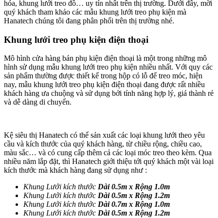
hóa, khung lưới treo đồ… uy tín nhất trên thị trường. Dưới đây, mời
quý khách tham khảo các mẫu khung lưới treo phụ kiện mà
Hanatech chúng tôi đang phân phối trên thị trường nhé.
Khung lưới treo phụ kiện điện thoại
Mô hình cửa hàng bán phụ kiện điện thoại là một trong những mô
hình sử dụng mẫu khung lưới treo phụ kiện nhiều nhất. Với quy các
sản phẩm thường được thiết kế trong hộp có lỗ để treo móc, hiện
nay, mẫu khung lưới treo phụ kiện điện thoại đang được rất nhiều
khách hàng ưa chuộng và sử dụng bởi tính năng hợp lý, giá thành rẻ
và dễ dàng di chuyển.
Kệ siêu thị Hanatech có thể sản xuất các loại khung lưới theo yêu
cầu và kích thước của quý khách hàng, từ chiều rộng, chiều cao,
màu sắc… và có cung cấp thêm cả các loại móc treo theo kèm. Qua
nhiều năm lắp đặt, thì Hanatech giới thiệu tới quý khách một vài loại
kích thước mà khách hàng đang sử dụng như :
Khung Lưới kích thước
Dài 0.5m x Rộng 1.0m
Khung Lưới kích thước
Dài 0.5m x Rộng 1.2m
Khung Lưới kích thước
Dài 0.7m x Rộng 1.0m
Khung Lưới kích thước
Dài 0.5m x Rộng 1.2m