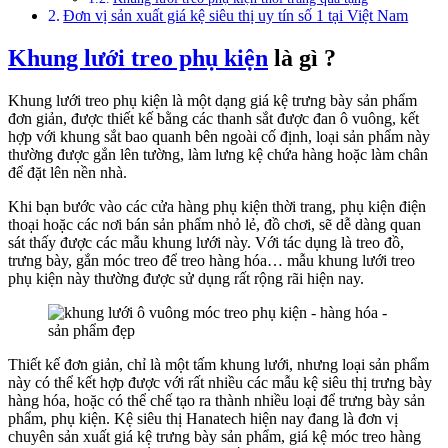
Đơn vị sản xuất giá kệ siêu thị uy tín số 1 tại Việt Nam
Khung lưới treo phụ kiện
là gì ?
Khung lưới treo phụ kiện là một dạng giá kệ trưng bày sản phẩm
đơn giản, được thiết kế bằng các thanh sắt được đan ô vuông, kết
hợp với khung sắt bao quanh bên ngoài cố định, loại sản phẩm này
thường được gắn lên tường, làm lưng kệ chứa hàng hoặc làm chân
để đặt lên nền nhà.
Khi bạn bước vào các cửa hàng phụ kiện thời trang, phụ kiện điện
thoại hoặc các nơi bán sản phẩm nhỏ lẻ, đồ chơi, sẽ dễ dàng quan
sát thấy được các mẫu khung lưới này. Với tác dụng là treo đồ,
trưng bày, gắn móc treo để treo hàng hóa… mẫu khung lưới treo
phụ kiện này thường được sử dụng rất rộng rãi hiện nay.
Thiết kế đơn giản, chỉ là một tấm khung lưới, nhưng loại sản phẩm
này có thể kết hợp được với rất nhiều các mẫu kệ siêu thị trưng bày
hàng hóa, hoặc có thể chế tạo ra thành nhiều loại để trưng bày sản
phẩm, phụ kiện. Kệ siêu thị Hanatech hiện nay đang là đơn vị
chuyên sản xuất giá kệ trưng bày sản phẩm, giá kệ móc treo hàng