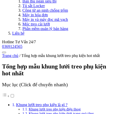
Bàn thu ngân siêu thị
Tủ sắt Locker
Công từ an ninh chống trộm
Máy in hóa đơn
Máy in và máy đọc mã vạch
Móc treo cài lưới
Phần mềm quản lý bán hàng
Liên hệ
Hotline Tư Vấn 24/7
0369124565
Trang chủ
/
Tổng hợp mẫu khung lưới treo phụ kiện hot nhất
Tổng hợp mẫu khung lưới treo phụ kiện
hot nhất
Mục lục (Click để chuyển nhanh)
Khung lưới treo phụ kiện là gì ?
Khung lưới treo phụ kiện điện thoại
Khung lưới treo phụ kiện thời trang quà tặng