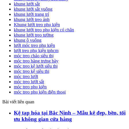
khung lưới sắt
khung lưới sắt vuông
khung lưới trang trí
khung lưới treo ảnh
Khung lưới treo phụ kiện
khung lưới treo phụ kiện có chân
khung lưới treo tường
khung ô vuông
lưới móc treo phụ kiện
lưới treo phụ kiện tphcm
móc treo chảo siêu thị
móc treo hàng trưng bày
móc treo kệ lưới siêu thị
móc treo kệ siêu thị
móc treo lưới
móc treo lưới sắt
móc treo phụ kiện
móc treo phụ kiện điện thoại
Bài viết liên quan
Kệ tạp hóa tại Bắc Ninh – Mẫu kệ đẹp, bền, tối
ưu không gian cửa hàng