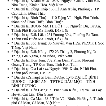
* Địa chỉ tại Khánh Hòa: 108 Đ. Nguyễn Chích, Vĩnh Hải,
Nha Trang, Khánh Hòa, Việt Nam
* Địa chỉ tại Đồng Tháp : 66 Lê Anh Xuân, Phường 2, TP.
Cao Lãnh, Đồng Tháp
* Địa chỉ tại Bình Thuận : 110 Đặng Văn Ngữ, Phú Trinh,
thành phố Phan Thiết, Bình Thuận
* Địa chỉ tại BUÔN MA THUỘT : 35 Nguyễn Du, Tự An,
Thành Phố Buôn Ma Thuột, Đắk Lắk
* Địa chỉ tại Đắk Lắk : 231 Đường 30.4, Phường Ea Tam,
Thành Phố Buôn Ma Thuột, Đắk Lắk
* Địa chỉ tại Sóc Trăng: 36 Nguyễn Văn Hữu, Phường 1, Sóc
Trăng, Việt Nam
* Địa chỉ tại Đắk Nông: 172 23 Tháng 3, Phường Nghĩa
Trung, Gia Nghĩa, Đăk Nông, Việt Nam
* Địa chỉ tại Kon Tum: 732 Phan Đình Phùng, Phường
Quang Trung, TP Kon Tum, Tỉnh Kon Tum
* Địa chỉ tại Gia Lai : 44 Nguyễn Viết Xuân, P. Hội Phú,
Thành phố Pleiku, Gia Lai
* Địa chỉ cửa hàng tại Bình Dương: 1546 ĐẠI LỘ BÌNH
DƯƠNG – P.HIỆP AN – TP.THỦ DẦU MỘT – TỈNH
BÌNH DƯƠNG
* Địa chỉ tại Tiền Giang: 21 Phan văn Kiêu , Thị xã Cai Lậy,
Huyện Cai Lậy, Tiền Giang
* Địa chỉ tại Cà Mau: 73-5 Trần Văn Bình, Phường 5, Thành
phố Cà Mau, Cà Mau, Việt Nam