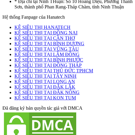
* Địa chỉ tại Ninh THuận: Số 10 Hoàng Diệu, Phường Thanh
Sơn, thành phố Phan Rang-Tháp Chàm, tỉnh Ninh Thuận
Hệ thống Fanpage của Hanatech
KỆ SIÊU THỊ HANATECH
KỆ SIÊU THỊ TẠI ĐỒNG NAI
KỆ SIÊU THỊ TẠI CẦN THƠ
KỆ SIÊU THỊ TẠI BÌNH DƯƠNG
KỆ SIÊU THỊ TẠI VŨNG TÀU
KỆ SIÊU THỊ TẠI LÂM ĐỒNG
KỆ SIÊU THỊ TẠI BÌNH PHƯỚC
KỆ SIÊU THỊ TẠI ĐỒNG THÁP
KỆ SIÊU THỊ TẠI THỦ ĐỨC TPHCM
KỆ SIÊU THỊ TẠI TÂY NINH
KỆ SIÊU THỊ TẠI LONG AN
KỆ SIÊU THỊ TẠI ĐẮK LẮK
KỆ SIÊU THỊ TẠI ĐẮK NÔNG
KỆ SIÊU THỊ TẠI KON TUM
Đã đăng ký bản quyền tác giả với DMCA