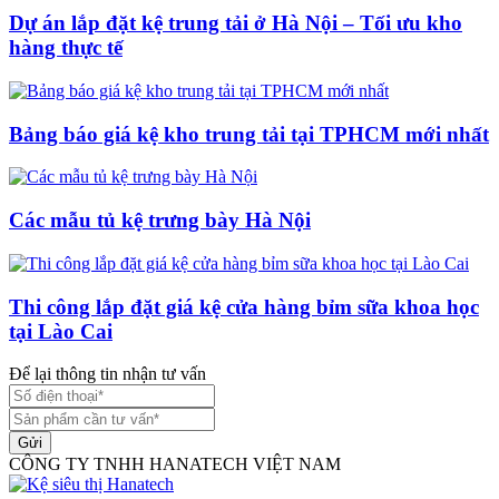
Dự án lắp đặt kệ trung tải ở Hà Nội – Tối ưu kho
hàng thực tế
Bảng báo giá kệ kho trung tải tại TPHCM mới nhất
Các mẫu tủ kệ trưng bày Hà Nội
Thi công lắp đặt giá kệ cửa hàng bỉm sữa khoa học
tại Lào Cai
Để lại thông tin nhận tư vấn
Gửi
CÔNG TY TNHH HANATECH VIỆT NAM