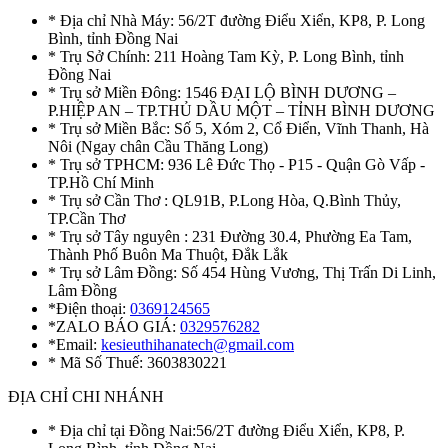
* Địa chỉ Nhà Máy: 56/2T đường Điểu Xiển, KP8, P. Long
Bình, tỉnh Đồng Nai
* Trụ Sở Chính: 211 Hoàng Tam Kỳ, P. Long Bình, tỉnh
Đồng Nai
* Trụ sở Miền Đông: 1546 ĐẠI LỘ BÌNH DƯƠNG –
P.HIỆP AN – TP.THỦ DẦU MỘT – TỈNH BÌNH DƯƠNG
* Trụ sở Miền Bắc: Số 5, Xóm 2, Cổ Điển, Vĩnh Thanh, Hà
Nôi (Ngay chân Cầu Thăng Long)
* Trụ sở TPHCM: 936 Lê Đức Thọ - P15 - Quận Gò Vấp -
TP.Hồ Chí Minh
* Trụ sở Cần Thơ : QL91B, P.Long Hòa, Q.Bình Thủy,
TP.Cần Thơ
* Trụ sở Tây nguyên : 231 Đường 30.4, Phường Ea Tam,
Thành Phố Buôn Ma Thuột, Đắk Lắk
* Trụ sở Lâm Đồng: Số 454 Hùng Vương, Thị Trấn Di Linh,
Lâm Đồng
*Điện thoại:
0369124565
*ZALO BÁO GIÁ:
0329576282
*Email:
kesieuthihanatech@gmail.com
* Mã Số Thuế: 3603830221
ĐỊA CHỈ CHI NHÁNH
* Địa chỉ tại Đồng Nai:56/2T đường Điểu Xiển, KP8, P.