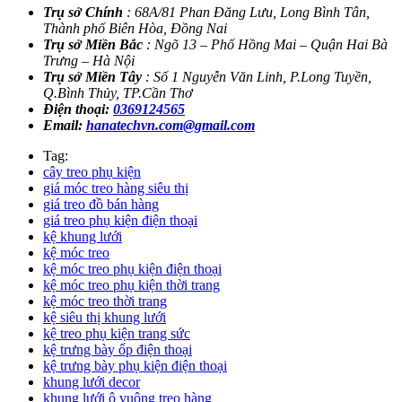
Trụ sở Chính
: 68A/81 Phan Đăng Lưu, Long Bình Tân,
Thành phố Biên Hòa, Đồng Nai
Trụ sở Miền Bắc
: Ngõ 13 – Phố Hồng Mai – Quận Hai Bà
Trưng – Hà Nội
Trụ sở Miền Tây
: Số 1 Nguyễn Văn Linh, P.Long Tuyền,
Q.Bình Thủy, TP.Cần Thơ
Điện thoại:
0369124565
Email:
hanatechvn.com@gmail.com
Tag:
cây treo phụ kiện
giá móc treo hàng siêu thị
giá treo đồ bán hàng
giá treo phụ kiện điện thoại
kệ khung lưới
kệ móc treo
kệ móc treo phụ kiện điện thoại
kệ móc treo phụ kiện thời trang
kệ móc treo thời trang
kệ siêu thị khung lưới
kệ treo phụ kiện trang sức
kệ trưng bày ốp điện thoại
kệ trưng bày phụ kiện điện thoại
khung lưới decor
khung lưới ô vuông treo hàng