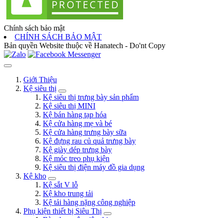
Chính sách bảo mật
CHÍNH SÁCH BẢO MẬT
Bản quyền Website thuộc về Hanatech - Do'nt Copy
Giới Thiệu
Kệ siêu thị
Kệ siêu thị trưng bày sản phẩm
Kệ siêu thị MINI
Kệ bán hàng tạp hóa
Kệ cửa hàng mẹ và bé
Kệ cửa hàng trưng bày sữa
Kệ đựng rau củ quả trưng bày
Kệ giày dép trưng bày
Kệ móc treo phụ kiện
Kệ siêu thị điện máy đồ gia dụng
Kệ kho
Kệ sắt V lỗ
Kệ kho trung tải
Kệ tải hàng nặng công nghiệp
Phụ kiện thiết bị Siêu Thị