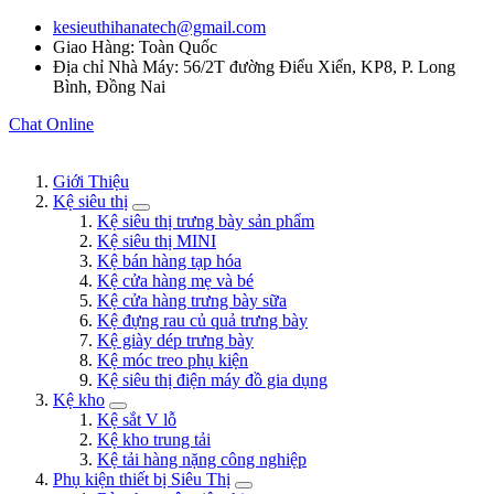
kesieuthihanatech@gmail.com
Giao Hàng: Toàn Quốc
Địa chỉ Nhà Máy: 56/2T đường Điểu Xiển, KP8, P. Long
Bình, Đồng Nai
Chat Online
Giới Thiệu
Kệ siêu thị
Kệ siêu thị trưng bày sản phẩm
Kệ siêu thị MINI
Kệ bán hàng tạp hóa
Kệ cửa hàng mẹ và bé
Kệ cửa hàng trưng bày sữa
Kệ đựng rau củ quả trưng bày
Kệ giày dép trưng bày
Kệ móc treo phụ kiện
Kệ siêu thị điện máy đồ gia dụng
Kệ kho
Kệ sắt V lỗ
Kệ kho trung tải
Kệ tải hàng nặng công nghiệp
Phụ kiện thiết bị Siêu Thị