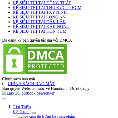
KỆ SIÊU THỊ TẠI ĐỒNG THÁP
KỆ SIÊU THỊ TẠI THỦ ĐỨC TPHCM
KỆ SIÊU THỊ TẠI TÂY NINH
KỆ SIÊU THỊ TẠI LONG AN
KỆ SIÊU THỊ TẠI ĐẮK LẮK
KỆ SIÊU THỊ TẠI ĐẮK NÔNG
KỆ SIÊU THỊ TẠI KON TUM
Đã đăng ký bản quyền tác giả với DMCA
Chính sách bảo mật
CHÍNH SÁCH BẢO MẬT
Bản quyền Website thuộc về Hanatech - Do'nt Copy
Giới Thiệu
Kệ siêu thị
Kệ siêu thị trưng bày sản phẩm