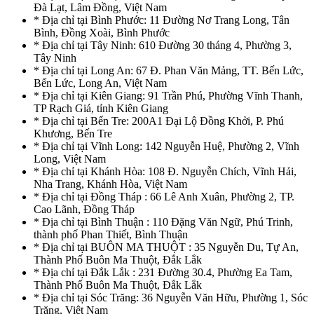
Đà Lạt, Lâm Đồng, Việt Nam
* Địa chỉ tại Bình Phước: 11 Đường Nơ Trang Long, Tân
Bình, Đồng Xoài, Bình Phước
* Địa chỉ tại Tây Ninh: 610 Đường 30 tháng 4, Phường 3,
Tây Ninh
* Địa chỉ tại Long An: 67 Đ. Phan Văn Mảng, TT. Bến Lức,
Bến Lức, Long An, Việt Nam
* Địa chỉ tại Kiên Giang: 91 Trần Phú, Phường Vĩnh Thanh,
TP Rạch Giá, tỉnh Kiên Giang
* Địa chỉ tại Bến Tre: 200A1 Đại Lộ Đồng Khởi, P. Phú
Khương, Bến Tre
* Địa chỉ tại Vĩnh Long: 142 Nguyễn Huệ, Phường 2, Vĩnh
Long, Việt Nam
* Địa chỉ tại Khánh Hòa: 108 Đ. Nguyễn Chích, Vĩnh Hải,
Nha Trang, Khánh Hòa, Việt Nam
* Địa chỉ tại Đồng Tháp : 66 Lê Anh Xuân, Phường 2, TP.
Cao Lãnh, Đồng Tháp
* Địa chỉ tại Bình Thuận : 110 Đặng Văn Ngữ, Phú Trinh,
thành phố Phan Thiết, Bình Thuận
* Địa chỉ tại BUÔN MA THUỘT : 35 Nguyễn Du, Tự An,
Thành Phố Buôn Ma Thuột, Đắk Lắk
* Địa chỉ tại Đắk Lắk : 231 Đường 30.4, Phường Ea Tam,
Thành Phố Buôn Ma Thuột, Đắk Lắk
* Địa chỉ tại Sóc Trăng: 36 Nguyễn Văn Hữu, Phường 1, Sóc
Trăng, Việt Nam