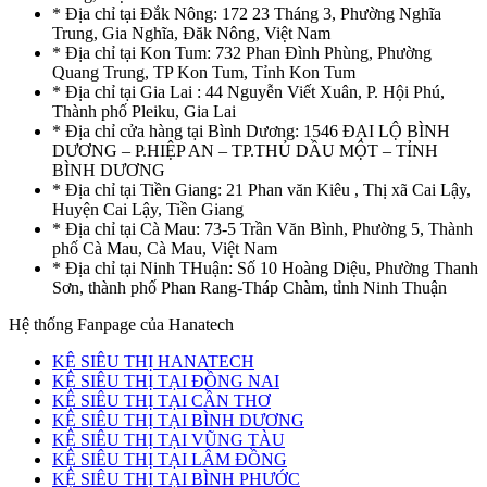
* Địa chỉ tại Đắk Nông: 172 23 Tháng 3, Phường Nghĩa
Trung, Gia Nghĩa, Đăk Nông, Việt Nam
* Địa chỉ tại Kon Tum: 732 Phan Đình Phùng, Phường
Quang Trung, TP Kon Tum, Tỉnh Kon Tum
* Địa chỉ tại Gia Lai : 44 Nguyễn Viết Xuân, P. Hội Phú,
Thành phố Pleiku, Gia Lai
* Địa chỉ cửa hàng tại Bình Dương: 1546 ĐẠI LỘ BÌNH
DƯƠNG – P.HIỆP AN – TP.THỦ DẦU MỘT – TỈNH
BÌNH DƯƠNG
* Địa chỉ tại Tiền Giang: 21 Phan văn Kiêu , Thị xã Cai Lậy,
Huyện Cai Lậy, Tiền Giang
* Địa chỉ tại Cà Mau: 73-5 Trần Văn Bình, Phường 5, Thành
phố Cà Mau, Cà Mau, Việt Nam
* Địa chỉ tại Ninh THuận: Số 10 Hoàng Diệu, Phường Thanh
Sơn, thành phố Phan Rang-Tháp Chàm, tỉnh Ninh Thuận
Hệ thống Fanpage của Hanatech
KỆ SIÊU THỊ HANATECH
KỆ SIÊU THỊ TẠI ĐỒNG NAI
KỆ SIÊU THỊ TẠI CẦN THƠ
KỆ SIÊU THỊ TẠI BÌNH DƯƠNG
KỆ SIÊU THỊ TẠI VŨNG TÀU
KỆ SIÊU THỊ TẠI LÂM ĐỒNG
KỆ SIÊU THỊ TẠI BÌNH PHƯỚC