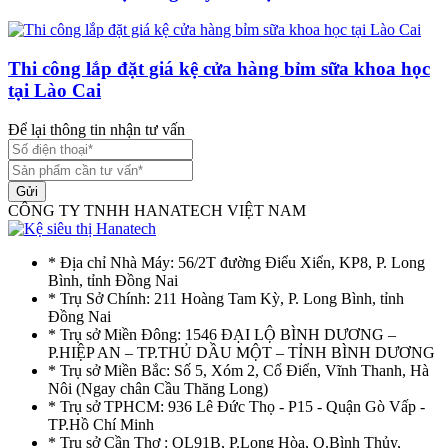
Thi công lắp đặt giá kệ cửa hàng bỉm sữa khoa học
tại Lào Cai
Để lại thông tin nhận tư vấn
Gửi
CÔNG TY TNHH HANATECH VIỆT NAM
* Địa chỉ Nhà Máy: 56/2T đường Điểu Xiển, KP8, P. Long
Bình, tỉnh Đồng Nai
* Trụ Sở Chính: 211 Hoàng Tam Kỳ, P. Long Bình, tỉnh
Đồng Nai
* Trụ sở Miền Đông: 1546 ĐẠI LỘ BÌNH DƯƠNG –
P.HIỆP AN – TP.THỦ DẦU MỘT – TỈNH BÌNH DƯƠNG
* Trụ sở Miền Bắc: Số 5, Xóm 2, Cổ Điển, Vĩnh Thanh, Hà
Nôi (Ngay chân Cầu Thăng Long)
* Trụ sở TPHCM: 936 Lê Đức Thọ - P15 - Quận Gò Vấp -
TP.Hồ Chí Minh
* Trụ sở Cần Thơ : QL91B, P.Long Hòa, Q.Bình Thủy,