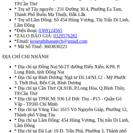
TP.Cần Thơ
* Trụ sở Tây nguyên : 231 Đường 30.4, Phường Ea Tam,
Thành Phố Buôn Ma Thuột, Đắk Lắk
* Trụ sở Lâm Đồng: Số 454 Hùng Vương, Thị Trấn Di Linh,
Lâm Đồng
*Điện thoại:
0369124565
*ZALO BÁO GIÁ:
0329576282
*Email:
kesieuthihanatech@gmail.com
* Mã Số Thuế: 3603830221
ĐỊA CHỈ CHI NHÁNH
* Địa chỉ tại Đồng Nai:56/2T đường Điểu Xiển, KP8, P.
Long Bình, tỉnh Đồng Nai
* Địa chỉ tại Bình Dương: Ngã tư DL14/NL12 - Mỹ Phước
3, Thới Hoà, Bến Cát, Bình Dương
* Địa chỉ tại Cần Thơ: QL91B, P.Long Hòa, Q.Bình Thủy,
TP.Cần Thơ
* Địa chỉ tại TPHCM: 936 Lê Đức Thọ - P15 - Quận Gò
Vấp - TP.Hồ Chí Minh
* Địa chỉ tại Vũng Tàu: 1615 Võ Nguyên Giáp, Phường 12,
Thành phố Vũng Tàu
* Địa chỉ tại Lâm Đồng: 454 Hùng Vương, Thị trấn Di Linh,
Lâm Đồng
* Địa chỉ tại Đà Lạt: 10 Đ. Trần Phú, Phường 3, Thành phố