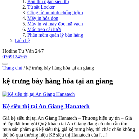
Bàn thu ngân siêu thị
Tủ sắt Locker
Công từ an ninh chống trộm
Máy in hóa đơn
Máy in và máy đọc mã vạch
Móc treo cài lưới
Phần mềm quản lý bán hàng
Liên hệ
Hotline Tư Vấn 24/7
0369124565
Trang chủ
/
kệ trưng bày hàng hóa tại an giang
kệ trưng bày hàng hóa tại an giang
Kệ siêu thị tại An Giang Hanatech
Giá kệ siêu thị tại An Giang Hanatech – Thương hiệu uy tín – Giá
rẻ lắp đặt trọn gói Quý khách tại An Giang đang có nhu cần tìm
mua sản phẩm giá kệ siêu thị, giá kệ trưng bày, thì chắc chắn không
thể bỏ qua thương hiệu Kệ siêu thị Hanatech của […]