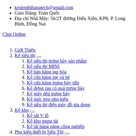
kesieuthihanatech@gmail.com
Giao Hàng: Toàn Quốc
Địa chỉ Nhà Máy: 56/2T đường Điểu Xiển, KP8, P. Long
Bình, Đồng Nai
Chat Online
Giới Thiệu
Kệ siêu thị
Kệ siêu thị trưng bày sản phẩm
Kệ siêu thị MINI
Kệ bán hàng tạp hóa
Kệ cửa hàng mẹ và bé
Kệ cửa hàng trưng bày sữa
Kệ đựng rau củ quả trưng bày
Kệ giày dép trưng bày
Kệ móc treo phụ kiện
Kệ siêu thị điện máy đồ gia dụng
Kệ kho
Kệ sắt V lỗ
Kệ kho trung tải
Kệ tải hàng nặng công nghiệp
Phụ kiện thiết bị Siêu Thị