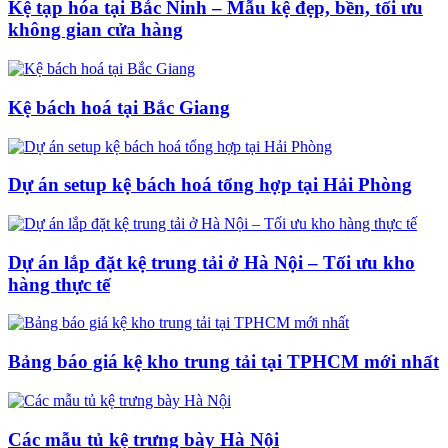
Kệ tạp hóa tại Bắc Ninh – Mẫu kệ đẹp, bền, tối ưu
không gian cửa hàng
Kệ bách hoá tại Bắc Giang
Dự án setup kệ bách hoá tổng hợp tại Hải Phòng
Dự án lắp đặt kệ trung tải ở Hà Nội – Tối ưu kho
hàng thực tế
Bảng báo giá kệ kho trung tải tại TPHCM mới nhất
Các mẫu tủ kệ trưng bày Hà Nội