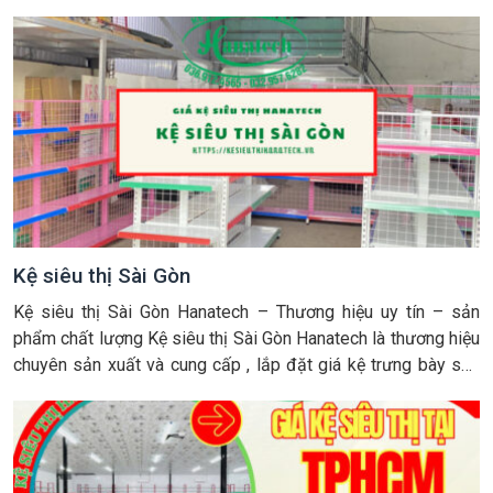
TNHH Hanatech – Kệ siêu thị Hanatech chúng tôi vừa hoàn
thành dự án lắp đặt giá kệ […]
Kệ siêu thị Sài Gòn
Kệ siêu thị Sài Gòn Hanatech – Thương hiệu uy tín – sản
phẩm chất lượng Kệ siêu thị Sài Gòn Hanatech là thương hiệu
chuyên sản xuất và cung cấp , lắp đặt giá kệ trưng bày sản
phẩm hàng hóa, kho hàng… uy tín số 1 hiện nay trên thị
trường. Với năng […]