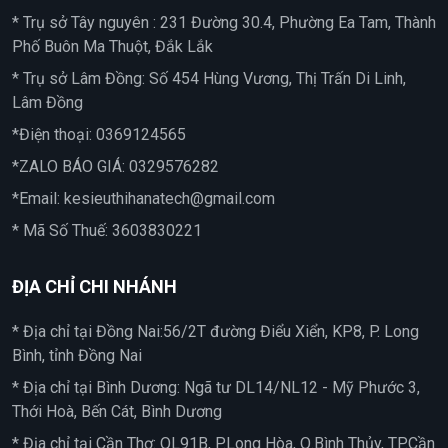
* Trụ sở Tây nguyên : 231 Đường 30.4, Phường Ea Tam, Thành
Phố Buôn Ma Thuột, Đắk Lắk
* Trụ sở Lâm Đồng: Số 454 Hùng Vương, Thị Trấn Di Linh,
Lâm Đồng
*Điện thoại:
0369124565
*ZALO BÁO GIÁ:
0329576282
*Email:
kesieuthihanatech@gmail.com
* Mã Số Thuế: 3603830221
ĐỊA CHỈ CHI NHÁNH
* Địa chỉ tại Đồng Nai:56/2T đường Điểu Xiển, KP8, P. Long
Bình, tỉnh Đồng Nai
* Địa chỉ tại Bình Dương: Ngã tư DL14/NL12 - Mỹ Phước 3,
Thới Hoà, Bến Cát, Bình Dương
* Địa chỉ tại Cần Thơ: QL91B, P.Long Hòa, Q.Bình Thủy, TP.Cần