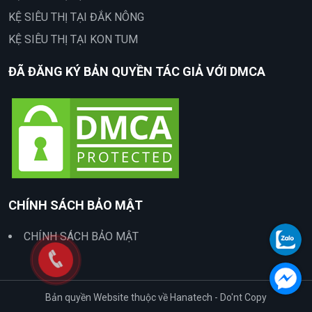
KỆ SIÊU THỊ TẠI ĐẮK NÔNG
KỆ SIÊU THỊ TẠI KON TUM
ĐÃ ĐĂNG KÝ BẢN QUYỀN TÁC GIẢ VỚI DMCA
CHÍNH SÁCH BẢO MẬT
CHÍNH SÁCH BẢO MẬT
Bản quyền Website thuộc về Hanatech - Do'nt Copy