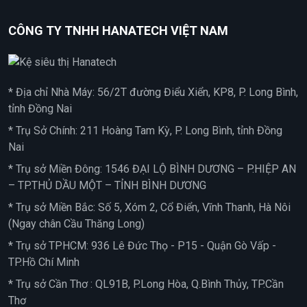
CÔNG TY TNHH HANATECH VIỆT NAM
* Địa chỉ Nhà Máy: 56/2T đường Điểu Xiển, KP8, P. Long Bình,
tỉnh Đồng Nai
* Trụ Sở Chính: 211 Hoàng Tam Kỳ, P. Long Bình, tỉnh Đồng
Nai
* Trụ sở Miền Đông: 1546 ĐẠI LỘ BÌNH DƯƠNG – P.HIỆP AN
– TP.THỦ DẦU MỘT – TỈNH BÌNH DƯƠNG
* Trụ sở Miền Bắc: Số 5, Xóm 2, Cổ Điển, Vĩnh Thanh, Hà Nôi
(Ngay chân Cầu Thăng Long)
* Trụ sở TPHCM: 936 Lê Đức Thọ - P15 - Quận Gò Vấp -
TP.Hồ Chí Minh
* Trụ sở Cần Thơ : QL91B, P.Long Hòa, Q.Bình Thủy, TP.Cần
Thơ