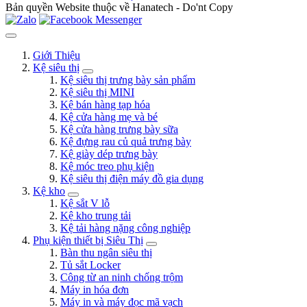
Bản quyền Website thuộc về Hanatech - Do'nt Copy
Giới Thiệu
Kệ siêu thị
Kệ siêu thị trưng bày sản phẩm
Kệ siêu thị MINI
Kệ bán hàng tạp hóa
Kệ cửa hàng mẹ và bé
Kệ cửa hàng trưng bày sữa
Kệ đựng rau củ quả trưng bày
Kệ giày dép trưng bày
Kệ móc treo phụ kiện
Kệ siêu thị điện máy đồ gia dụng
Kệ kho
Kệ sắt V lỗ
Kệ kho trung tải
Kệ tải hàng nặng công nghiệp
Phụ kiện thiết bị Siêu Thị
Bàn thu ngân siêu thị
Tủ sắt Locker
Công từ an ninh chống trộm
Máy in hóa đơn
Máy in và máy đọc mã vạch