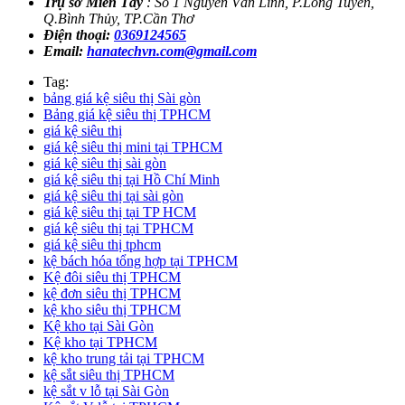
Trụ sở Miền Tây
: Số 1 Nguyễn Văn Linh, P.Long Tuyền,
Q.Bình Thủy, TP.Cần Thơ
Điện thoại:
0369124565
Email:
hanatechvn.com@gmail.com
Tag:
bảng giá kệ siêu thị Sài gòn
Bảng giá kệ siêu thị TPHCM
giá kệ siêu thị
giá kệ siêu thị mini tại TPHCM
giá kệ siêu thị sài gòn
giá kệ siêu thị tại Hồ Chí Minh
giá kệ siêu thị tại sài gòn
giá kệ siêu thị tại TP HCM
giá kệ siêu thị tại TPHCM
giá kệ siêu thị tphcm
kệ bách hóa tổng hợp tại TPHCM
Kệ đôi siêu thị TPHCM
kệ đơn siêu thị TPHCM
kệ kho siêu thị TPHCM
Kệ kho tại Sài Gòn
Kệ kho tại TPHCM
kệ kho trung tải tại TPHCM
kệ sắt siêu thị TPHCM
kệ sắt v lỗ tại Sài Gòn