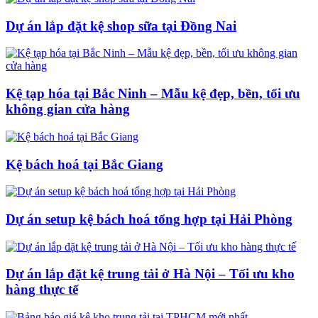
Dự án lắp đặt kệ shop sữa tại Đồng Nai
Kệ tạp hóa tại Bắc Ninh – Mẫu kệ đẹp, bền, tối ưu
không gian cửa hàng
Kệ bách hoá tại Bắc Giang
Dự án setup kệ bách hoá tổng hợp tại Hải Phòng
Dự án lắp đặt kệ trung tải ở Hà Nội – Tối ưu kho
hàng thực tế