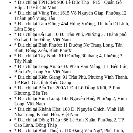
* Địa chỉ tại TPHCM: 936 Lê Đức Thọ - P15 - Quận Gò
Vấp - TP.Hồ Chí Minh
* Địa chỉ tại Vũng Tàu: 1615 Võ Nguyên Giáp, Phường 12,
Thành phố Vũng Tàu
* Địa chỉ tại Lâm Đồng: 454 Hùng Vương, Thị trấn Di Linh,
Lâm Đồng
* Địa chỉ tại Đà Lạt: 10 Đ. Trần Phú, Phường 3, Thành phố
Đà Lạt, Lâm Đồng, Việt Nam
* Địa chỉ tại Bình Phước: 11 Đường Nơ Trang Long, Tân
Bình, Đồng Xoài, Bình Phước
* Địa chỉ tại Tây Ninh: 610 Đường 30 tháng 4, Phường 3,
Tây Ninh
* Địa chỉ tại Long An: 67 Đ. Phan Văn Mảng, TT. Bến Lức,
Bến Lức, Long An, Việt Nam
* Địa chỉ tại Kiên Giang: 91 Trần Phú, Phường Vĩnh Thanh,
TP Rạch Giá, tỉnh Kiên Giang
* Địa chỉ tại Bến Tre: 200A1 Đại Lộ Đồng Khởi, P. Phú
Khương, Bến Tre
* Địa chỉ tại Vĩnh Long: 142 Nguyễn Huệ, Phường 2, Vĩnh
Long, Việt Nam
* Địa chỉ tại Khánh Hòa: 108 Đ. Nguyễn Chích, Vĩnh Hải,
Nha Trang, Khánh Hòa, Việt Nam
* Địa chỉ tại Đồng Tháp : 66 Lê Anh Xuân, Phường 2, TP.
Cao Lãnh, Đồng Tháp
* Địa chỉ tại Bình Thuận : 110 Đặng Văn Ngữ, Phú Trinh,