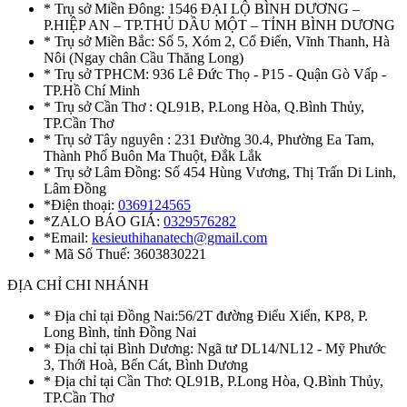
* Trụ sở Miền Đông: 1546 ĐẠI LỘ BÌNH DƯƠNG –
P.HIỆP AN – TP.THỦ DẦU MỘT – TỈNH BÌNH DƯƠNG
* Trụ sở Miền Bắc: Số 5, Xóm 2, Cổ Điển, Vĩnh Thanh, Hà
Nôi (Ngay chân Cầu Thăng Long)
* Trụ sở TPHCM: 936 Lê Đức Thọ - P15 - Quận Gò Vấp -
TP.Hồ Chí Minh
* Trụ sở Cần Thơ : QL91B, P.Long Hòa, Q.Bình Thủy,
TP.Cần Thơ
* Trụ sở Tây nguyên : 231 Đường 30.4, Phường Ea Tam,
Thành Phố Buôn Ma Thuột, Đắk Lắk
* Trụ sở Lâm Đồng: Số 454 Hùng Vương, Thị Trấn Di Linh,
Lâm Đồng
*Điện thoại:
0369124565
*ZALO BÁO GIÁ:
0329576282
*Email:
kesieuthihanatech@gmail.com
* Mã Số Thuế: 3603830221
ĐỊA CHỈ CHI NHÁNH
* Địa chỉ tại Đồng Nai:56/2T đường Điểu Xiển, KP8, P.
Long Bình, tỉnh Đồng Nai
* Địa chỉ tại Bình Dương: Ngã tư DL14/NL12 - Mỹ Phước
3, Thới Hoà, Bến Cát, Bình Dương
* Địa chỉ tại Cần Thơ: QL91B, P.Long Hòa, Q.Bình Thủy,
TP.Cần Thơ