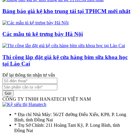
Bảng báo giá kệ kho trung tải tại TPHCM mới nhất
Các mẫu tủ kệ trưng bày Hà Nội
Thi công lắp đặt giá kệ cửa hàng bỉm sữa khoa học
tại Lào Cai
Để lại thông tin nhận tư vấn
Gửi
CÔNG TY TNHH HANATECH VIỆT NAM
* Địa chỉ Nhà Máy: 56/2T đường Điểu Xiển, KP8, P. Long
Bình, tỉnh Đồng Nai
* Trụ Sở Chính: 211 Hoàng Tam Kỳ, P. Long Bình, tỉnh
Đồng Nai