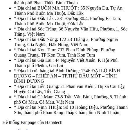
thành phố Phan Thiết, Bình Thuận
* Địa chỉ tại BUÔN MA THUỘT : 35 Nguyễn Du, Tự An,
Thành Phố Buôn Ma Thuột, Đắk Lắk
* Địa chỉ tại Đắk Lắk : 231 Đường 30.4, Phường Ea Tam,
Thành Phố Buôn Ma Thuột, Đắk Lắk
* Địa chỉ tại Sóc Trăng: 36 Nguyễn Văn Hữu, Phường 1, Sóc
Trăng, Việt Nam
* Địa chỉ tại Đắk Nông: 172 23 Tháng 3, Phường Nghĩa
Trung, Gia Nghĩa, Đăk Nông, Việt Nam
* Địa chỉ tại Kon Tum: 732 Phan Đình Phùng, Phường
Quang Trung, TP Kon Tum, Tỉnh Kon Tum
* Địa chỉ tại Gia Lai : 44 Nguyễn Viết Xuân, P. Hội Phú,
Thành phố Pleiku, Gia Lai
* Địa chỉ cửa hàng tại Bình Dương: 1546 ĐẠI LỘ BÌNH
DƯƠNG – P.HIỆP AN – TP.THỦ DẦU MỘT – TỈNH
BÌNH DƯƠNG
* Địa chỉ tại Tiền Giang: 21 Phan văn Kiêu , Thị xã Cai Lậy,
Huyện Cai Lậy, Tiền Giang
* Địa chỉ tại Cà Mau: 73-5 Trần Văn Bình, Phường 5, Thành
phố Cà Mau, Cà Mau, Việt Nam
* Địa chỉ tại Ninh THuận: Số 10 Hoàng Diệu, Phường Thanh
Sơn, thành phố Phan Rang-Tháp Chàm, tỉnh Ninh Thuận
Hệ thống Fanpage của Hanatech