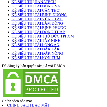
KỆ SIÊU THỊ HANATECH
KỆ SIÊU THỊ TẠI ĐỒNG NAI
KỆ SIÊU THỊ TẠI CẦN THƠ
KỆ SIÊU THỊ TẠI BÌNH DƯƠNG
KỆ SIÊU THỊ TẠI VŨNG TÀU
KỆ SIÊU THỊ TẠI LÂM ĐỒNG
KỆ SIÊU THỊ TẠI BÌNH PHƯỚC
KỆ SIÊU THỊ TẠI ĐỒNG THÁP
KỆ SIÊU THỊ TẠI THỦ ĐỨC TPHCM
KỆ SIÊU THỊ TẠI TÂY NINH
KỆ SIÊU THỊ TẠI LONG AN
KỆ SIÊU THỊ TẠI ĐẮK LẮK
KỆ SIÊU THỊ TẠI ĐẮK NÔNG
KỆ SIÊU THỊ TẠI KON TUM
Đã đăng ký bản quyền tác giả với DMCA
Chính sách bảo mật
CHÍNH SÁCH BẢO MẬT