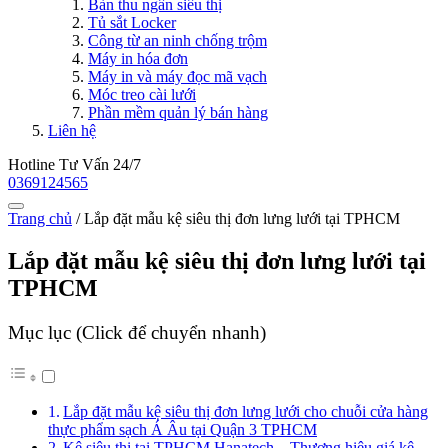
Bàn thu ngân siêu thị
Tủ sắt Locker
Công từ an ninh chống trộm
Máy in hóa đơn
Máy in và máy đọc mã vạch
Móc treo cài lưới
Phần mềm quản lý bán hàng
Liên hệ
Hotline Tư Vấn 24/7
0369124565
Trang chủ
/
Lắp đặt mẫu kệ siêu thị đơn lưng lưới tại TPHCM
Lắp đặt mẫu kệ siêu thị đơn lưng lưới tại
TPHCM
Mục lục (Click để chuyển nhanh)
Lắp đặt mẫu kệ siêu thị đơn lưng lưới cho chuỗi cửa hàng
thực phẩm sạch Á Âu tại Quận 3 TPHCM
Kệ siêu thị tại TPHCM Hanatech – Thương hiệu giá kệ