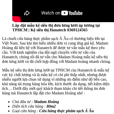
Lắp đặt mẫu kệ siêu thị đơn lưng lưới áp tường tại
TPHCM | Kệ siêu thị Hanatech 0369124565
Là chuỗi cửa hàng thực phẩm sạch Á Âu có thương hiệu lớn tại
Việt Nam. Sau khi tìm hiểu nhiều đơn vị cung ứng giá kệ, Madam
Hoàng đã liên hệ với Hanatech để được tư vấn mẫu kệ theo yêu
cầu. Với kinh nghiệm của đội ngũ chuyên viên tư vấn của
Hanatech, chúng tôi đã tư vấn cho Madam Hoàng mẫu kệ siêu thị
đơn lưng lưới và đã chốt hợp đồng với Madam hoàng nhanh chóng.
Mẫu kệ siêu thị đơn lưng lưới tại TPHCM của Hanatech là mẫu kệ
cực kỳ chất lượng và là mẫu kệ có chi phí thấp nhất, nhưng được
nhiều người lựa chọn sử dụng vì những ưu điểm như độ bền cao,
khả năng tải trọng hàng hóa lớn, kích thước đa dạng, tiết kiệm diện
tích… Dưới đây mời quý khách tham khảo chi tiết thông tin đơn
hàng mà Hanatech lắp đặt cho Madam Hoàng nhé :
Chủ đầu tư :
Madam Hoàng
Diện tích cửa hàng :
80m2
Loại cửa hàng :
Cửa hàng thực phẩm sạch Á Âu