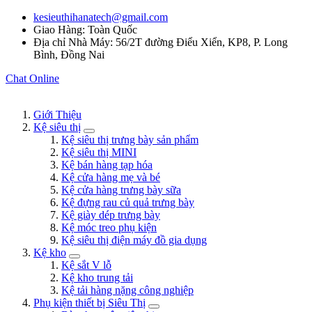
kesieuthihanatech@gmail.com
Giao Hàng: Toàn Quốc
Địa chỉ Nhà Máy: 56/2T đường Điểu Xiển, KP8, P. Long
Bình, Đồng Nai
Chat Online
Giới Thiệu
Kệ siêu thị
Kệ siêu thị trưng bày sản phẩm
Kệ siêu thị MINI
Kệ bán hàng tạp hóa
Kệ cửa hàng mẹ và bé
Kệ cửa hàng trưng bày sữa
Kệ đựng rau củ quả trưng bày
Kệ giày dép trưng bày
Kệ móc treo phụ kiện
Kệ siêu thị điện máy đồ gia dụng
Kệ kho
Kệ sắt V lỗ
Kệ kho trung tải
Kệ tải hàng nặng công nghiệp
Phụ kiện thiết bị Siêu Thị