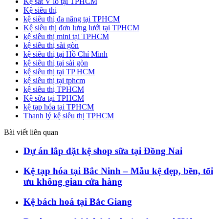
Kệ sắt V lỗ tại TPHCM
Kệ siêu thị
kệ siêu thị đa năng tại TPHCM
Kệ siêu thị đơn lưng lưới tại TPHCM
kệ siêu thị mini tại TPHCM
kệ siêu thị sài gòn
kệ siêu thị tại Hồ Chí Minh
kệ siêu thị tại sài gòn
kệ siêu thị tại TP HCM
kệ siêu thị tại tphcm
kệ siêu thị TPHCM
Kệ sữa tại TPHCM
kệ tạp hóa tại TPHCM
Thanh lý kệ siêu thị TPHCM
Bài viết liên quan
Dự án lắp đặt kệ shop sữa tại Đồng Nai
Kệ tạp hóa tại Bắc Ninh – Mẫu kệ đẹp, bền, tối
ưu không gian cửa hàng
Kệ bách hoá tại Bắc Giang