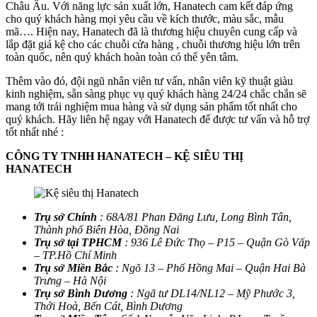
Châu Âu. Với năng lực sản xuất lớn, Hanatech cam kết đáp ứng
cho quý khách hàng mọi yêu cầu về kích thước, màu sắc, mẫu
mã…. Hiện nay, Hanatech đã là thương hiệu chuyên cung cấp và
lắp đặt giá kệ cho các chuỗi cửa hàng , chuỗi thương hiệu lớn trên
toàn quốc, nên quý khách hoàn toàn có thể yên tâm.
Thêm vào đó, đội ngũ nhân viên tư vấn, nhân viên kỹ thuật giàu
kinh nghiệm, sẵn sàng phục vụ quý khách hàng 24/24 chắc chắn sẽ
mang tới trải nghiệm mua hàng và sử dụng sản phẩm tốt nhất cho
quý khách. Hãy liên hệ ngay với Hanatech để được tư vấn và hỗ trợ
tốt nhất nhé :
CÔNG TY TNHH HANATECH – KỆ SIÊU THỊ
HANATECH
Trụ sở Chính
: 68A/81 Phan Đăng Lưu, Long Bình Tân,
Thành phố Biên Hòa, Đồng Nai
Trụ sở tại TPHCM
: 936 Lê Đức Thọ – P15 – Quận Gò Vấp
– TP.Hồ Chí Minh
Trụ sở Miền Bắc
: Ngõ 13 – Phố Hồng Mai – Quận Hai Bà
Trưng – Hà Nội
Trụ sở Bình Dương
: Ngã tư DL14/NL12 – Mỹ Phước 3,
Thới Hoà, Bến Cát, Bình Dương