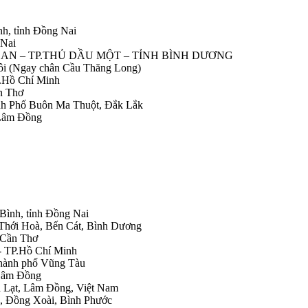
nh, tỉnh Đồng Nai
 Nai
IỆP AN – TP.THỦ DẦU MỘT – TỈNH BÌNH DƯƠNG
Nôi (Ngay chân Cầu Thăng Long)
.Hồ Chí Minh
n Thơ
ành Phố Buôn Ma Thuột, Đắk Lắk
 Lâm Đồng
 Bình, tỉnh Đồng Nai
 Thới Hoà, Bến Cát, Bình Dương
.Cần Thơ
- TP.Hồ Chí Minh
Thành phố Vũng Tàu
 Lâm Đồng
Đà Lạt, Lâm Đồng, Việt Nam
h, Đồng Xoài, Bình Phước