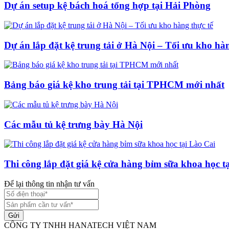
Dự án setup kệ bách hoá tổng hợp tại Hải Phòng
Dự án lắp đặt kệ trung tải ở Hà Nội – Tối ưu kho hàn
Bảng báo giá kệ kho trung tải tại TPHCM mới nhất
Các mẫu tủ kệ trưng bày Hà Nội
Thi công lắp đặt giá kệ cửa hàng bỉm sữa khoa học t
Để lại thông tin nhận tư vấn
Gửi
CÔNG TY TNHH HANATECH VIỆT NAM