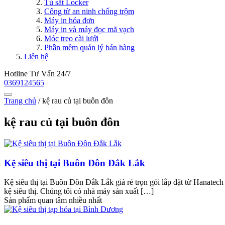
Tủ sắt Locker
Công từ an ninh chống trộm
Máy in hóa đơn
Máy in và máy đọc mã vạch
Móc treo cài lưới
Phần mềm quản lý bán hàng
Liên hệ
Hotline Tư Vấn 24/7
0369124565
Trang chủ
/
kệ rau củ tại buôn đôn
kệ rau củ tại buôn đôn
Kệ siêu thị tại Buôn Đôn Đắk Lắk
Kệ siêu thị tại Buôn Đôn Đắk Lắk giá rẻ trọn gói lắp đặt từ Hanatech
kệ siêu thị. Chúng tôi có nhà máy sản xuất […]
Sản phẩm quan tâm nhiều nhất