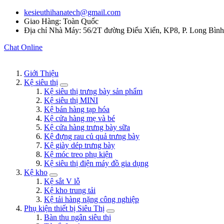
kesieuthihanatech@gmail.com
Giao Hàng: Toàn Quốc
Địa chỉ Nhà Máy: 56/2T đường Điểu Xiển, KP8, P. Long Bìn
Chat Online
Giới Thiệu
Kệ siêu thị
Kệ siêu thị trưng bày sản phẩm
Kệ siêu thị MINI
Kệ bán hàng tạp hóa
Kệ cửa hàng mẹ và bé
Kệ cửa hàng trưng bày sữa
Kệ đựng rau củ quả trưng bày
Kệ giày dép trưng bày
Kệ móc treo phụ kiện
Kệ siêu thị điện máy đồ gia dụng
Kệ kho
Kệ sắt V lỗ
Kệ kho trung tải
Kệ tải hàng nặng công nghiệp
Phụ kiện thiết bị Siêu Thị
Bàn thu ngân siêu thị