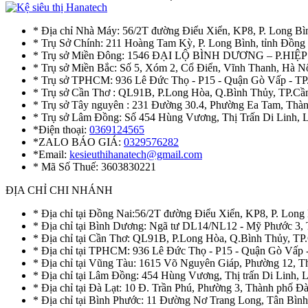
* Địa chỉ Nhà Máy: 56/2T đường Điểu Xiển, KP8, P. Long Bì
* Trụ Sở Chính: 211 Hoàng Tam Kỳ, P. Long Bình, tỉnh Đồng
* Trụ sở Miền Đông: 1546 ĐẠI LỘ BÌNH DƯƠNG – P.H
* Trụ sở Miền Bắc: Số 5, Xóm 2, Cổ Điển, Vĩnh Thanh, Hà 
* Trụ sở TPHCM: 936 Lê Đức Thọ - P15 - Quận Gò Vấp - TP
* Trụ sở Cần Thơ : QL91B, P.Long Hòa, Q.Bình Thủy, TP.Cầ
* Trụ sở Tây nguyên : 231 Đường 30.4, Phường Ea Tam, Th
* Trụ sở Lâm Đồng: Số 454 Hùng Vương, Thị Trấn Di Linh,
*Điện thoại:
0369124565
*ZALO BÁO GIÁ:
0329576282
*Email:
kesieuthihanatech@gmail.com
* Mã Số Thuế: 3603830221
ĐỊA CHỈ CHI NHÁNH
* Địa chỉ tại Đồng Nai:56/2T đường Điểu Xiển, KP8, P. Long
* Địa chỉ tại Bình Dương: Ngã tư DL14/NL12 - Mỹ Phước 3,
* Địa chỉ tại Cần Thơ: QL91B, P.Long Hòa, Q.Bình Thủy, TP
* Địa chỉ tại TPHCM: 936 Lê Đức Thọ - P15 - Quận Gò Vấp 
* Địa chỉ tại Vũng Tàu: 1615 Võ Nguyên Giáp, Phường 12, 
* Địa chỉ tại Lâm Đồng: 454 Hùng Vương, Thị trấn Di Linh,
* Địa chỉ tại Đà Lạt: 10 Đ. Trần Phú, Phường 3, Thành phố 
* Địa chỉ tại Bình Phước: 11 Đường Nơ Trang Long, Tân Bìn