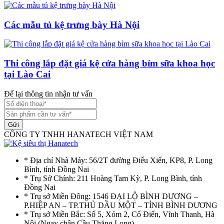
Các mẫu tủ kệ trưng bày Hà Nội
Thi công lắp đặt giá kệ cửa hàng bỉm sữa khoa học
tại Lào Cai
Để lại thông tin nhận tư vấn
Gửi
CÔNG TY TNHH HANATECH VIỆT NAM
* Địa chỉ Nhà Máy: 56/2T đường Điểu Xiển, KP8, P. Long
Bình, tỉnh Đồng Nai
* Trụ Sở Chính: 211 Hoàng Tam Kỳ, P. Long Bình, tỉnh
Đồng Nai
* Trụ sở Miền Đông: 1546 ĐẠI LỘ BÌNH DƯƠNG –
P.HIỆP AN – TP.THỦ DẦU MỘT – TỈNH BÌNH DƯƠNG
* Trụ sở Miền Bắc: Số 5, Xóm 2, Cổ Điển, Vĩnh Thanh, Hà
Nôi (Ngay chân Cầu Thăng Long)