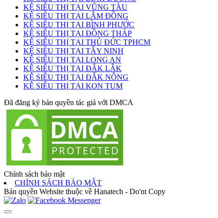
KỆ SIÊU THỊ TẠI VŨNG TÀU
KỆ SIÊU THỊ TẠI LÂM ĐỒNG
KỆ SIÊU THỊ TẠI BÌNH PHƯỚC
KỆ SIÊU THỊ TẠI ĐỒNG THÁP
KỆ SIÊU THỊ TẠI THỦ ĐỨC TPHCM
KỆ SIÊU THỊ TẠI TÂY NINH
KỆ SIÊU THỊ TẠI LONG AN
KỆ SIÊU THỊ TẠI ĐẮK LẮK
KỆ SIÊU THỊ TẠI ĐẮK NÔNG
KỆ SIÊU THỊ TẠI KON TUM
Đã đăng ký bản quyền tác giả với DMCA
Chính sách bảo mật
CHÍNH SÁCH BẢO MẬT
Bản quyền Website thuộc về Hanatech - Do'nt Copy