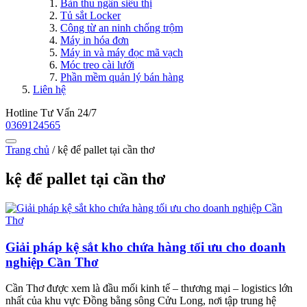
Bàn thu ngân siêu thị
Tủ sắt Locker
Công từ an ninh chống trộm
Máy in hóa đơn
Máy in và máy đọc mã vạch
Móc treo cài lưới
Phần mềm quản lý bán hàng
Liên hệ
Hotline Tư Vấn 24/7
0369124565
Trang chủ
/
kệ để pallet tại cần thơ
kệ để pallet tại cần thơ
Giải pháp kệ sắt kho chứa hàng tối ưu cho doanh
nghiệp Cần Thơ
Cần Thơ được xem là đầu mối kinh tế – thương mại – logistics lớn
nhất của khu vực Đồng bằng sông Cửu Long, nơi tập trung hệ