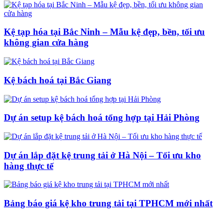
Kệ tạp hóa tại Bắc Ninh – Mẫu kệ đẹp, bền, tối ưu
không gian cửa hàng
Kệ bách hoá tại Bắc Giang
Dự án setup kệ bách hoá tổng hợp tại Hải Phòng
Dự án lắp đặt kệ trung tải ở Hà Nội – Tối ưu kho
hàng thực tế
Bảng báo giá kệ kho trung tải tại TPHCM mới nhất