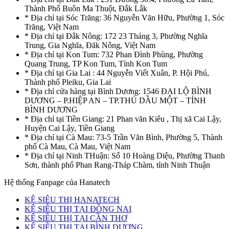
Thành Phố Buôn Ma Thuột, Đắk Lắk
* Địa chỉ tại Sóc Trăng: 36 Nguyễn Văn Hữu, Phường 1, Sóc
Trăng, Việt Nam
* Địa chỉ tại Đắk Nông: 172 23 Tháng 3, Phường Nghĩa
Trung, Gia Nghĩa, Đăk Nông, Việt Nam
* Địa chỉ tại Kon Tum: 732 Phan Đình Phùng, Phường
Quang Trung, TP Kon Tum, Tỉnh Kon Tum
* Địa chỉ tại Gia Lai : 44 Nguyễn Viết Xuân, P. Hội Phú,
Thành phố Pleiku, Gia Lai
* Địa chỉ cửa hàng tại Bình Dương: 1546 ĐẠI LỘ BÌNH
DƯƠNG – P.HIỆP AN – TP.THỦ DẦU MỘT – TỈNH
BÌNH DƯƠNG
* Địa chỉ tại Tiền Giang: 21 Phan văn Kiêu , Thị xã Cai Lậy,
Huyện Cai Lậy, Tiền Giang
* Địa chỉ tại Cà Mau: 73-5 Trần Văn Bình, Phường 5, Thành
phố Cà Mau, Cà Mau, Việt Nam
* Địa chỉ tại Ninh THuận: Số 10 Hoàng Diệu, Phường Thanh
Sơn, thành phố Phan Rang-Tháp Chàm, tỉnh Ninh Thuận
Hệ thống Fanpage của Hanatech
KỆ SIÊU THỊ HANATECH
KỆ SIÊU THỊ TẠI ĐỒNG NAI
KỆ SIÊU THỊ TẠI CẦN THƠ
KỆ SIÊU THỊ TẠI BÌNH DƯƠNG