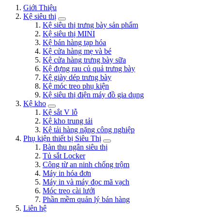
Giới Thiệu
Kệ siêu thị
Kệ siêu thị trưng bày sản phẩm
Kệ siêu thị MINI
Kệ bán hàng tạp hóa
Kệ cửa hàng mẹ và bé
Kệ cửa hàng trưng bày sữa
Kệ đựng rau củ quả trưng bày
Kệ giày dép trưng bày
Kệ móc treo phụ kiện
Kệ siêu thị điện máy đồ gia dụng
Kệ kho
Kệ sắt V lỗ
Kệ kho trung tải
Kệ tải hàng nặng công nghiệp
Phụ kiện thiết bị Siêu Thị
Bàn thu ngân siêu thị
Tủ sắt Locker
Công từ an ninh chống trộm
Máy in hóa đơn
Máy in và máy đọc mã vạch
Móc treo cài lưới
Phần mềm quản lý bán hàng
Liên hệ