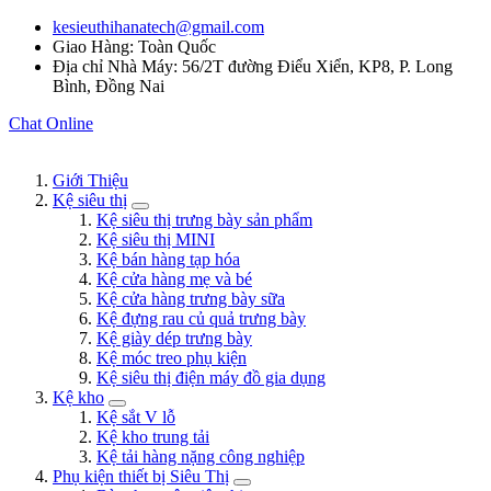
kesieuthihanatech@gmail.com
Giao Hàng: Toàn Quốc
Địa chỉ Nhà Máy: 56/2T đường Điểu Xiển, KP8, P. Long
Bình, Đồng Nai
Chat Online
Giới Thiệu
Kệ siêu thị
Kệ siêu thị trưng bày sản phẩm
Kệ siêu thị MINI
Kệ bán hàng tạp hóa
Kệ cửa hàng mẹ và bé
Kệ cửa hàng trưng bày sữa
Kệ đựng rau củ quả trưng bày
Kệ giày dép trưng bày
Kệ móc treo phụ kiện
Kệ siêu thị điện máy đồ gia dụng
Kệ kho
Kệ sắt V lỗ
Kệ kho trung tải
Kệ tải hàng nặng công nghiệp
Phụ kiện thiết bị Siêu Thị