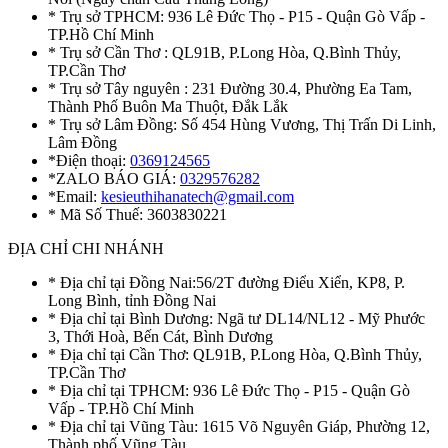
* Trụ sở TPHCM: 936 Lê Đức Thọ - P15 - Quận Gò Vấp -
TP.Hồ Chí Minh
* Trụ sở Cần Thơ : QL91B, P.Long Hòa, Q.Bình Thủy,
TP.Cần Thơ
* Trụ sở Tây nguyên : 231 Đường 30.4, Phường Ea Tam,
Thành Phố Buôn Ma Thuột, Đắk Lắk
* Trụ sở Lâm Đồng: Số 454 Hùng Vương, Thị Trấn Di Linh,
Lâm Đồng
*Điện thoại:
0369124565
*ZALO BÁO GIÁ:
0329576282
*Email:
kesieuthihanatech@gmail.com
* Mã Số Thuế: 3603830221
ĐỊA CHỈ CHI NHÁNH
* Địa chỉ tại Đồng Nai:56/2T đường Điểu Xiển, KP8, P.
Long Bình, tỉnh Đồng Nai
* Địa chỉ tại Bình Dương: Ngã tư DL14/NL12 - Mỹ Phước
3, Thới Hoà, Bến Cát, Bình Dương
* Địa chỉ tại Cần Thơ: QL91B, P.Long Hòa, Q.Bình Thủy,
TP.Cần Thơ
* Địa chỉ tại TPHCM: 936 Lê Đức Thọ - P15 - Quận Gò
Vấp - TP.Hồ Chí Minh
* Địa chỉ tại Vũng Tàu: 1615 Võ Nguyên Giáp, Phường 12,
Thành phố Vũng Tàu