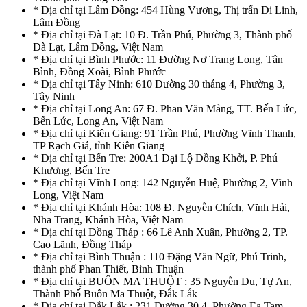
* Địa chỉ tại Lâm Đồng: 454 Hùng Vương, Thị trấn Di Linh,
Lâm Đồng
* Địa chỉ tại Đà Lạt: 10 Đ. Trần Phú, Phường 3, Thành phố
Đà Lạt, Lâm Đồng, Việt Nam
* Địa chỉ tại Bình Phước: 11 Đường Nơ Trang Long, Tân
Bình, Đồng Xoài, Bình Phước
* Địa chỉ tại Tây Ninh: 610 Đường 30 tháng 4, Phường 3,
Tây Ninh
* Địa chỉ tại Long An: 67 Đ. Phan Văn Mảng, TT. Bến Lức,
Bến Lức, Long An, Việt Nam
* Địa chỉ tại Kiên Giang: 91 Trần Phú, Phường Vĩnh Thanh,
TP Rạch Giá, tỉnh Kiên Giang
* Địa chỉ tại Bến Tre: 200A1 Đại Lộ Đồng Khởi, P. Phú
Khương, Bến Tre
* Địa chỉ tại Vĩnh Long: 142 Nguyễn Huệ, Phường 2, Vĩnh
Long, Việt Nam
* Địa chỉ tại Khánh Hòa: 108 Đ. Nguyễn Chích, Vĩnh Hải,
Nha Trang, Khánh Hòa, Việt Nam
* Địa chỉ tại Đồng Tháp : 66 Lê Anh Xuân, Phường 2, TP.
Cao Lãnh, Đồng Tháp
* Địa chỉ tại Bình Thuận : 110 Đặng Văn Ngữ, Phú Trinh,
thành phố Phan Thiết, Bình Thuận
* Địa chỉ tại BUÔN MA THUỘT : 35 Nguyễn Du, Tự An,
Thành Phố Buôn Ma Thuột, Đắk Lắk
* Địa chỉ tại Đắk Lắk : 231 Đường 30.4, Phường Ea Tam,