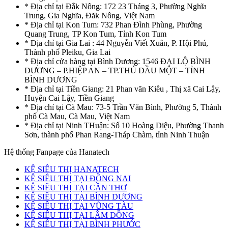
* Địa chỉ tại Đắk Nông: 172 23 Tháng 3, Phường Nghĩa
Trung, Gia Nghĩa, Đăk Nông, Việt Nam
* Địa chỉ tại Kon Tum: 732 Phan Đình Phùng, Phường
Quang Trung, TP Kon Tum, Tỉnh Kon Tum
* Địa chỉ tại Gia Lai : 44 Nguyễn Viết Xuân, P. Hội Phú,
Thành phố Pleiku, Gia Lai
* Địa chỉ cửa hàng tại Bình Dương: 1546 ĐẠI LỘ BÌNH
DƯƠNG – P.HIỆP AN – TP.THỦ DẦU MỘT – TỈNH
BÌNH DƯƠNG
* Địa chỉ tại Tiền Giang: 21 Phan văn Kiêu , Thị xã Cai Lậy,
Huyện Cai Lậy, Tiền Giang
* Địa chỉ tại Cà Mau: 73-5 Trần Văn Bình, Phường 5, Thành
phố Cà Mau, Cà Mau, Việt Nam
* Địa chỉ tại Ninh THuận: Số 10 Hoàng Diệu, Phường Thanh
Sơn, thành phố Phan Rang-Tháp Chàm, tỉnh Ninh Thuận
Hệ thống Fanpage của Hanatech
KỆ SIÊU THỊ HANATECH
KỆ SIÊU THỊ TẠI ĐỒNG NAI
KỆ SIÊU THỊ TẠI CẦN THƠ
KỆ SIÊU THỊ TẠI BÌNH DƯƠNG
KỆ SIÊU THỊ TẠI VŨNG TÀU
KỆ SIÊU THỊ TẠI LÂM ĐỒNG
KỆ SIÊU THỊ TẠI BÌNH PHƯỚC