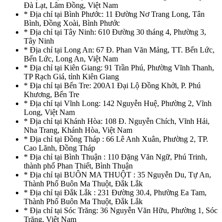
Đà Lạt, Lâm Đồng, Việt Nam
* Địa chỉ tại Bình Phước: 11 Đường Nơ Trang Long, Tân
Bình, Đồng Xoài, Bình Phước
* Địa chỉ tại Tây Ninh: 610 Đường 30 tháng 4, Phường 3,
Tây Ninh
* Địa chỉ tại Long An: 67 Đ. Phan Văn Mảng, TT. Bến Lức,
Bến Lức, Long An, Việt Nam
* Địa chỉ tại Kiên Giang: 91 Trần Phú, Phường Vĩnh Thanh,
TP Rạch Giá, tỉnh Kiên Giang
* Địa chỉ tại Bến Tre: 200A1 Đại Lộ Đồng Khởi, P. Phú
Khương, Bến Tre
* Địa chỉ tại Vĩnh Long: 142 Nguyễn Huệ, Phường 2, Vĩnh
Long, Việt Nam
* Địa chỉ tại Khánh Hòa: 108 Đ. Nguyễn Chích, Vĩnh Hải,
Nha Trang, Khánh Hòa, Việt Nam
* Địa chỉ tại Đồng Tháp : 66 Lê Anh Xuân, Phường 2, TP.
Cao Lãnh, Đồng Tháp
* Địa chỉ tại Bình Thuận : 110 Đặng Văn Ngữ, Phú Trinh,
thành phố Phan Thiết, Bình Thuận
* Địa chỉ tại BUÔN MA THUỘT : 35 Nguyễn Du, Tự An,
Thành Phố Buôn Ma Thuột, Đắk Lắk
* Địa chỉ tại Đắk Lắk : 231 Đường 30.4, Phường Ea Tam,
Thành Phố Buôn Ma Thuột, Đắk Lắk
* Địa chỉ tại Sóc Trăng: 36 Nguyễn Văn Hữu, Phường 1, Sóc
Trăng, Việt Nam