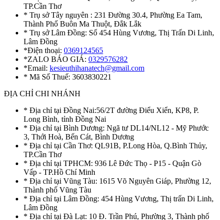
TP.Cần Thơ
* Trụ sở Tây nguyên : 231 Đường 30.4, Phường Ea Tam,
Thành Phố Buôn Ma Thuột, Đắk Lắk
* Trụ sở Lâm Đồng: Số 454 Hùng Vương, Thị Trấn Di Linh,
Lâm Đồng
*Điện thoại:
0369124565
*ZALO BÁO GIÁ:
0329576282
*Email:
kesieuthihanatech@gmail.com
* Mã Số Thuế: 3603830221
ĐỊA CHỈ CHI NHÁNH
* Địa chỉ tại Đồng Nai:56/2T đường Điểu Xiển, KP8, P.
Long Bình, tỉnh Đồng Nai
* Địa chỉ tại Bình Dương: Ngã tư DL14/NL12 - Mỹ Phước
3, Thới Hoà, Bến Cát, Bình Dương
* Địa chỉ tại Cần Thơ: QL91B, P.Long Hòa, Q.Bình Thủy,
TP.Cần Thơ
* Địa chỉ tại TPHCM: 936 Lê Đức Thọ - P15 - Quận Gò
Vấp - TP.Hồ Chí Minh
* Địa chỉ tại Vũng Tàu: 1615 Võ Nguyên Giáp, Phường 12,
Thành phố Vũng Tàu
* Địa chỉ tại Lâm Đồng: 454 Hùng Vương, Thị trấn Di Linh,
Lâm Đồng
* Địa chỉ tại Đà Lạt: 10 Đ. Trần Phú, Phường 3, Thành phố