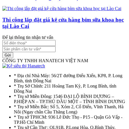
Thi công lắp đặt giá kệ cửa hàng bỉm sữa khoa học
tại Lào Cai
Để lại thông tin nhận tư vấn
Gửi
CÔNG TY TNHH HANATECH VIỆT NAM
* Địa chỉ Nhà Máy: 56/2T đường Điểu Xiển, KP8, P. Long
Bình, tỉnh Đồng Nai
* Trụ Sở Chính: 211 Hoàng Tam Kỳ, P. Long Bình, tỉnh
Đồng Nai
* Trụ sở Miền Đông: 1546 ĐẠI LỘ BÌNH DƯƠNG –
P.HIỆP AN – TP.THỦ DẦU MỘT – TỈNH BÌNH DƯƠNG
* Trụ sở Miền Bắc: Số 5, Xóm 2, Cổ Điển, Vĩnh Thanh, Hà
Nôi (Ngay chân Cầu Thăng Long)
* Trụ sở TPHCM: 936 Lê Đức Thọ - P15 - Quận Gò Vấp -
TP.Hồ Chí Minh
* Trụ sở Cần Thơ : QL91B, P.Long Hòa, Q.Bình Thủy,