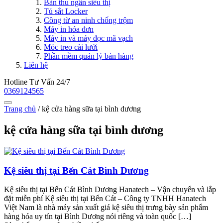
Bàn thu ngân siêu thị
Tủ sắt Locker
Công từ an ninh chống trộm
Máy in hóa đơn
Máy in và máy đọc mã vạch
Móc treo cài lưới
Phần mềm quản lý bán hàng
Liên hệ
Hotline Tư Vấn 24/7
0369124565
Trang chủ
/
kệ cửa hàng sữa tại bình dương
kệ cửa hàng sữa tại bình dương
Kệ siêu thị tại Bến Cát Bình Dương
Kệ siêu thị tại Bến Cát Bình Dương Hanatech – Vận chuyển và lắp
đặt miễn phí Kệ siêu thị tại Bến Cát – Công ty TNHH Hanatech
Việt Nam là nhà máy sản xuất giá kệ siêu thị trưng bày sản phẩm
hàng hóa uy tín tại Bình Dương nói riêng và toàn quốc […]