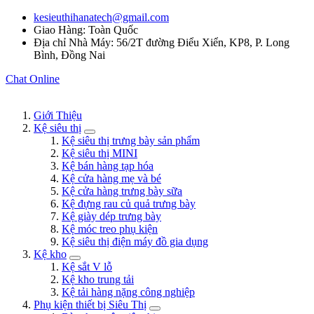
kesieuthihanatech@gmail.com
Giao Hàng: Toàn Quốc
Địa chỉ Nhà Máy: 56/2T đường Điểu Xiển, KP8, P. Long
Bình, Đồng Nai
Chat Online
Giới Thiệu
Kệ siêu thị
Kệ siêu thị trưng bày sản phẩm
Kệ siêu thị MINI
Kệ bán hàng tạp hóa
Kệ cửa hàng mẹ và bé
Kệ cửa hàng trưng bày sữa
Kệ đựng rau củ quả trưng bày
Kệ giày dép trưng bày
Kệ móc treo phụ kiện
Kệ siêu thị điện máy đồ gia dụng
Kệ kho
Kệ sắt V lỗ
Kệ kho trung tải
Kệ tải hàng nặng công nghiệp
Phụ kiện thiết bị Siêu Thị