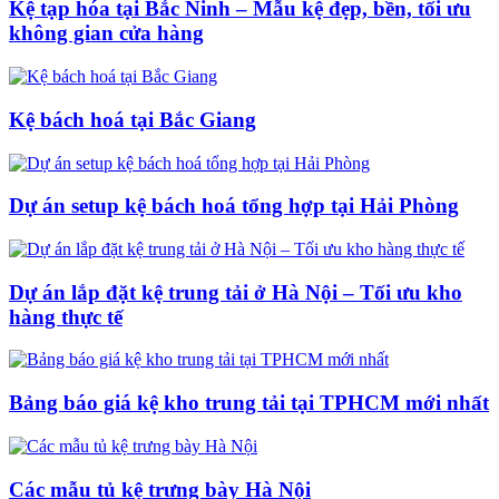
Kệ tạp hóa tại Bắc Ninh – Mẫu kệ đẹp, bền, tối ưu
không gian cửa hàng
Kệ bách hoá tại Bắc Giang
Dự án setup kệ bách hoá tổng hợp tại Hải Phòng
Dự án lắp đặt kệ trung tải ở Hà Nội – Tối ưu kho
hàng thực tế
Bảng báo giá kệ kho trung tải tại TPHCM mới nhất
Các mẫu tủ kệ trưng bày Hà Nội