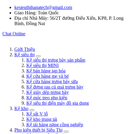
kesieuthihanatech@gmail.com
Giao Hàng: Toàn Quốc
Địa chỉ Nhà Máy: 56/2T đường Điểu Xiển, KP8, P. Long
Bình, Đồng Nai
Chat Online
Giới Thiệu
Kệ siêu thị
Kệ siêu thị trưng bày sản phẩm
Kệ siêu thị MINI
Kệ bán hàng tạp hóa
Kệ cửa hàng mẹ và bé
Kệ cửa hàng trưng bày sữa
Kệ đựng rau củ quả trưng bày
Kệ giày dép trưng bày
Kệ móc treo phụ kiện
Kệ siêu thị điện máy đồ gia dụng
Kệ kho
Kệ sắt V lỗ
Kệ kho trung tải
Kệ tải hàng nặng công nghiệp
Phụ kiện thiết bị Siêu Thị