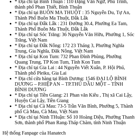
* Địa chỉ tại Bình Thuận : 110 Đặng Văn Ngữ, Phú Trinh,
thành phố Phan Thiết, Bình Thuận
* Địa chỉ tại BUÔN MA THUỘT : 35 Nguyễn Du, Tự An,
Thành Phố Buôn Ma Thuột, Đắk Lắk
* Địa chỉ tại Đắk Lắk : 231 Đường 30.4, Phường Ea Tam,
Thành Phố Buôn Ma Thuột, Đắk Lắk
* Địa chỉ tại Sóc Trăng: 36 Nguyễn Văn Hữu, Phường 1, Sóc
Trăng, Việt Nam
* Địa chỉ tại Đắk Nông: 172 23 Tháng 3, Phường Nghĩa
Trung, Gia Nghĩa, Đăk Nông, Việt Nam
* Địa chỉ tại Kon Tum: 732 Phan Đình Phùng, Phường
Quang Trung, TP Kon Tum, Tỉnh Kon Tum
* Địa chỉ tại Gia Lai : 44 Nguyễn Viết Xuân, P. Hội Phú,
Thành phố Pleiku, Gia Lai
* Địa chỉ cửa hàng tại Bình Dương: 1546 ĐẠI LỘ BÌNH
DƯƠNG – P.HIỆP AN – TP.THỦ DẦU MỘT – TỈNH
BÌNH DƯƠNG
* Địa chỉ tại Tiền Giang: 21 Phan văn Kiêu , Thị xã Cai Lậy,
Huyện Cai Lậy, Tiền Giang
* Địa chỉ tại Cà Mau: 73-5 Trần Văn Bình, Phường 5, Thành
phố Cà Mau, Cà Mau, Việt Nam
* Địa chỉ tại Ninh THuận: Số 10 Hoàng Diệu, Phường Thanh
Sơn, thành phố Phan Rang-Tháp Chàm, tỉnh Ninh Thuận
Hệ thống Fanpage của Hanatech