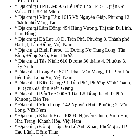
TP.Cần Thơ
* Địa chỉ tại TPHCM: 936 Lê Đức Thọ - P15 - Quận Gò
Vấp - TP.Hồ Chí Minh
* Địa chỉ tại Vũng Tàu: 1615 Võ Nguyên Giáp, Phường 12,
Thành phố Vũng Tàu
* Địa chỉ tại Lâm Đồng: 454 Hùng Vương, Thị trấn Di Linh,
Lâm Đồng
* Địa chỉ tại Đà Lạt: 10 Đ. Trần Phú, Phường 3, Thành phố
Đà Lạt, Lâm Đồng, Việt Nam
* Địa chỉ tại Bình Phước: 11 Đường Nơ Trang Long, Tân
Bình, Đồng Xoài, Bình Phước
* Địa chỉ tại Tây Ninh: 610 Đường 30 tháng 4, Phường 3,
Tây Ninh
* Địa chỉ tại Long An: 67 Đ. Phan Văn Mảng, TT. Bến Lức,
Bến Lức, Long An, Việt Nam
* Địa chỉ tại Kiên Giang: 91 Trần Phú, Phường Vĩnh Thanh,
TP Rạch Giá, tỉnh Kiên Giang
* Địa chỉ tại Bến Tre: 200A1 Đại Lộ Đồng Khởi, P. Phú
Khương, Bến Tre
* Địa chỉ tại Vĩnh Long: 142 Nguyễn Huệ, Phường 2, Vĩnh
Long, Việt Nam
* Địa chỉ tại Khánh Hòa: 108 Đ. Nguyễn Chích, Vĩnh Hải,
Nha Trang, Khánh Hòa, Việt Nam
* Địa chỉ tại Đồng Tháp : 66 Lê Anh Xuân, Phường 2, TP.
Cao Lãnh, Đồng Tháp