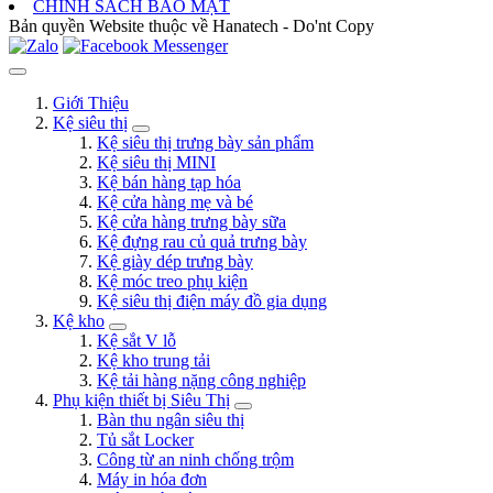
CHÍNH SÁCH BẢO MẬT
Bản quyền Website thuộc về Hanatech - Do'nt Copy
Giới Thiệu
Kệ siêu thị
Kệ siêu thị trưng bày sản phẩm
Kệ siêu thị MINI
Kệ bán hàng tạp hóa
Kệ cửa hàng mẹ và bé
Kệ cửa hàng trưng bày sữa
Kệ đựng rau củ quả trưng bày
Kệ giày dép trưng bày
Kệ móc treo phụ kiện
Kệ siêu thị điện máy đồ gia dụng
Kệ kho
Kệ sắt V lỗ
Kệ kho trung tải
Kệ tải hàng nặng công nghiệp
Phụ kiện thiết bị Siêu Thị
Bàn thu ngân siêu thị
Tủ sắt Locker
Công từ an ninh chống trộm
Máy in hóa đơn