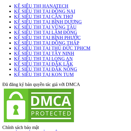
KỆ SIÊU THỊ HANATECH
KỆ SIÊU THỊ TẠI ĐỒNG NAI
KỆ SIÊU THỊ TẠI CẦN THƠ
KỆ SIÊU THỊ TẠI BÌNH DƯƠNG
KỆ SIÊU THỊ TẠI VŨNG TÀU
KỆ SIÊU THỊ TẠI LÂM ĐỒNG
KỆ SIÊU THỊ TẠI BÌNH PHƯỚC
KỆ SIÊU THỊ TẠI ĐỒNG THÁP
KỆ SIÊU THỊ TẠI THỦ ĐỨC TPHCM
KỆ SIÊU THỊ TẠI TÂY NINH
KỆ SIÊU THỊ TẠI LONG AN
KỆ SIÊU THỊ TẠI ĐẮK LẮK
KỆ SIÊU THỊ TẠI ĐẮK NÔNG
KỆ SIÊU THỊ TẠI KON TUM
Đã đăng ký bản quyền tác giả với DMCA
Chính sách bảo mật