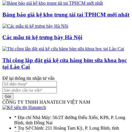
Bảng báo giá kệ kho trung tải tại TPHCM mới nhất
Các mẫu tủ kệ trưng bày Hà Nội
Thi công lắp đặt giá kệ cửa hàng bỉm sữa khoa học
tại Lào Cai
Để lại thông tin nhận tư vấn
Gửi
CÔNG TY TNHH HANATECH VIỆT NAM
* Địa chỉ Nhà Máy: 56/2T đường Điểu Xiển, KP8, P. Long
Bình, tỉnh Đồng Nai
* Trụ Sở Chính: 211 Hoàng Tam Kỳ, P. Long Bình, tỉnh