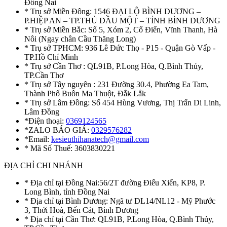
Đồng Nai
* Trụ sở Miền Đông: 1546 ĐẠI LỘ BÌNH DƯƠNG –
P.HIỆP AN – TP.THỦ DẦU MỘT – TỈNH BÌNH DƯƠNG
* Trụ sở Miền Bắc: Số 5, Xóm 2, Cổ Điển, Vĩnh Thanh, Hà
Nôi (Ngay chân Cầu Thăng Long)
* Trụ sở TPHCM: 936 Lê Đức Thọ - P15 - Quận Gò Vấp -
TP.Hồ Chí Minh
* Trụ sở Cần Thơ : QL91B, P.Long Hòa, Q.Bình Thủy,
TP.Cần Thơ
* Trụ sở Tây nguyên : 231 Đường 30.4, Phường Ea Tam,
Thành Phố Buôn Ma Thuột, Đắk Lắk
* Trụ sở Lâm Đồng: Số 454 Hùng Vương, Thị Trấn Di Linh,
Lâm Đồng
*Điện thoại:
0369124565
*ZALO BÁO GIÁ:
0329576282
*Email:
kesieuthihanatech@gmail.com
* Mã Số Thuế: 3603830221
ĐỊA CHỈ CHI NHÁNH
* Địa chỉ tại Đồng Nai:56/2T đường Điểu Xiển, KP8, P.
Long Bình, tỉnh Đồng Nai
* Địa chỉ tại Bình Dương: Ngã tư DL14/NL12 - Mỹ Phước
3, Thới Hoà, Bến Cát, Bình Dương
* Địa chỉ tại Cần Thơ: QL91B, P.Long Hòa, Q.Bình Thủy,