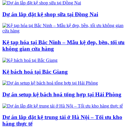
Dự án lắp đặt kệ shop sữa tại Đồng Nai
Kệ tạp hóa tại Bắc Ninh – Mẫu kệ đẹp, bền, tối ưu
không gian cửa hàng
Kệ bách hoá tại Bắc Giang
Dự án setup kệ bách hoá tổng hợp tại Hải Phòng
Dự án lắp đặt kệ trung tải ở Hà Nội – Tối ưu kho
hàng thực tế