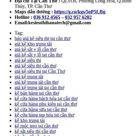
Địa chỉ Tại Cần Thơ :
QL91B, Phường Long Hòa, Q.Bình
Thủy, TP. Cần Thơ
Maps dẫn đường :
https://g.co/kgs/5oP5LBg
Hotline :
036 912 4565
–
032 957 6282
Email:kesieuthihanatech@gmail.com
Tag:
báo giá kệ siêu thị tại cần thơ
giá kệ kho trung tải
giá kệ sắt v lỗ cần thơ
giá kệ sắt v lỗ tại cần thơ
giá kệ siêu thị
giá kệ siêu thị cần thơ
giá kệ siêu thị tại Cần Thơ
giá kệ trung tải
giá kệ trung tải cần thơ
giá kệ trung tải tại cần thơ
kệ bán hàng tại cần thơ
kệ cửa hàng bách hóa tại cần thơ
kệ cửa hàng phụ kiện tại cần thơ
kệ cửa hàng sữa tại cần thơ
kệ cửa hàng tạp hóa tại cần thơ
kệ kho trung tải
kệ móc treo tại cần thơ
kệ sắt siêu thị cần thơ