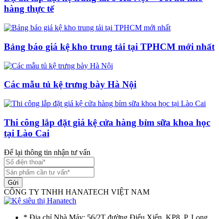
hàng thực tế
Bảng báo giá kệ kho trung tải tại TPHCM mới nhất
Các mẫu tủ kệ trưng bày Hà Nội
Thi công lắp đặt giá kệ cửa hàng bỉm sữa khoa học
tại Lào Cai
Để lại thông tin nhận tư vấn
Gửi
CÔNG TY TNHH HANATECH VIỆT NAM
* Địa chỉ Nhà Máy: 56/2T đường Điểu Xiển, KP8, P. Long