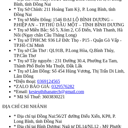
Bình, tỉnh Đồng Nai
* Trụ Sở Chính: 211 Hoàng Tam Kỳ, P. Long Bình, tỉnh
Đồng Nai
* Trụ sở Miền Đông: 1546 ĐẠI LỘ BÌNH DƯƠNG –
P.HIỆP AN – TP.THỦ DẦU MỘT – TỈNH BÌNH DƯƠNG
* Trụ sở Miền Bắc: Số 5, Xóm 2, Cổ Điển, Vĩnh Thanh, Hà
Nôi (Ngay chân Cầu Thăng Long)
* Trụ sở TPHCM: 936 Lê Đức Thọ - P15 - Quận Gò Vấp -
TP.Hồ Chí Minh
* Trụ sở Cần Thơ : QL91B, P.Long Hòa, Q.Bình Thủy,
TP.Cần Thơ
* Trụ sở Tây nguyên : 231 Đường 30.4, Phường Ea Tam,
Thành Phố Buôn Ma Thuột, Đắk Lắk
* Trụ sở Lâm Đồng: Số 454 Hùng Vương, Thị Trấn Di Linh,
Lâm Đồng
*Điện thoại:
0369124565
*ZALO BÁO GIÁ:
0329576282
*Email:
kesieuthihanatech@gmail.com
* Mã Số Thuế: 3603830221
ĐỊA CHỈ CHI NHÁNH
* Địa chỉ tại Đồng Nai:56/2T đường Điểu Xiển, KP8, P.
Long Bình, tỉnh Đồng Nai
* Địa chỉ tại Bình Dương: Ngã tư DL14/NL12 - Mỹ Phước