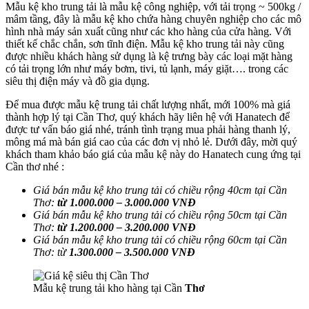
Mẫu kệ kho trung tải là mẫu kệ công nghiệp, với tải trọng ~ 500kg /
mâm tầng, đây là mẫu kệ kho chứa hàng chuyên nghiệp cho các mô
hình nhà máy sản xuất cũng như các kho hàng của cửa hàng. Với
thiết kế chắc chắn, sơn tĩnh điện. Mẫu kệ kho trung tải này cũng
được nhiều khách hàng sử dụng là kệ trưng bày các loại mặt hàng
có tải trọng lớn như máy bơm, tivi, tủ lạnh, máy giặt…. trong các
siêu thị điện máy và đồ gia dụng.
Để mua được mẫu kệ trung tải chất lượng nhất, mới 100% mà giá
thành hợp lý tại Cần Thơ, quý khách hãy liên hệ với Hanatech để
được tư vấn báo giá nhé, tránh tình trạng mua phải hàng thanh lý,
mông má mà bán giá cao của các đơn vị nhỏ lẻ. Dưới đây, mời quý
khách tham khảo báo giá của mẫu kệ này do Hanatech cung ứng tại
Cần thơ nhé :
Giá bán mẫu kệ kho trung tải có chiều rộng 40cm tại Cần
Thơ:
từ 1.000.000 – 3.000.000 VNĐ
Giá bán mẫu kệ
kho
trung tải có chiều rộng 50cm tại
Cần
Thơ
:
từ 1.200.000 – 3.200.000 VNĐ
Giá bán mẫu kệ
kho
trung tải có chiều rộng 60cm tại
Cần
Thơ
: từ
1.300.000 – 3.500.000 VNĐ
Mẫu kệ trung tải kho hàng tại Cần
Thơ