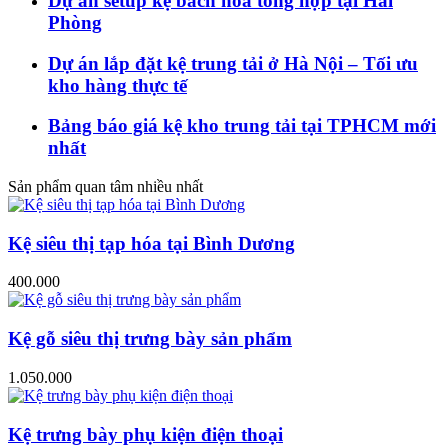
Dự án setup kệ bách hoá tổng hợp tại Hải
Phòng
Dự án lắp đặt kệ trung tải ở Hà Nội – Tối ưu
kho hàng thực tế
Bảng báo giá kệ kho trung tải tại TPHCM mới
nhất
Sản phẩm quan tâm nhiều nhất
Kệ siêu thị tạp hóa tại Bình Dương
400.000
Kệ gỗ siêu thị trưng bày sản phẩm
1.050.000
Kệ trưng bày phụ kiện điện thoại