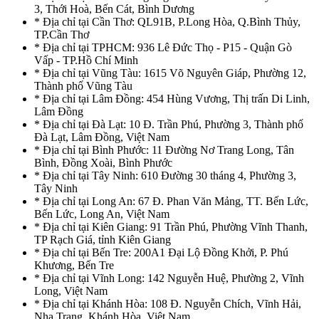
3, Thới Hoà, Bến Cát, Bình Dương
* Địa chỉ tại Cần Thơ: QL91B, P.Long Hòa, Q.Bình Thủy,
TP.Cần Thơ
* Địa chỉ tại TPHCM: 936 Lê Đức Thọ - P15 - Quận Gò
Vấp - TP.Hồ Chí Minh
* Địa chỉ tại Vũng Tàu: 1615 Võ Nguyên Giáp, Phường 12,
Thành phố Vũng Tàu
* Địa chỉ tại Lâm Đồng: 454 Hùng Vương, Thị trấn Di Linh,
Lâm Đồng
* Địa chỉ tại Đà Lạt: 10 Đ. Trần Phú, Phường 3, Thành phố
Đà Lạt, Lâm Đồng, Việt Nam
* Địa chỉ tại Bình Phước: 11 Đường Nơ Trang Long, Tân
Bình, Đồng Xoài, Bình Phước
* Địa chỉ tại Tây Ninh: 610 Đường 30 tháng 4, Phường 3,
Tây Ninh
* Địa chỉ tại Long An: 67 Đ. Phan Văn Mảng, TT. Bến Lức,
Bến Lức, Long An, Việt Nam
* Địa chỉ tại Kiên Giang: 91 Trần Phú, Phường Vĩnh Thanh,
TP Rạch Giá, tỉnh Kiên Giang
* Địa chỉ tại Bến Tre: 200A1 Đại Lộ Đồng Khởi, P. Phú
Khương, Bến Tre
* Địa chỉ tại Vĩnh Long: 142 Nguyễn Huệ, Phường 2, Vĩnh
Long, Việt Nam
* Địa chỉ tại Khánh Hòa: 108 Đ. Nguyễn Chích, Vĩnh Hải,
Nha Trang, Khánh Hòa, Việt Nam