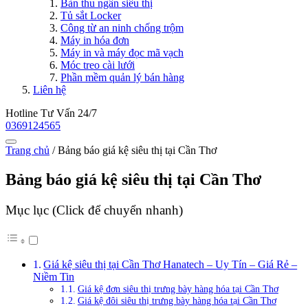
Bàn thu ngân siêu thị
Tủ sắt Locker
Công từ an ninh chống trộm
Máy in hóa đơn
Máy in và máy đọc mã vạch
Móc treo cài lưới
Phần mềm quản lý bán hàng
Liên hệ
Hotline Tư Vấn 24/7
0369124565
Trang chủ
/
Bảng báo giá kệ siêu thị tại Cần Thơ
Bảng báo giá kệ siêu thị tại Cần Thơ
Mục lục (Click để chuyển nhanh)
Giá kệ siêu thị tại Cần Thơ Hanatech – Uy Tín – Giá Rẻ –
Niềm Tin
Giá kệ đơn siêu thị trưng bày hàng hóa tại Cần Thơ
Giá kệ đôi siêu thị trưng bày hàng hóa tại Cần Thơ