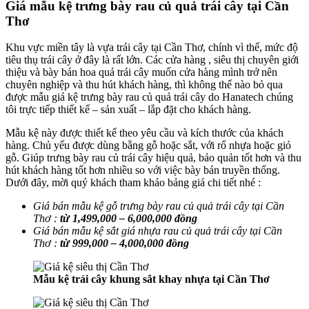
Giá mẫu kệ trưng bày rau củ quả trái cây tại Cần
Thơ
Khu vực miền tây là vựa trái cây tại Cần Thơ, chính vì thế, mức độ
tiêu thụ trái cây ở đây là rất lớn. Các cửa hàng , siêu thị chuyên giới
thiệu và bày bán hoa quả trái cây muốn cửa hàng mình trở nên
chuyên nghiệp và thu hút khách hàng, thì không thể nào bỏ qua
được mẫu giá kệ trưng bày rau củ quả trái cây do Hanatech chúng
tôi trực tiếp thiết kế – sản xuất – lắp đặt cho khách hàng.
Mẫu kệ này được thiết kế theo yêu cầu và kích thước của khách
hàng. Chủ yếu được dùng bằng gỗ hoặc sắt, với rổ nhựa hoặc giỏ
gỗ. Giúp trưng bày rau củ trái cây hiệu quả, bảo quản tốt hơn và thu
hút khách hàng tốt hơn nhiều so với việc bày bán truyền thống.
Dưới đây, mời quý khách tham khảo bảng giá chi tiết nhé :
Giá bán mẫu kệ gỗ trưng bày rau củ quả trái cây tại Cần
Thơ :
từ 1,499,000 – 6,000,000 đồng
Giá bán mẫu kệ sắt giá nhựa rau củ quả trái cây tại Cần
Thơ
:
từ 999,000 – 4,000,000 đồng
Mẫu kệ trái cây khung sắt khay nhựa tại Cần Thơ