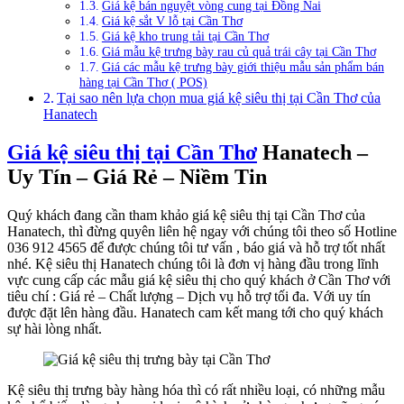
Giá kệ bán nguyệt vòng cung tại Đồng Nai
Giá kệ sắt V lỗ tại Cần Thơ
Giá kệ kho trung tải tại Cần Thơ
Giá mẫu kệ trưng bày rau củ quả trái cây tại Cần Thơ
Giá các mẫu kệ trưng bày giới thiệu mẫu sản phẩm bán
hàng tại Cần Thơ ( POS)
Tại sao nên lựa chọn mua giá kệ siêu thị tại Cần Thơ của
Hanatech
Giá kệ siêu thị tại Cần Thơ
Hanatech –
Uy Tín – Giá Rẻ – Niềm Tin
Quý khách đang cần tham khảo giá kệ siêu thị tại Cần Thơ của
Hanatech, thì đừng quyên liên hệ ngay với chúng tôi theo số Hotline
036 912 4565 để được chúng tôi tư vấn , báo giá và hỗ trợ tốt nhất
nhé. Kệ siêu thị Hanatech chúng tôi là đơn vị hàng đầu trong lĩnh
vực cung cấp các mẫu giá kệ siêu thị cho quý khách ở Cần Thơ với
tiêu chí : Giá rẻ – Chất lượng – Dịch vụ hỗ trợ tối đa. Với uy tín
được đặt lên hàng đầu. Hanatech cam kết mang tới cho quý khách
sự hài lòng nhất.
Kệ siêu thị trưng bày hàng hóa thì có rất nhiều loại, có những mẫu