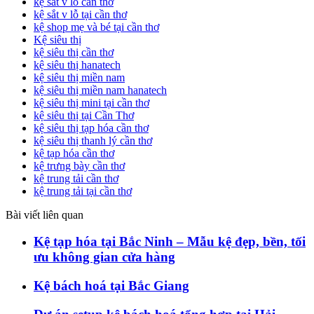
kệ sắt v lỗ cần thơ
kệ sắt v lỗ tại cần thơ
kệ shop mẹ và bé tại cần thơ
Kệ siêu thị
kệ siêu thị cần thơ
kệ siêu thị hanatech
kệ siêu thị miền nam
kệ siêu thị miền nam hanatech
kệ siêu thị mini tại cần thơ
kệ siêu thị tại Cần Thơ
kệ siêu thị tạp hóa cần thơ
kệ siêu thị thanh lý cần thơ
kệ tạp hóa cần thơ
kệ trưng bày cần thơ
kệ trung tải cần thơ
kệ trung tải tại cần thơ
Bài viết liên quan
Kệ tạp hóa tại Bắc Ninh – Mẫu kệ đẹp, bền, tối
ưu không gian cửa hàng
Kệ bách hoá tại Bắc Giang