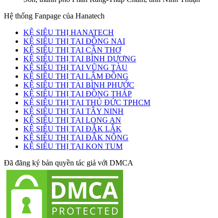
Hệ thống Fanpage của Hanatech
KỆ SIÊU THỊ HANATECH
KỆ SIÊU THỊ TẠI ĐỒNG NAI
KỆ SIÊU THỊ TẠI CẦN THƠ
KỆ SIÊU THỊ TẠI BÌNH DƯƠNG
KỆ SIÊU THỊ TẠI VŨNG TÀU
KỆ SIÊU THỊ TẠI LÂM ĐỒNG
KỆ SIÊU THỊ TẠI BÌNH PHƯỚC
KỆ SIÊU THỊ TẠI ĐỒNG THÁP
KỆ SIÊU THỊ TẠI THỦ ĐỨC TPHCM
KỆ SIÊU THỊ TẠI TÂY NINH
KỆ SIÊU THỊ TẠI LONG AN
KỆ SIÊU THỊ TẠI ĐẮK LẮK
KỆ SIÊU THỊ TẠI ĐẮK NÔNG
KỆ SIÊU THỊ TẠI KON TUM
Đã đăng ký bản quyền tác giả với DMCA