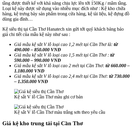
tầng được thiết kế với khả năng chịu lực lên tới 150Kg / mâm tầng.
Loại kệ này được sử dụng vào nhiều mục đích như : Kệ kho chứa
hàng, kệ trưng bày sản phẩm trong cửa hàng, kệ tài liệu, kệ đựng đồ
dùng gia đình…
Kệ siêu thị tại Cần Thơ Hanatech xin gửi tới quý khách bảng báo
giá chi tiết của mẫu kệ này như sau :
Giá mẫu kệ sắt V lỗ loại cao 1,2 mét tại Cần Thơ là:
từ
490.000 – 850.000 VNĐ
Giá mẫu kệ sắt V lỗ loại cao 1,5 mét tại
Cần Thơ
:
từ
590.000 – 990.000 VNĐ
Giá mẫu kệ sắt V lỗ loại cao 2 mét tại
Cần Thơ
:
từ 660.000 –
1.180.000 VNĐ
Giá mẫu kệ sắt V lỗ loại cao 2,4 mét tại
Cần Thơ
:
từ 730.000
– 1.350.000 VNĐ
Kệ sắt V lỗ Cần Thơ màu ghi cơ bản
Kệ sắt V lỗ Cần Thơ màu trắng sơn theo yêu cầu
Giá kệ kho trung tải tại Cần Thơ