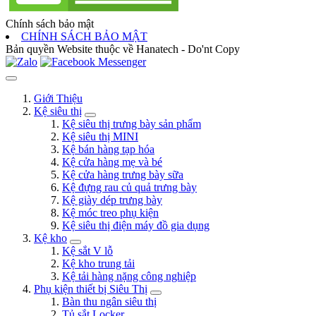
Chính sách bảo mật
CHÍNH SÁCH BẢO MẬT
Bản quyền Website thuộc về Hanatech - Do'nt Copy
Giới Thiệu
Kệ siêu thị
Kệ siêu thị trưng bày sản phẩm
Kệ siêu thị MINI
Kệ bán hàng tạp hóa
Kệ cửa hàng mẹ và bé
Kệ cửa hàng trưng bày sữa
Kệ đựng rau củ quả trưng bày
Kệ giày dép trưng bày
Kệ móc treo phụ kiện
Kệ siêu thị điện máy đồ gia dụng
Kệ kho
Kệ sắt V lỗ
Kệ kho trung tải
Kệ tải hàng nặng công nghiệp
Phụ kiện thiết bị Siêu Thị
Bàn thu ngân siêu thị
Tủ sắt Locker