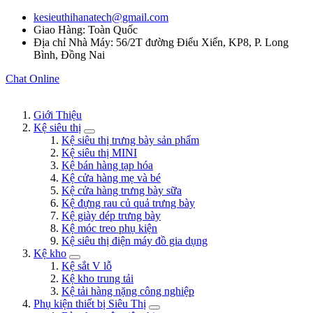
kesieuthihanatech@gmail.com
Giao Hàng: Toàn Quốc
Địa chỉ Nhà Máy: 56/2T đường Điểu Xiển, KP8, P. Long
Bình, Đồng Nai
Chat Online
Giới Thiệu
Kệ siêu thị
Kệ siêu thị trưng bày sản phẩm
Kệ siêu thị MINI
Kệ bán hàng tạp hóa
Kệ cửa hàng mẹ và bé
Kệ cửa hàng trưng bày sữa
Kệ đựng rau củ quả trưng bày
Kệ giày dép trưng bày
Kệ móc treo phụ kiện
Kệ siêu thị điện máy đồ gia dụng
Kệ kho
Kệ sắt V lỗ
Kệ kho trung tải
Kệ tải hàng nặng công nghiệp
Phụ kiện thiết bị Siêu Thị