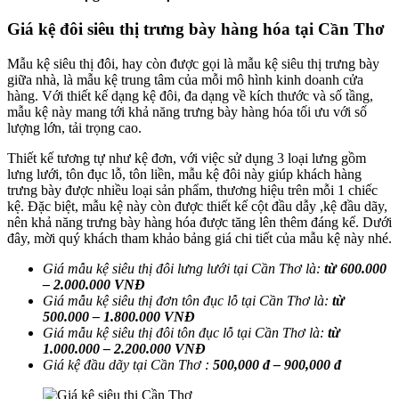
Giá kệ đôi siêu thị trưng bày hàng hóa tại Cần Thơ
Mẫu kệ siêu thị đôi, hay còn được gọi là mẫu kệ siêu thị trưng bày
giữa nhà, là mẫu kệ trung tâm của mỗi mô hình kinh doanh cửa
hàng. Với thiết kế dạng kệ đôi, đa dạng về kích thước và số tầng,
mẫu kệ này mang tới khả năng trưng bày hàng hóa tối ưu với số
lượng lớn, tải trọng cao.
Thiết kế tương tự như kệ đơn, với việc sử dụng 3 loại lưng gồm
lưng lưới, tôn đục lỗ, tôn liền, mẫu kệ đôi này giúp khách hàng
trưng bày được nhiều loại sản phẩm, thương hiệu trên mỗi 1 chiếc
kệ. Đặc biệt, mẫu kệ này còn được thiết kế cột đầu dẫy ,kệ đầu dãy,
nên khả năng trưng bày hàng hóa được tăng lên thêm đáng kể. Dưới
đây, mời quý khách tham khảo bảng giá chi tiết của mẫu kệ này nhé.
Giá mẫu kệ siêu thị đôi lưng lưới tại Cần Thơ là:
từ 600.000
– 2.000.000 VNĐ
Giá mẫu kệ siêu thị đơn tôn đục lỗ tại
Cần Thơ
là:
từ
500.000 – 1.800.000 VNĐ
Giá mẫu kệ siêu thị đôi tôn đục lỗ tại
Cần Thơ
là:
từ
1.000.000 – 2.200.000 VNĐ
Giá kệ đầu dãy tại
Cần Thơ
:
500,000 đ – 900,000 đ