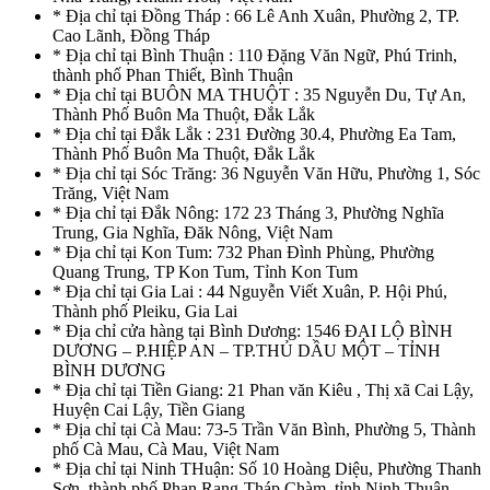
* Địa chỉ tại Đồng Tháp : 66 Lê Anh Xuân, Phường 2, TP.
Cao Lãnh, Đồng Tháp
* Địa chỉ tại Bình Thuận : 110 Đặng Văn Ngữ, Phú Trinh,
thành phố Phan Thiết, Bình Thuận
* Địa chỉ tại BUÔN MA THUỘT : 35 Nguyễn Du, Tự An,
Thành Phố Buôn Ma Thuột, Đắk Lắk
* Địa chỉ tại Đắk Lắk : 231 Đường 30.4, Phường Ea Tam,
Thành Phố Buôn Ma Thuột, Đắk Lắk
* Địa chỉ tại Sóc Trăng: 36 Nguyễn Văn Hữu, Phường 1, Sóc
Trăng, Việt Nam
* Địa chỉ tại Đắk Nông: 172 23 Tháng 3, Phường Nghĩa
Trung, Gia Nghĩa, Đăk Nông, Việt Nam
* Địa chỉ tại Kon Tum: 732 Phan Đình Phùng, Phường
Quang Trung, TP Kon Tum, Tỉnh Kon Tum
* Địa chỉ tại Gia Lai : 44 Nguyễn Viết Xuân, P. Hội Phú,
Thành phố Pleiku, Gia Lai
* Địa chỉ cửa hàng tại Bình Dương: 1546 ĐẠI LỘ BÌNH
DƯƠNG – P.HIỆP AN – TP.THỦ DẦU MỘT – TỈNH
BÌNH DƯƠNG
* Địa chỉ tại Tiền Giang: 21 Phan văn Kiêu , Thị xã Cai Lậy,
Huyện Cai Lậy, Tiền Giang
* Địa chỉ tại Cà Mau: 73-5 Trần Văn Bình, Phường 5, Thành
phố Cà Mau, Cà Mau, Việt Nam
* Địa chỉ tại Ninh THuận: Số 10 Hoàng Diệu, Phường Thanh
Sơn, thành phố Phan Rang-Tháp Chàm, tỉnh Ninh Thuận