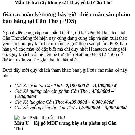
Mẫu kệ trái cây khung sắt khay gỗ tại Cần Thơ
Giá các mẫu kệ trưng bày giới thiệu mẫu sản phẩm
bán hàng tại Cần Thơ ( POS)
Ngoài việc cung cấp các mẫu kệ trên, thì kệ siêu thị Hanatech tại
Cần Thơ chúng tôi hiện nay cũng đang cung cấp và sản xuất theo
yêu cầu cho quý khách các mẫu kệ giới thiệu sản phẩm, POS bán
hàng và các mẫu kệ đặc biệt mà chỉ duy nhất Hanatech chúng tôi
có. Quý khách có thể liên hệ trực tiếp Hotline 036 912 4565 để
được tư vấn và báo giá nhanh nhất nhé.
Dưới đây mời quý khách tham khảo bảng giá của các mẫu kệ này
nhé :
Giá Kệ tròn tại Cần Thơ :
2,199,000 đ – 3,100,000 đ
Giá Kệ quảng cáo sản phẩm
Cần Thơ
:
450,000đ –
1,500,000đ
Giá Kệ lục giác
Cần Thơ
:
4,499,000đ – 6,000,000đ
Giá Kệ vuông siêu thị
Cần Thơ
:
1,799,000đ – 3,000.000đ
Mẫu Ụ – Kệ gỗ MDF trưng bày sản phẩm tại Cần
Thơ