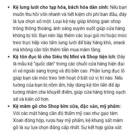
Kệ lưng lưới cho tạp hóa, bách hóa dân sinh:
Nếu bạn
muốn thu hồi vốn nhanh và tiết kiệm chi phí ban đầu, đây
là lựa chọn số một. Loại kệ này giúp không gian shop
trông thông thoáng, ánh sáng xuyên suốt giúp cửa hàng
không bị tối. Bạn nên lắp thêm các loại giỏ mì hoặc móc
treo trực tiếp vào tấm lưng lưới để bày hàng khô, snack
mà không cần tốn thêm tiền mua mâm tầng.
Kệ tôn đục lỗ cho Siêu thị Mini và Shop tiện ích:
Đây
là mẫu kệ “quốc dân” trong các chuỗi cửa hàng hiện đại
vì vẻ ngoài sang trọng và độ bền cao. Phần lưng đục lỗ
giúp bạn cài móc treo linh hoạt ở bất cứ vị trí nào. Nếu
tường của bạn bị nồm ẩm, hãy dùng kệ tôn liền để áp
tường nhằm che khuyết điểm, giúp cửa hàng trông sạch
sẽ và kiên cố hơn.
Kệ mâm gỗ cho Shop bỉm sữa, đặc sản, mỹ phẩm:
Với các mặt hàng cần độ thẩm mỹ cao như gạo tám
Xoan đóng hộp, rượu hay mỹ phẩm, kệ khung sắt mâm
gỗ là sự lựa chọn đẳng cấp nhất. Sự kết hợp giữa sắt