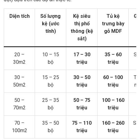
Diện tích
Số lượng
Kệ siêu
Tủ kệ
Gợ
kệ (ước
thị phổ
trưng bày
tính)
thông (kệ
gỗ MDF
sắt)
20 –
10 – 15
17 – 30
35 – 60
Sh
30m2
bộ
triệu
triệu
t
30 –
15 – 25
30 – 50
60 – 100
Tạ
50m2
bộ
triệu
triệu
mi
50 –
25 – 35
50 – 75
100 – 160
S
70m2
bộ
triệu
triệu
70 –
35 – 50
75 – 110
160 – 260
Sho
100m2
bộ
triệu
triệu