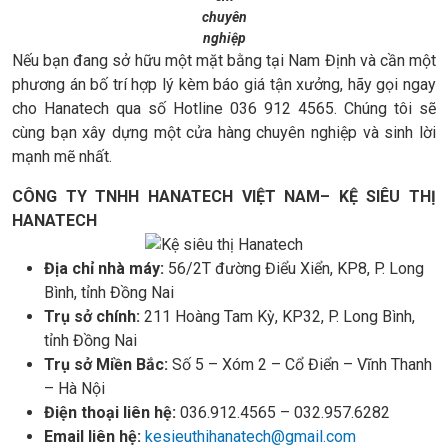
chuyên
nghiệp
Nếu bạn đang sở hữu một mặt bằng tại Nam Định và cần một
phương án bố trí hợp lý kèm báo giá tận xưởng, hãy gọi ngay
cho Hanatech qua số Hotline 036 912 4565. Chúng tôi sẽ
cùng bạn xây dựng một cửa hàng chuyên nghiệp và sinh lời
mạnh mẽ nhất.
CÔNG TY TNHH HANATECH VIỆT NAM– KỆ SIÊU THỊ
HANATECH
Địa chỉ nhà máy:
56/2T đường Điểu Xiển, KP8, P. Long
Bình, tỉnh Đồng Nai
Trụ sở chính:
211 Hoàng Tam Kỳ, KP32, P. Long Bình,
tỉnh Đồng Nai
Trụ sở Miền Bắc:
Số 5 – Xóm 2 – Cổ Điển – Vĩnh Thanh
– Hà Nội
Điện thoại liên hệ:
036.912.4565 – 032.957.6282
Email liên hệ:
kesieuthihanatech@gmail.com