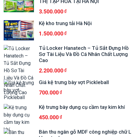
THỊ TẠP HÓA TẠI HÀ NỘI
3.500.000
Kệ kho trung tải Hà Nội
1.500.000
Tủ Locker Hanatech – Tủ Sắt Đựng Hồ
Sơ Tài Liệu Và Đồ Cá Nhân Chất Lượng
Cao
2.200.000
Giá kệ trưng bày vợt Pickleball
700.000
Kệ trưng bày dụng cụ cầm tay kim khí
450.000
Bàn thu ngân gỗ MDF công nghiệp chữ L