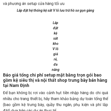
Lắp đặt hệ thống kệ sắt V lỗ lưu trữ hồ sơ gọn gàng
Lắp
đặt
kệ
sắt
kho
V lỗ
giá
rẻ,
đa
năng
Báo giá tổng chi phí setup mặt bằng trọn gói bao
gồm kệ siêu thị và nội thất shop trưng bày bán hàng
tại Nam Định
Để bạn không bị rơi vào cảnh hụt tiền nhập hàng do chi quá
nhiều cho trang thiết bị, hãy tham khảo bảng dự toán tổng thể
(bao gồm kệ trưng bày, quầy thu ngân, phụ kiện và phí lắp
đặt) dựa trên các dự án thực tế: