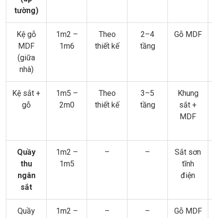
tường)
Kệ gỗ
1m2 –
Theo
2–4
Gỗ MDF
MDF
1m6
thiết kế
tầng
(giữa
nhà)
Kệ sắt +
1m5 –
Theo
3–5
Khung
gỗ
2m0
thiết kế
tầng
sắt +
MDF
Quầy
1m2 –
–
–
Sắt sơn
thu
1m5
tĩnh
ngân
điện
sắt
Quầy
1m2 –
–
–
Gỗ MDF