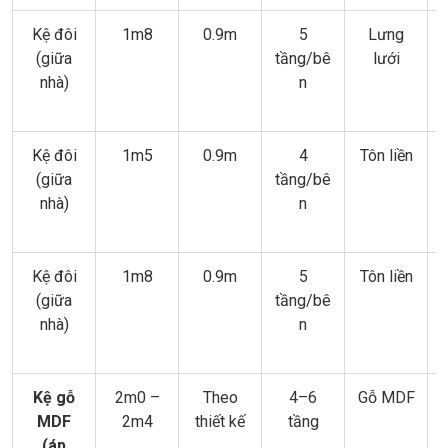
Kệ đôi
1m8
0.9m
5
Lưng
(giữa
tầng/bê
lưới
nhà)
n
Kệ đôi
1m5
0.9m
4
Tôn liền
(giữa
tầng/bê
nhà)
n
Kệ đôi
1m8
0.9m
5
Tôn liền
(giữa
tầng/bê
nhà)
n
Kệ gỗ
2m0 –
Theo
4–6
Gỗ MDF
MDF
2m4
thiết kế
tầng
(áp