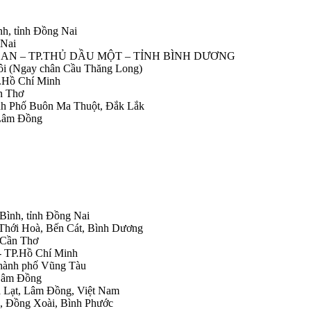
nh, tỉnh Đồng Nai
 Nai
IỆP AN – TP.THỦ DẦU MỘT – TỈNH BÌNH DƯƠNG
Nôi (Ngay chân Cầu Thăng Long)
.Hồ Chí Minh
n Thơ
ành Phố Buôn Ma Thuột, Đắk Lắk
 Lâm Đồng
 Bình, tỉnh Đồng Nai
 Thới Hoà, Bến Cát, Bình Dương
.Cần Thơ
- TP.Hồ Chí Minh
Thành phố Vũng Tàu
 Lâm Đồng
Đà Lạt, Lâm Đồng, Việt Nam
h, Đồng Xoài, Bình Phước