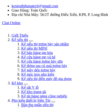
kesieuthihanatech@gmail.com
Giao Hàng: Toàn Quốc
Địa chỉ Nhà Máy: 56/2T đường Điểu Xiển, KP8, P. Long Bìn
Chat Online
Giới Thiệu
Kệ siêu thị
Kệ siêu thị trưng bày sản phẩm
Kệ siêu thị MINI
Kệ bán hàng tạp hóa
Kệ cửa hàng mẹ và bé
Kệ cửa hàng trưng bày sữa
Kệ đựng rau củ quả trưng bày
Kệ giày dép trưng bày
Kệ móc treo phụ kiện
Kệ siêu thị điện máy đồ gia dụng
Kệ kho
Kệ sắt V lỗ
Kệ kho trung tải
Kệ tải hàng nặng công nghiệp
Phụ kiện thiết bị Siêu Thị
Bàn thu ngân siêu thị