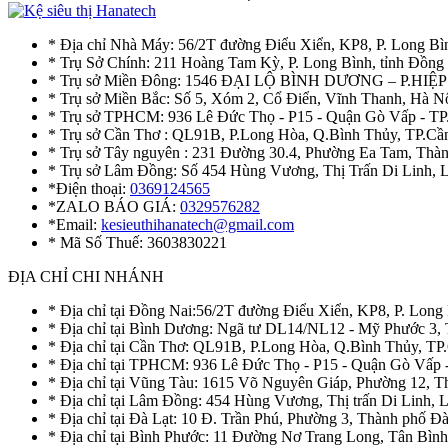
* Địa chỉ Nhà Máy: 56/2T đường Điểu Xiển, KP8, P. Long Bì
* Trụ Sở Chính: 211 Hoàng Tam Kỳ, P. Long Bình, tỉnh Đồng
* Trụ sở Miền Đông: 1546 ĐẠI LỘ BÌNH DƯƠNG – P.H
* Trụ sở Miền Bắc: Số 5, Xóm 2, Cổ Điển, Vĩnh Thanh, Hà 
* Trụ sở TPHCM: 936 Lê Đức Thọ - P15 - Quận Gò Vấp - TP
* Trụ sở Cần Thơ : QL91B, P.Long Hòa, Q.Bình Thủy, TP.Cầ
* Trụ sở Tây nguyên : 231 Đường 30.4, Phường Ea Tam, Th
* Trụ sở Lâm Đồng: Số 454 Hùng Vương, Thị Trấn Di Linh,
*Điện thoại:
0369124565
*ZALO BÁO GIÁ:
0329576282
*Email:
kesieuthihanatech@gmail.com
* Mã Số Thuế: 3603830221
ĐỊA CHỈ CHI NHÁNH
* Địa chỉ tại Đồng Nai:56/2T đường Điểu Xiển, KP8, P. Long
* Địa chỉ tại Bình Dương: Ngã tư DL14/NL12 - Mỹ Phước 3,
* Địa chỉ tại Cần Thơ: QL91B, P.Long Hòa, Q.Bình Thủy, TP
* Địa chỉ tại TPHCM: 936 Lê Đức Thọ - P15 - Quận Gò Vấp 
* Địa chỉ tại Vũng Tàu: 1615 Võ Nguyên Giáp, Phường 12, 
* Địa chỉ tại Lâm Đồng: 454 Hùng Vương, Thị trấn Di Linh,
* Địa chỉ tại Đà Lạt: 10 Đ. Trần Phú, Phường 3, Thành phố 
* Địa chỉ tại Bình Phước: 11 Đường Nơ Trang Long, Tân Bìn