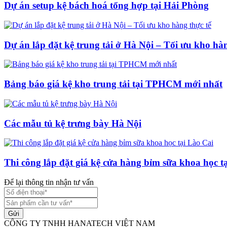
Dự án setup kệ bách hoá tổng hợp tại Hải Phòng
Dự án lắp đặt kệ trung tải ở Hà Nội – Tối ưu kho hàn
Bảng báo giá kệ kho trung tải tại TPHCM mới nhất
Các mẫu tủ kệ trưng bày Hà Nội
Thi công lắp đặt giá kệ cửa hàng bỉm sữa khoa học t
Để lại thông tin nhận tư vấn
Gửi
CÔNG TY TNHH HANATECH VIỆT NAM