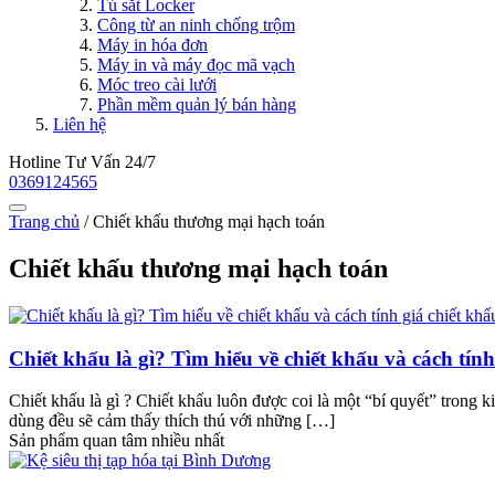
Tủ sắt Locker
Công từ an ninh chống trộm
Máy in hóa đơn
Máy in và máy đọc mã vạch
Móc treo cài lưới
Phần mềm quản lý bán hàng
Liên hệ
Hotline Tư Vấn 24/7
0369124565
Trang chủ
/
Chiết khấu thương mại hạch toán
Chiết khấu thương mại hạch toán
Chiết khấu là gì? Tìm hiểu về chiết khấu và cách tính
Chiết khấu là gì ? Chiết khấu luôn được coi là một “bí quyết” trong
dùng đều sẽ cảm thấy thích thú với những […]
Sản phẩm quan tâm nhiều nhất