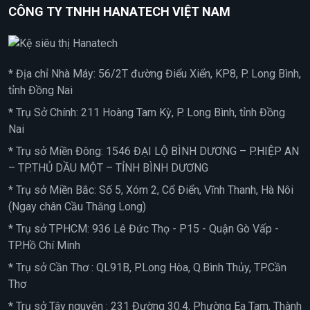
CÔNG TY TNHH HANATECH VIỆT NAM
* Địa chỉ Nhà Máy: 56/2T đường Điểu Xiển, KP8, P. Long Bình,
tỉnh Đồng Nai
* Trụ Sở Chính: 211 Hoàng Tam Kỳ, P. Long Bình, tỉnh Đồng
Nai
* Trụ sở Miền Đông: 1546 ĐẠI LỘ BÌNH DƯƠNG – P.HIỆP AN
– TP.THỦ DẦU MỘT – TỈNH BÌNH DƯƠNG
* Trụ sở Miền Bắc: Số 5, Xóm 2, Cổ Điển, Vĩnh Thanh, Hà Nôi
(Ngay chân Cầu Thăng Long)
* Trụ sở TPHCM: 936 Lê Đức Thọ - P15 - Quận Gò Vấp -
TP.Hồ Chí Minh
* Trụ sở Cần Thơ : QL91B, P.Long Hòa, Q.Bình Thủy, TP.Cần
Thơ
* Trụ sở Tây nguyên : 231 Đường 30.4, Phường Ea Tam, Thành