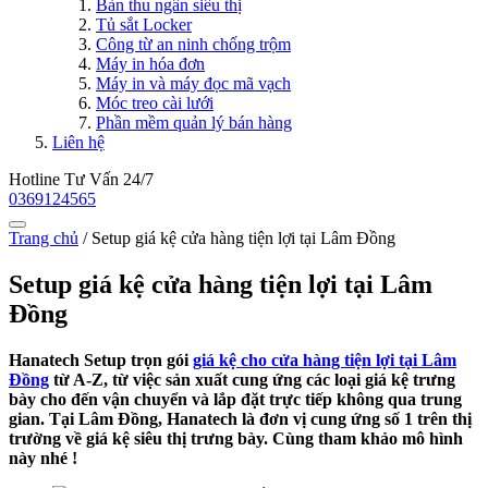
Bàn thu ngân siêu thị
Tủ sắt Locker
Công từ an ninh chống trộm
Máy in hóa đơn
Máy in và máy đọc mã vạch
Móc treo cài lưới
Phần mềm quản lý bán hàng
Liên hệ
Hotline Tư Vấn 24/7
0369124565
Trang chủ
/
Setup giá kệ cửa hàng tiện lợi tại Lâm Đồng
Setup giá kệ cửa hàng tiện lợi tại Lâm
Đồng
Hanatech Setup trọn gói
giá kệ cho cửa hàng tiện lợi tại Lâm
Đồng
từ A-Z, từ việc sản xuất cung ứng các loại giá kệ trưng
bày cho đến vận chuyển và lắp đặt trực tiếp không qua trung
gian. Tại Lâm Đồng, Hanatech là đơn vị cung ứng số 1 trên thị
trường về giá kệ siêu thị trưng bày. Cùng tham khảo mô hình
này nhé !