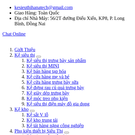
kesieuthihanatech@gmail.com
Giao Hàng: Toàn Quốc
Địa chỉ Nhà Máy: 56/2T đường Điểu Xiển, KP8, P. Long
Bình, Đồng Nai
Chat Online
Giới Thiệu
Kệ siêu thị
Kệ siêu thị trưng bày sản phẩm
Kệ siêu thị MINI
Kệ bán hàng tạp hóa
Kệ cửa hàng mẹ và bé
Kệ cửa hàng trưng bày sữa
Kệ đựng rau củ quả trưng bày
Kệ giày dép trưng bày
Kệ móc treo phụ kiện
Kệ siêu thị điện máy đồ gia dụng
Kệ kho
Kệ sắt V lỗ
Kệ kho trung tải
Kệ tải hàng nặng công nghiệp
Phụ kiện thiết bị Siêu Thị