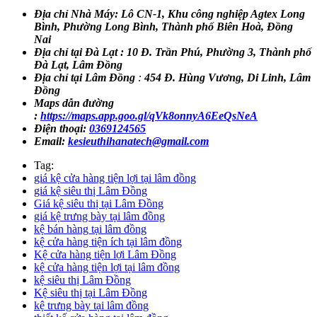
Địa chỉ Nhà Máy: Lô CN-1, Khu công nghiệp Agtex Long
Bình, Phường Long Bình, Thành phố Biên Hoà, Đồng
Nai
Địa chỉ tại Đà Lạt : 10 Đ. Trần Phú, Phường 3, Thành phố
Đà Lạt, Lâm Đồng
Địa chỉ tại Lâm Đồng
:
454 Đ. Hùng Vương, Di Linh, Lâm
Đồng
Maps dẫn đường
:
https://maps.app.goo.gl/qVk8onnyA6EeQsNeA
Điện thoại:
0369124565
Email:
kesieuthihanatech@gmail.com
Tag:
giá kệ cửa hàng tiện lợi tại lâm đồng
giá kệ siêu thị Lâm Đồng
Giá kệ siêu thị tại Lâm Đồng
giá kệ trưng bày tại lâm đồng
kệ bán hàng tại lâm đồng
kệ cửa hàng tiện ích tại lâm đồng
Kệ cửa hàng tiện lợi Lâm Đồng
kệ cửa hàng tiện lợi tại lâm đồng
kệ siêu thị Lâm Đồng
Kệ siêu thị tại Lâm Đồng
kệ trưng bày tại lâm đồng