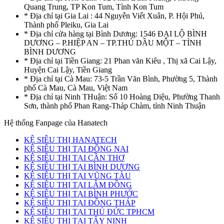
Quang Trung, TP Kon Tum, Tỉnh Kon Tum
* Địa chỉ tại Gia Lai : 44 Nguyễn Viết Xuân, P. Hội Phú,
Thành phố Pleiku, Gia Lai
* Địa chỉ cửa hàng tại Bình Dương: 1546 ĐẠI LỘ BÌNH
DƯƠNG – P.HIỆP AN – TP.THỦ DẦU MỘT – TỈNH
BÌNH DƯƠNG
* Địa chỉ tại Tiền Giang: 21 Phan văn Kiêu , Thị xã Cai Lậy,
Huyện Cai Lậy, Tiền Giang
* Địa chỉ tại Cà Mau: 73-5 Trần Văn Bình, Phường 5, Thành
phố Cà Mau, Cà Mau, Việt Nam
* Địa chỉ tại Ninh THuận: Số 10 Hoàng Diệu, Phường Thanh
Sơn, thành phố Phan Rang-Tháp Chàm, tỉnh Ninh Thuận
Hệ thống Fanpage của Hanatech
KỆ SIÊU THỊ HANATECH
KỆ SIÊU THỊ TẠI ĐỒNG NAI
KỆ SIÊU THỊ TẠI CẦN THƠ
KỆ SIÊU THỊ TẠI BÌNH DƯƠNG
KỆ SIÊU THỊ TẠI VŨNG TÀU
KỆ SIÊU THỊ TẠI LÂM ĐỒNG
KỆ SIÊU THỊ TẠI BÌNH PHƯỚC
KỆ SIÊU THỊ TẠI ĐỒNG THÁP
KỆ SIÊU THỊ TẠI THỦ ĐỨC TPHCM
KỆ SIÊU THỊ TẠI TÂY NINH