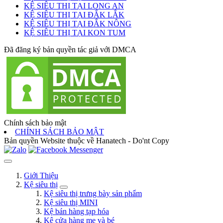
KỆ SIÊU THỊ TẠI LONG AN
KỆ SIÊU THỊ TẠI ĐẮK LẮK
KỆ SIÊU THỊ TẠI ĐẮK NÔNG
KỆ SIÊU THỊ TẠI KON TUM
Đã đăng ký bản quyền tác giả với DMCA
Chính sách bảo mật
CHÍNH SÁCH BẢO MẬT
Bản quyền Website thuộc về Hanatech - Do'nt Copy
Giới Thiệu
Kệ siêu thị
Kệ siêu thị trưng bày sản phẩm
Kệ siêu thị MINI
Kệ bán hàng tạp hóa
Kệ cửa hàng mẹ và bé