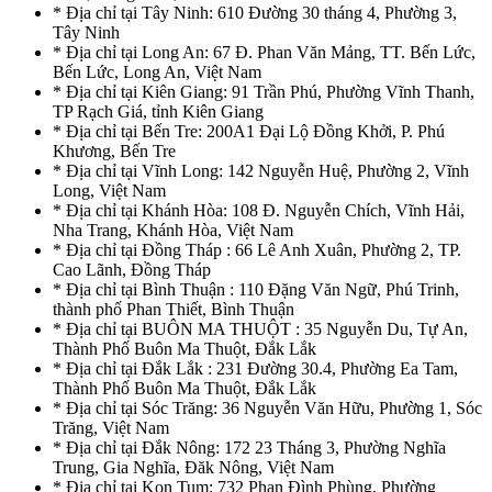
* Địa chỉ tại Tây Ninh: 610 Đường 30 tháng 4, Phường 3,
Tây Ninh
* Địa chỉ tại Long An: 67 Đ. Phan Văn Mảng, TT. Bến Lức,
Bến Lức, Long An, Việt Nam
* Địa chỉ tại Kiên Giang: 91 Trần Phú, Phường Vĩnh Thanh,
TP Rạch Giá, tỉnh Kiên Giang
* Địa chỉ tại Bến Tre: 200A1 Đại Lộ Đồng Khởi, P. Phú
Khương, Bến Tre
* Địa chỉ tại Vĩnh Long: 142 Nguyễn Huệ, Phường 2, Vĩnh
Long, Việt Nam
* Địa chỉ tại Khánh Hòa: 108 Đ. Nguyễn Chích, Vĩnh Hải,
Nha Trang, Khánh Hòa, Việt Nam
* Địa chỉ tại Đồng Tháp : 66 Lê Anh Xuân, Phường 2, TP.
Cao Lãnh, Đồng Tháp
* Địa chỉ tại Bình Thuận : 110 Đặng Văn Ngữ, Phú Trinh,
thành phố Phan Thiết, Bình Thuận
* Địa chỉ tại BUÔN MA THUỘT : 35 Nguyễn Du, Tự An,
Thành Phố Buôn Ma Thuột, Đắk Lắk
* Địa chỉ tại Đắk Lắk : 231 Đường 30.4, Phường Ea Tam,
Thành Phố Buôn Ma Thuột, Đắk Lắk
* Địa chỉ tại Sóc Trăng: 36 Nguyễn Văn Hữu, Phường 1, Sóc
Trăng, Việt Nam
* Địa chỉ tại Đắk Nông: 172 23 Tháng 3, Phường Nghĩa
Trung, Gia Nghĩa, Đăk Nông, Việt Nam
* Địa chỉ tại Kon Tum: 732 Phan Đình Phùng, Phường