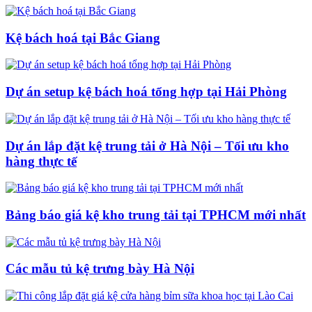
Kệ bách hoá tại Bắc Giang
Dự án setup kệ bách hoá tổng hợp tại Hải Phòng
Dự án lắp đặt kệ trung tải ở Hà Nội – Tối ưu kho
hàng thực tế
Bảng báo giá kệ kho trung tải tại TPHCM mới nhất
Các mẫu tủ kệ trưng bày Hà Nội