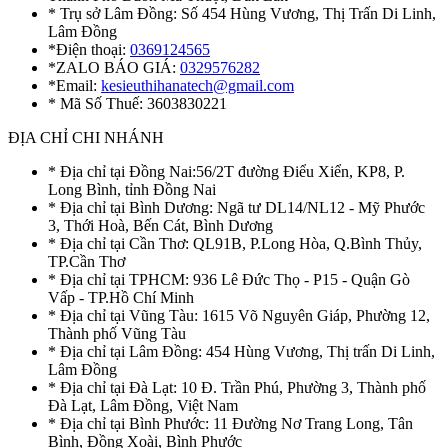
* Trụ sở Lâm Đồng: Số 454 Hùng Vương, Thị Trấn Di Linh,
Lâm Đồng
*Điện thoại:
0369124565
*ZALO BÁO GIÁ:
0329576282
*Email:
kesieuthihanatech@gmail.com
* Mã Số Thuế: 3603830221
ĐỊA CHỈ CHI NHÁNH
* Địa chỉ tại Đồng Nai:56/2T đường Điểu Xiển, KP8, P.
Long Bình, tỉnh Đồng Nai
* Địa chỉ tại Bình Dương: Ngã tư DL14/NL12 - Mỹ Phước
3, Thới Hoà, Bến Cát, Bình Dương
* Địa chỉ tại Cần Thơ: QL91B, P.Long Hòa, Q.Bình Thủy,
TP.Cần Thơ
* Địa chỉ tại TPHCM: 936 Lê Đức Thọ - P15 - Quận Gò
Vấp - TP.Hồ Chí Minh
* Địa chỉ tại Vũng Tàu: 1615 Võ Nguyên Giáp, Phường 12,
Thành phố Vũng Tàu
* Địa chỉ tại Lâm Đồng: 454 Hùng Vương, Thị trấn Di Linh,
Lâm Đồng
* Địa chỉ tại Đà Lạt: 10 Đ. Trần Phú, Phường 3, Thành phố
Đà Lạt, Lâm Đồng, Việt Nam
* Địa chỉ tại Bình Phước: 11 Đường Nơ Trang Long, Tân
Bình, Đồng Xoài, Bình Phước