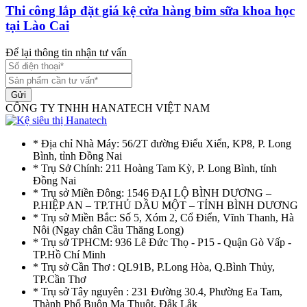
Thi công lắp đặt giá kệ cửa hàng bỉm sữa khoa học
tại Lào Cai
Để lại thông tin nhận tư vấn
Gửi
CÔNG TY TNHH HANATECH VIỆT NAM
* Địa chỉ Nhà Máy: 56/2T đường Điểu Xiển, KP8, P. Long
Bình, tỉnh Đồng Nai
* Trụ Sở Chính: 211 Hoàng Tam Kỳ, P. Long Bình, tỉnh
Đồng Nai
* Trụ sở Miền Đông: 1546 ĐẠI LỘ BÌNH DƯƠNG –
P.HIỆP AN – TP.THỦ DẦU MỘT – TỈNH BÌNH DƯƠNG
* Trụ sở Miền Bắc: Số 5, Xóm 2, Cổ Điển, Vĩnh Thanh, Hà
Nôi (Ngay chân Cầu Thăng Long)
* Trụ sở TPHCM: 936 Lê Đức Thọ - P15 - Quận Gò Vấp -
TP.Hồ Chí Minh
* Trụ sở Cần Thơ : QL91B, P.Long Hòa, Q.Bình Thủy,
TP.Cần Thơ
* Trụ sở Tây nguyên : 231 Đường 30.4, Phường Ea Tam,
Thành Phố Buôn Ma Thuột, Đắk Lắk