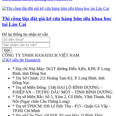
Thi công lắp đặt giá kệ cửa hàng bỉm sữa khoa học
tại Lào Cai
Để lại thông tin nhận tư vấn
Gửi
CÔNG TY TNHH HANATECH VIỆT NAM
* Địa chỉ Nhà Máy: 56/2T đường Điểu Xiển, KP8, P. Long
Bình, tỉnh Đồng Nai
* Trụ Sở Chính: 211 Hoàng Tam Kỳ, P. Long Bình, tỉnh
Đồng Nai
* Trụ sở Miền Đông: 1546 ĐẠI LỘ BÌNH DƯƠNG –
P.HIỆP AN – TP.THỦ DẦU MỘT – TỈNH BÌNH DƯƠNG
* Trụ sở Miền Bắc: Số 5, Xóm 2, Cổ Điển, Vĩnh Thanh, Hà
Nôi (Ngay chân Cầu Thăng Long)
* Trụ sở TPHCM: 936 Lê Đức Thọ - P15 - Quận Gò Vấp -
TP.Hồ Chí Minh
* Trụ sở Cần Thơ : QL91B, P.Long Hòa, Q.Bình Thủy,