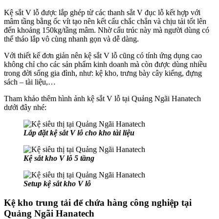
Kệ sắt V lỗ được lắp ghép từ các thanh sắt V đục lỗ kết hợp với
mâm tầng bằng ốc vít tạo nên kết cấu chắc chắn và chịu tải tốt lên
đến khoảng 150kg/tầng mâm. Nhờ cấu trúc này mà người dùng có
thể tháo lắp vô cùng nhanh gọn và dễ dàng.
Với thiết kế đơn giản nên kệ sắt V lỗ cũng có tính ứng dụng cao
không chỉ cho các sản phẩm kinh doanh mà còn được dùng nhiều
trong đời sống gia đình, như: kệ kho, trưng bày cây kiểng, đựng
sách – tài liệu,…
Tham khảo thêm hình ảnh kệ sắt V lỗ tại Quảng Ngãi Hanatech
dưới đây nhé:
Lắp đặt kệ sắt V lỗ cho kho tài liệu
Kệ sắt kho V lỗ 5 tầng
Setup kệ sắt kho V lỗ
Kệ kho trung tải để chứa hàng công nghiệp tại
Quảng Ngãi Hanatech