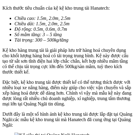
Kích thước tiêu chuẩn của kệ kệ kho trung tải Hanatech:
Chiều cao: 1.5m, 2.0m, 2.5m
Chiều dài: 1.5m, 2.0m, 2.5m
Độ rộng: 0.5m, 0.6m, 0.7m
Số mâm tầng: 3 – 5 tầng
Tải trọng: 300 – 500kg/tầng
Kệ kho hàng trung tải là giải pháp lưu trữ hàng hoá chuyên dụng
cho khối lượng hàng hoá có tải trọng trung bình. Kệ này được cấu
tạo từ sắt sơn tĩnh điện hai lớp chắc chắn, kết hợp nhiều mâm tầng
có thể chịu tải trọng cực lớn đến 500kg/sàn mâm, tuỳ theo kích
thước thiết kế.
Đặc biệt, kệ kho trung tải được thiết kế có thể tương thích được với
nhiều loại xe nâng hàng, điểm này giúp cho việc vận chuyển và sắp
xếp hàng hoá được dễ dàng hơn. Chính vì vậy mà mẫu kệ này đang
được lòng rất nhiều chủ doanh nghiệp, xí nghiệp, trung tâm thương
mại lớn tại Quảng Ngãi tin dùng.
Dưới đây là một số hình ảnh kệ kho trung tải được lắp đặt tại Quảng
Ngãi:các mẫu kệ kho trung tải mà Hanatech đã cung ứng tại Quảng
Ngãi: