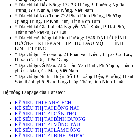
* Địa chỉ tại Đắk Nông: 172 23 Tháng 3, Phường Nghĩa
Trung, Gia Nghĩa, Đăk Nông, Việt Nam
* Địa chỉ tại Kon Tum: 732 Phan Đình Phùng, Phường
Quang Trung, TP Kon Tum, Tỉnh Kon Tum
* Địa chỉ tại Gia Lai : 44 Nguyễn Viết Xuân, P. Hội Phú,
Thành phố Pleiku, Gia Lai
* Địa chỉ cửa hàng tại Bình Dương: 1546 ĐẠI LỘ BÌNH
DƯƠNG – P.HIỆP AN – TP.THỦ DẦU MỘT – TỈNH
BÌNH DƯƠNG
* Địa chỉ tại Tiền Giang: 21 Phan văn Kiêu , Thị xã Cai Lậy,
Huyện Cai Lậy, Tiền Giang
* Địa chỉ tại Cà Mau: 73-5 Trần Văn Bình, Phường 5, Thành
phố Cà Mau, Cà Mau, Việt Nam
* Địa chỉ tại Ninh THuận: Số 10 Hoàng Diệu, Phường Thanh
Sơn, thành phố Phan Rang-Tháp Chàm, tỉnh Ninh Thuận
Hệ thống Fanpage của Hanatech
KỆ SIÊU THỊ HANATECH
KỆ SIÊU THỊ TẠI ĐỒNG NAI
KỆ SIÊU THỊ TẠI CẦN THƠ
KỆ SIÊU THỊ TẠI BÌNH DƯƠNG
KỆ SIÊU THỊ TẠI VŨNG TÀU
KỆ SIÊU THỊ TẠI LÂM ĐỒNG
KỆ SIÊU THỊ TẠI BÌNH PHƯỚC