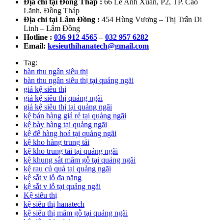
Địa chỉ tại Đồng Tháp :
66 Lê Anh Xuân, P2, TP. Cao
Lãnh, Đồng Tháp
Địa chỉ tại Lâm Đồng :
454 Hùng Vương – Thị Trấn Di
Linh – Lâm Đồng
Hotline :
036 912 4565
–
032 957 6282
Email:
kesieuthihanatech@gmail.com
Tag:
bàn thu ngân siêu thị
bàn thu ngân siêu thị tại quảng ngãi
giá kệ siêu thị
giá kệ siêu thị quảng ngãi
giá kệ siêu thị tại quảng ngãi
kệ bán hàng giá rẻ tại quảng ngãi
kệ bày hàng tại quảng ngãi
kệ để hàng hoá tại quảng ngãi
kệ kho hàng trung tải
kệ kho trung tải tại quảng ngãi
kệ khung sắt mâm gỗ tại quảng ngãi
kệ rau củ quả tại quảng ngãi
kệ sắt v lỗ đa năng
kệ sắt v lỗ tại quảng ngãi
Kệ siêu thị
kệ siêu thị hanatech
kệ siêu thị mâm gỗ tại quảng ngãi