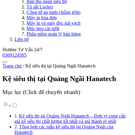
Bàn thu ngân siêu thị
Tủ sắt Locker
Công từ an ninh chống trộm
Máy in hóa đơn
Máy in và máy đọc mã vạch
Móc treo cài lưới
Phần mềm quản lý bán hàng
Liên hệ
Hotline Tư Vấn 24/7
0369124565
Trang chủ
/
Kệ siêu thị tại Quảng Ngãi Hanatech
Kệ siêu thị tại Quảng Ngãi Hanatech
Mục lục (Click để chuyển nhanh)
Kệ siêu thị tại Quảng Ngãi Hanatech – Đơn vị cung cấp
giá kệ siêu thị chất lượng tốt nhất và giá thành rẻ nhất
Tổng hợp các mẫu kệ siêu thị tại Quảng Ngãi của
Hanatech