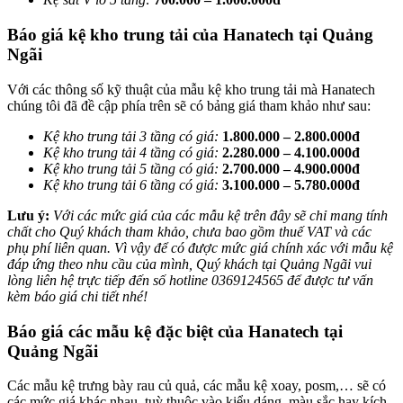
Báo giá kệ kho trung tải của Hanatech tại Quảng
Ngãi
Với các thông số kỹ thuật của mẫu kệ kho trung tải mà Hanatech
chúng tôi đã đề cập phía trên sẽ có bảng giá tham khảo như sau:
Kệ kho trung tải 3 tầng có giá:
1.800.000 – 2.800.000đ
Kệ kho trung tải 4 tầng có giá:
2.280.000 – 4.100.000đ
Kệ kho trung tải 5 tầng có giá:
2.700.000 – 4.900.000đ
Kệ kho trung tải 6 tầng có giá:
3.100.000 – 5.780.000đ
Lưu ý:
Với các mức giá của các mẫu kệ trên đây sẽ chỉ mang tính
chất cho Quý khách tham khảo, chưa bao gồm thuế VAT và các
phụ phí liên quan. Vì vậy để có được mức giá chính xác với mẫu kệ
đáp ứng theo nhu cầu của mình, Quý khách tại Quảng Ngãi vui
lòng liên hệ trực tiếp đến số hotline 0369124565 để được tư vấn
kèm báo giá chi tiết nhé!
Báo giá các mẫu kệ đặc biệt của Hanatech tại
Quảng Ngãi
Các mẫu kệ trưng bày rau củ quả, các mẫu kệ xoay, posm,… sẽ có
các mức giá khác nhau, tuỳ thuộc vào kiểu dáng, màu sắc hay kích