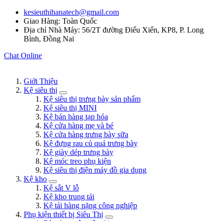
kesieuthihanatech@gmail.com
Giao Hàng: Toàn Quốc
Địa chỉ Nhà Máy: 56/2T đường Điểu Xiển, KP8, P. Long
Bình, Đồng Nai
Chat Online
Giới Thiệu
Kệ siêu thị
Kệ siêu thị trưng bày sản phẩm
Kệ siêu thị MINI
Kệ bán hàng tạp hóa
Kệ cửa hàng mẹ và bé
Kệ cửa hàng trưng bày sữa
Kệ đựng rau củ quả trưng bày
Kệ giày dép trưng bày
Kệ móc treo phụ kiện
Kệ siêu thị điện máy đồ gia dụng
Kệ kho
Kệ sắt V lỗ
Kệ kho trung tải
Kệ tải hàng nặng công nghiệp
Phụ kiện thiết bị Siêu Thị