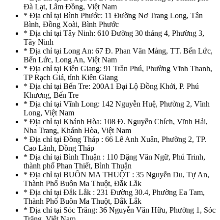
Đà Lạt, Lâm Đồng, Việt Nam
* Địa chỉ tại Bình Phước: 11 Đường Nơ Trang Long, Tân
Bình, Đồng Xoài, Bình Phước
* Địa chỉ tại Tây Ninh: 610 Đường 30 tháng 4, Phường 3,
Tây Ninh
* Địa chỉ tại Long An: 67 Đ. Phan Văn Mảng, TT. Bến Lức,
Bến Lức, Long An, Việt Nam
* Địa chỉ tại Kiên Giang: 91 Trần Phú, Phường Vĩnh Thanh,
TP Rạch Giá, tỉnh Kiên Giang
* Địa chỉ tại Bến Tre: 200A1 Đại Lộ Đồng Khởi, P. Phú
Khương, Bến Tre
* Địa chỉ tại Vĩnh Long: 142 Nguyễn Huệ, Phường 2, Vĩnh
Long, Việt Nam
* Địa chỉ tại Khánh Hòa: 108 Đ. Nguyễn Chích, Vĩnh Hải,
Nha Trang, Khánh Hòa, Việt Nam
* Địa chỉ tại Đồng Tháp : 66 Lê Anh Xuân, Phường 2, TP.
Cao Lãnh, Đồng Tháp
* Địa chỉ tại Bình Thuận : 110 Đặng Văn Ngữ, Phú Trinh,
thành phố Phan Thiết, Bình Thuận
* Địa chỉ tại BUÔN MA THUỘT : 35 Nguyễn Du, Tự An,
Thành Phố Buôn Ma Thuột, Đắk Lắk
* Địa chỉ tại Đắk Lắk : 231 Đường 30.4, Phường Ea Tam,
Thành Phố Buôn Ma Thuột, Đắk Lắk
* Địa chỉ tại Sóc Trăng: 36 Nguyễn Văn Hữu, Phường 1, Sóc
Trăng, Việt Nam