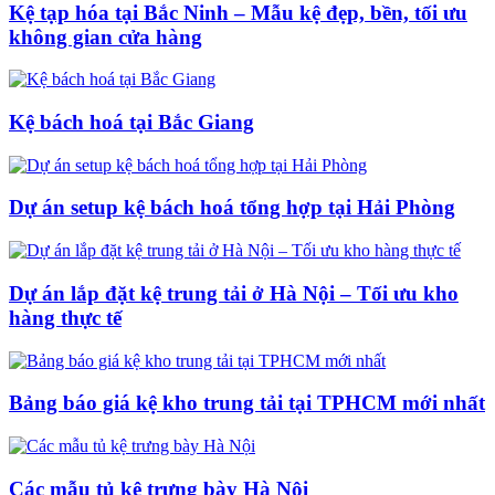
Kệ tạp hóa tại Bắc Ninh – Mẫu kệ đẹp, bền, tối ưu
không gian cửa hàng
Kệ bách hoá tại Bắc Giang
Dự án setup kệ bách hoá tổng hợp tại Hải Phòng
Dự án lắp đặt kệ trung tải ở Hà Nội – Tối ưu kho
hàng thực tế
Bảng báo giá kệ kho trung tải tại TPHCM mới nhất
Các mẫu tủ kệ trưng bày Hà Nội