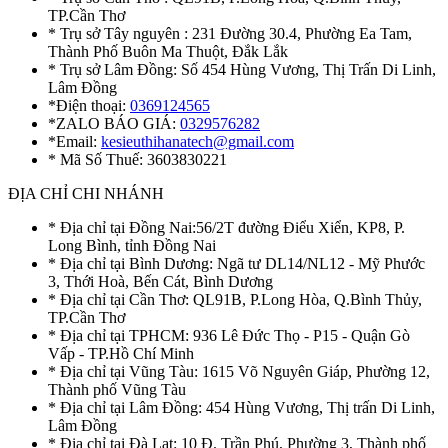
TP.Cần Thơ
* Trụ sở Tây nguyên : 231 Đường 30.4, Phường Ea Tam,
Thành Phố Buôn Ma Thuột, Đắk Lắk
* Trụ sở Lâm Đồng: Số 454 Hùng Vương, Thị Trấn Di Linh,
Lâm Đồng
*Điện thoại:
0369124565
*ZALO BÁO GIÁ:
0329576282
*Email:
kesieuthihanatech@gmail.com
* Mã Số Thuế: 3603830221
ĐỊA CHỈ CHI NHÁNH
* Địa chỉ tại Đồng Nai:56/2T đường Điểu Xiển, KP8, P.
Long Bình, tỉnh Đồng Nai
* Địa chỉ tại Bình Dương: Ngã tư DL14/NL12 - Mỹ Phước
3, Thới Hoà, Bến Cát, Bình Dương
* Địa chỉ tại Cần Thơ: QL91B, P.Long Hòa, Q.Bình Thủy,
TP.Cần Thơ
* Địa chỉ tại TPHCM: 936 Lê Đức Thọ - P15 - Quận Gò
Vấp - TP.Hồ Chí Minh
* Địa chỉ tại Vũng Tàu: 1615 Võ Nguyên Giáp, Phường 12,
Thành phố Vũng Tàu
* Địa chỉ tại Lâm Đồng: 454 Hùng Vương, Thị trấn Di Linh,
Lâm Đồng
* Địa chỉ tại Đà Lạt: 10 Đ. Trần Phú, Phường 3, Thành phố