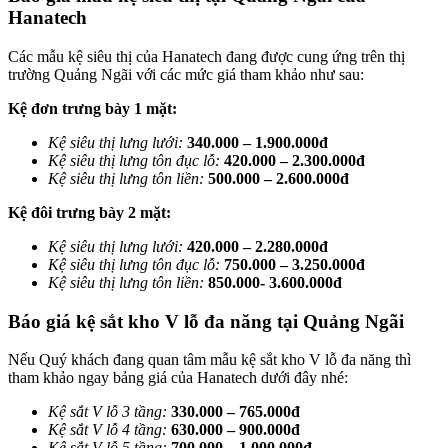
Hanatech
Các mẫu kệ siêu thị của Hanatech đang được cung ứng trên thị
trường Quảng Ngãi với các mức giá tham khảo như sau:
Kệ đơn trưng bày 1 mặt:
Kệ siêu thị lưng lưới:
340.000 – 1.900.000đ
Kệ siêu thị lưng tôn đục lỗ:
420.000 – 2.300.000đ
Kệ siêu thị lưng tôn liền:
500.000 – 2.600.000đ
Kệ đôi trưng bày 2 mặt:
Kệ siêu thị lưng lưới:
420.000 – 2.280.000đ
Kệ siêu thị lưng tôn đục lỗ:
750.000 – 3.250.000đ
Kệ siêu thị lưng tôn liền:
850.000- 3.600.000đ
Báo giá kệ sắt kho V lỗ đa năng tại Quảng Ngãi
Nếu Quý khách đang quan tâm mẫu kệ sắt kho V lỗ đa năng thì
tham khảo ngay bảng giá của Hanatech dưới đây nhé:
Kệ sắt V lỗ 3 tầng:
330.000 – 765.000đ
Kệ sắt V lỗ 4 tầng:
630.000 – 900.000đ
Kệ sắt V lỗ 5 tầng:
700.000 – 1.000.000đ