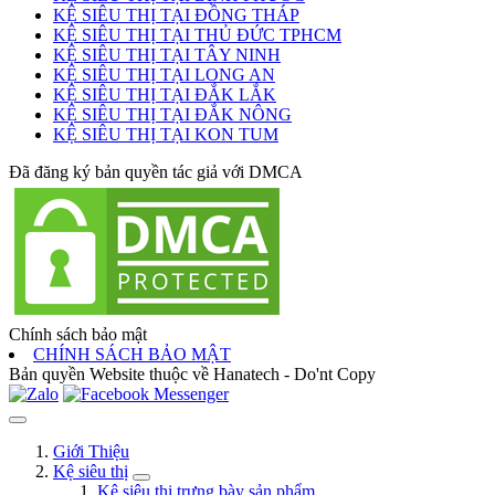
KỆ SIÊU THỊ TẠI ĐỒNG THÁP
KỆ SIÊU THỊ TẠI THỦ ĐỨC TPHCM
KỆ SIÊU THỊ TẠI TÂY NINH
KỆ SIÊU THỊ TẠI LONG AN
KỆ SIÊU THỊ TẠI ĐẮK LẮK
KỆ SIÊU THỊ TẠI ĐẮK NÔNG
KỆ SIÊU THỊ TẠI KON TUM
Đã đăng ký bản quyền tác giả với DMCA
Chính sách bảo mật
CHÍNH SÁCH BẢO MẬT
Bản quyền Website thuộc về Hanatech - Do'nt Copy
Giới Thiệu
Kệ siêu thị
Kệ siêu thị trưng bày sản phẩm