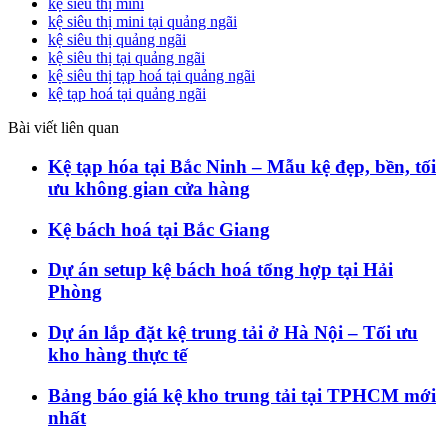
kệ siêu thị mini
kệ siêu thị mini tại quảng ngãi
kệ siêu thị quảng ngãi
kệ siêu thị tại quảng ngãi
kệ siêu thị tạp hoá tại quảng ngãi
kệ tạp hoá tại quảng ngãi
Bài viết liên quan
Kệ tạp hóa tại Bắc Ninh – Mẫu kệ đẹp, bền, tối
ưu không gian cửa hàng
Kệ bách hoá tại Bắc Giang
Dự án setup kệ bách hoá tổng hợp tại Hải
Phòng
Dự án lắp đặt kệ trung tải ở Hà Nội – Tối ưu
kho hàng thực tế
Bảng báo giá kệ kho trung tải tại TPHCM mới
nhất