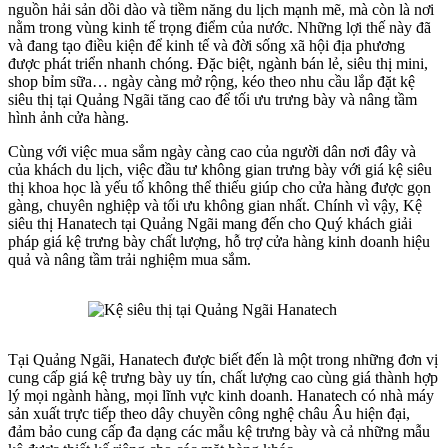
nguồn hải sản dồi dào và tiềm năng du lịch mạnh mẽ, mà còn là nơi
nằm trong vùng kinh tế trọng điểm của nước. Những lợi thế này đã
và đang tạo điều kiện để kinh tế và đời sống xã hội địa phương
được phát triển nhanh chóng. Đặc biệt, ngành bán lẻ, siêu thị mini,
shop bỉm sữa… ngày càng mở rộng, kéo theo nhu cầu lắp đặt kệ
siêu thị tại Quảng Ngãi tăng cao để tối ưu trưng bày và nâng tầm
hình ảnh cửa hàng.
Cùng với việc mua sắm ngày càng cao của người dân nơi đây và
của khách du lịch, việc đầu tư không gian trưng bày với giá kệ siêu
thị khoa học là yếu tố không thể thiếu giúp cho cửa hàng được gọn
gàng, chuyên nghiệp và tối ưu không gian nhất. Chính vì vậy, Kệ
siêu thị Hanatech tại Quảng Ngãi mang đến cho Quý khách giải
pháp giá kệ trưng bày chất lượng, hỗ trợ cửa hàng kinh doanh hiệu
quả và nâng tầm trải nghiệm mua sắm.
Tại Quảng Ngãi, Hanatech được biết đến là một trong những đơn vị
cung cấp giá kệ trưng bày uy tín, chất lượng cao cùng giá thành hợp
lý mọi ngành hàng, mọi lĩnh vực kinh doanh. Hanatech có nhà máy
sản xuất trực tiếp theo dây chuyền công nghệ châu Âu hiện đại,
đảm bảo cung cấp đa dạng các mẫu kệ trưng bày và cả những mẫu