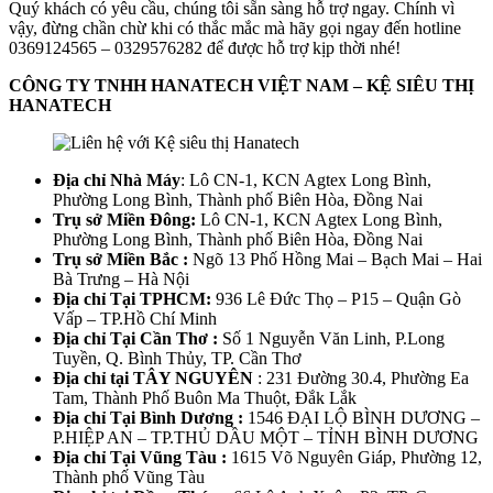
Quý khách có yêu cầu, chúng tôi sẵn sàng hỗ trợ ngay. Chính vì
vậy, đừng chần chừ khi có thắc mắc mà hãy gọi ngay đến hotline
0369124565 – 0329576282 để được hỗ trợ kịp thời nhé!
CÔNG TY TNHH HANATECH VIỆT NAM – KỆ SIÊU THỊ
HANATECH
Địa chỉ Nhà Máy
: Lô CN-1, KCN Agtex Long Bình,
Phường Long Bình, Thành phố Biên Hòa, Đồng Nai
Trụ sở Miền Đông:
Lô CN-1, KCN Agtex Long Bình,
Phường Long Bình, Thành phố Biên Hòa, Đồng Nai
Trụ sở Miền Bắc :
Ngõ 13 Phố Hồng Mai – Bạch Mai – Hai
Bà Trưng – Hà Nội
Địa chỉ Tại TPHCM:
936 Lê Đức Thọ – P15 – Quận Gò
Vấp – TP.Hồ Chí Minh
Địa chỉ Tại Cần Thơ :
Số 1 Nguyễn Văn Linh, P.Long
Tuyền, Q. Bình Thủy, TP. Cần Thơ
Địa chỉ tại TÂY NGUYÊN
: 231 Đường 30.4, Phường Ea
Tam, Thành Phố Buôn Ma Thuột, Đắk Lắk
Địa chỉ Tại Bình Dương :
1546 ĐẠI LỘ BÌNH DƯƠNG –
P.HIỆP AN – TP.THỦ DẦU MỘT – TỈNH BÌNH DƯƠNG
Địa chỉ Tại Vũng Tàu :
1615 Võ Nguyên Giáp, Phường 12,
Thành phố Vũng Tàu