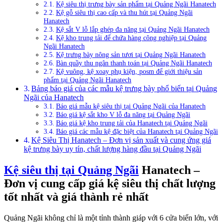
Kệ siêu thị trưng bày sản phẩm tại Quảng Ngãi Hanatech
Kệ gỗ siêu thị cao cấp và thu hút tại Quảng Ngãi
Hanatech
Kệ sắt V lỗ lắp ghép đa năng tại Quảng Ngãi Hanatech
Kệ kho trung tải để chứa hàng công nghiệp tại Quảng
Ngãi Hanatech
Kệ trưng bày nông sản tươi tại Quảng Ngãi Hanatech
Bàn quầy thu ngân thanh toán tại Quảng Ngãi Hanatech
Kệ vuông, kệ xoay phụ kiện, posm để giới thiệu sản
phẩm tại Quảng Ngãi Hanatech
Bảng báo giá của các mẫu kệ trưng bày phổ biến tại Quảng
Ngãi của Hanatech
Báo giá mẫu kệ siêu thị tại Quảng Ngãi của Hanatech
Báo giá kệ sắt kho V lỗ đa năng tại Quảng Ngãi
Báo giá kệ kho trung tải của Hanatech tại Quảng Ngãi
Báo giá các mẫu kệ đặc biệt của Hanatech tại Quảng Ngãi
Kệ Siêu Thị Hanatech – Đơn vị sản xuất và cung ứng giá
kệ trưng bày uy tín, chất lượng hàng đầu tại Quảng Ngãi
Kệ siêu thị tại Quảng Ngãi
Hanatech –
Đơn vị cung cấp giá kệ siêu thị chất lượng
tốt nhất và giá thành rẻ nhất
Quảng Ngãi không chỉ là một tỉnh thành giáp với 6 cửa biển lớn, với