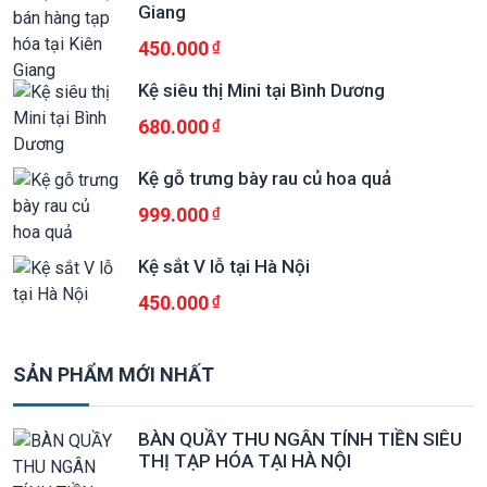
Giang
450.000
Kệ siêu thị Mini tại Bình Dương
680.000
Kệ gỗ trưng bày rau củ hoa quả
999.000
Kệ sắt V lỗ tại Hà Nội
450.000
SẢN PHẨM MỚI NHẤT
BÀN QUẦY THU NGÂN TÍNH TIỀN SIÊU
THỊ TẠP HÓA TẠI HÀ NỘI