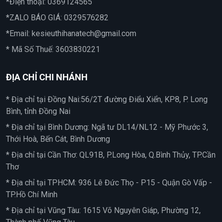
*Điện thoại:
0369124565
*ZALO BÁO GIÁ:
0329576282
*Email:
kesieuthihanatech@gmail.com
* Mã Số Thuế: 3603830221
ĐỊA CHỈ CHI NHÁNH
* Địa chỉ tại Đồng Nai:56/2T đường Điểu Xiển, KP8, P. Long
Bình, tỉnh Đồng Nai
* Địa chỉ tại Bình Dương: Ngã tư DL14/NL12 - Mỹ Phước 3,
Thới Hoà, Bến Cát, Bình Dương
* Địa chỉ tại Cần Thơ: QL91B, P.Long Hòa, Q.Bình Thủy, TP.Cần
Thơ
* Địa chỉ tại TPHCM: 936 Lê Đức Thọ - P15 - Quận Gò Vấp -
TP.Hồ Chí Minh
* Địa chỉ tại Vũng Tàu: 1615 Võ Nguyên Giáp, Phường 12,