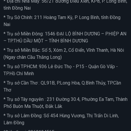
* Địa chỉ Nhà Máy: 56/2T đường Điểu Xiển, KP8, P. Long Bình,
tỉnh Đồng Nai
* Trụ Sở Chính: 211 Hoàng Tam Kỳ, P. Long Bình, tỉnh Đồng
Nai
* Trụ sở Miền Đông: 1546 ĐẠI LỘ BÌNH DƯƠNG – P.HIỆP AN
– TP.THỦ DẦU MỘT – TỈNH BÌNH DƯƠNG
* Trụ sở Miền Bắc: Số 5, Xóm 2, Cổ Điển, Vĩnh Thanh, Hà Nôi
(Ngay chân Cầu Thăng Long)
* Trụ sở TPHCM: 936 Lê Đức Thọ - P15 - Quận Gò Vấp -
TP.Hồ Chí Minh
* Trụ sở Cần Thơ : QL91B, P.Long Hòa, Q.Bình Thủy, TP.Cần
Thơ
* Trụ sở Tây nguyên : 231 Đường 30.4, Phường Ea Tam, Thành
Phố Buôn Ma Thuột, Đắk Lắk
* Trụ sở Lâm Đồng: Số 454 Hùng Vương, Thị Trấn Di Linh,
Lâm Đồng