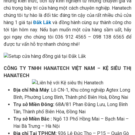
những kiến thức, tích lũy kinh nghiệm từ những chuyên gia và
chú trọng bày trí cửa hàng một cách chuyên nghiệp. Hanatech
chúng tôi tự hào là đối tác đáng tin cậy của rất nhiều chủ cửa
hàng 1 giá tại
Đắk Lắk
và đồng hành cùng sự thành công cho
tới tận hôm nay. Nếu bạn muốn một cửa hàng sầm uất, hãy
gọi ngay cho chúng tôi 036 912 4565 – 098 138 6565 để
được tư vấn hỗ trợ nhanh chóng nhé!
CÔNG TY TNHH HANATECH VIỆT NAM – KỆ SIÊU THỊ
HANATECH
Địa chỉ Nhà Máy
: Lô CN-1, Khu công nghiệp Agtex Long
Bình, Phường Long Bình, Thành phố Biên Hoà, Đồng Nai
Trụ sở Miền Đông:
68A/81 Phan Đăng Lưu, Long Bình
Tân, Thành phố Biên Hòa, Đồng Nai
Trụ sở Miền Bắc :
Ngõ 13 Phố Hồng Mai – Bạch Mai –
Hai Bà Trưng – Hà Nội
Địa chỉ Tại TPHCM:
936 Lê Đức Thọ – P15 – Quận Gò