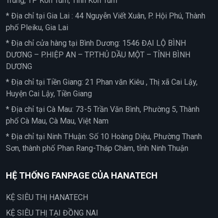
Trung, TP Kon Tum, Tỉnh Kon Tum
* Địa chỉ tại Gia Lai : 44 Nguyễn Viết Xuân, P. Hội Phú, Thành
phố Pleiku, Gia Lai
* Địa chỉ cửa hàng tại Bình Dương: 1546 ĐẠI LỘ BÌNH
DƯƠNG – P.HIỆP AN – TP.THỦ DẦU MỘT – TỈNH BÌNH
DƯƠNG
* Địa chỉ tại Tiền Giang: 21 Phan văn Kiêu , Thị xã Cai Lậy,
Huyện Cai Lậy, Tiền Giang
* Địa chỉ tại Cà Mau: 73-5 Trần Văn Bình, Phường 5, Thành
phố Cà Mau, Cà Mau, Việt Nam
* Địa chỉ tại Ninh THuận: Số 10 Hoàng Diệu, Phường Thanh
Sơn, thành phố Phan Rang-Tháp Chàm, tỉnh Ninh Thuận
HỆ THỐNG FANPAGE CỦA HANATECH
KỆ SIÊU THỊ HANATECH
KỆ SIÊU THỊ TẠI ĐỒNG NAI