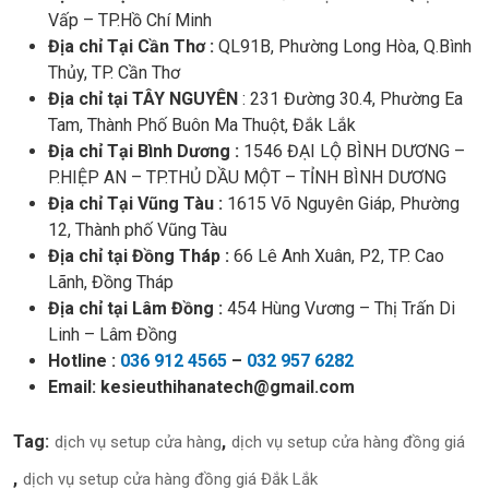
Vấp – TP.Hồ Chí Minh
Địa chỉ Tại Cần Thơ :
QL91B, Phường Long Hòa, Q.Bình
Thủy, TP. Cần Thơ
Địa chỉ tại TÂY NGUYÊN
: 231 Đường 30.4, Phường Ea
Tam, Thành Phố Buôn Ma Thuột, Đắk Lắk
Địa chỉ Tại Bình Dương :
1546 ĐẠI LỘ BÌNH DƯƠNG –
P.HIỆP AN – TP.THỦ DẦU MỘT – TỈNH BÌNH DƯƠNG
Địa chỉ Tại Vũng Tàu :
1615 Võ Nguyên Giáp, Phường
12, Thành phố Vũng Tàu
Địa chỉ tại Đồng Tháp :
66 Lê Anh Xuân, P2, TP. Cao
Lãnh, Đồng Tháp
Địa chỉ tại Lâm Đồng :
454 Hùng Vương – Thị Trấn Di
Linh – Lâm Đồng
Hotline :
036 912 4565
–
032 957 6282
Email:
kesieuthihanatech@gmail.com
Tag:
dịch vụ setup cửa hàng
dịch vụ setup cửa hàng đồng giá
dịch vụ setup cửa hàng đồng giá Đắk Lắk