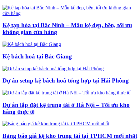
Kệ tạp hóa tại Bắc Ninh – Mẫu kệ đẹp, bền, tối ưu
không gian cửa hàng
Kệ bách hoá tại Bắc Giang
Dự án setup kệ bách hoá tổng hợp tại Hải Phòng
Dự án lắp đặt kệ trung tải ở Hà Nội – Tối ưu kho
hàng thực tế
Bảng báo giá kệ kho trung tải tại TPHCM mới nhất