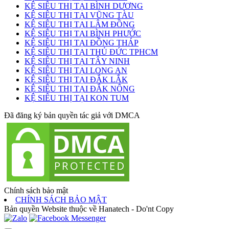
KỆ SIÊU THỊ TẠI BÌNH DƯƠNG
KỆ SIÊU THỊ TẠI VŨNG TÀU
KỆ SIÊU THỊ TẠI LÂM ĐỒNG
KỆ SIÊU THỊ TẠI BÌNH PHƯỚC
KỆ SIÊU THỊ TẠI ĐỒNG THÁP
KỆ SIÊU THỊ TẠI THỦ ĐỨC TPHCM
KỆ SIÊU THỊ TẠI TÂY NINH
KỆ SIÊU THỊ TẠI LONG AN
KỆ SIÊU THỊ TẠI ĐẮK LẮK
KỆ SIÊU THỊ TẠI ĐẮK NÔNG
KỆ SIÊU THỊ TẠI KON TUM
Đã đăng ký bản quyền tác giả với DMCA
Chính sách bảo mật
CHÍNH SÁCH BẢO MẬT
Bản quyền Website thuộc về Hanatech - Do'nt Copy