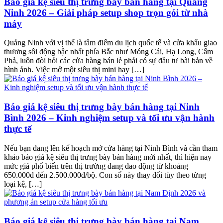
Báo giá kệ siêu thị trưng bày bán hàng tại Quảng
Ninh 2026 – Giải pháp setup shop trọn gói từ nhà
máy
Quảng Ninh với vị thế là tâm điểm du lịch quốc tế và cửa khẩu giao
thương sôi động bậc nhất phía Bắc như Móng Cái, Hạ Long, Cẩm
Phả, luôn đòi hỏi các cửa hàng bán lẻ phải có sự đầu tư bài bản về
hình ảnh. Việc mở một siêu thị mini hay […]
Báo giá kệ siêu thị trưng bày bán hàng tại Ninh
Bình 2026 – Kinh nghiệm setup và tối ưu vận hành
thực tế
Nếu bạn đang lên kế hoạch mở cửa hàng tại Ninh Bình và cần tham
khảo báo giá kệ siêu thị trưng bày bán hàng mới nhất, thì hiện nay
mức giá phổ biến trên thị trường đang dao động từ khoảng
650.000đ đến 2.500.000đ/bộ. Con số này thay đổi tùy theo từng
loại kệ, […]
Báo giá kệ siêu thị trưng bày bán hàng tại Nam