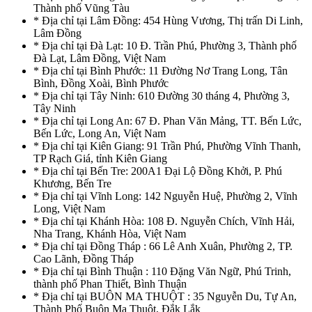
Thành phố Vũng Tàu
* Địa chỉ tại Lâm Đồng: 454 Hùng Vương, Thị trấn Di Linh,
Lâm Đồng
* Địa chỉ tại Đà Lạt: 10 Đ. Trần Phú, Phường 3, Thành phố
Đà Lạt, Lâm Đồng, Việt Nam
* Địa chỉ tại Bình Phước: 11 Đường Nơ Trang Long, Tân
Bình, Đồng Xoài, Bình Phước
* Địa chỉ tại Tây Ninh: 610 Đường 30 tháng 4, Phường 3,
Tây Ninh
* Địa chỉ tại Long An: 67 Đ. Phan Văn Mảng, TT. Bến Lức,
Bến Lức, Long An, Việt Nam
* Địa chỉ tại Kiên Giang: 91 Trần Phú, Phường Vĩnh Thanh,
TP Rạch Giá, tỉnh Kiên Giang
* Địa chỉ tại Bến Tre: 200A1 Đại Lộ Đồng Khởi, P. Phú
Khương, Bến Tre
* Địa chỉ tại Vĩnh Long: 142 Nguyễn Huệ, Phường 2, Vĩnh
Long, Việt Nam
* Địa chỉ tại Khánh Hòa: 108 Đ. Nguyễn Chích, Vĩnh Hải,
Nha Trang, Khánh Hòa, Việt Nam
* Địa chỉ tại Đồng Tháp : 66 Lê Anh Xuân, Phường 2, TP.
Cao Lãnh, Đồng Tháp
* Địa chỉ tại Bình Thuận : 110 Đặng Văn Ngữ, Phú Trinh,
thành phố Phan Thiết, Bình Thuận
* Địa chỉ tại BUÔN MA THUỘT : 35 Nguyễn Du, Tự An,
Thành Phố Buôn Ma Thuột, Đắk Lắk