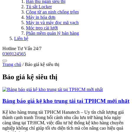
Bàn thu ngân siêu thị
Tủ sắt Locker
Công từ an ninh chống trộm
Máy in hóa đơn
Máy in và máy đọc mã vạch
Móc treo cài lưới
Phần mềm quản lý bán hàng
Liên hệ
Hotline Tư Vấn 24/7
0369124565
Trang chủ
/
Báo giá kệ siêu thị
Báo giá kệ siêu thị
Bảng báo giá kệ kho trung tải tại TPHCM mới nhất
Kệ kho hàng trung tải TPHCM Hanatech – Uy tín chất lượng giá
thành cạnh tranh Trong bối cảnh nhu cầu lưu trữ hàng hóa ngày
càng tăng tại TP.HCM, việc đầu tư hệ thống kệ kho hàng chuyên
nghiệp không chỉ giúp tối ưu diện tích mà còn nâng cao hiệu quả