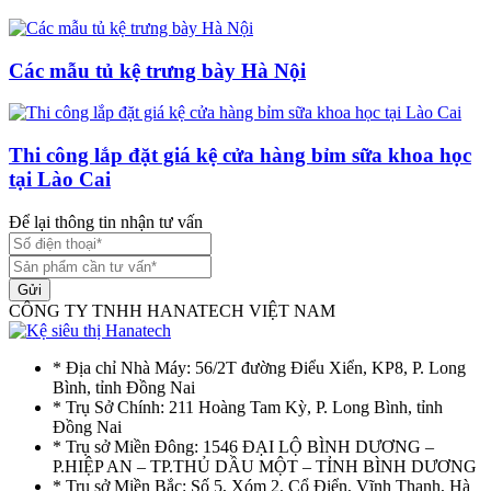
Các mẫu tủ kệ trưng bày Hà Nội
Thi công lắp đặt giá kệ cửa hàng bỉm sữa khoa học
tại Lào Cai
Để lại thông tin nhận tư vấn
Gửi
CÔNG TY TNHH HANATECH VIỆT NAM
* Địa chỉ Nhà Máy: 56/2T đường Điểu Xiển, KP8, P. Long
Bình, tỉnh Đồng Nai
* Trụ Sở Chính: 211 Hoàng Tam Kỳ, P. Long Bình, tỉnh
Đồng Nai
* Trụ sở Miền Đông: 1546 ĐẠI LỘ BÌNH DƯƠNG –
P.HIỆP AN – TP.THỦ DẦU MỘT – TỈNH BÌNH DƯƠNG
* Trụ sở Miền Bắc: Số 5, Xóm 2, Cổ Điển, Vĩnh Thanh, Hà