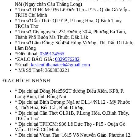
Nôi (Ngay chân Cầu Thăng Long)
* Trụ sở TPHCM: 936 Lê Đức Thọ - P15 - Quận Gò Vấp -
TP.Hồ Chí Minh
* Trụ sở Cần Thơ : QL91B, P.Long Hòa, Q.Bình Thủy,
TP.Cần Thơ
* Trụ sở Tây nguyên : 231 Đường 30.4, Phường Ea Tam,
Thành Phố Buôn Ma Thuột, Đắk Lắk
* Trụ sở Lâm Đồng: Số 454 Hùng Vương, Thị Trấn Di Linh,
Lâm Đồng
*Điện thoại:
0369124565
*ZALO BÁO GIÁ:
0329576282
*Email:
kesieuthihanatech@gmail.com
* Mã Số Thuế: 3603830221
ĐỊA CHỈ CHI NHÁNH
* Địa chỉ tại Đồng Nai:56/2T đường Điểu Xiển, KP8, P.
Long Bình, tỉnh Đồng Nai
* Địa chỉ tại Bình Dương: Ngã tư DL14/NL12 - Mỹ Phước
3, Thới Hoà, Bến Cát, Bình Dương
* Địa chỉ tại Cần Thơ: QL91B, P.Long Hòa, Q.Bình Thủy,
TP.Cần Thơ
* Địa chỉ tại TPHCM: 936 Lê Đức Thọ - P15 - Quận Gò
Vấp - TP.Hồ Chí Minh
* Địa chỉ tại Vũng Tàu: 1615 Võ Nguyên Giáp, Phường 12,