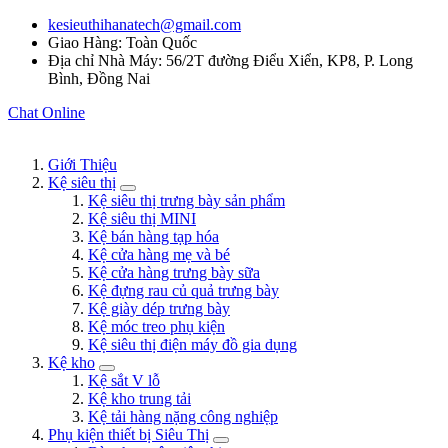
kesieuthihanatech@gmail.com
Giao Hàng: Toàn Quốc
Địa chỉ Nhà Máy: 56/2T đường Điểu Xiển, KP8, P. Long
Bình, Đồng Nai
Chat Online
Giới Thiệu
Kệ siêu thị
Kệ siêu thị trưng bày sản phẩm
Kệ siêu thị MINI
Kệ bán hàng tạp hóa
Kệ cửa hàng mẹ và bé
Kệ cửa hàng trưng bày sữa
Kệ đựng rau củ quả trưng bày
Kệ giày dép trưng bày
Kệ móc treo phụ kiện
Kệ siêu thị điện máy đồ gia dụng
Kệ kho
Kệ sắt V lỗ
Kệ kho trung tải
Kệ tải hàng nặng công nghiệp
Phụ kiện thiết bị Siêu Thị