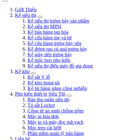
Giới Thiệu
Kệ siêu thị
Kệ siêu thị trưng bày sản phẩm
Kệ siêu thị MINI
Kệ bán hàng tạp hóa
Kệ cửa hàng mẹ và bé
Kệ cửa hàng trưng bày sữa
Kệ đựng rau củ quả trưng bày
Kệ giày dép trưng bày
Kệ móc treo phụ kiện
Kệ siêu thị điện máy đồ gia dụng
Kệ kho
Kệ sắt V lỗ
Kệ kho trung tải
Kệ tải hàng nặng công nghiệp
Phụ kiện thiết bị Siêu Thị
Bàn thu ngân siêu thị
Tủ sắt Locker
Công từ an ninh chống trộm
Máy in hóa đơn
Máy in và máy đọc mã vạch
Móc treo cài lưới
Phần mềm quản lý bán hàng
Liên hệ