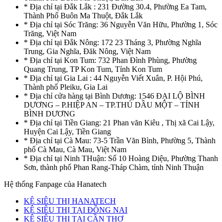
* Địa chỉ tại Đắk Lắk : 231 Đường 30.4, Phường Ea Tam,
Thành Phố Buôn Ma Thuột, Đắk Lắk
* Địa chỉ tại Sóc Trăng: 36 Nguyễn Văn Hữu, Phường 1, Sóc
Trăng, Việt Nam
* Địa chỉ tại Đắk Nông: 172 23 Tháng 3, Phường Nghĩa
Trung, Gia Nghĩa, Đăk Nông, Việt Nam
* Địa chỉ tại Kon Tum: 732 Phan Đình Phùng, Phường
Quang Trung, TP Kon Tum, Tỉnh Kon Tum
* Địa chỉ tại Gia Lai : 44 Nguyễn Viết Xuân, P. Hội Phú,
Thành phố Pleiku, Gia Lai
* Địa chỉ cửa hàng tại Bình Dương: 1546 ĐẠI LỘ BÌNH
DƯƠNG – P.HIỆP AN – TP.THỦ DẦU MỘT – TỈNH
BÌNH DƯƠNG
* Địa chỉ tại Tiền Giang: 21 Phan văn Kiêu , Thị xã Cai Lậy,
Huyện Cai Lậy, Tiền Giang
* Địa chỉ tại Cà Mau: 73-5 Trần Văn Bình, Phường 5, Thành
phố Cà Mau, Cà Mau, Việt Nam
* Địa chỉ tại Ninh THuận: Số 10 Hoàng Diệu, Phường Thanh
Sơn, thành phố Phan Rang-Tháp Chàm, tỉnh Ninh Thuận
Hệ thống Fanpage của Hanatech
KỆ SIÊU THỊ HANATECH
KỆ SIÊU THỊ TẠI ĐỒNG NAI
KỆ SIÊU THỊ TẠI CẦN THƠ