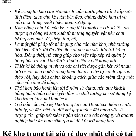
như:
Kệ trung tải kho của Hanatech luôn được phun tới 2 lớp sơn
tĩnh điện, giúp cho kệ luôn bền đẹp, chống được han gỉ và
mài mòn trong suốt nhiều năm sử dụng.
Khả năng chịu lực của kệ trung tải Hanatech cực kỳ tốt, do
được gia công và sản xuất từ những nguyên vật liệu chất
lượng cao như sắt, thép, tôn, gỗ, …
Là một giải pháp tốt nhất giúp cho các nhà kho, nhà xưởng
tiết kiệm được tối đa diện tích dành cho việc lưu trữ hàng
hóa. Đồng thời, nó cũng giúp cho việc sắp xếp và quản lý
hàng hóa ra vào kho được thuận tiện và dễ dàng hơn.
Thiết kế kệ thông minh và các chi tiết được gắn kết với nhau
bởi ốc vít, nên người dùng hoàn toàn có thể tự mình lắp ráp,
tháo rời, hay điều chỉnh khoảng cách giữa các mâm tầng một
cách vô cùng dễ dàng.
Thời hạn bảo hành lên tới 5 năm sử dụng, nên quý khách
hàng hoàn toàn có thể yên tâm về chất lượng khi sử dụng kệ
kho trung tải của Hanatech.
Giá bán các mẫu kệ kho trung tải của Hanatech luôn ở mức
hợp lý, và đặc biệt ưu đãi khi quý khách đặt hàng với số
lượng lớn, giúp tiết kiệm ngân sách cho các công ty và doanh
nghiệp khi cần mua sắm giá kệ để lưu trữ hàng hóa.
Kệ kho trung tải giá rẻ duy nhất chỉ có tại