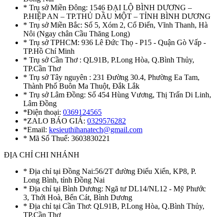
* Trụ sở Miền Đông: 1546 ĐẠI LỘ BÌNH DƯƠNG –
P.HIỆP AN – TP.THỦ DẦU MỘT – TỈNH BÌNH DƯƠNG
* Trụ sở Miền Bắc: Số 5, Xóm 2, Cổ Điển, Vĩnh Thanh, Hà
Nôi (Ngay chân Cầu Thăng Long)
* Trụ sở TPHCM: 936 Lê Đức Thọ - P15 - Quận Gò Vấp -
TP.Hồ Chí Minh
* Trụ sở Cần Thơ : QL91B, P.Long Hòa, Q.Bình Thủy,
TP.Cần Thơ
* Trụ sở Tây nguyên : 231 Đường 30.4, Phường Ea Tam,
Thành Phố Buôn Ma Thuột, Đắk Lắk
* Trụ sở Lâm Đồng: Số 454 Hùng Vương, Thị Trấn Di Linh,
Lâm Đồng
*Điện thoại:
0369124565
*ZALO BÁO GIÁ:
0329576282
*Email:
kesieuthihanatech@gmail.com
* Mã Số Thuế: 3603830221
ĐỊA CHỈ CHI NHÁNH
* Địa chỉ tại Đồng Nai:56/2T đường Điểu Xiển, KP8, P.
Long Bình, tỉnh Đồng Nai
* Địa chỉ tại Bình Dương: Ngã tư DL14/NL12 - Mỹ Phước
3, Thới Hoà, Bến Cát, Bình Dương
* Địa chỉ tại Cần Thơ: QL91B, P.Long Hòa, Q.Bình Thủy,
TP.Cần Thơ