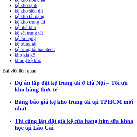
kệ kho lạnh
kệ kho siêu thị
kệ kho tải nặng
kệ kho trung tải
kệ nhà kho
kệ sắt trung tải
kệ tải nặng
kệ trung tải
kệ trung tải hanatech
kho giá kệ
khung kệ kho
Bài viết liên quan
Dự án lắp đặt kệ trung tải ở Hà Nội – Tối ưu
kho hàng thực tế
Bảng báo giá kệ kho trung tải tại TPHCM mới
nhất
Thi công lắp đặt giá kệ cửa hàng bỉm sữa khoa
học tại Lào Cai