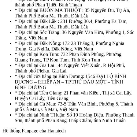
thành phố Phan Thiết, Bình Thuận
* Địa chỉ tại BUÔN MA THUỘT : 35 Nguyễn Du, Tự An,
Thành Phố Buôn Ma Thuột, Đắk Lắk
* Địa chỉ tại Đắk Lắk : 231 Đường 30.4, Phường Ea Tam,
Thành Phố Buôn Ma Thuột, Đắk Lắk
* Địa chỉ tại Sóc Trăng: 36 Nguyễn Văn Hữu, Phường 1, Sóc
Trăng, Việt Nam
* Địa chỉ tại Đắk Nông: 172 23 Tháng 3, Phường Nghĩa
Trung, Gia Nghĩa, Đăk Nông, Việt Nam
* Địa chỉ tại Kon Tum: 732 Phan Đình Phùng, Phường
Quang Trung, TP Kon Tum, Tỉnh Kon Tum
* Địa chỉ tại Gia Lai : 44 Nguyễn Viết Xuân, P. Hội Phú,
Thành phố Pleiku, Gia Lai
* Địa chỉ cửa hàng tại Bình Dương: 1546 ĐẠI LỘ BÌNH
DƯƠNG – P.HIỆP AN – TP.THỦ DẦU MỘT – TỈNH
BÌNH DƯƠNG
* Địa chỉ tại Tiền Giang: 21 Phan văn Kiêu , Thị xã Cai Lậy,
Huyện Cai Lậy, Tiền Giang
* Địa chỉ tại Cà Mau: 73-5 Trần Văn Bình, Phường 5, Thành
phố Cà Mau, Cà Mau, Việt Nam
* Địa chỉ tại Ninh THuận: Số 10 Hoàng Diệu, Phường Thanh
Sơn, thành phố Phan Rang-Tháp Chàm, tỉnh Ninh Thuận
Hệ thống Fanpage của Hanatech