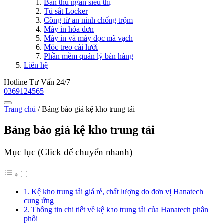
Bàn thu ngân siêu thị
Tủ sắt Locker
Công từ an ninh chống trộm
Máy in hóa đơn
Máy in và máy đọc mã vạch
Móc treo cài lưới
Phần mềm quản lý bán hàng
Liên hệ
Hotline Tư Vấn 24/7
0369124565
Trang chủ
/
Bảng báo giá kệ kho trung tải
Bảng báo giá kệ kho trung tải
Mục lục (Click để chuyển nhanh)
Kệ kho trung tải giá rẻ, chất lượng do đơn vị Hanatech
cung ứng
Thông tin chi tiết về kệ kho trung tải của Hanatech phân
phối