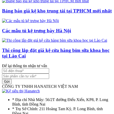
Bảng báo giá kệ kho trung tải tại TPHCM mới nhất
Các mẫu tủ kệ trưng bày Hà Nội
Thi công lắp đặt giá kệ cửa hàng bỉm sữa khoa học
tại Lào Cai
Để lại thông tin nhận tư vấn
Gửi
CÔNG TY TNHH HANATECH VIỆT NAM
* Địa chỉ Nhà Máy: 56/2T đường Điểu Xiển, KP8, P. Long
Bình, tỉnh Đồng Nai
* Trụ Sở Chính: 211 Hoàng Tam Kỳ, P. Long Bình, tỉnh
Đồng Nai