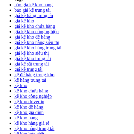
báo giá kệ kho hàng
báo giá kệ trung tải
giá kệ hàng trung tải
giá kệ kho
giá kệ kho chứa hàng
giá kệ kho công nghiệp
giá kệ kho để hàng
giá kệ kho hàng siêu thị
giá kệ kho hàng trung tải
giá kệ kho siêu thị
giá kệ kho trung tải
giá kệ sắt trung tải
giá kệ trung tải
kệ để hàng trong kho
kệ hàng trung tải
kệ kho
kệ kho chứa hàng
kệ kho công nghiệp
kệ kho driver in
kệ kho để hàng
kệ kho gia đình
kệ kho hàng
kệ kho hàng giá rẻ
kệ kho hàng trung tải
kệ kho hóa chất