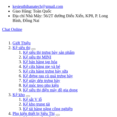
kesieuthihanatech@gmail.com
Giao Hàng: Toàn Quốc
Địa chỉ Nhà Máy: 56/2T đường Điểu Xiển, KP8, P. Long
Bình, Đồng Nai
Chat Online
Giới Thiệu
Kệ siêu thị
Kệ siêu thị trưng bày sản phẩm
Kệ siêu thị MINI
Kệ bán hàng tạp hóa
Kệ cửa hàng mẹ và bé
Kệ cửa hàng trưng bày sữa
Kệ đựng rau củ quả trưng bày
Kệ giày dép trưng bày
Kệ móc treo phụ kiện
Kệ siêu thị điện máy đồ gia dụng
Kệ kho
Kệ sắt V lỗ
Kệ kho trung tải
Kệ tải hàng nặng công nghiệp
Phụ kiện thiết bị Siêu Thị