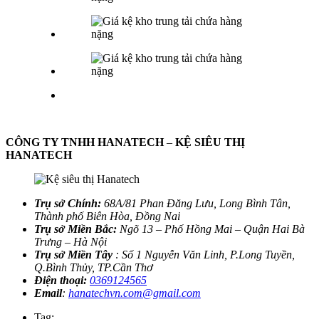
CÔNG TY TNHH HANATECH
–
KỆ SIÊU THỊ
HANATECH
Trụ sở Chính:
68A/81 Phan Đăng Lưu, Long Bình Tân,
Thành phố Biên Hòa, Đồng Nai
Trụ sở Miền Bắc:
Ngõ 13 – Phố Hồng Mai – Quận Hai Bà
Trưng – Hà Nội
Trụ sở Miền Tây
: Số 1 Nguyễn Văn Linh, P.Long Tuyền,
Q.Bình Thủy, TP.Cần Thơ
Điện thoại:
0369124565
Email
:
hanatechvn.com@gmail.com
Tag: