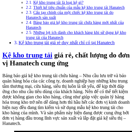
Kệ kho trung tải là loại kệ gì?
Thiết kế tiêu chuẩn của mẫu kệ kho trung tải Hanatech
Cấu tạo chính của một chiếc kệ kho trung tải do
Hanatech sản xuất
Bảng báo giá kệ kho trung tải chứa hàng mới nhất của
Hanatech
Những lợi ích dành cho khách hàng khi sử dụng kệ kho
trung tải của Hanatech
Kệ kho trung tải giá rẻ duy nhất chỉ có tại Hanatech
Kệ kho trung tải
giá rẻ, chất lượng do đơn
vị Hanatech cung ứng
Bảng báo giá kệ kho trung tải chứa hàng – Nhu cầu lưu trữ và bảo
quản hàng hóa của các công ty, doanh nghiệp hay những khu trung
tâm thương mại, cửa hàng, siêu thị luôn là tất yếu, để kịp thời đáp
ứng cho nhu cầu tiêu dùng của khách hàng. Nên để có thể tiết kiệm
được không gian cho kho hàng, cũng như giúp việc quản lý hàng
hóa trong kho trở nên dễ dàng hơn thì hầu hết các đơn vị kinh doanh
hiện nay đều đang tìm kiếm và sử dụng mẫu kệ kho trung tải cho
kho hàng của mình. Và sản phẩm này hiện đang được cung ứng bởi
đơn vị hàng đầu trong lĩnh vực sản xuất và lắp đặt giá kệ siêu thị –
Hanatech.