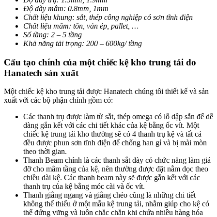
Độ dày mâm: 0.8mm, 1mm
Chất liệu khung: sắt, thép công nghiệp có sơn tĩnh điện
Chất liệu mâm: tôn, ván ép, pallet, …
Số tầng: 2 – 5 tầng
Khả năng tải trọng: 200 – 600kg/ tầng
Cấu tạo chính của một chiếc kệ kho trung tải do
Hanatech sản xuất
Một chiếc kệ kho trung tải được Hanatech chúng tôi thiết kế và sản
xuất với các bộ phận chính gồm có:
Các thanh trụ được làm từ sắt, thép omega có lỗ dập sẵn để dễ
dàng gắn kết với các chi tiết khác của kệ bằng ốc vít. Một
chiếc kệ trung tải kho thường sẽ có 4 thanh trụ kệ và tất cả
đều được phun sơn tĩnh điện để chống han gỉ và bị mài mòn
theo thời gian.
Thanh Beam chính là các thanh sắt dày có chức năng làm giá
đỡ cho mâm tầng của kệ, nên thường được đặt nằm dọc theo
chiều dài kệ. Các thanh beam này sẽ được gắn kết với các
thanh trụ của kệ bằng móc cài và ốc vít.
Thanh giằng ngang và giằng chéo cũng là những chi tiết
không thể thiếu ở một mẫu kệ trung tải, nhằm giúp cho kệ có
thể đứng vững và luôn chắc chắn khi chứa nhiều hàng hóa