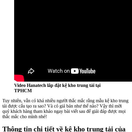
Video Hanatech lắp đặt kệ kho trung tải tại
TPHCM
Tuy nhiên, vẫn có khá nhiều người thắc mắc rằng mẫu kệ kho trung
tải được cấu tạo ra sao? Và có giá bán như thế nào? Vậy thì mời
quý khách hàng tham khảo ngay bài viết sau để giải đáp được mọi
thắc mắc cho mình nhé!
Thông tin chi tiết về kệ kho trung tải của