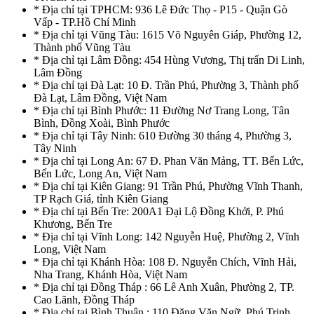
* Địa chỉ tại TPHCM: 936 Lê Đức Thọ - P15 - Quận Gò
Vấp - TP.Hồ Chí Minh
* Địa chỉ tại Vũng Tàu: 1615 Võ Nguyên Giáp, Phường 12,
Thành phố Vũng Tàu
* Địa chỉ tại Lâm Đồng: 454 Hùng Vương, Thị trấn Di Linh,
Lâm Đồng
* Địa chỉ tại Đà Lạt: 10 Đ. Trần Phú, Phường 3, Thành phố
Đà Lạt, Lâm Đồng, Việt Nam
* Địa chỉ tại Bình Phước: 11 Đường Nơ Trang Long, Tân
Bình, Đồng Xoài, Bình Phước
* Địa chỉ tại Tây Ninh: 610 Đường 30 tháng 4, Phường 3,
Tây Ninh
* Địa chỉ tại Long An: 67 Đ. Phan Văn Mảng, TT. Bến Lức,
Bến Lức, Long An, Việt Nam
* Địa chỉ tại Kiên Giang: 91 Trần Phú, Phường Vĩnh Thanh,
TP Rạch Giá, tỉnh Kiên Giang
* Địa chỉ tại Bến Tre: 200A1 Đại Lộ Đồng Khởi, P. Phú
Khương, Bến Tre
* Địa chỉ tại Vĩnh Long: 142 Nguyễn Huệ, Phường 2, Vĩnh
Long, Việt Nam
* Địa chỉ tại Khánh Hòa: 108 Đ. Nguyễn Chích, Vĩnh Hải,
Nha Trang, Khánh Hòa, Việt Nam
* Địa chỉ tại Đồng Tháp : 66 Lê Anh Xuân, Phường 2, TP.
Cao Lãnh, Đồng Tháp
* Địa chỉ tại Bình Thuận : 110 Đặng Văn Ngữ, Phú Trinh,