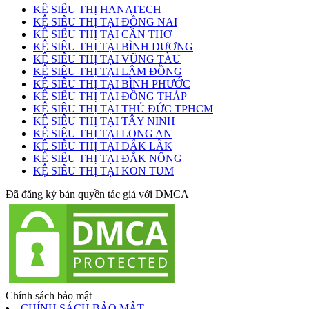
KỆ SIÊU THỊ HANATECH
KỆ SIÊU THỊ TẠI ĐỒNG NAI
KỆ SIÊU THỊ TẠI CẦN THƠ
KỆ SIÊU THỊ TẠI BÌNH DƯƠNG
KỆ SIÊU THỊ TẠI VŨNG TÀU
KỆ SIÊU THỊ TẠI LÂM ĐỒNG
KỆ SIÊU THỊ TẠI BÌNH PHƯỚC
KỆ SIÊU THỊ TẠI ĐỒNG THÁP
KỆ SIÊU THỊ TẠI THỦ ĐỨC TPHCM
KỆ SIÊU THỊ TẠI TÂY NINH
KỆ SIÊU THỊ TẠI LONG AN
KỆ SIÊU THỊ TẠI ĐẮK LẮK
KỆ SIÊU THỊ TẠI ĐẮK NÔNG
KỆ SIÊU THỊ TẠI KON TUM
Đã đăng ký bản quyền tác giả với DMCA
Chính sách bảo mật
CHÍNH SÁCH BẢO MẬT