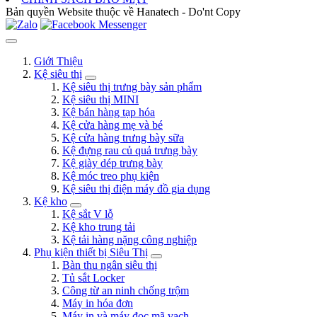
Bản quyền Website thuộc về Hanatech - Do'nt Copy
Giới Thiệu
Kệ siêu thị
Kệ siêu thị trưng bày sản phẩm
Kệ siêu thị MINI
Kệ bán hàng tạp hóa
Kệ cửa hàng mẹ và bé
Kệ cửa hàng trưng bày sữa
Kệ đựng rau củ quả trưng bày
Kệ giày dép trưng bày
Kệ móc treo phụ kiện
Kệ siêu thị điện máy đồ gia dụng
Kệ kho
Kệ sắt V lỗ
Kệ kho trung tải
Kệ tải hàng nặng công nghiệp
Phụ kiện thiết bị Siêu Thị
Bàn thu ngân siêu thị
Tủ sắt Locker
Công từ an ninh chống trộm
Máy in hóa đơn
Máy in và máy đọc mã vạch