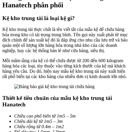
Hanatech phân phối
Kệ kho trung tải là loại kệ gì?
Kệ kho trung tải thực chất là tên viết tắt của mẫu kệ để chứa hàng
hóa trong kho có tải trọng trung bình. Tên gọi này xuất phát từ mục
đích chính để sản xuất kệ đó là đáp ứng cho nhu cầu lưu trữ và bảo
quản một số lượng lớn hàng hóa trong nhà kho của các doanh
nghiệp, hay các hệ thống bán lẻ như cửa hàng, siêu thị.
Mỗi mâm tầng của kệ có thể chứa được từ 200 đến 600 kilogram
hàng hóa các loại, tùy thuộc vào từng kích thước của kệ mà khách
hàng yêu cầu. Do đó, hiện nay mẫu kệ kho trung tải này xuất hiện
rất phổ biến tại các kho hàng của nhiều đơn vị kinh doanh lớn nhỏ.
Thiết kế tiêu chuẩn của mẫu kệ kho trung tải
Hanatech
Chiều cao phổ biến từ 1m5 – 5m
Chiều dài kệ từ 1m5 – 3m
Chiều rộng từ 0.4m – 1m2
Độ dày trụ: 1.5mm, 1.9mm