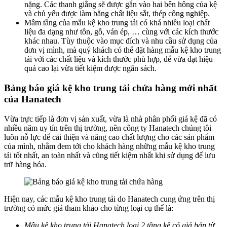
nặng. Các thanh giằng sẽ được gắn vào hai bên hông của kệ
và chủ yếu được làm bằng chất liệu sắt, thép công nghiệp.
Mâm tầng của mẫu kệ kho trung tải có khá nhiều loại chất
liệu đa dạng như tôn, gỗ, ván ép, … cùng với các kích thước
khác nhau. Tùy thuộc vào mục đích và nhu cầu sử dụng của
đơn vị mình, mà quý khách có thể đặt hàng mẫu kệ kho trung
tải với các chất liệu và kích thước phù hợp, để vừa đạt hiệu
quả cao lại vừa tiết kiệm được ngân sách.
Bảng báo giá kệ kho trung tải chứa hàng mới nhất
của Hanatech
Vừa trực tiếp là đơn vị sản xuất, vừa là nhà phân phối giá kệ đã có
nhiều năm uy tín trên thị trường, nên công ty Hanatech chúng tôi
luôn nỗ lực để cải thiện và nâng cao chất lượng cho các sản phẩm
của mình, nhằm đem tới cho khách hàng những mẫu kệ kho trung
tải tốt nhất, an toàn nhất và cũng tiết kiệm nhất khi sử dụng để lưu
trữ hàng hóa.
Hiện nay, các mẫu kệ kho trung tải do Hanatech cung ứng trên thị
trường có mức giá tham khảo cho từng loại cụ thể là:
Mẫu kệ kho trung tải Hanatech loại 2 tầng kệ có giá bán từ