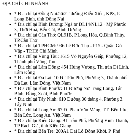
ĐỊA CHỈ CHI NHÁNH
* Địa chỉ tại Đồng Nai:56/2T đường Điểu Xiển, KP8, P.
Long Bình, tỉnh Đồng Nai
* Địa chỉ tại Bình Dương: Ngã tư DL14/NL12 - Mỹ Phước
3, Thới Hoà, Bến Cát, Bình Dương
* Địa chỉ tại Cần Thơ: QL91B, P.Long Hòa, Q.Bình Thủy,
TP.Cần Thơ
* Địa chỉ tại TPHCM: 936 Lê Đức Thọ - P15 - Quận Gò
Vấp - TP.Hồ Chí Minh
* Địa chỉ tại Vũng Tàu: 1615 Võ Nguyên Giáp, Phường 12,
Thành phố Vũng Tàu
* Địa chỉ tại Lâm Đồng: 454 Hùng Vương, Thị trấn Di Linh,
Lâm Đồng
* Địa chỉ tại Đà Lạt: 10 Đ. Trần Phú, Phường 3, Thành phố
Đà Lạt, Lâm Đồng, Việt Nam
* Địa chỉ tại Bình Phước: 11 Đường Nơ Trang Long, Tân
Bình, Đồng Xoài, Bình Phước
* Địa chỉ tại Tây Ninh: 610 Đường 30 tháng 4, Phường 3,
Tây Ninh
* Địa chỉ tại Long An: 67 Đ. Phan Văn Mảng, TT. Bến Lức,
Bến Lức, Long An, Việt Nam
* Địa chỉ tại Kiên Giang: 91 Trần Phú, Phường Vĩnh Thanh,
TP Rạch Giá, tỉnh Kiên Giang
* Địa chỉ tại Bến Tre: 200A1 Đại Lộ Đồng Khởi, P. Phú