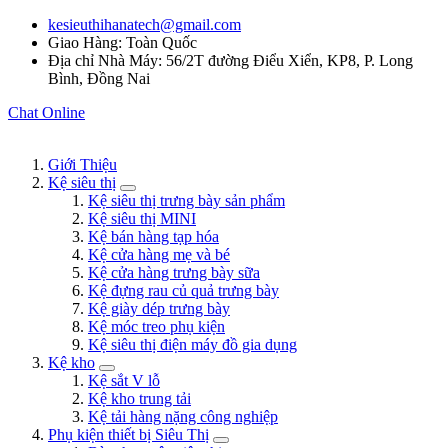
kesieuthihanatech@gmail.com
Giao Hàng: Toàn Quốc
Địa chỉ Nhà Máy: 56/2T đường Điểu Xiển, KP8, P. Long
Bình, Đồng Nai
Chat Online
Giới Thiệu
Kệ siêu thị
Kệ siêu thị trưng bày sản phẩm
Kệ siêu thị MINI
Kệ bán hàng tạp hóa
Kệ cửa hàng mẹ và bé
Kệ cửa hàng trưng bày sữa
Kệ đựng rau củ quả trưng bày
Kệ giày dép trưng bày
Kệ móc treo phụ kiện
Kệ siêu thị điện máy đồ gia dụng
Kệ kho
Kệ sắt V lỗ
Kệ kho trung tải
Kệ tải hàng nặng công nghiệp
Phụ kiện thiết bị Siêu Thị