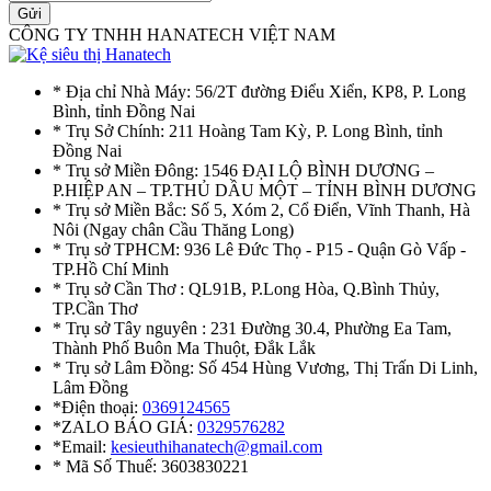
Gửi
CÔNG TY TNHH HANATECH VIỆT NAM
* Địa chỉ Nhà Máy: 56/2T đường Điểu Xiển, KP8, P. Long
Bình, tỉnh Đồng Nai
* Trụ Sở Chính: 211 Hoàng Tam Kỳ, P. Long Bình, tỉnh
Đồng Nai
* Trụ sở Miền Đông: 1546 ĐẠI LỘ BÌNH DƯƠNG –
P.HIỆP AN – TP.THỦ DẦU MỘT – TỈNH BÌNH DƯƠNG
* Trụ sở Miền Bắc: Số 5, Xóm 2, Cổ Điển, Vĩnh Thanh, Hà
Nôi (Ngay chân Cầu Thăng Long)
* Trụ sở TPHCM: 936 Lê Đức Thọ - P15 - Quận Gò Vấp -
TP.Hồ Chí Minh
* Trụ sở Cần Thơ : QL91B, P.Long Hòa, Q.Bình Thủy,
TP.Cần Thơ
* Trụ sở Tây nguyên : 231 Đường 30.4, Phường Ea Tam,
Thành Phố Buôn Ma Thuột, Đắk Lắk
* Trụ sở Lâm Đồng: Số 454 Hùng Vương, Thị Trấn Di Linh,
Lâm Đồng
*Điện thoại:
0369124565
*ZALO BÁO GIÁ:
0329576282
*Email:
kesieuthihanatech@gmail.com
* Mã Số Thuế: 3603830221