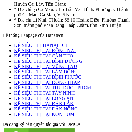
Huyện Cai Lậy, Tiền Giang
* Địa chỉ tại Cà Mau: 73-5 Trần Văn Bình, Phường 5, Thành
phố Cà Mau, Cà Mau, Việt Nam
* Địa chỉ tại Ninh THuận: Số 10 Hoàng Diệu, Phường Thanh
Sơn, thành phố Phan Rang-Tháp Chàm, tỉnh Ninh Thuận
Hệ thống Fanpage của Hanatech
KỆ SIÊU THỊ HANATECH
KỆ SIÊU THỊ TẠI ĐỒNG NAI
KỆ SIÊU THỊ TẠI CẦN THƠ
KỆ SIÊU THỊ TẠI BÌNH DƯƠNG
KỆ SIÊU THỊ TẠI VŨNG TÀU
KỆ SIÊU THỊ TẠI LÂM ĐỒNG
KỆ SIÊU THỊ TẠI BÌNH PHƯỚC
KỆ SIÊU THỊ TẠI ĐỒNG THÁP
KỆ SIÊU THỊ TẠI THỦ ĐỨC TPHCM
KỆ SIÊU THỊ TẠI TÂY NINH
KỆ SIÊU THỊ TẠI LONG AN
KỆ SIÊU THỊ TẠI ĐẮK LẮK
KỆ SIÊU THỊ TẠI ĐẮK NÔNG
KỆ SIÊU THỊ TẠI KON TUM
Đã đăng ký bản quyền tác giả với DMCA