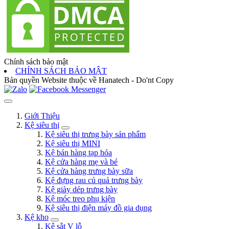
Chính sách bảo mật
CHÍNH SÁCH BẢO MẬT
Bản quyền Website thuộc về Hanatech - Do'nt Copy
Giới Thiệu
Kệ siêu thị
Kệ siêu thị trưng bày sản phẩm
Kệ siêu thị MINI
Kệ bán hàng tạp hóa
Kệ cửa hàng mẹ và bé
Kệ cửa hàng trưng bày sữa
Kệ đựng rau củ quả trưng bày
Kệ giày dép trưng bày
Kệ móc treo phụ kiện
Kệ siêu thị điện máy đồ gia dụng
Kệ kho
Kệ sắt V lỗ