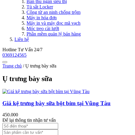
Bàn thu ngân siêu thị
Tủ sắt Locker
Công từ an ninh chống trộm
Máy in hóa đơn
Máy in và máy đọc mã vạch
Móc treo cài lưới
Phần mềm quản lý bán hàng
Liên hệ
Hotline Tư Vấn 24/7
0369124565
Trang chủ
/
Ụ trưng bày sữa
Ụ trưng bày sữa
Giá kệ trưng bày sữa bột bỉm tại Vũng Tàu
450.000
Để lại thông tin nhận tư vấn