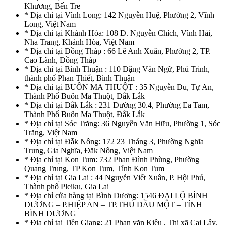
Khương, Bến Tre
* Địa chỉ tại Vĩnh Long: 142 Nguyễn Huệ, Phường 2, Vĩnh
Long, Việt Nam
* Địa chỉ tại Khánh Hòa: 108 Đ. Nguyễn Chích, Vĩnh Hải,
Nha Trang, Khánh Hòa, Việt Nam
* Địa chỉ tại Đồng Tháp : 66 Lê Anh Xuân, Phường 2, TP.
Cao Lãnh, Đồng Tháp
* Địa chỉ tại Bình Thuận : 110 Đặng Văn Ngữ, Phú Trinh,
thành phố Phan Thiết, Bình Thuận
* Địa chỉ tại BUÔN MA THUỘT : 35 Nguyễn Du, Tự An,
Thành Phố Buôn Ma Thuột, Đắk Lắk
* Địa chỉ tại Đắk Lắk : 231 Đường 30.4, Phường Ea Tam,
Thành Phố Buôn Ma Thuột, Đắk Lắk
* Địa chỉ tại Sóc Trăng: 36 Nguyễn Văn Hữu, Phường 1, Sóc
Trăng, Việt Nam
* Địa chỉ tại Đắk Nông: 172 23 Tháng 3, Phường Nghĩa
Trung, Gia Nghĩa, Đăk Nông, Việt Nam
* Địa chỉ tại Kon Tum: 732 Phan Đình Phùng, Phường
Quang Trung, TP Kon Tum, Tỉnh Kon Tum
* Địa chỉ tại Gia Lai : 44 Nguyễn Viết Xuân, P. Hội Phú,
Thành phố Pleiku, Gia Lai
* Địa chỉ cửa hàng tại Bình Dương: 1546 ĐẠI LỘ BÌNH
DƯƠNG – P.HIỆP AN – TP.THỦ DẦU MỘT – TỈNH
BÌNH DƯƠNG
* Địa chỉ tại Tiền Giang: 21 Phan văn Kiêu , Thị xã Cai Lậy,