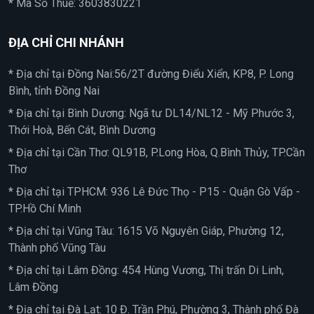
* Mã Số Thuế: 3603830221
ĐỊA CHỈ CHI NHÁNH
* Địa chỉ tại Đồng Nai:56/2T đường Điểu Xiển, KP8, P. Long
Bình, tỉnh Đồng Nai
* Địa chỉ tại Bình Dương: Ngã tư DL14/NL12 - Mỹ Phước 3,
Thới Hoà, Bến Cát, Bình Dương
* Địa chỉ tại Cần Thơ: QL91B, P.Long Hòa, Q.Bình Thủy, TP.Cần
Thơ
* Địa chỉ tại TPHCM: 936 Lê Đức Thọ - P15 - Quận Gò Vấp -
TP.Hồ Chí Minh
* Địa chỉ tại Vũng Tàu: 1615 Võ Nguyên Giáp, Phường 12,
Thành phố Vũng Tàu
* Địa chỉ tại Lâm Đồng: 454 Hùng Vương, Thị trấn Di Linh,
Lâm Đồng
* Địa chỉ tại Đà Lạt: 10 Đ. Trần Phú, Phường 3, Thành phố Đà