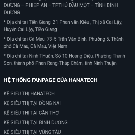
DƯƠNG – P.HIỆP AN – TP.THỦ DẦU MỘT – TỈNH BÌNH
DƯƠNG
* Địa chỉ tại Tiền Giang: 21 Phan văn Kiêu , Thị xã Cai Lậy,
Huyện Cai Lậy, Tiền Giang
* Địa chỉ tại Cà Mau: 73-5 Trần Văn Bình, Phường 5, Thành
phố Cà Mau, Cà Mau, Việt Nam
* Địa chỉ tại Ninh THuận: Số 10 Hoàng Diệu, Phường Thanh
Sơn, thành phố Phan Rang-Tháp Chàm, tỉnh Ninh Thuận
HỆ THỐNG FANPAGE CỦA HANATECH
KỆ SIÊU THỊ HANATECH
KỆ SIÊU THỊ TẠI ĐỒNG NAI
KỆ SIÊU THỊ TẠI CẦN THƠ
KỆ SIÊU THỊ TẠI BÌNH DƯƠNG
KỆ SIÊU THỊ TẠI VŨNG TÀU