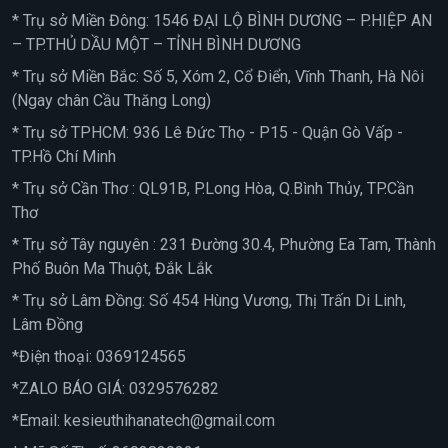
* Trụ sở Miền Đông: 1546 ĐẠI LỘ BÌNH DƯƠNG – P.HIỆP AN
– TP.THỦ DẦU MỘT – TỈNH BÌNH DƯƠNG
* Trụ sở Miền Bắc: Số 5, Xóm 2, Cổ Điển, Vĩnh Thanh, Hà Nôi
(Ngay chân Cầu Thăng Long)
* Trụ sở TPHCM: 936 Lê Đức Thọ - P15 - Quận Gò Vấp -
TP.Hồ Chí Minh
* Trụ sở Cần Thơ : QL91B, P.Long Hòa, Q.Bình Thủy, TP.Cần
Thơ
* Trụ sở Tây nguyên : 231 Đường 30.4, Phường Ea Tam, Thành
Phố Buôn Ma Thuột, Đắk Lắk
* Trụ sở Lâm Đồng: Số 454 Hùng Vương, Thị Trấn Di Linh,
Lâm Đồng
*Điện thoại:
0369124565
*ZALO BÁO GIÁ:
0329576282
*Email:
kesieuthihanatech@gmail.com