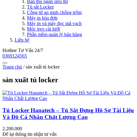
Bàn thu ngân siêu thị
Tủ sắt Locker
Công từ an ninh chống trộm
Máy in hóa đơn
Máy in và máy đọc mã vạch
Móc treo cài lưới
Phần mềm quản lý bán hàng
Liên hệ
Hotline Tư Vấn 24/7
0369124565
Trang chủ
/
sản xuất tủ locker
sản xuất tủ locker
Tủ Locker Hanatech – Tủ Sắt Đựng Hồ Sơ Tài Liệu
Và Đồ Cá Nhân Chất Lượng Cao
2.200.000
Để lại thông tin nhận tư vấn