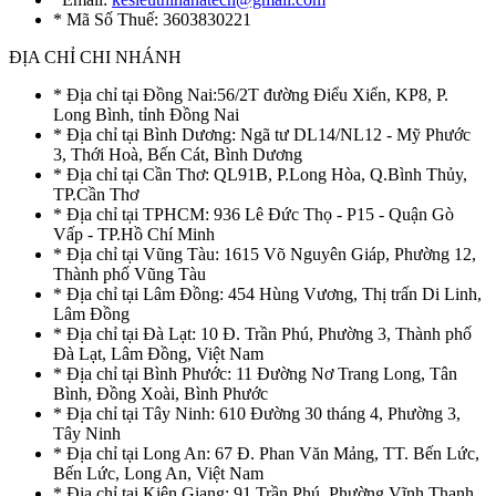
* Mã Số Thuế: 3603830221
ĐỊA CHỈ CHI NHÁNH
* Địa chỉ tại Đồng Nai:56/2T đường Điểu Xiển, KP8, P.
Long Bình, tỉnh Đồng Nai
* Địa chỉ tại Bình Dương: Ngã tư DL14/NL12 - Mỹ Phước
3, Thới Hoà, Bến Cát, Bình Dương
* Địa chỉ tại Cần Thơ: QL91B, P.Long Hòa, Q.Bình Thủy,
TP.Cần Thơ
* Địa chỉ tại TPHCM: 936 Lê Đức Thọ - P15 - Quận Gò
Vấp - TP.Hồ Chí Minh
* Địa chỉ tại Vũng Tàu: 1615 Võ Nguyên Giáp, Phường 12,
Thành phố Vũng Tàu
* Địa chỉ tại Lâm Đồng: 454 Hùng Vương, Thị trấn Di Linh,
Lâm Đồng
* Địa chỉ tại Đà Lạt: 10 Đ. Trần Phú, Phường 3, Thành phố
Đà Lạt, Lâm Đồng, Việt Nam
* Địa chỉ tại Bình Phước: 11 Đường Nơ Trang Long, Tân
Bình, Đồng Xoài, Bình Phước
* Địa chỉ tại Tây Ninh: 610 Đường 30 tháng 4, Phường 3,
Tây Ninh
* Địa chỉ tại Long An: 67 Đ. Phan Văn Mảng, TT. Bến Lức,
Bến Lức, Long An, Việt Nam
* Địa chỉ tại Kiên Giang: 91 Trần Phú, Phường Vĩnh Thanh,