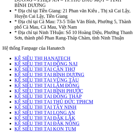
BÌNH DƯƠNG
* Địa chỉ tại Tiền Giang: 21 Phan văn Kiêu , Thị xã Cai Lậy,
Huyện Cai Lậy, Tiền Giang
* Địa chỉ tại Cà Mau: 73-5 Trần Văn Bình, Phường 5, Thành
phố Cà Mau, Cà Mau, Việt Nam
* Địa chỉ tại Ninh THuận: Số 10 Hoàng Diệu, Phường Thanh
Sơn, thành phố Phan Rang-Tháp Chàm, tỉnh Ninh Thuận
Hệ thống Fanpage của Hanatech
KỆ SIÊU THỊ HANATECH
KỆ SIÊU THỊ TẠI ĐỒNG NAI
KỆ SIÊU THỊ TẠI CẦN THƠ
KỆ SIÊU THỊ TẠI BÌNH DƯƠNG
KỆ SIÊU THỊ TẠI VŨNG TÀU
KỆ SIÊU THỊ TẠI LÂM ĐỒNG
KỆ SIÊU THỊ TẠI BÌNH PHƯỚC
KỆ SIÊU THỊ TẠI ĐỒNG THÁP
KỆ SIÊU THỊ TẠI THỦ ĐỨC TPHCM
KỆ SIÊU THỊ TẠI TÂY NINH
KỆ SIÊU THỊ TẠI LONG AN
KỆ SIÊU THỊ TẠI ĐẮK LẮK
KỆ SIÊU THỊ TẠI ĐẮK NÔNG
KỆ SIÊU THỊ TẠI KON TUM