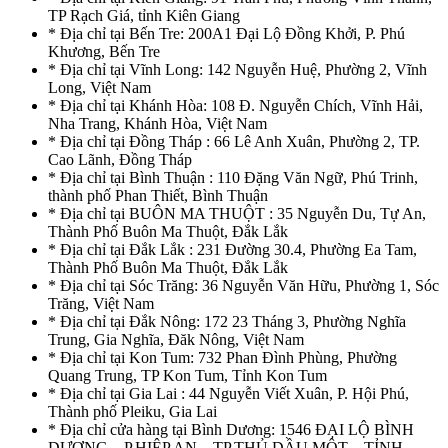
TP Rạch Giá, tỉnh Kiên Giang
* Địa chỉ tại Bến Tre: 200A1 Đại Lộ Đồng Khởi, P. Phú
Khương, Bến Tre
* Địa chỉ tại Vĩnh Long: 142 Nguyễn Huệ, Phường 2, Vĩnh
Long, Việt Nam
* Địa chỉ tại Khánh Hòa: 108 Đ. Nguyễn Chích, Vĩnh Hải,
Nha Trang, Khánh Hòa, Việt Nam
* Địa chỉ tại Đồng Tháp : 66 Lê Anh Xuân, Phường 2, TP.
Cao Lãnh, Đồng Tháp
* Địa chỉ tại Bình Thuận : 110 Đặng Văn Ngữ, Phú Trinh,
thành phố Phan Thiết, Bình Thuận
* Địa chỉ tại BUÔN MA THUỘT : 35 Nguyễn Du, Tự An,
Thành Phố Buôn Ma Thuột, Đắk Lắk
* Địa chỉ tại Đắk Lắk : 231 Đường 30.4, Phường Ea Tam,
Thành Phố Buôn Ma Thuột, Đắk Lắk
* Địa chỉ tại Sóc Trăng: 36 Nguyễn Văn Hữu, Phường 1, Sóc
Trăng, Việt Nam
* Địa chỉ tại Đắk Nông: 172 23 Tháng 3, Phường Nghĩa
Trung, Gia Nghĩa, Đăk Nông, Việt Nam
* Địa chỉ tại Kon Tum: 732 Phan Đình Phùng, Phường
Quang Trung, TP Kon Tum, Tỉnh Kon Tum
* Địa chỉ tại Gia Lai : 44 Nguyễn Viết Xuân, P. Hội Phú,
Thành phố Pleiku, Gia Lai
* Địa chỉ cửa hàng tại Bình Dương: 1546 ĐẠI LỘ BÌNH
DƯƠNG – P.HIỆP AN – TP.THỦ DẦU MỘT – TỈNH