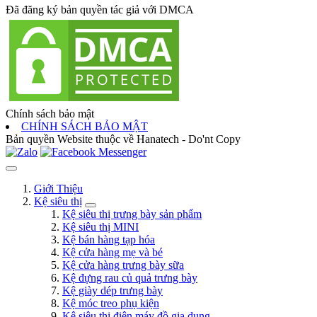
Đã đăng ký bản quyền tác giả với DMCA
Chính sách bảo mật
CHÍNH SÁCH BẢO MẬT
Bản quyền Website thuộc về Hanatech - Do'nt Copy
Giới Thiệu
Kệ siêu thị
Kệ siêu thị trưng bày sản phẩm
Kệ siêu thị MINI
Kệ bán hàng tạp hóa
Kệ cửa hàng mẹ và bé
Kệ cửa hàng trưng bày sữa
Kệ đựng rau củ quả trưng bày
Kệ giày dép trưng bày
Kệ móc treo phụ kiện
Kệ siêu thị điện máy đồ gia dụng