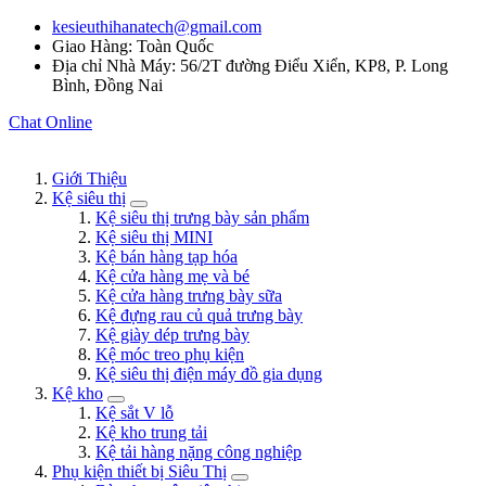
kesieuthihanatech@gmail.com
Giao Hàng: Toàn Quốc
Địa chỉ Nhà Máy: 56/2T đường Điểu Xiển, KP8, P. Long
Bình, Đồng Nai
Chat Online
Giới Thiệu
Kệ siêu thị
Kệ siêu thị trưng bày sản phẩm
Kệ siêu thị MINI
Kệ bán hàng tạp hóa
Kệ cửa hàng mẹ và bé
Kệ cửa hàng trưng bày sữa
Kệ đựng rau củ quả trưng bày
Kệ giày dép trưng bày
Kệ móc treo phụ kiện
Kệ siêu thị điện máy đồ gia dụng
Kệ kho
Kệ sắt V lỗ
Kệ kho trung tải
Kệ tải hàng nặng công nghiệp
Phụ kiện thiết bị Siêu Thị