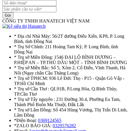
Gửi
CÔNG TY TNHH HANATECH VIỆT NAM
* Địa chỉ Nhà Máy: 56/2T đường Điểu Xiển, KP8, P. Long
Bình, tỉnh Đồng Nai
* Trụ Sở Chính: 211 Hoàng Tam Kỳ, P. Long Bình, tỉnh
Đồng Nai
* Trụ sở Miền Đông: 1546 ĐẠI LỘ BÌNH DƯƠNG –
P.HIỆP AN – TP.THỦ DẦU MỘT – TỈNH BÌNH DƯƠNG
* Trụ sở Miền Bắc: Số 5, Xóm 2, Cổ Điển, Vĩnh Thanh, Hà
Nôi (Ngay chân Cầu Thăng Long)
* Trụ sở TPHCM: 936 Lê Đức Thọ - P15 - Quận Gò Vấp -
TP.Hồ Chí Minh
* Trụ sở Cần Thơ : QL91B, P.Long Hòa, Q.Bình Thủy,
TP.Cần Thơ
* Trụ sở Tây nguyên : 231 Đường 30.4, Phường Ea Tam,
Thành Phố Buôn Ma Thuột, Đắk Lắk
* Trụ sở Lâm Đồng: Số 454 Hùng Vương, Thị Trấn Di Linh,
Lâm Đồng
*Điện thoại:
0369124565
*ZALO BÁO GIÁ:
0329576282
*Email:
kesieuthihanatech@gmail.com