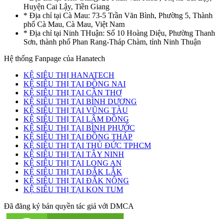
Huyện Cai Lậy, Tiền Giang
* Địa chỉ tại Cà Mau: 73-5 Trần Văn Bình, Phường 5, Thành
phố Cà Mau, Cà Mau, Việt Nam
* Địa chỉ tại Ninh THuận: Số 10 Hoàng Diệu, Phường Thanh
Sơn, thành phố Phan Rang-Tháp Chàm, tỉnh Ninh Thuận
Hệ thống Fanpage của Hanatech
KỆ SIÊU THỊ HANATECH
KỆ SIÊU THỊ TẠI ĐỒNG NAI
KỆ SIÊU THỊ TẠI CẦN THƠ
KỆ SIÊU THỊ TẠI BÌNH DƯƠNG
KỆ SIÊU THỊ TẠI VŨNG TÀU
KỆ SIÊU THỊ TẠI LÂM ĐỒNG
KỆ SIÊU THỊ TẠI BÌNH PHƯỚC
KỆ SIÊU THỊ TẠI ĐỒNG THÁP
KỆ SIÊU THỊ TẠI THỦ ĐỨC TPHCM
KỆ SIÊU THỊ TẠI TÂY NINH
KỆ SIÊU THỊ TẠI LONG AN
KỆ SIÊU THỊ TẠI ĐẮK LẮK
KỆ SIÊU THỊ TẠI ĐẮK NÔNG
KỆ SIÊU THỊ TẠI KON TUM
Đã đăng ký bản quyền tác giả với DMCA