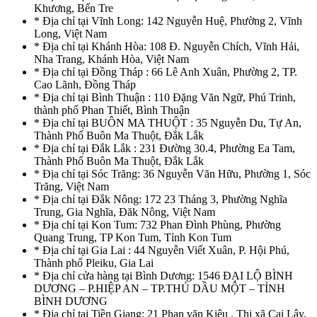
Khương, Bến Tre
* Địa chỉ tại Vĩnh Long: 142 Nguyễn Huệ, Phường 2, Vĩnh
Long, Việt Nam
* Địa chỉ tại Khánh Hòa: 108 Đ. Nguyễn Chích, Vĩnh Hải,
Nha Trang, Khánh Hòa, Việt Nam
* Địa chỉ tại Đồng Tháp : 66 Lê Anh Xuân, Phường 2, TP.
Cao Lãnh, Đồng Tháp
* Địa chỉ tại Bình Thuận : 110 Đặng Văn Ngữ, Phú Trinh,
thành phố Phan Thiết, Bình Thuận
* Địa chỉ tại BUÔN MA THUỘT : 35 Nguyễn Du, Tự An,
Thành Phố Buôn Ma Thuột, Đắk Lắk
* Địa chỉ tại Đắk Lắk : 231 Đường 30.4, Phường Ea Tam,
Thành Phố Buôn Ma Thuột, Đắk Lắk
* Địa chỉ tại Sóc Trăng: 36 Nguyễn Văn Hữu, Phường 1, Sóc
Trăng, Việt Nam
* Địa chỉ tại Đắk Nông: 172 23 Tháng 3, Phường Nghĩa
Trung, Gia Nghĩa, Đăk Nông, Việt Nam
* Địa chỉ tại Kon Tum: 732 Phan Đình Phùng, Phường
Quang Trung, TP Kon Tum, Tỉnh Kon Tum
* Địa chỉ tại Gia Lai : 44 Nguyễn Viết Xuân, P. Hội Phú,
Thành phố Pleiku, Gia Lai
* Địa chỉ cửa hàng tại Bình Dương: 1546 ĐẠI LỘ BÌNH
DƯƠNG – P.HIỆP AN – TP.THỦ DẦU MỘT – TỈNH
BÌNH DƯƠNG
* Địa chỉ tại Tiền Giang: 21 Phan văn Kiêu , Thị xã Cai Lậy,