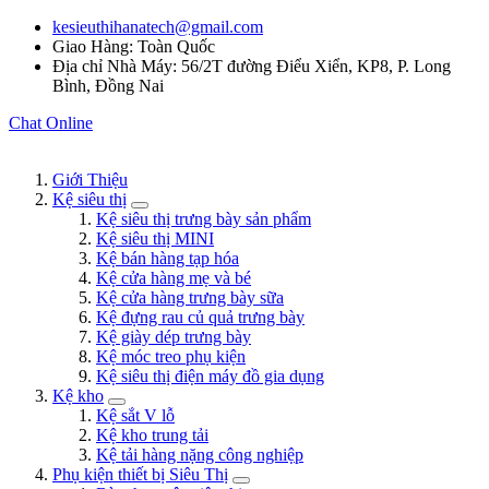
kesieuthihanatech@gmail.com
Giao Hàng: Toàn Quốc
Địa chỉ Nhà Máy: 56/2T đường Điểu Xiển, KP8, P. Long
Bình, Đồng Nai
Chat Online
Giới Thiệu
Kệ siêu thị
Kệ siêu thị trưng bày sản phẩm
Kệ siêu thị MINI
Kệ bán hàng tạp hóa
Kệ cửa hàng mẹ và bé
Kệ cửa hàng trưng bày sữa
Kệ đựng rau củ quả trưng bày
Kệ giày dép trưng bày
Kệ móc treo phụ kiện
Kệ siêu thị điện máy đồ gia dụng
Kệ kho
Kệ sắt V lỗ
Kệ kho trung tải
Kệ tải hàng nặng công nghiệp
Phụ kiện thiết bị Siêu Thị