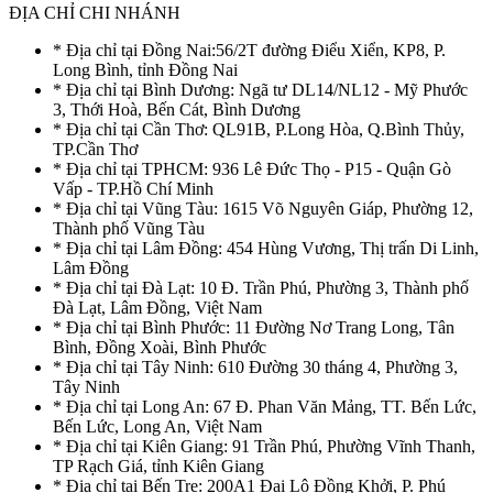
ĐỊA CHỈ CHI NHÁNH
* Địa chỉ tại Đồng Nai:56/2T đường Điểu Xiển, KP8, P.
Long Bình, tỉnh Đồng Nai
* Địa chỉ tại Bình Dương: Ngã tư DL14/NL12 - Mỹ Phước
3, Thới Hoà, Bến Cát, Bình Dương
* Địa chỉ tại Cần Thơ: QL91B, P.Long Hòa, Q.Bình Thủy,
TP.Cần Thơ
* Địa chỉ tại TPHCM: 936 Lê Đức Thọ - P15 - Quận Gò
Vấp - TP.Hồ Chí Minh
* Địa chỉ tại Vũng Tàu: 1615 Võ Nguyên Giáp, Phường 12,
Thành phố Vũng Tàu
* Địa chỉ tại Lâm Đồng: 454 Hùng Vương, Thị trấn Di Linh,
Lâm Đồng
* Địa chỉ tại Đà Lạt: 10 Đ. Trần Phú, Phường 3, Thành phố
Đà Lạt, Lâm Đồng, Việt Nam
* Địa chỉ tại Bình Phước: 11 Đường Nơ Trang Long, Tân
Bình, Đồng Xoài, Bình Phước
* Địa chỉ tại Tây Ninh: 610 Đường 30 tháng 4, Phường 3,
Tây Ninh
* Địa chỉ tại Long An: 67 Đ. Phan Văn Mảng, TT. Bến Lức,
Bến Lức, Long An, Việt Nam
* Địa chỉ tại Kiên Giang: 91 Trần Phú, Phường Vĩnh Thanh,
TP Rạch Giá, tỉnh Kiên Giang
* Địa chỉ tại Bến Tre: 200A1 Đại Lộ Đồng Khởi, P. Phú