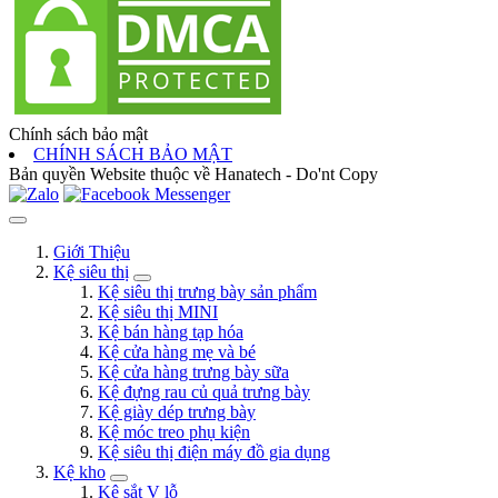
Chính sách bảo mật
CHÍNH SÁCH BẢO MẬT
Bản quyền Website thuộc về Hanatech - Do'nt Copy
Giới Thiệu
Kệ siêu thị
Kệ siêu thị trưng bày sản phẩm
Kệ siêu thị MINI
Kệ bán hàng tạp hóa
Kệ cửa hàng mẹ và bé
Kệ cửa hàng trưng bày sữa
Kệ đựng rau củ quả trưng bày
Kệ giày dép trưng bày
Kệ móc treo phụ kiện
Kệ siêu thị điện máy đồ gia dụng
Kệ kho
Kệ sắt V lỗ