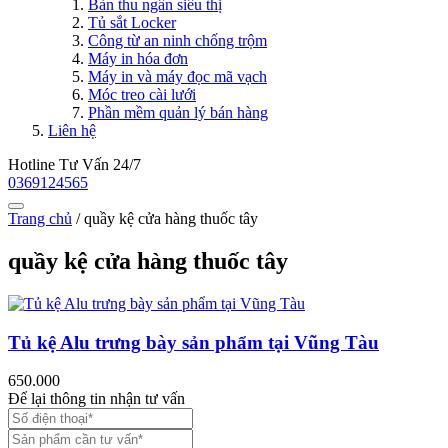
Bàn thu ngân siêu thị
Tủ sắt Locker
Công từ an ninh chống trộm
Máy in hóa đơn
Máy in và máy đọc mã vạch
Móc treo cài lưới
Phần mềm quản lý bán hàng
Liên hệ
Hotline Tư Vấn 24/7
0369124565
Trang chủ
/
quầy kệ cửa hàng thuốc tây
quầy kệ cửa hàng thuốc tây
Tủ kệ Alu trưng bày sản phẩm tại Vũng Tàu
650.000
Để lại thông tin nhận tư vấn