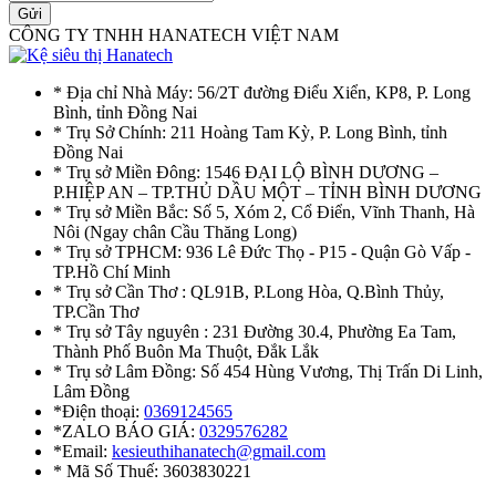
Gửi
CÔNG TY TNHH HANATECH VIỆT NAM
* Địa chỉ Nhà Máy: 56/2T đường Điểu Xiển, KP8, P. Long
Bình, tỉnh Đồng Nai
* Trụ Sở Chính: 211 Hoàng Tam Kỳ, P. Long Bình, tỉnh
Đồng Nai
* Trụ sở Miền Đông: 1546 ĐẠI LỘ BÌNH DƯƠNG –
P.HIỆP AN – TP.THỦ DẦU MỘT – TỈNH BÌNH DƯƠNG
* Trụ sở Miền Bắc: Số 5, Xóm 2, Cổ Điển, Vĩnh Thanh, Hà
Nôi (Ngay chân Cầu Thăng Long)
* Trụ sở TPHCM: 936 Lê Đức Thọ - P15 - Quận Gò Vấp -
TP.Hồ Chí Minh
* Trụ sở Cần Thơ : QL91B, P.Long Hòa, Q.Bình Thủy,
TP.Cần Thơ
* Trụ sở Tây nguyên : 231 Đường 30.4, Phường Ea Tam,
Thành Phố Buôn Ma Thuột, Đắk Lắk
* Trụ sở Lâm Đồng: Số 454 Hùng Vương, Thị Trấn Di Linh,
Lâm Đồng
*Điện thoại:
0369124565
*ZALO BÁO GIÁ:
0329576282
*Email:
kesieuthihanatech@gmail.com
* Mã Số Thuế: 3603830221