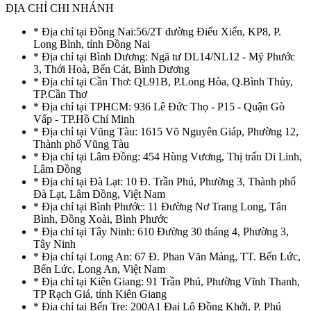
ĐỊA CHỈ CHI NHÁNH
* Địa chỉ tại Đồng Nai:56/2T đường Điểu Xiển, KP8, P.
Long Bình, tỉnh Đồng Nai
* Địa chỉ tại Bình Dương: Ngã tư DL14/NL12 - Mỹ Phước
3, Thới Hoà, Bến Cát, Bình Dương
* Địa chỉ tại Cần Thơ: QL91B, P.Long Hòa, Q.Bình Thủy,
TP.Cần Thơ
* Địa chỉ tại TPHCM: 936 Lê Đức Thọ - P15 - Quận Gò
Vấp - TP.Hồ Chí Minh
* Địa chỉ tại Vũng Tàu: 1615 Võ Nguyên Giáp, Phường 12,
Thành phố Vũng Tàu
* Địa chỉ tại Lâm Đồng: 454 Hùng Vương, Thị trấn Di Linh,
Lâm Đồng
* Địa chỉ tại Đà Lạt: 10 Đ. Trần Phú, Phường 3, Thành phố
Đà Lạt, Lâm Đồng, Việt Nam
* Địa chỉ tại Bình Phước: 11 Đường Nơ Trang Long, Tân
Bình, Đồng Xoài, Bình Phước
* Địa chỉ tại Tây Ninh: 610 Đường 30 tháng 4, Phường 3,
Tây Ninh
* Địa chỉ tại Long An: 67 Đ. Phan Văn Mảng, TT. Bến Lức,
Bến Lức, Long An, Việt Nam
* Địa chỉ tại Kiên Giang: 91 Trần Phú, Phường Vĩnh Thanh,
TP Rạch Giá, tỉnh Kiên Giang
* Địa chỉ tại Bến Tre: 200A1 Đại Lộ Đồng Khởi, P. Phú