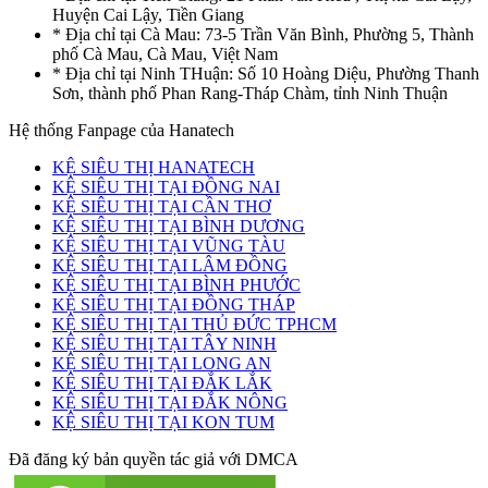
Huyện Cai Lậy, Tiền Giang
* Địa chỉ tại Cà Mau: 73-5 Trần Văn Bình, Phường 5, Thành
phố Cà Mau, Cà Mau, Việt Nam
* Địa chỉ tại Ninh THuận: Số 10 Hoàng Diệu, Phường Thanh
Sơn, thành phố Phan Rang-Tháp Chàm, tỉnh Ninh Thuận
Hệ thống Fanpage của Hanatech
KỆ SIÊU THỊ HANATECH
KỆ SIÊU THỊ TẠI ĐỒNG NAI
KỆ SIÊU THỊ TẠI CẦN THƠ
KỆ SIÊU THỊ TẠI BÌNH DƯƠNG
KỆ SIÊU THỊ TẠI VŨNG TÀU
KỆ SIÊU THỊ TẠI LÂM ĐỒNG
KỆ SIÊU THỊ TẠI BÌNH PHƯỚC
KỆ SIÊU THỊ TẠI ĐỒNG THÁP
KỆ SIÊU THỊ TẠI THỦ ĐỨC TPHCM
KỆ SIÊU THỊ TẠI TÂY NINH
KỆ SIÊU THỊ TẠI LONG AN
KỆ SIÊU THỊ TẠI ĐẮK LẮK
KỆ SIÊU THỊ TẠI ĐẮK NÔNG
KỆ SIÊU THỊ TẠI KON TUM
Đã đăng ký bản quyền tác giả với DMCA