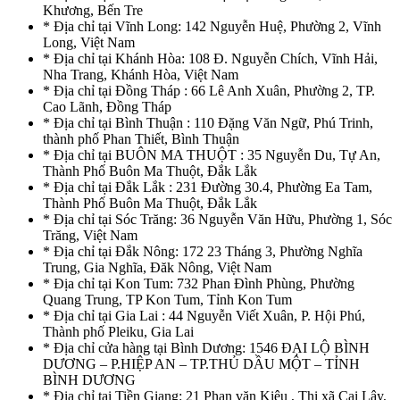
Khương, Bến Tre
* Địa chỉ tại Vĩnh Long: 142 Nguyễn Huệ, Phường 2, Vĩnh
Long, Việt Nam
* Địa chỉ tại Khánh Hòa: 108 Đ. Nguyễn Chích, Vĩnh Hải,
Nha Trang, Khánh Hòa, Việt Nam
* Địa chỉ tại Đồng Tháp : 66 Lê Anh Xuân, Phường 2, TP.
Cao Lãnh, Đồng Tháp
* Địa chỉ tại Bình Thuận : 110 Đặng Văn Ngữ, Phú Trinh,
thành phố Phan Thiết, Bình Thuận
* Địa chỉ tại BUÔN MA THUỘT : 35 Nguyễn Du, Tự An,
Thành Phố Buôn Ma Thuột, Đắk Lắk
* Địa chỉ tại Đắk Lắk : 231 Đường 30.4, Phường Ea Tam,
Thành Phố Buôn Ma Thuột, Đắk Lắk
* Địa chỉ tại Sóc Trăng: 36 Nguyễn Văn Hữu, Phường 1, Sóc
Trăng, Việt Nam
* Địa chỉ tại Đắk Nông: 172 23 Tháng 3, Phường Nghĩa
Trung, Gia Nghĩa, Đăk Nông, Việt Nam
* Địa chỉ tại Kon Tum: 732 Phan Đình Phùng, Phường
Quang Trung, TP Kon Tum, Tỉnh Kon Tum
* Địa chỉ tại Gia Lai : 44 Nguyễn Viết Xuân, P. Hội Phú,
Thành phố Pleiku, Gia Lai
* Địa chỉ cửa hàng tại Bình Dương: 1546 ĐẠI LỘ BÌNH
DƯƠNG – P.HIỆP AN – TP.THỦ DẦU MỘT – TỈNH
BÌNH DƯƠNG
* Địa chỉ tại Tiền Giang: 21 Phan văn Kiêu , Thị xã Cai Lậy,