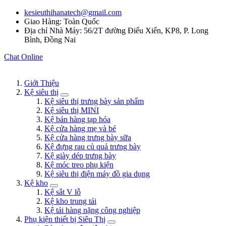
kesieuthihanatech@gmail.com
Giao Hàng: Toàn Quốc
Địa chỉ Nhà Máy: 56/2T đường Điểu Xiển, KP8, P. Long
Bình, Đồng Nai
Chat Online
Giới Thiệu
Kệ siêu thị
Kệ siêu thị trưng bày sản phẩm
Kệ siêu thị MINI
Kệ bán hàng tạp hóa
Kệ cửa hàng mẹ và bé
Kệ cửa hàng trưng bày sữa
Kệ đựng rau củ quả trưng bày
Kệ giày dép trưng bày
Kệ móc treo phụ kiện
Kệ siêu thị điện máy đồ gia dụng
Kệ kho
Kệ sắt V lỗ
Kệ kho trung tải
Kệ tải hàng nặng công nghiệp
Phụ kiện thiết bị Siêu Thị