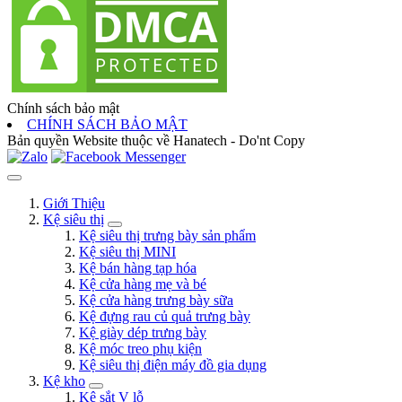
Chính sách bảo mật
CHÍNH SÁCH BẢO MẬT
Bản quyền Website thuộc về Hanatech - Do'nt Copy
Giới Thiệu
Kệ siêu thị
Kệ siêu thị trưng bày sản phẩm
Kệ siêu thị MINI
Kệ bán hàng tạp hóa
Kệ cửa hàng mẹ và bé
Kệ cửa hàng trưng bày sữa
Kệ đựng rau củ quả trưng bày
Kệ giày dép trưng bày
Kệ móc treo phụ kiện
Kệ siêu thị điện máy đồ gia dụng
Kệ kho
Kệ sắt V lỗ