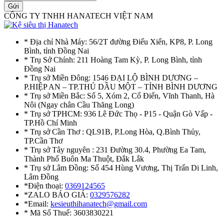
Gửi
CÔNG TY TNHH HANATECH VIỆT NAM
* Địa chỉ Nhà Máy: 56/2T đường Điểu Xiển, KP8, P. Long
Bình, tỉnh Đồng Nai
* Trụ Sở Chính: 211 Hoàng Tam Kỳ, P. Long Bình, tỉnh
Đồng Nai
* Trụ sở Miền Đông: 1546 ĐẠI LỘ BÌNH DƯƠNG –
P.HIỆP AN – TP.THỦ DẦU MỘT – TỈNH BÌNH DƯƠNG
* Trụ sở Miền Bắc: Số 5, Xóm 2, Cổ Điển, Vĩnh Thanh, Hà
Nôi (Ngay chân Cầu Thăng Long)
* Trụ sở TPHCM: 936 Lê Đức Thọ - P15 - Quận Gò Vấp -
TP.Hồ Chí Minh
* Trụ sở Cần Thơ : QL91B, P.Long Hòa, Q.Bình Thủy,
TP.Cần Thơ
* Trụ sở Tây nguyên : 231 Đường 30.4, Phường Ea Tam,
Thành Phố Buôn Ma Thuột, Đắk Lắk
* Trụ sở Lâm Đồng: Số 454 Hùng Vương, Thị Trấn Di Linh,
Lâm Đồng
*Điện thoại:
0369124565
*ZALO BÁO GIÁ:
0329576282
*Email:
kesieuthihanatech@gmail.com
* Mã Số Thuế: 3603830221