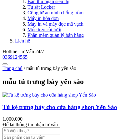
Bàn thu ngân siêu thị
Tủ sắt Locker
Công từ an ninh chống trộm
Máy in hóa đơn
Máy in và máy đọc mã vạch
Móc treo cài lưới
Phần mềm quản lý bán hàng
Liên hệ
Hotline Tư Vấn 24/7
0369124565
Trang chủ
/
mẫu tủ trưng bày yến sào
mẫu tủ trưng bày yến sào
Tủ kệ trưng bày cho cửa hàng shop Yến Sào
1.000.000
Để lại thông tin nhận tư vấn