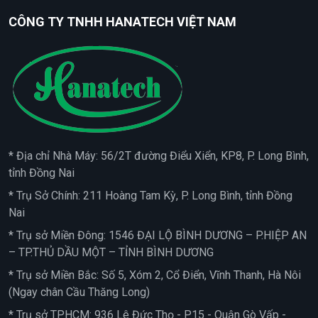
CÔNG TY TNHH HANATECH VIỆT NAM
* Địa chỉ Nhà Máy: 56/2T đường Điểu Xiển, KP8, P. Long Bình,
tỉnh Đồng Nai
* Trụ Sở Chính: 211 Hoàng Tam Kỳ, P. Long Bình, tỉnh Đồng
Nai
* Trụ sở Miền Đông: 1546 ĐẠI LỘ BÌNH DƯƠNG – P.HIỆP AN
– TP.THỦ DẦU MỘT – TỈNH BÌNH DƯƠNG
* Trụ sở Miền Bắc: Số 5, Xóm 2, Cổ Điển, Vĩnh Thanh, Hà Nôi
(Ngay chân Cầu Thăng Long)
* Trụ sở TPHCM: 936 Lê Đức Thọ - P15 - Quận Gò Vấp -