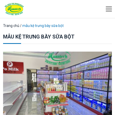
Trang chủ
/
mẫu kệ trưng bày sữa bột
MẪU KỆ TRƯNG BÀY SỮA BỘT