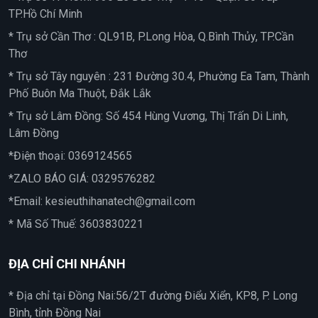
TP.Hồ Chí Minh
* Trụ sở Cần Thơ : QL91B, P.Long Hòa, Q.Bình Thủy, TP.Cần
Thơ
* Trụ sở Tây nguyên : 231 Đường 30.4, Phường Ea Tam, Thành
Phố Buôn Ma Thuột, Đắk Lắk
* Trụ sở Lâm Đồng: Số 454 Hùng Vương, Thị Trấn Di Linh,
Lâm Đồng
*Điện thoại:
0369124565
*ZALO BÁO GIÁ:
0329576282
*Email:
kesieuthihanatech@gmail.com
* Mã Số Thuế: 3603830221
ĐỊA CHỈ CHI NHÁNH
* Địa chỉ tại Đồng Nai:56/2T đường Điểu Xiển, KP8, P. Long
Bình, tỉnh Đồng Nai