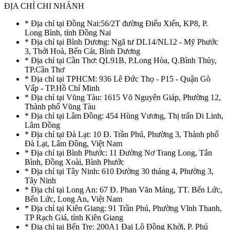
ĐỊA CHỈ CHI NHÁNH
* Địa chỉ tại Đồng Nai:56/2T đường Điểu Xiển, KP8, P.
Long Bình, tỉnh Đồng Nai
* Địa chỉ tại Bình Dương: Ngã tư DL14/NL12 - Mỹ Phước
3, Thới Hoà, Bến Cát, Bình Dương
* Địa chỉ tại Cần Thơ: QL91B, P.Long Hòa, Q.Bình Thủy,
TP.Cần Thơ
* Địa chỉ tại TPHCM: 936 Lê Đức Thọ - P15 - Quận Gò
Vấp - TP.Hồ Chí Minh
* Địa chỉ tại Vũng Tàu: 1615 Võ Nguyên Giáp, Phường 12,
Thành phố Vũng Tàu
* Địa chỉ tại Lâm Đồng: 454 Hùng Vương, Thị trấn Di Linh,
Lâm Đồng
* Địa chỉ tại Đà Lạt: 10 Đ. Trần Phú, Phường 3, Thành phố
Đà Lạt, Lâm Đồng, Việt Nam
* Địa chỉ tại Bình Phước: 11 Đường Nơ Trang Long, Tân
Bình, Đồng Xoài, Bình Phước
* Địa chỉ tại Tây Ninh: 610 Đường 30 tháng 4, Phường 3,
Tây Ninh
* Địa chỉ tại Long An: 67 Đ. Phan Văn Mảng, TT. Bến Lức,
Bến Lức, Long An, Việt Nam
* Địa chỉ tại Kiên Giang: 91 Trần Phú, Phường Vĩnh Thanh,
TP Rạch Giá, tỉnh Kiên Giang
* Địa chỉ tại Bến Tre: 200A1 Đại Lộ Đồng Khởi, P. Phú