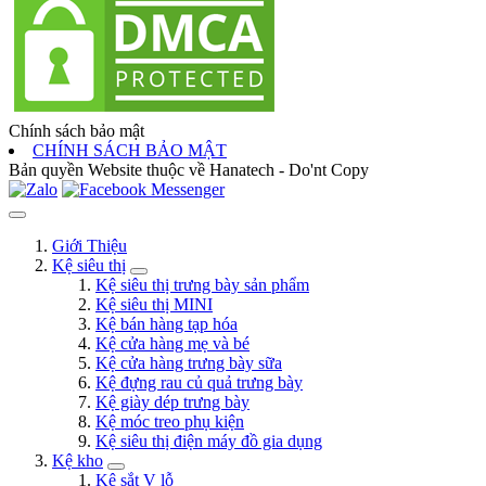
Chính sách bảo mật
CHÍNH SÁCH BẢO MẬT
Bản quyền Website thuộc về Hanatech - Do'nt Copy
Giới Thiệu
Kệ siêu thị
Kệ siêu thị trưng bày sản phẩm
Kệ siêu thị MINI
Kệ bán hàng tạp hóa
Kệ cửa hàng mẹ và bé
Kệ cửa hàng trưng bày sữa
Kệ đựng rau củ quả trưng bày
Kệ giày dép trưng bày
Kệ móc treo phụ kiện
Kệ siêu thị điện máy đồ gia dụng
Kệ kho
Kệ sắt V lỗ