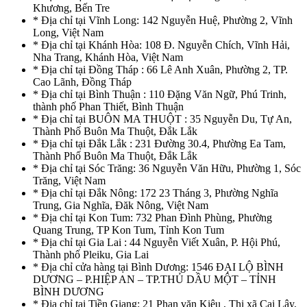
Khương, Bến Tre
* Địa chỉ tại Vĩnh Long: 142 Nguyễn Huệ, Phường 2, Vĩnh
Long, Việt Nam
* Địa chỉ tại Khánh Hòa: 108 Đ. Nguyễn Chích, Vĩnh Hải,
Nha Trang, Khánh Hòa, Việt Nam
* Địa chỉ tại Đồng Tháp : 66 Lê Anh Xuân, Phường 2, TP.
Cao Lãnh, Đồng Tháp
* Địa chỉ tại Bình Thuận : 110 Đặng Văn Ngữ, Phú Trinh,
thành phố Phan Thiết, Bình Thuận
* Địa chỉ tại BUÔN MA THUỘT : 35 Nguyễn Du, Tự An,
Thành Phố Buôn Ma Thuột, Đắk Lắk
* Địa chỉ tại Đắk Lắk : 231 Đường 30.4, Phường Ea Tam,
Thành Phố Buôn Ma Thuột, Đắk Lắk
* Địa chỉ tại Sóc Trăng: 36 Nguyễn Văn Hữu, Phường 1, Sóc
Trăng, Việt Nam
* Địa chỉ tại Đắk Nông: 172 23 Tháng 3, Phường Nghĩa
Trung, Gia Nghĩa, Đăk Nông, Việt Nam
* Địa chỉ tại Kon Tum: 732 Phan Đình Phùng, Phường
Quang Trung, TP Kon Tum, Tỉnh Kon Tum
* Địa chỉ tại Gia Lai : 44 Nguyễn Viết Xuân, P. Hội Phú,
Thành phố Pleiku, Gia Lai
* Địa chỉ cửa hàng tại Bình Dương: 1546 ĐẠI LỘ BÌNH
DƯƠNG – P.HIỆP AN – TP.THỦ DẦU MỘT – TỈNH
BÌNH DƯƠNG
* Địa chỉ tại Tiền Giang: 21 Phan văn Kiêu , Thị xã Cai Lậy,