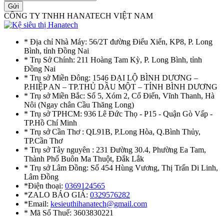
Gửi
CÔNG TY TNHH HANATECH VIỆT NAM
* Địa chỉ Nhà Máy: 56/2T đường Điểu Xiển, KP8, P. Long
Bình, tỉnh Đồng Nai
* Trụ Sở Chính: 211 Hoàng Tam Kỳ, P. Long Bình, tỉnh
Đồng Nai
* Trụ sở Miền Đông: 1546 ĐẠI LỘ BÌNH DƯƠNG –
P.HIỆP AN – TP.THỦ DẦU MỘT – TỈNH BÌNH DƯƠNG
* Trụ sở Miền Bắc: Số 5, Xóm 2, Cổ Điển, Vĩnh Thanh, Hà
Nôi (Ngay chân Cầu Thăng Long)
* Trụ sở TPHCM: 936 Lê Đức Thọ - P15 - Quận Gò Vấp -
TP.Hồ Chí Minh
* Trụ sở Cần Thơ : QL91B, P.Long Hòa, Q.Bình Thủy,
TP.Cần Thơ
* Trụ sở Tây nguyên : 231 Đường 30.4, Phường Ea Tam,
Thành Phố Buôn Ma Thuột, Đắk Lắk
* Trụ sở Lâm Đồng: Số 454 Hùng Vương, Thị Trấn Di Linh,
Lâm Đồng
*Điện thoại:
0369124565
*ZALO BÁO GIÁ:
0329576282
*Email:
kesieuthihanatech@gmail.com
* Mã Số Thuế: 3603830221