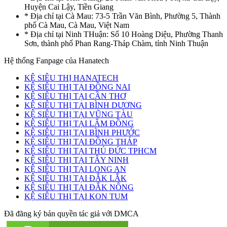
Huyện Cai Lậy, Tiền Giang
* Địa chỉ tại Cà Mau: 73-5 Trần Văn Bình, Phường 5, Thành
phố Cà Mau, Cà Mau, Việt Nam
* Địa chỉ tại Ninh THuận: Số 10 Hoàng Diệu, Phường Thanh
Sơn, thành phố Phan Rang-Tháp Chàm, tỉnh Ninh Thuận
Hệ thống Fanpage của Hanatech
KỆ SIÊU THỊ HANATECH
KỆ SIÊU THỊ TẠI ĐỒNG NAI
KỆ SIÊU THỊ TẠI CẦN THƠ
KỆ SIÊU THỊ TẠI BÌNH DƯƠNG
KỆ SIÊU THỊ TẠI VŨNG TÀU
KỆ SIÊU THỊ TẠI LÂM ĐỒNG
KỆ SIÊU THỊ TẠI BÌNH PHƯỚC
KỆ SIÊU THỊ TẠI ĐỒNG THÁP
KỆ SIÊU THỊ TẠI THỦ ĐỨC TPHCM
KỆ SIÊU THỊ TẠI TÂY NINH
KỆ SIÊU THỊ TẠI LONG AN
KỆ SIÊU THỊ TẠI ĐẮK LẮK
KỆ SIÊU THỊ TẠI ĐẮK NÔNG
KỆ SIÊU THỊ TẠI KON TUM
Đã đăng ký bản quyền tác giả với DMCA