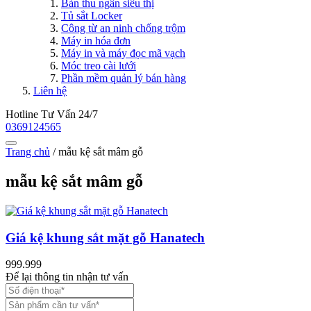
Bàn thu ngân siêu thị
Tủ sắt Locker
Công từ an ninh chống trộm
Máy in hóa đơn
Máy in và máy đọc mã vạch
Móc treo cài lưới
Phần mềm quản lý bán hàng
Liên hệ
Hotline Tư Vấn 24/7
0369124565
Trang chủ
/
mẫu kệ sắt mâm gỗ
mẫu kệ sắt mâm gỗ
Giá kệ khung sắt mặt gỗ Hanatech
999.999
Để lại thông tin nhận tư vấn