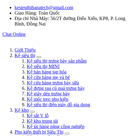
kesieuthihanatech@gmail.com
Giao Hàng: Toàn Quốc
Địa chỉ Nhà Máy: 56/2T đường Điểu Xiển, KP8, P. Long
Bình, Đồng Nai
Chat Online
Giới Thiệu
Kệ siêu thị
Kệ siêu thị trưng bày sản phẩm
Kệ siêu thị MINI
Kệ bán hàng tạp hóa
Kệ cửa hàng mẹ và bé
Kệ cửa hàng trưng bày sữa
Kệ đựng rau củ quả trưng bày
Kệ giày dép trưng bày
Kệ móc treo phụ kiện
Kệ siêu thị điện máy đồ gia dụng
Kệ kho
Kệ sắt V lỗ
Kệ kho trung tải
Kệ tải hàng nặng công nghiệp
Phụ kiện thiết bị Siêu Thị