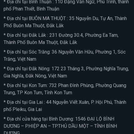
* Địa chỉ tại Bình Thuận : 110 Đặng Văn Ngữ, Phú Trinh, thành
phố Phan Thiết, Bình Thuận
* Địa chỉ tại BUÔN MA THUỘT : 35 Nguyễn Du, Tự An, Thành
Phố Buôn Ma Thuột, Đắk Lắk
* Địa chỉ tại Đắk Lắk : 231 Đường 30.4, Phường Ea Tam,
Thành Phố Buôn Ma Thuột, Đắk Lắk
* Địa chỉ tại Sóc Trăng: 36 Nguyễn Văn Hữu, Phường 1, Sóc
Trăng, Việt Nam
* Địa chỉ tại Đắk Nông: 172 23 Tháng 3, Phường Nghĩa Trung,
Gia Nghĩa, Đăk Nông, Việt Nam
* Địa chỉ tại Kon Tum: 732 Phan Đình Phùng, Phường Quang
Trung, TP Kon Tum, Tỉnh Kon Tum
* Địa chỉ tại Gia Lai : 44 Nguyễn Viết Xuân, P. Hội Phú, Thành
phố Pleiku, Gia Lai
* Địa chỉ cửa hàng tại Bình Dương: 1546 ĐẠI LỘ BÌNH
DƯƠNG – P.HIỆP AN – TP.THỦ DẦU MỘT – TỈNH BÌNH
DƯƠNG