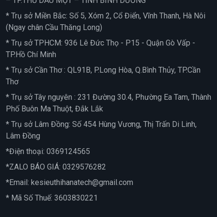
– TP.THỦ DẦU MỘT – TỈNH BÌNH DƯƠNG
* Trụ sở Miền Bắc: Số 5, Xóm 2, Cổ Điển, Vĩnh Thanh, Hà Nôi
(Ngay chân Cầu Thăng Long)
* Trụ sở TPHCM: 936 Lê Đức Thọ - P15 - Quận Gò Vấp -
TP.Hồ Chí Minh
* Trụ sở Cần Thơ : QL91B, P.Long Hòa, Q.Bình Thủy, TP.Cần
Thơ
* Trụ sở Tây nguyên : 231 Đường 30.4, Phường Ea Tam, Thành
Phố Buôn Ma Thuột, Đắk Lắk
* Trụ sở Lâm Đồng: Số 454 Hùng Vương, Thị Trấn Di Linh,
Lâm Đồng
*Điện thoại:
0369124565
*ZALO BÁO GIÁ:
0329576282
*Email:
kesieuthihanatech@gmail.com
* Mã Số Thuế: 3603830221