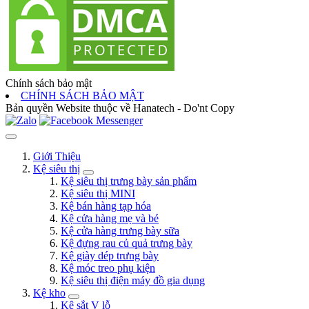
Chính sách bảo mật
CHÍNH SÁCH BẢO MẬT
Bản quyền Website thuộc về Hanatech - Do'nt Copy
Giới Thiệu
Kệ siêu thị
Kệ siêu thị trưng bày sản phẩm
Kệ siêu thị MINI
Kệ bán hàng tạp hóa
Kệ cửa hàng mẹ và bé
Kệ cửa hàng trưng bày sữa
Kệ đựng rau củ quả trưng bày
Kệ giày dép trưng bày
Kệ móc treo phụ kiện
Kệ siêu thị điện máy đồ gia dụng
Kệ kho
Kệ sắt V lỗ