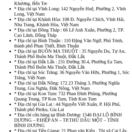
Khương, Bến Tre
* Địa chỉ tại Vĩnh Long: 142 Nguyễn Huệ, Phường 2, Vĩnh
Long, Việt Nam
* Địa chỉ tại Khánh Hòa: 108 Đ. Nguyễn Chích, Vĩnh Hải,
Nha Trang, Khánh Hòa, Việt Nam
* Địa chỉ tại Đồng Tháp : 66 Lê Anh Xuân, Phường 2, TP.
Cao Lãnh, Đồng Tháp
* Địa chỉ tại Bình Thuận : 110 Đặng Văn Ngữ, Phú Trinh,
thành phố Phan Thiết, Bình Thuận
* Địa chỉ tại BUÔN MA THUỘT : 35 Nguyễn Du, Tự An,
Thành Phố Buôn Ma Thuột, Đắk Lắk
* Địa chỉ tại Đắk Lắk : 231 Đường 30.4, Phường Ea Tam,
Thành Phố Buôn Ma Thuột, Đắk Lắk
* Địa chỉ tại Sóc Trăng: 36 Nguyễn Văn Hữu, Phường 1, Sóc
Trăng, Việt Nam
* Địa chỉ tại Đắk Nông: 172 23 Tháng 3, Phường Nghĩa
Trung, Gia Nghĩa, Đăk Nông, Việt Nam
* Địa chỉ tại Kon Tum: 732 Phan Đình Phùng, Phường
Quang Trung, TP Kon Tum, Tỉnh Kon Tum
* Địa chỉ tại Gia Lai : 44 Nguyễn Viết Xuân, P. Hội Phú,
Thành phố Pleiku, Gia Lai
* Địa chỉ cửa hàng tại Bình Dương: 1546 ĐẠI LỘ BÌNH
DƯƠNG – P.HIỆP AN – TP.THỦ DẦU MỘT – TỈNH
BÌNH DƯƠNG
* Địa chỉ tại Tiền Giang: 21 Phan văn Kiêu , Thị xã Cai Lậy,