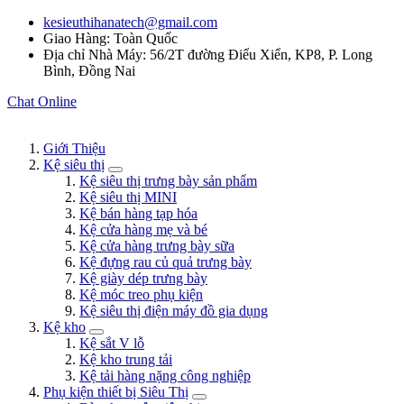
kesieuthihanatech@gmail.com
Giao Hàng: Toàn Quốc
Địa chỉ Nhà Máy: 56/2T đường Điểu Xiển, KP8, P. Long
Bình, Đồng Nai
Chat Online
Giới Thiệu
Kệ siêu thị
Kệ siêu thị trưng bày sản phẩm
Kệ siêu thị MINI
Kệ bán hàng tạp hóa
Kệ cửa hàng mẹ và bé
Kệ cửa hàng trưng bày sữa
Kệ đựng rau củ quả trưng bày
Kệ giày dép trưng bày
Kệ móc treo phụ kiện
Kệ siêu thị điện máy đồ gia dụng
Kệ kho
Kệ sắt V lỗ
Kệ kho trung tải
Kệ tải hàng nặng công nghiệp
Phụ kiện thiết bị Siêu Thị