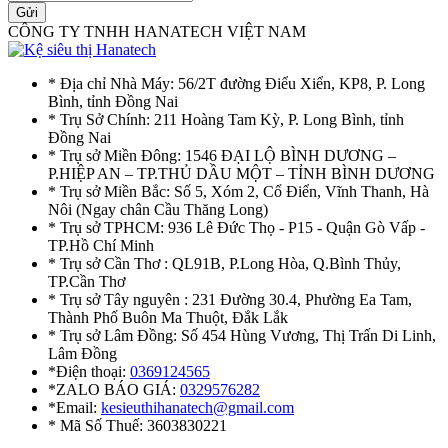
Gửi
CÔNG TY TNHH HANATECH VIỆT NAM
* Địa chỉ Nhà Máy: 56/2T đường Điểu Xiển, KP8, P. Long
Bình, tỉnh Đồng Nai
* Trụ Sở Chính: 211 Hoàng Tam Kỳ, P. Long Bình, tỉnh
Đồng Nai
* Trụ sở Miền Đông: 1546 ĐẠI LỘ BÌNH DƯƠNG –
P.HIỆP AN – TP.THỦ DẦU MỘT – TỈNH BÌNH DƯƠNG
* Trụ sở Miền Bắc: Số 5, Xóm 2, Cổ Điển, Vĩnh Thanh, Hà
Nôi (Ngay chân Cầu Thăng Long)
* Trụ sở TPHCM: 936 Lê Đức Thọ - P15 - Quận Gò Vấp -
TP.Hồ Chí Minh
* Trụ sở Cần Thơ : QL91B, P.Long Hòa, Q.Bình Thủy,
TP.Cần Thơ
* Trụ sở Tây nguyên : 231 Đường 30.4, Phường Ea Tam,
Thành Phố Buôn Ma Thuột, Đắk Lắk
* Trụ sở Lâm Đồng: Số 454 Hùng Vương, Thị Trấn Di Linh,
Lâm Đồng
*Điện thoại:
0369124565
*ZALO BÁO GIÁ:
0329576282
*Email:
kesieuthihanatech@gmail.com
* Mã Số Thuế: 3603830221