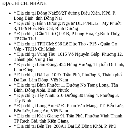
ĐỊA CHỈ CHI NHÁNH
* Địa chỉ tại Đồng Nai:56/2T đường Điểu Xiển, KP8, P.
Long Bình, tỉnh Đồng Nai
* Địa chỉ tại Bình Dương: Ngã tư DL14/NL12 - Mỹ Phước
3, Thới Hoà, Bến Cát, Bình Dương
* Địa chỉ tại Cần Thơ: QL91B, P.Long Hòa, Q.Bình Thủy,
TP.Cần Thơ
* Địa chỉ tại TPHCM: 936 Lê Đức Thọ - P15 - Quận Gò
Vấp - TP.Hồ Chí Minh
* Địa chỉ tại Vũng Tàu: 1615 Võ Nguyên Giáp, Phường 12,
Thành phố Vũng Tàu
* Địa chỉ tại Lâm Đồng: 454 Hùng Vương, Thị trấn Di Linh,
Lâm Đồng
* Địa chỉ tại Đà Lạt: 10 Đ. Trần Phú, Phường 3, Thành phố
Đà Lạt, Lâm Đồng, Việt Nam
* Địa chỉ tại Bình Phước: 11 Đường Nơ Trang Long, Tân
Bình, Đồng Xoài, Bình Phước
* Địa chỉ tại Tây Ninh: 610 Đường 30 tháng 4, Phường 3,
Tây Ninh
* Địa chỉ tại Long An: 67 Đ. Phan Văn Mảng, TT. Bến Lức,
Bến Lức, Long An, Việt Nam
* Địa chỉ tại Kiên Giang: 91 Trần Phú, Phường Vĩnh Thanh,
TP Rạch Giá, tỉnh Kiên Giang
* Địa chỉ tại Bến Tre: 200A1 Đại Lộ Đồng Khởi, P. Phú