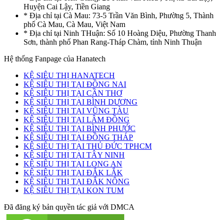
Huyện Cai Lậy, Tiền Giang
* Địa chỉ tại Cà Mau: 73-5 Trần Văn Bình, Phường 5, Thành
phố Cà Mau, Cà Mau, Việt Nam
* Địa chỉ tại Ninh THuận: Số 10 Hoàng Diệu, Phường Thanh
Sơn, thành phố Phan Rang-Tháp Chàm, tỉnh Ninh Thuận
Hệ thống Fanpage của Hanatech
KỆ SIÊU THỊ HANATECH
KỆ SIÊU THỊ TẠI ĐỒNG NAI
KỆ SIÊU THỊ TẠI CẦN THƠ
KỆ SIÊU THỊ TẠI BÌNH DƯƠNG
KỆ SIÊU THỊ TẠI VŨNG TÀU
KỆ SIÊU THỊ TẠI LÂM ĐỒNG
KỆ SIÊU THỊ TẠI BÌNH PHƯỚC
KỆ SIÊU THỊ TẠI ĐỒNG THÁP
KỆ SIÊU THỊ TẠI THỦ ĐỨC TPHCM
KỆ SIÊU THỊ TẠI TÂY NINH
KỆ SIÊU THỊ TẠI LONG AN
KỆ SIÊU THỊ TẠI ĐẮK LẮK
KỆ SIÊU THỊ TẠI ĐẮK NÔNG
KỆ SIÊU THỊ TẠI KON TUM
Đã đăng ký bản quyền tác giả với DMCA