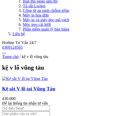
Bàn thu ngân siêu thị
Tủ sắt Locker
Công từ an ninh chống trộm
Máy in hóa đơn
Máy in và máy đọc mã vạch
Móc treo cài lưới
Phần mềm quản lý bán hàng
Liên hệ
Hotline Tư Vấn 24/7
0369124565
Trang chủ
/
kệ v lỗ vũng tàu
kệ v lỗ vũng tàu
Kệ sắt V lỗ tại Vũng Tàu
430.000
Để lại thông tin nhận tư vấn