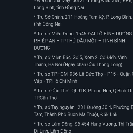
* Địa chỉ Nhà Máy: 56/2T đường Điểu Xiển, KP8, 
Long Bình, tỉnh Đồng Nai
* Trụ Sở Chính: 211 Hoàng Tam Kỳ, P. Long Bình,
tỉnh Đồng Nai
* Trụ sở Miền Đông: 1546 ĐẠI LỘ BÌNH DƯƠNG
P.HIỆP AN – TP.THỦ DẦU MỘT – TỈNH BÌNH
DƯƠNG
* Trụ sở Miền Bắc: Số 5, Xóm 2, Cổ Điển, Vĩnh
Thanh, Hà Nôi (Ngay chân Cầu Thăng Long)
* Trụ sở TPHCM: 936 Lê Đức Thọ - P15 - Quận 
Vấp - TP.Hồ Chí Minh
* Trụ sở Cần Thơ : QL91B, P.Long Hòa, Q.Bình Th
TP.Cần Thơ
* Trụ sở Tây nguyên : 231 Đường 30.4, Phường 
Tam, Thành Phố Buôn Ma Thuột, Đắk Lắk
* Trụ sở Lâm Đồng: Số 454 Hùng Vương, Thị Trấ
Di Linh, Lâm Đồng