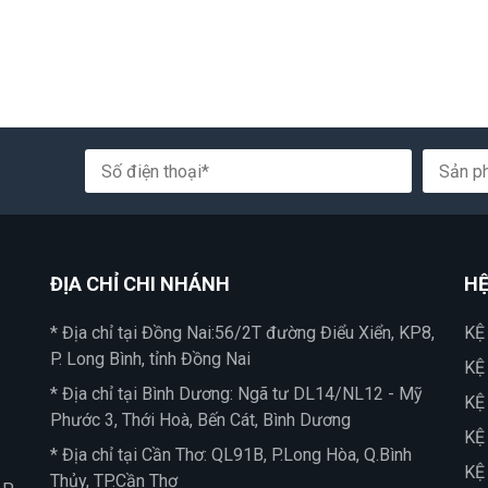
ĐỊA CHỈ CHI NHÁNH
HỆ
* Địa chỉ tại Đồng Nai:56/2T đường Điểu Xiển, KP8,
KỆ
P. Long Bình, tỉnh Đồng Nai
KỆ
* Địa chỉ tại Bình Dương: Ngã tư DL14/NL12 - Mỹ
KỆ
Phước 3, Thới Hoà, Bến Cát, Bình Dương
KỆ
* Địa chỉ tại Cần Thơ: QL91B, P.Long Hòa, Q.Bình
KỆ
Thủy, TP.Cần Thơ