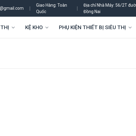
Giao Hàng: Toàn
Địa chỉ Nhà Máy: 56/2T đườn
h@gmail.com
Quốc
Đồng Nai
 THỊ
KỆ KHO
PHỤ KIỆN THIẾT BỊ SIÊU THỊ