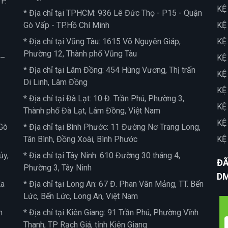
P.
KỆ
* Địa chỉ tại TPHCM: 936 Lê Đức Thọ - P15 - Quận
Gò Vấp - TP.Hồ Chí Minh
KỆ
* Địa chỉ tại Vũng Tàu: 1615 Võ Nguyên Giáp,
KỆ
Phường 12, Thành phố Vũng Tàu
 –
KỆ
* Địa chỉ tại Lâm Đồng: 454 Hùng Vương, Thị trấn
KỆ
Di Linh, Lâm Đồng
KỆ
* Địa chỉ tại Đà Lạt: 10 Đ. Trần Phú, Phường 3,
KỆ
Thành phố Đà Lạt, Lâm Đồng, Việt Nam
KỆ
Gò
* Địa chỉ tại Bình Phước: 11 Đường Nơ Trang Long,
Tân Bình, Đồng Xoài, Bình Phước
KỆ
ủy,
* Địa chỉ tại Tây Ninh: 610 Đường 30 tháng 4,
ĐÃ
Phường 3, Tây Ninh
D
Ea
* Địa chỉ tại Long An: 67 Đ. Phan Văn Mảng, TT. Bến
Lức, Bến Lức, Long An, Việt Nam
n
* Địa chỉ tại Kiên Giang: 91 Trần Phú, Phường Vĩnh
Thanh, TP Rạch Giá, tỉnh Kiên Giang