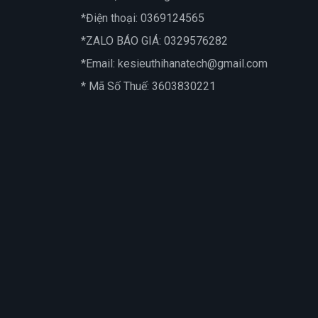
*Điện thoại:
0369124565
*ZALO BÁO GIÁ:
0329576282
*Email:
kesieuthihanatech@gmail.com
* Mã Số Thuế: 3603830221