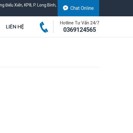
g Điểu Xiển, KP8, P. Long Bình,
Chat Online
Hotline Tư Vấn 24/7
LIÊN HỆ
0369124565