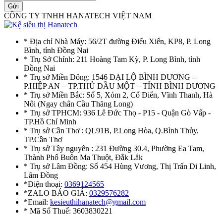
Gửi
CÔNG TY TNHH HANATECH VIỆT NAM
* Địa chỉ Nhà Máy: 56/2T đường Điểu Xiển, KP8, P. Long
Bình, tỉnh Đồng Nai
* Trụ Sở Chính: 211 Hoàng Tam Kỳ, P. Long Bình, tỉnh
Đồng Nai
* Trụ sở Miền Đông: 1546 ĐẠI LỘ BÌNH DƯƠNG –
P.HIỆP AN – TP.THỦ DẦU MỘT – TỈNH BÌNH DƯƠNG
* Trụ sở Miền Bắc: Số 5, Xóm 2, Cổ Điển, Vĩnh Thanh, Hà
Nôi (Ngay chân Cầu Thăng Long)
* Trụ sở TPHCM: 936 Lê Đức Thọ - P15 - Quận Gò Vấp -
TP.Hồ Chí Minh
* Trụ sở Cần Thơ : QL91B, P.Long Hòa, Q.Bình Thủy,
TP.Cần Thơ
* Trụ sở Tây nguyên : 231 Đường 30.4, Phường Ea Tam,
Thành Phố Buôn Ma Thuột, Đắk Lắk
* Trụ sở Lâm Đồng: Số 454 Hùng Vương, Thị Trấn Di Linh,
Lâm Đồng
*Điện thoại:
0369124565
*ZALO BÁO GIÁ:
0329576282
*Email:
kesieuthihanatech@gmail.com
* Mã Số Thuế: 3603830221