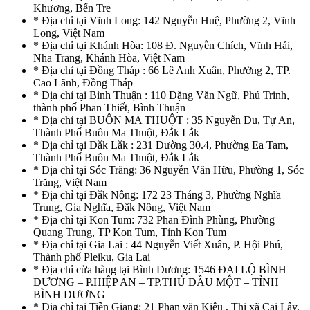
Khương, Bến Tre
* Địa chỉ tại Vĩnh Long: 142 Nguyễn Huệ, Phường 2, Vĩnh
Long, Việt Nam
* Địa chỉ tại Khánh Hòa: 108 Đ. Nguyễn Chích, Vĩnh Hải,
Nha Trang, Khánh Hòa, Việt Nam
* Địa chỉ tại Đồng Tháp : 66 Lê Anh Xuân, Phường 2, TP.
Cao Lãnh, Đồng Tháp
* Địa chỉ tại Bình Thuận : 110 Đặng Văn Ngữ, Phú Trinh,
thành phố Phan Thiết, Bình Thuận
* Địa chỉ tại BUÔN MA THUỘT : 35 Nguyễn Du, Tự An,
Thành Phố Buôn Ma Thuột, Đắk Lắk
* Địa chỉ tại Đắk Lắk : 231 Đường 30.4, Phường Ea Tam,
Thành Phố Buôn Ma Thuột, Đắk Lắk
* Địa chỉ tại Sóc Trăng: 36 Nguyễn Văn Hữu, Phường 1, Sóc
Trăng, Việt Nam
* Địa chỉ tại Đắk Nông: 172 23 Tháng 3, Phường Nghĩa
Trung, Gia Nghĩa, Đăk Nông, Việt Nam
* Địa chỉ tại Kon Tum: 732 Phan Đình Phùng, Phường
Quang Trung, TP Kon Tum, Tỉnh Kon Tum
* Địa chỉ tại Gia Lai : 44 Nguyễn Viết Xuân, P. Hội Phú,
Thành phố Pleiku, Gia Lai
* Địa chỉ cửa hàng tại Bình Dương: 1546 ĐẠI LỘ BÌNH
DƯƠNG – P.HIỆP AN – TP.THỦ DẦU MỘT – TỈNH
BÌNH DƯƠNG
* Địa chỉ tại Tiền Giang: 21 Phan văn Kiêu , Thị xã Cai Lậy,