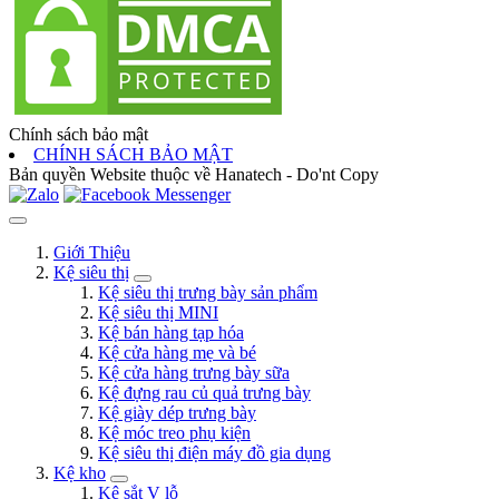
Chính sách bảo mật
CHÍNH SÁCH BẢO MẬT
Bản quyền Website thuộc về Hanatech - Do'nt Copy
Giới Thiệu
Kệ siêu thị
Kệ siêu thị trưng bày sản phẩm
Kệ siêu thị MINI
Kệ bán hàng tạp hóa
Kệ cửa hàng mẹ và bé
Kệ cửa hàng trưng bày sữa
Kệ đựng rau củ quả trưng bày
Kệ giày dép trưng bày
Kệ móc treo phụ kiện
Kệ siêu thị điện máy đồ gia dụng
Kệ kho
Kệ sắt V lỗ