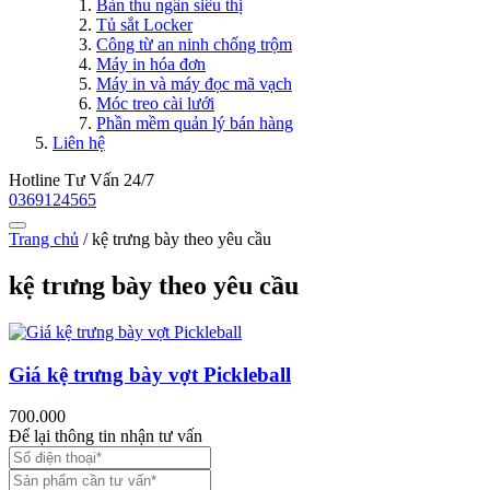
Bàn thu ngân siêu thị
Tủ sắt Locker
Công từ an ninh chống trộm
Máy in hóa đơn
Máy in và máy đọc mã vạch
Móc treo cài lưới
Phần mềm quản lý bán hàng
Liên hệ
Hotline Tư Vấn 24/7
0369124565
Trang chủ
/
kệ trưng bày theo yêu cầu
kệ trưng bày theo yêu cầu
Giá kệ trưng bày vợt Pickleball
700.000
Để lại thông tin nhận tư vấn