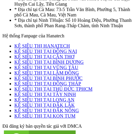
Huyện Cai Lậy, Tiền Giang
* Địa chỉ tại Cà Mau: 73-5 Trần Văn Bình, Phường 5, Thành
phố Cà Mau, Cà Mau, Việt Nam
* Địa chỉ tại Ninh THuận: Số 10 Hoàng Diệu, Phường Thanh
Sơn, thành phố Phan Rang-Tháp Chàm, tỉnh Ninh Thuận
Hệ thống Fanpage của Hanatech
KỆ SIÊU THỊ HANATECH
KỆ SIÊU THỊ TẠI ĐỒNG NAI
KỆ SIÊU THỊ TẠI CẦN THƠ
KỆ SIÊU THỊ TẠI BÌNH DƯƠNG
KỆ SIÊU THỊ TẠI VŨNG TÀU
KỆ SIÊU THỊ TẠI LÂM ĐỒNG
KỆ SIÊU THỊ TẠI BÌNH PHƯỚC
KỆ SIÊU THỊ TẠI ĐỒNG THÁP
KỆ SIÊU THỊ TẠI THỦ ĐỨC TPHCM
KỆ SIÊU THỊ TẠI TÂY NINH
KỆ SIÊU THỊ TẠI LONG AN
KỆ SIÊU THỊ TẠI ĐẮK LẮK
KỆ SIÊU THỊ TẠI ĐẮK NÔNG
KỆ SIÊU THỊ TẠI KON TUM
Đã đăng ký bản quyền tác giả với DMCA