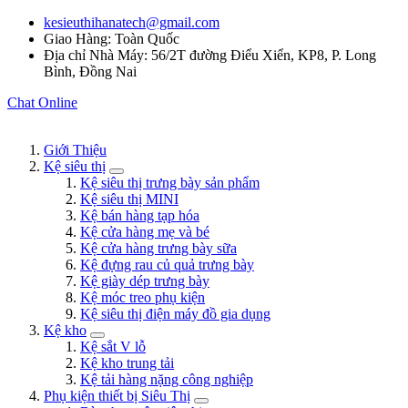
kesieuthihanatech@gmail.com
Giao Hàng: Toàn Quốc
Địa chỉ Nhà Máy: 56/2T đường Điểu Xiển, KP8, P. Long
Bình, Đồng Nai
Chat Online
Giới Thiệu
Kệ siêu thị
Kệ siêu thị trưng bày sản phẩm
Kệ siêu thị MINI
Kệ bán hàng tạp hóa
Kệ cửa hàng mẹ và bé
Kệ cửa hàng trưng bày sữa
Kệ đựng rau củ quả trưng bày
Kệ giày dép trưng bày
Kệ móc treo phụ kiện
Kệ siêu thị điện máy đồ gia dụng
Kệ kho
Kệ sắt V lỗ
Kệ kho trung tải
Kệ tải hàng nặng công nghiệp
Phụ kiện thiết bị Siêu Thị