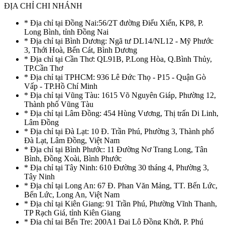
ĐỊA CHỈ CHI NHÁNH
* Địa chỉ tại Đồng Nai:56/2T đường Điểu Xiển, KP8, P.
Long Bình, tỉnh Đồng Nai
* Địa chỉ tại Bình Dương: Ngã tư DL14/NL12 - Mỹ Phước
3, Thới Hoà, Bến Cát, Bình Dương
* Địa chỉ tại Cần Thơ: QL91B, P.Long Hòa, Q.Bình Thủy,
TP.Cần Thơ
* Địa chỉ tại TPHCM: 936 Lê Đức Thọ - P15 - Quận Gò
Vấp - TP.Hồ Chí Minh
* Địa chỉ tại Vũng Tàu: 1615 Võ Nguyên Giáp, Phường 12,
Thành phố Vũng Tàu
* Địa chỉ tại Lâm Đồng: 454 Hùng Vương, Thị trấn Di Linh,
Lâm Đồng
* Địa chỉ tại Đà Lạt: 10 Đ. Trần Phú, Phường 3, Thành phố
Đà Lạt, Lâm Đồng, Việt Nam
* Địa chỉ tại Bình Phước: 11 Đường Nơ Trang Long, Tân
Bình, Đồng Xoài, Bình Phước
* Địa chỉ tại Tây Ninh: 610 Đường 30 tháng 4, Phường 3,
Tây Ninh
* Địa chỉ tại Long An: 67 Đ. Phan Văn Mảng, TT. Bến Lức,
Bến Lức, Long An, Việt Nam
* Địa chỉ tại Kiên Giang: 91 Trần Phú, Phường Vĩnh Thanh,
TP Rạch Giá, tỉnh Kiên Giang
* Địa chỉ tại Bến Tre: 200A1 Đại Lộ Đồng Khởi, P. Phú