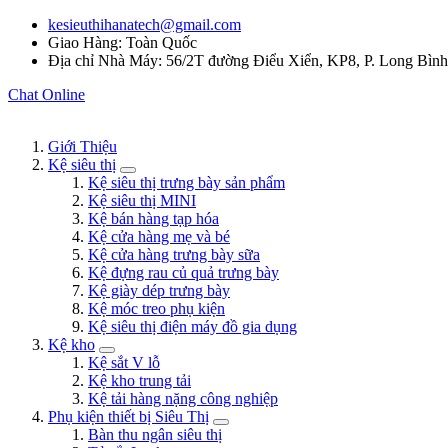
kesieuthihanatech@gmail.com
Giao Hàng: Toàn Quốc
Địa chỉ Nhà Máy: 56/2T đường Điểu Xiển, KP8, P. Long Bìn
Chat Online
Giới Thiệu
Kệ siêu thị
Kệ siêu thị trưng bày sản phẩm
Kệ siêu thị MINI
Kệ bán hàng tạp hóa
Kệ cửa hàng mẹ và bé
Kệ cửa hàng trưng bày sữa
Kệ đựng rau củ quả trưng bày
Kệ giày dép trưng bày
Kệ móc treo phụ kiện
Kệ siêu thị điện máy đồ gia dụng
Kệ kho
Kệ sắt V lỗ
Kệ kho trung tải
Kệ tải hàng nặng công nghiệp
Phụ kiện thiết bị Siêu Thị
Bàn thu ngân siêu thị