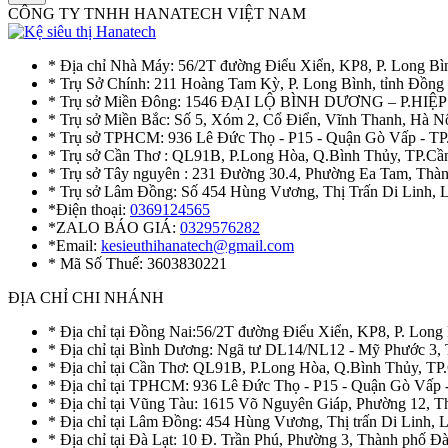
CÔNG TY TNHH HANATECH VIỆT NAM
* Địa chỉ Nhà Máy: 56/2T đường Điểu Xiển, KP8, P. Long Bì
* Trụ Sở Chính: 211 Hoàng Tam Kỳ, P. Long Bình, tỉnh Đồng
* Trụ sở Miền Đông: 1546 ĐẠI LỘ BÌNH DƯƠNG – P.H
* Trụ sở Miền Bắc: Số 5, Xóm 2, Cổ Điển, Vĩnh Thanh, Hà 
* Trụ sở TPHCM: 936 Lê Đức Thọ - P15 - Quận Gò Vấp - TP
* Trụ sở Cần Thơ : QL91B, P.Long Hòa, Q.Bình Thủy, TP.Cầ
* Trụ sở Tây nguyên : 231 Đường 30.4, Phường Ea Tam, Th
* Trụ sở Lâm Đồng: Số 454 Hùng Vương, Thị Trấn Di Linh,
*Điện thoại:
0369124565
*ZALO BÁO GIÁ:
0329576282
*Email:
kesieuthihanatech@gmail.com
* Mã Số Thuế: 3603830221
ĐỊA CHỈ CHI NHÁNH
* Địa chỉ tại Đồng Nai:56/2T đường Điểu Xiển, KP8, P. Long
* Địa chỉ tại Bình Dương: Ngã tư DL14/NL12 - Mỹ Phước 3,
* Địa chỉ tại Cần Thơ: QL91B, P.Long Hòa, Q.Bình Thủy, TP
* Địa chỉ tại TPHCM: 936 Lê Đức Thọ - P15 - Quận Gò Vấp 
* Địa chỉ tại Vũng Tàu: 1615 Võ Nguyên Giáp, Phường 12, 
* Địa chỉ tại Lâm Đồng: 454 Hùng Vương, Thị trấn Di Linh,
* Địa chỉ tại Đà Lạt: 10 Đ. Trần Phú, Phường 3, Thành phố 