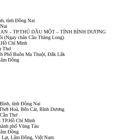
nh, tỉnh Đồng Nai
 Nai
IỆP AN – TP.THỦ DẦU MỘT – TỈNH BÌNH DƯƠNG
Nôi (Ngay chân Cầu Thăng Long)
.Hồ Chí Minh
n Thơ
ành Phố Buôn Ma Thuột, Đắk Lắk
 Lâm Đồng
 Bình, tỉnh Đồng Nai
 Thới Hoà, Bến Cát, Bình Dương
.Cần Thơ
- TP.Hồ Chí Minh
Thành phố Vũng Tàu
 Lâm Đồng
Đà Lạt, Lâm Đồng, Việt Nam