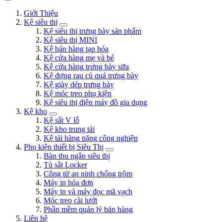
Giới Thiệu
Kệ siêu thị
Kệ siêu thị trưng bày sản phẩm
Kệ siêu thị MINI
Kệ bán hàng tạp hóa
Kệ cửa hàng mẹ và bé
Kệ cửa hàng trưng bày sữa
Kệ đựng rau củ quả trưng bày
Kệ giày dép trưng bày
Kệ móc treo phụ kiện
Kệ siêu thị điện máy đồ gia dụng
Kệ kho
Kệ sắt V lỗ
Kệ kho trung tải
Kệ tải hàng nặng công nghiệp
Phụ kiện thiết bị Siêu Thị
Bàn thu ngân siêu thị
Tủ sắt Locker
Công từ an ninh chống trộm
Máy in hóa đơn
Máy in và máy đọc mã vạch
Móc treo cài lưới
Phần mềm quản lý bán hàng
Liên hệ