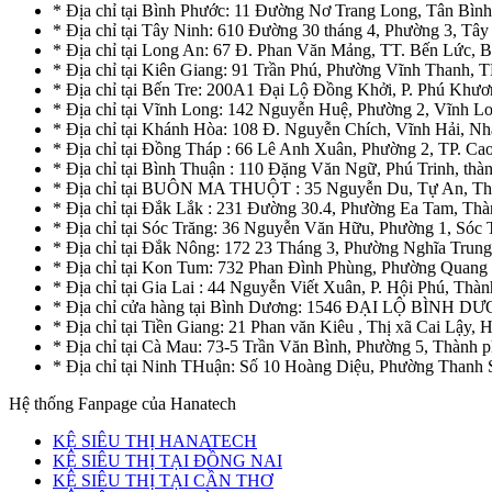
* Địa chỉ tại Bình Phước: 11 Đường Nơ Trang Long, Tân Bìn
* Địa chỉ tại Tây Ninh: 610 Đường 30 tháng 4, Phường 3, Tây
* Địa chỉ tại Long An: 67 Đ. Phan Văn Mảng, TT. Bến Lức, 
* Địa chỉ tại Kiên Giang: 91 Trần Phú, Phường Vĩnh Thanh, T
* Địa chỉ tại Bến Tre: 200A1 Đại Lộ Đồng Khởi, P. Phú Khươ
* Địa chỉ tại Vĩnh Long: 142 Nguyễn Huệ, Phường 2, Vĩnh L
* Địa chỉ tại Khánh Hòa: 108 Đ. Nguyễn Chích, Vĩnh Hải, N
* Địa chỉ tại Đồng Tháp : 66 Lê Anh Xuân, Phường 2, TP. C
* Địa chỉ tại Bình Thuận : 110 Đặng Văn Ngữ, Phú Trinh, thà
* Địa chỉ tại BUÔN MA THUỘT : 35 Nguyễn Du, Tự An, Th
* Địa chỉ tại Đắk Lắk : 231 Đường 30.4, Phường Ea Tam, T
* Địa chỉ tại Sóc Trăng: 36 Nguyễn Văn Hữu, Phường 1, Sóc 
* Địa chỉ tại Đắk Nông: 172 23 Tháng 3, Phường Nghĩa Trun
* Địa chỉ tại Kon Tum: 732 Phan Đình Phùng, Phường Quan
* Địa chỉ tại Gia Lai : 44 Nguyễn Viết Xuân, P. Hội Phú, Thàn
* Địa chỉ cửa hàng tại Bình Dương: 1546 ĐẠI LỘ BÌ
* Địa chỉ tại Tiền Giang: 21 Phan văn Kiêu , Thị xã Cai Lậy,
* Địa chỉ tại Cà Mau: 73-5 Trần Văn Bình, Phường 5, Thành
* Địa chỉ tại Ninh THuận: Số 10 Hoàng Diệu, Phường Thanh
Hệ thống Fanpage của Hanatech
KỆ SIÊU THỊ HANATECH
KỆ SIÊU THỊ TẠI ĐỒNG NAI
KỆ SIÊU THỊ TẠI CẦN THƠ