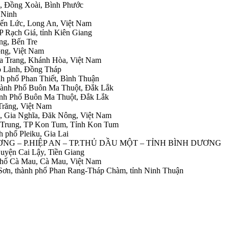
h, Đồng Xoài, Bình Phước
 Ninh
Bến Lức, Long An, Việt Nam
P Rạch Giá, tỉnh Kiên Giang
ng, Bến Tre
ong, Việt Nam
ha Trang, Khánh Hòa, Việt Nam
ao Lãnh, Đồng Tháp
nh phố Phan Thiết, Bình Thuận
ành Phố Buôn Ma Thuột, Đắk Lắk
hành Phố Buôn Ma Thuột, Đắk Lắk
Trăng, Việt Nam
g, Gia Nghĩa, Đăk Nông, Việt Nam
g Trung, TP Kon Tum, Tỉnh Kon Tum
h phố Pleiku, Gia Lai
NH DƯƠNG – P.HIỆP AN – TP.THỦ DẦU MỘT – TỈNH BÌNH DƯƠNG
 Huyện Cai Lậy, Tiền Giang
 phố Cà Mau, Cà Mau, Việt Nam
 Sơn, thành phố Phan Rang-Tháp Chàm, tỉnh Ninh Thuận