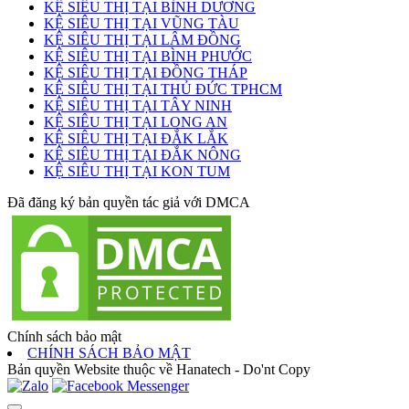
KỆ SIÊU THỊ TẠI BÌNH DƯƠNG
KỆ SIÊU THỊ TẠI VŨNG TÀU
KỆ SIÊU THỊ TẠI LÂM ĐỒNG
KỆ SIÊU THỊ TẠI BÌNH PHƯỚC
KỆ SIÊU THỊ TẠI ĐỒNG THÁP
KỆ SIÊU THỊ TẠI THỦ ĐỨC TPHCM
KỆ SIÊU THỊ TẠI TÂY NINH
KỆ SIÊU THỊ TẠI LONG AN
KỆ SIÊU THỊ TẠI ĐẮK LẮK
KỆ SIÊU THỊ TẠI ĐẮK NÔNG
KỆ SIÊU THỊ TẠI KON TUM
Đã đăng ký bản quyền tác giả với DMCA
Chính sách bảo mật
CHÍNH SÁCH BẢO MẬT
Bản quyền Website thuộc về Hanatech - Do'nt Copy