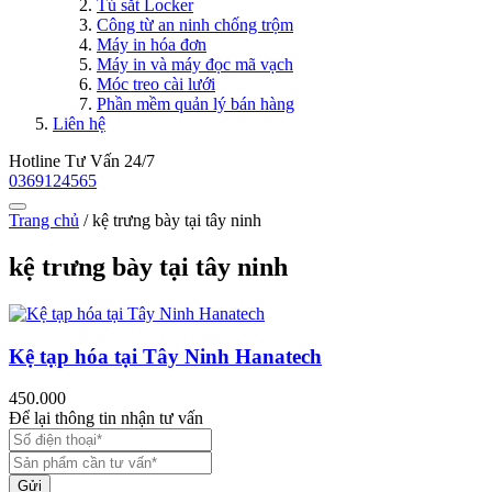
Tủ sắt Locker
Công từ an ninh chống trộm
Máy in hóa đơn
Máy in và máy đọc mã vạch
Móc treo cài lưới
Phần mềm quản lý bán hàng
Liên hệ
Hotline Tư Vấn 24/7
0369124565
Trang chủ
/
kệ trưng bày tại tây ninh
kệ trưng bày tại tây ninh
Kệ tạp hóa tại Tây Ninh Hanatech
450.000
Để lại thông tin nhận tư vấn
Gửi