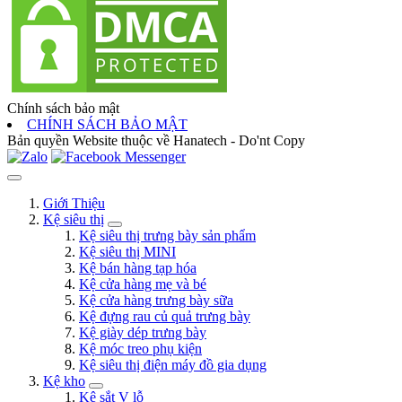
Chính sách bảo mật
CHÍNH SÁCH BẢO MẬT
Bản quyền Website thuộc về Hanatech - Do'nt Copy
Giới Thiệu
Kệ siêu thị
Kệ siêu thị trưng bày sản phẩm
Kệ siêu thị MINI
Kệ bán hàng tạp hóa
Kệ cửa hàng mẹ và bé
Kệ cửa hàng trưng bày sữa
Kệ đựng rau củ quả trưng bày
Kệ giày dép trưng bày
Kệ móc treo phụ kiện
Kệ siêu thị điện máy đồ gia dụng
Kệ kho
Kệ sắt V lỗ