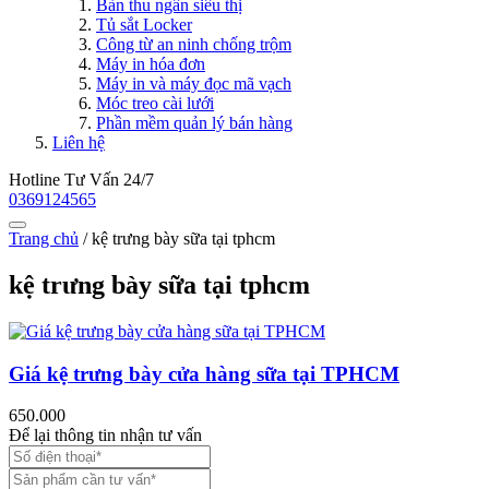
Bàn thu ngân siêu thị
Tủ sắt Locker
Công từ an ninh chống trộm
Máy in hóa đơn
Máy in và máy đọc mã vạch
Móc treo cài lưới
Phần mềm quản lý bán hàng
Liên hệ
Hotline Tư Vấn 24/7
0369124565
Trang chủ
/
kệ trưng bày sữa tại tphcm
kệ trưng bày sữa tại tphcm
Giá kệ trưng bày cửa hàng sữa tại TPHCM
650.000
Để lại thông tin nhận tư vấn