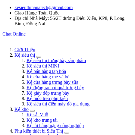
kesieuthihanatech@gmail.com
Giao Hàng: Toàn Quốc
Địa chỉ Nhà Máy: 56/2T đường Điểu Xiển, KP8, P. Long
Bình, Đồng Nai
Chat Online
Giới Thiệu
Kệ siêu thị
Kệ siêu thị trưng bày sản phẩm
Kệ siêu thị MINI
Kệ bán hàng tạp hóa
Kệ cửa hàng mẹ và bé
Kệ cửa hàng trưng bày sữa
Kệ đựng rau củ quả trưng bày
Kệ giày dép trưng bày
Kệ móc treo phụ kiện
Kệ siêu thị điện máy đồ gia dụng
Kệ kho
Kệ sắt V lỗ
Kệ kho trung tải
Kệ tải hàng nặng công nghiệp
Phụ kiện thiết bị Siêu Thị