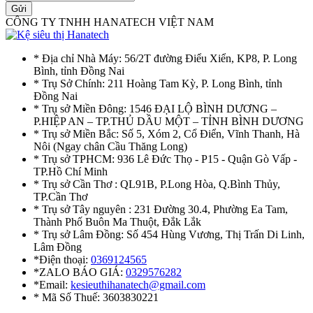
Gửi
CÔNG TY TNHH HANATECH VIỆT NAM
* Địa chỉ Nhà Máy: 56/2T đường Điểu Xiển, KP8, P. Long
Bình, tỉnh Đồng Nai
* Trụ Sở Chính: 211 Hoàng Tam Kỳ, P. Long Bình, tỉnh
Đồng Nai
* Trụ sở Miền Đông: 1546 ĐẠI LỘ BÌNH DƯƠNG –
P.HIỆP AN – TP.THỦ DẦU MỘT – TỈNH BÌNH DƯƠNG
* Trụ sở Miền Bắc: Số 5, Xóm 2, Cổ Điển, Vĩnh Thanh, Hà
Nôi (Ngay chân Cầu Thăng Long)
* Trụ sở TPHCM: 936 Lê Đức Thọ - P15 - Quận Gò Vấp -
TP.Hồ Chí Minh
* Trụ sở Cần Thơ : QL91B, P.Long Hòa, Q.Bình Thủy,
TP.Cần Thơ
* Trụ sở Tây nguyên : 231 Đường 30.4, Phường Ea Tam,
Thành Phố Buôn Ma Thuột, Đắk Lắk
* Trụ sở Lâm Đồng: Số 454 Hùng Vương, Thị Trấn Di Linh,
Lâm Đồng
*Điện thoại:
0369124565
*ZALO BÁO GIÁ:
0329576282
*Email:
kesieuthihanatech@gmail.com
* Mã Số Thuế: 3603830221