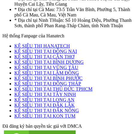
Huyện Cai Lậy, Tiền Giang
* Địa chỉ tại Cà Mau: 73-5 Trần Văn Bình, Phường 5, Thành
phố Cà Mau, Cà Mau, Việt Nam
* Địa chỉ tại Ninh THuận: Số 10 Hoàng Diệu, Phường Thanh
Sơn, thành phố Phan Rang-Tháp Chàm, tỉnh Ninh Thuận
Hệ thống Fanpage của Hanatech
KỆ SIÊU THỊ HANATECH
KỆ SIÊU THỊ TẠI ĐỒNG NAI
KỆ SIÊU THỊ TẠI CẦN THƠ
KỆ SIÊU THỊ TẠI BÌNH DƯƠNG
KỆ SIÊU THỊ TẠI VŨNG TÀU
KỆ SIÊU THỊ TẠI LÂM ĐỒNG
KỆ SIÊU THỊ TẠI BÌNH PHƯỚC
KỆ SIÊU THỊ TẠI ĐỒNG THÁP
KỆ SIÊU THỊ TẠI THỦ ĐỨC TPHCM
KỆ SIÊU THỊ TẠI TÂY NINH
KỆ SIÊU THỊ TẠI LONG AN
KỆ SIÊU THỊ TẠI ĐẮK LẮK
KỆ SIÊU THỊ TẠI ĐẮK NÔNG
KỆ SIÊU THỊ TẠI KON TUM
Đã đăng ký bản quyền tác giả với DMCA