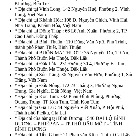
Khương, Bến Tre
* Địa chỉ tại Vĩnh Long: 142 Nguyễn Huệ, Phường 2, Vĩnh
Long, Việt Nam
* Địa chỉ tại Khánh Hòa: 108 Đ. Nguyễn Chích, Vĩnh Hải,
Nha Trang, Khánh Hòa, Việt Nam
* Địa chỉ tại Đồng Tháp : 66 Lê Anh Xuân, Phường 2, TP.
Cao Lãnh, Đồng Tháp
* Địa chỉ tại Bình Thuận : 110 Đặng Văn Ngữ, Phú Trinh,
thành phố Phan Thiết, Bình Thuận
* Địa chỉ tại BUÔN MA THUỘT : 35 Nguyễn Du, Tự An,
Thành Phố Buôn Ma Thuột, Đắk Lắk
* Địa chỉ tại Đắk Lắk : 231 Đường 30.4, Phường Ea Tam,
Thành Phố Buôn Ma Thuột, Đắk Lắk
* Địa chỉ tại Sóc Trăng: 36 Nguyễn Văn Hữu, Phường 1, Sóc
Trăng, Việt Nam
* Địa chỉ tại Đắk Nông: 172 23 Tháng 3, Phường Nghĩa
Trung, Gia Nghĩa, Đăk Nông, Việt Nam
* Địa chỉ tại Kon Tum: 732 Phan Đình Phùng, Phường
Quang Trung, TP Kon Tum, Tỉnh Kon Tum
* Địa chỉ tại Gia Lai : 44 Nguyễn Viết Xuân, P. Hội Phú,
Thành phố Pleiku, Gia Lai
* Địa chỉ cửa hàng tại Bình Dương: 1546 ĐẠI LỘ BÌNH
DƯƠNG – P.HIỆP AN – TP.THỦ DẦU MỘT – TỈNH
BÌNH DƯƠNG
* Địa chỉ tại Tiền Giang: 21 Phan văn Kiêu , Thị xã Cai Lậy,