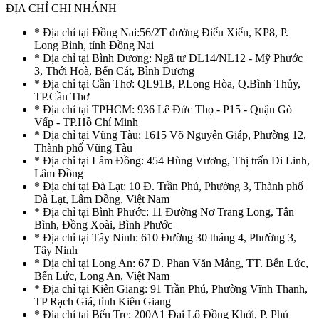
ĐỊA CHỈ CHI NHÁNH
* Địa chỉ tại Đồng Nai:56/2T đường Điểu Xiển, KP8, P.
Long Bình, tỉnh Đồng Nai
* Địa chỉ tại Bình Dương: Ngã tư DL14/NL12 - Mỹ Phước
3, Thới Hoà, Bến Cát, Bình Dương
* Địa chỉ tại Cần Thơ: QL91B, P.Long Hòa, Q.Bình Thủy,
TP.Cần Thơ
* Địa chỉ tại TPHCM: 936 Lê Đức Thọ - P15 - Quận Gò
Vấp - TP.Hồ Chí Minh
* Địa chỉ tại Vũng Tàu: 1615 Võ Nguyên Giáp, Phường 12,
Thành phố Vũng Tàu
* Địa chỉ tại Lâm Đồng: 454 Hùng Vương, Thị trấn Di Linh,
Lâm Đồng
* Địa chỉ tại Đà Lạt: 10 Đ. Trần Phú, Phường 3, Thành phố
Đà Lạt, Lâm Đồng, Việt Nam
* Địa chỉ tại Bình Phước: 11 Đường Nơ Trang Long, Tân
Bình, Đồng Xoài, Bình Phước
* Địa chỉ tại Tây Ninh: 610 Đường 30 tháng 4, Phường 3,
Tây Ninh
* Địa chỉ tại Long An: 67 Đ. Phan Văn Mảng, TT. Bến Lức,
Bến Lức, Long An, Việt Nam
* Địa chỉ tại Kiên Giang: 91 Trần Phú, Phường Vĩnh Thanh,
TP Rạch Giá, tỉnh Kiên Giang
* Địa chỉ tại Bến Tre: 200A1 Đại Lộ Đồng Khởi, P. Phú