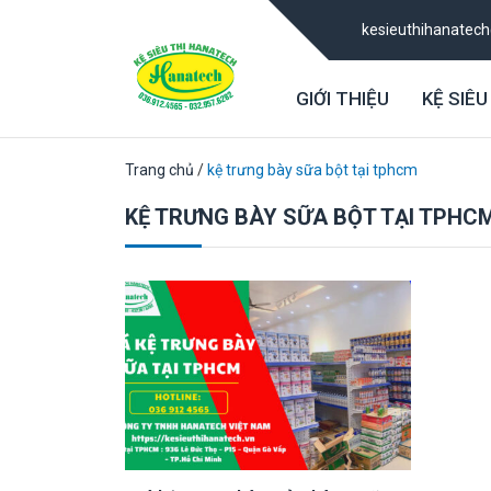
kesieuthihanatec
GIỚI THIỆU
KỆ SIÊU
Trang chủ
/
kệ trưng bày sữa bột tại tphcm
KỆ TRƯNG BÀY SỮA BỘT TẠI TPHC