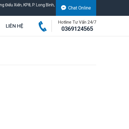
g Điểu Xiển, KP8, P. Long Bình,
Chat Online
Hotline Tư Vấn 24/7
LIÊN HỆ
0369124565