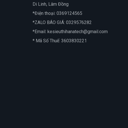
Di Linh, Lâm Đồng
*Điện thoại:
0369124565
*ZALO BÁO GIÁ:
0329576282
*Email:
kesieuthihanatech@gmail.com
* Mã Số Thuế: 3603830221