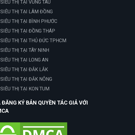
 SIÊU THỊ TẠI VŨNG TÀU
 SIÊU THỊ TẠI LÂM ĐỒNG
 SIÊU THỊ TẠI BÌNH PHƯỚC
 SIÊU THỊ TẠI ĐỒNG THÁP
 SIÊU THỊ TẠI THỦ ĐỨC TPHCM
 SIÊU THỊ TẠI TÂY NINH
 SIÊU THỊ TẠI LONG AN
 SIÊU THỊ TẠI ĐẮK LẮK
 SIÊU THỊ TẠI ĐẮK NÔNG
 SIÊU THỊ TẠI KON TUM
 ĐĂNG KÝ BẢN QUYỀN TÁC GIẢ VỚI
MCA