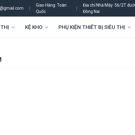
Giao Hàng: Toàn
Địa chỉ Nhà Máy: 56/2T đườn
h@gmail.com
Quốc
Đồng Nai
 THỊ
KỆ KHO
PHỤ KIỆN THIẾT BỊ SIÊU THỊ
M