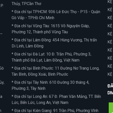
KỆ
Thủy, TP.Cần Thơ
P.
KỆ
* Địa chỉ tại TPHCM: 936 Lê Đức Thọ - P15 - Quận
Gò Vấp - TP.Hồ Chí Minh
KỆ
* Địa chỉ tại Vũng Tàu: 1615 Võ Nguyên Giáp,
KỆ
Phường 12, Thành phố Vũng Tàu
 –
KỆ
* Địa chỉ tại Lâm Đồng: 454 Hùng Vương, Thị trấn
KỆ
Di Linh, Lâm Đồng
KỆ
* Địa chỉ tại Đà Lạt: 10 Đ. Trần Phú, Phường 3,
KỆ
Thành phố Đà Lạt, Lâm Đồng, Việt Nam
KỆ
Gò
* Địa chỉ tại Bình Phước: 11 Đường Nơ Trang Long,
Tân Bình, Đồng Xoài, Bình Phước
KỆ
ủy,
* Địa chỉ tại Tây Ninh: 610 Đường 30 tháng 4,
ĐÃ
Phường 3, Tây Ninh
D
Ea
* Địa chỉ tại Long An: 67 Đ. Phan Văn Mảng, TT. Bến
Lức, Bến Lức, Long An, Việt Nam
n
* Địa chỉ tại Kiên Giang: 91 Trần Phú, Phường Vĩnh