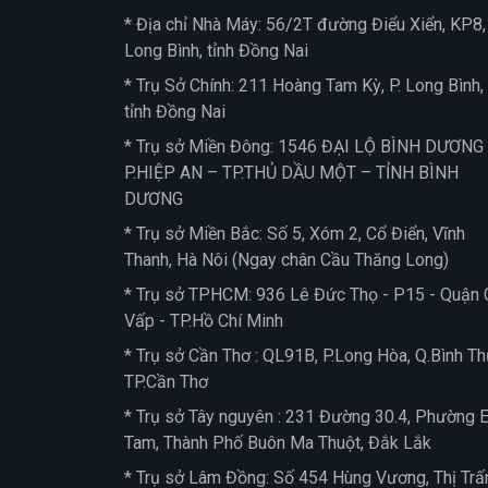
* Địa chỉ Nhà Máy: 56/2T đường Điểu Xiển, KP8, 
Long Bình, tỉnh Đồng Nai
* Trụ Sở Chính: 211 Hoàng Tam Kỳ, P. Long Bình,
tỉnh Đồng Nai
* Trụ sở Miền Đông: 1546 ĐẠI LỘ BÌNH DƯƠNG
P.HIỆP AN – TP.THỦ DẦU MỘT – TỈNH BÌNH
DƯƠNG
* Trụ sở Miền Bắc: Số 5, Xóm 2, Cổ Điển, Vĩnh
Thanh, Hà Nôi (Ngay chân Cầu Thăng Long)
* Trụ sở TPHCM: 936 Lê Đức Thọ - P15 - Quận 
Vấp - TP.Hồ Chí Minh
* Trụ sở Cần Thơ : QL91B, P.Long Hòa, Q.Bình Th
TP.Cần Thơ
* Trụ sở Tây nguyên : 231 Đường 30.4, Phường 
Tam, Thành Phố Buôn Ma Thuột, Đắk Lắk
* Trụ sở Lâm Đồng: Số 454 Hùng Vương, Thị Trấ