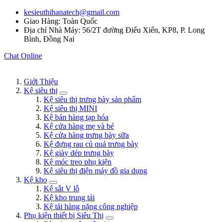
kesieuthihanatech@gmail.com
Giao Hàng: Toàn Quốc
Địa chỉ Nhà Máy: 56/2T đường Điểu Xiển, KP8, P. Long
Bình, Đồng Nai
Chat Online
Giới Thiệu
Kệ siêu thị
Kệ siêu thị trưng bày sản phẩm
Kệ siêu thị MINI
Kệ bán hàng tạp hóa
Kệ cửa hàng mẹ và bé
Kệ cửa hàng trưng bày sữa
Kệ đựng rau củ quả trưng bày
Kệ giày dép trưng bày
Kệ móc treo phụ kiện
Kệ siêu thị điện máy đồ gia dụng
Kệ kho
Kệ sắt V lỗ
Kệ kho trung tải
Kệ tải hàng nặng công nghiệp
Phụ kiện thiết bị Siêu Thị