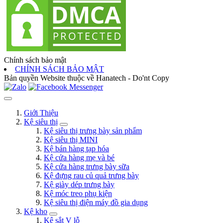
Chính sách bảo mật
CHÍNH SÁCH BẢO MẬT
Bản quyền Website thuộc về Hanatech - Do'nt Copy
Giới Thiệu
Kệ siêu thị
Kệ siêu thị trưng bày sản phẩm
Kệ siêu thị MINI
Kệ bán hàng tạp hóa
Kệ cửa hàng mẹ và bé
Kệ cửa hàng trưng bày sữa
Kệ đựng rau củ quả trưng bày
Kệ giày dép trưng bày
Kệ móc treo phụ kiện
Kệ siêu thị điện máy đồ gia dụng
Kệ kho
Kệ sắt V lỗ