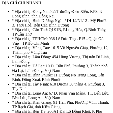
ĐỊA CHỈ CHI NHÁNH
* Địa chỉ tại Đồng Nai:56/2T đường Điểu Xiển, KP8, P.
Long Bình, tỉnh Đồng Nai
* Địa chỉ tại Bình Dương: Ngã tư DL14/NL12 - Mỹ Phước
3, Thới Hoà, Bến Cát, Bình Dương
* Địa chỉ tại Cần Thơ: QL91B, P.Long Hòa, Q.Bình Thủy,
TP.Cần Thơ
* Địa chỉ tại TPHCM: 936 Lê Đức Thọ - P15 - Quận Gò
Vấp - TP.Hồ Chí Minh
* Địa chỉ tại Vũng Tàu: 1615 Võ Nguyên Giáp, Phường 12,
Thành phố Vũng Tàu
* Địa chỉ tại Lâm Đồng: 454 Hùng Vương, Thị trấn Di Linh,
Lâm Đồng
* Địa chỉ tại Đà Lạt: 10 Đ. Trần Phú, Phường 3, Thành phố
Đà Lạt, Lâm Đồng, Việt Nam
* Địa chỉ tại Bình Phước: 11 Đường Nơ Trang Long, Tân
Bình, Đồng Xoài, Bình Phước
* Địa chỉ tại Tây Ninh: 610 Đường 30 tháng 4, Phường 3,
Tây Ninh
* Địa chỉ tại Long An: 67 Đ. Phan Văn Mảng, TT. Bến Lức,
Bến Lức, Long An, Việt Nam
* Địa chỉ tại Kiên Giang: 91 Trần Phú, Phường Vĩnh Thanh,
TP Rạch Giá, tỉnh Kiên Giang
* Địa chỉ tại Bến Tre: 200A1 Đại Lộ Đồng Khởi, P. Phú