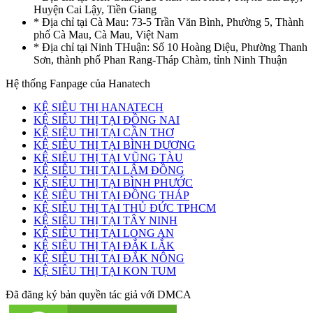
Huyện Cai Lậy, Tiền Giang
* Địa chỉ tại Cà Mau: 73-5 Trần Văn Bình, Phường 5, Thành
phố Cà Mau, Cà Mau, Việt Nam
* Địa chỉ tại Ninh THuận: Số 10 Hoàng Diệu, Phường Thanh
Sơn, thành phố Phan Rang-Tháp Chàm, tỉnh Ninh Thuận
Hệ thống Fanpage của Hanatech
KỆ SIÊU THỊ HANATECH
KỆ SIÊU THỊ TẠI ĐỒNG NAI
KỆ SIÊU THỊ TẠI CẦN THƠ
KỆ SIÊU THỊ TẠI BÌNH DƯƠNG
KỆ SIÊU THỊ TẠI VŨNG TÀU
KỆ SIÊU THỊ TẠI LÂM ĐỒNG
KỆ SIÊU THỊ TẠI BÌNH PHƯỚC
KỆ SIÊU THỊ TẠI ĐỒNG THÁP
KỆ SIÊU THỊ TẠI THỦ ĐỨC TPHCM
KỆ SIÊU THỊ TẠI TÂY NINH
KỆ SIÊU THỊ TẠI LONG AN
KỆ SIÊU THỊ TẠI ĐẮK LẮK
KỆ SIÊU THỊ TẠI ĐẮK NÔNG
KỆ SIÊU THỊ TẠI KON TUM
Đã đăng ký bản quyền tác giả với DMCA