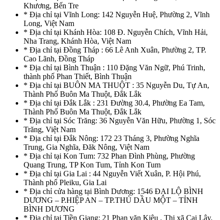
Khương, Bến Tre
* Địa chỉ tại Vĩnh Long: 142 Nguyễn Huệ, Phường 2, Vĩnh
Long, Việt Nam
* Địa chỉ tại Khánh Hòa: 108 Đ. Nguyễn Chích, Vĩnh Hải,
Nha Trang, Khánh Hòa, Việt Nam
* Địa chỉ tại Đồng Tháp : 66 Lê Anh Xuân, Phường 2, TP.
Cao Lãnh, Đồng Tháp
* Địa chỉ tại Bình Thuận : 110 Đặng Văn Ngữ, Phú Trinh,
thành phố Phan Thiết, Bình Thuận
* Địa chỉ tại BUÔN MA THUỘT : 35 Nguyễn Du, Tự An,
Thành Phố Buôn Ma Thuột, Đắk Lắk
* Địa chỉ tại Đắk Lắk : 231 Đường 30.4, Phường Ea Tam,
Thành Phố Buôn Ma Thuột, Đắk Lắk
* Địa chỉ tại Sóc Trăng: 36 Nguyễn Văn Hữu, Phường 1, Sóc
Trăng, Việt Nam
* Địa chỉ tại Đắk Nông: 172 23 Tháng 3, Phường Nghĩa
Trung, Gia Nghĩa, Đăk Nông, Việt Nam
* Địa chỉ tại Kon Tum: 732 Phan Đình Phùng, Phường
Quang Trung, TP Kon Tum, Tỉnh Kon Tum
* Địa chỉ tại Gia Lai : 44 Nguyễn Viết Xuân, P. Hội Phú,
Thành phố Pleiku, Gia Lai
* Địa chỉ cửa hàng tại Bình Dương: 1546 ĐẠI LỘ BÌNH
DƯƠNG – P.HIỆP AN – TP.THỦ DẦU MỘT – TỈNH
BÌNH DƯƠNG
* Địa chỉ tại Tiền Giang: 21 Phan văn Kiêu , Thị xã Cai Lậy,