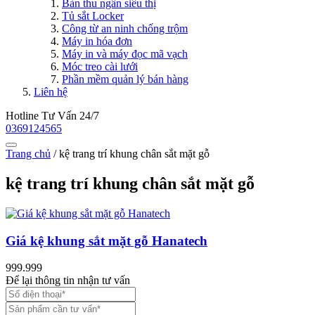
Bàn thu ngân siêu thị
Tủ sắt Locker
Công từ an ninh chống trộm
Máy in hóa đơn
Máy in và máy đọc mã vạch
Móc treo cài lưới
Phần mềm quản lý bán hàng
Liên hệ
Hotline Tư Vấn 24/7
0369124565
Trang chủ
/
kệ trang trí khung chân sắt mặt gỗ
kệ trang trí khung chân sắt mặt gỗ
Giá kệ khung sắt mặt gỗ Hanatech
999.999
Để lại thông tin nhận tư vấn