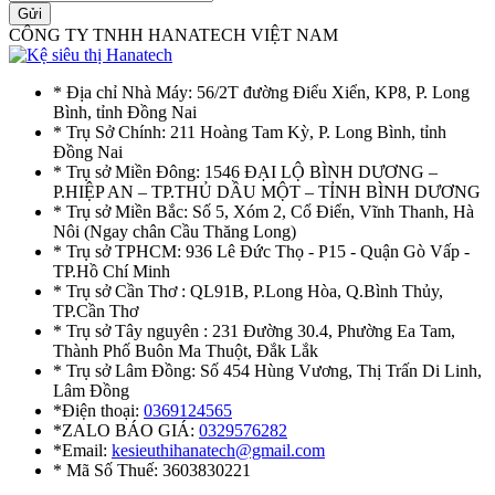
Gửi
CÔNG TY TNHH HANATECH VIỆT NAM
* Địa chỉ Nhà Máy: 56/2T đường Điểu Xiển, KP8, P. Long
Bình, tỉnh Đồng Nai
* Trụ Sở Chính: 211 Hoàng Tam Kỳ, P. Long Bình, tỉnh
Đồng Nai
* Trụ sở Miền Đông: 1546 ĐẠI LỘ BÌNH DƯƠNG –
P.HIỆP AN – TP.THỦ DẦU MỘT – TỈNH BÌNH DƯƠNG
* Trụ sở Miền Bắc: Số 5, Xóm 2, Cổ Điển, Vĩnh Thanh, Hà
Nôi (Ngay chân Cầu Thăng Long)
* Trụ sở TPHCM: 936 Lê Đức Thọ - P15 - Quận Gò Vấp -
TP.Hồ Chí Minh
* Trụ sở Cần Thơ : QL91B, P.Long Hòa, Q.Bình Thủy,
TP.Cần Thơ
* Trụ sở Tây nguyên : 231 Đường 30.4, Phường Ea Tam,
Thành Phố Buôn Ma Thuột, Đắk Lắk
* Trụ sở Lâm Đồng: Số 454 Hùng Vương, Thị Trấn Di Linh,
Lâm Đồng
*Điện thoại:
0369124565
*ZALO BÁO GIÁ:
0329576282
*Email:
kesieuthihanatech@gmail.com
* Mã Số Thuế: 3603830221