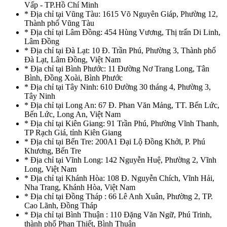
Vấp - TP.Hồ Chí Minh
* Địa chỉ tại Vũng Tàu: 1615 Võ Nguyên Giáp, Phường 12,
Thành phố Vũng Tàu
* Địa chỉ tại Lâm Đồng: 454 Hùng Vương, Thị trấn Di Linh,
Lâm Đồng
* Địa chỉ tại Đà Lạt: 10 Đ. Trần Phú, Phường 3, Thành phố
Đà Lạt, Lâm Đồng, Việt Nam
* Địa chỉ tại Bình Phước: 11 Đường Nơ Trang Long, Tân
Bình, Đồng Xoài, Bình Phước
* Địa chỉ tại Tây Ninh: 610 Đường 30 tháng 4, Phường 3,
Tây Ninh
* Địa chỉ tại Long An: 67 Đ. Phan Văn Mảng, TT. Bến Lức,
Bến Lức, Long An, Việt Nam
* Địa chỉ tại Kiên Giang: 91 Trần Phú, Phường Vĩnh Thanh,
TP Rạch Giá, tỉnh Kiên Giang
* Địa chỉ tại Bến Tre: 200A1 Đại Lộ Đồng Khởi, P. Phú
Khương, Bến Tre
* Địa chỉ tại Vĩnh Long: 142 Nguyễn Huệ, Phường 2, Vĩnh
Long, Việt Nam
* Địa chỉ tại Khánh Hòa: 108 Đ. Nguyễn Chích, Vĩnh Hải,
Nha Trang, Khánh Hòa, Việt Nam
* Địa chỉ tại Đồng Tháp : 66 Lê Anh Xuân, Phường 2, TP.
Cao Lãnh, Đồng Tháp
* Địa chỉ tại Bình Thuận : 110 Đặng Văn Ngữ, Phú Trinh,
thành phố Phan Thiết, Bình Thuận