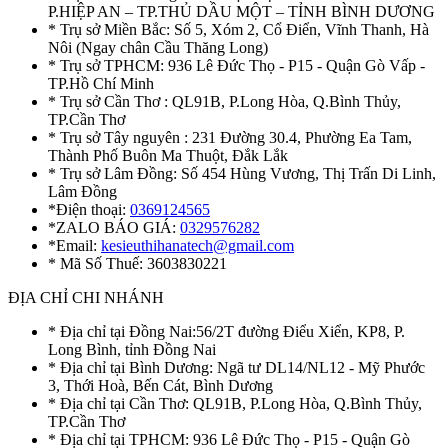
P.HIỆP AN – TP.THỦ DẦU MỘT – TỈNH BÌNH DƯƠNG
* Trụ sở Miền Bắc: Số 5, Xóm 2, Cổ Điển, Vĩnh Thanh, Hà
Nôi (Ngay chân Cầu Thăng Long)
* Trụ sở TPHCM: 936 Lê Đức Thọ - P15 - Quận Gò Vấp -
TP.Hồ Chí Minh
* Trụ sở Cần Thơ : QL91B, P.Long Hòa, Q.Bình Thủy,
TP.Cần Thơ
* Trụ sở Tây nguyên : 231 Đường 30.4, Phường Ea Tam,
Thành Phố Buôn Ma Thuột, Đắk Lắk
* Trụ sở Lâm Đồng: Số 454 Hùng Vương, Thị Trấn Di Linh,
Lâm Đồng
*Điện thoại:
0369124565
*ZALO BÁO GIÁ:
0329576282
*Email:
kesieuthihanatech@gmail.com
* Mã Số Thuế: 3603830221
ĐỊA CHỈ CHI NHÁNH
* Địa chỉ tại Đồng Nai:56/2T đường Điểu Xiển, KP8, P.
Long Bình, tỉnh Đồng Nai
* Địa chỉ tại Bình Dương: Ngã tư DL14/NL12 - Mỹ Phước
3, Thới Hoà, Bến Cát, Bình Dương
* Địa chỉ tại Cần Thơ: QL91B, P.Long Hòa, Q.Bình Thủy,
TP.Cần Thơ
* Địa chỉ tại TPHCM: 936 Lê Đức Thọ - P15 - Quận Gò