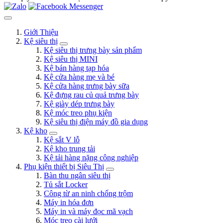
Giới Thiệu
Kệ siêu thị
Kệ siêu thị trưng bày sản phẩm
Kệ siêu thị MINI
Kệ bán hàng tạp hóa
Kệ cửa hàng mẹ và bé
Kệ cửa hàng trưng bày sữa
Kệ đựng rau củ quả trưng bày
Kệ giày dép trưng bày
Kệ móc treo phụ kiện
Kệ siêu thị điện máy đồ gia dụng
Kệ kho
Kệ sắt V lỗ
Kệ kho trung tải
Kệ tải hàng nặng công nghiệp
Phụ kiện thiết bị Siêu Thị
Bàn thu ngân siêu thị
Tủ sắt Locker
Công từ an ninh chống trộm
Máy in hóa đơn
Máy in và máy đọc mã vạch
Móc treo cài lưới