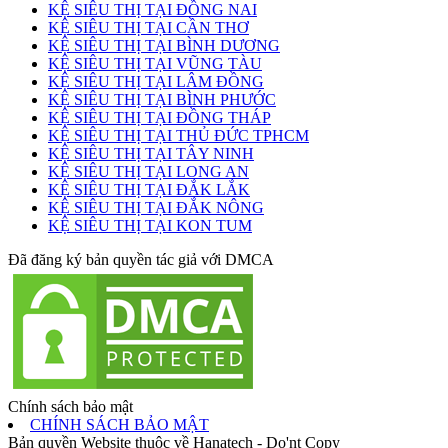
KỆ SIÊU THỊ TẠI ĐỒNG NAI
KỆ SIÊU THỊ TẠI CẦN THƠ
KỆ SIÊU THỊ TẠI BÌNH DƯƠNG
KỆ SIÊU THỊ TẠI VŨNG TÀU
KỆ SIÊU THỊ TẠI LÂM ĐỒNG
KỆ SIÊU THỊ TẠI BÌNH PHƯỚC
KỆ SIÊU THỊ TẠI ĐỒNG THÁP
KỆ SIÊU THỊ TẠI THỦ ĐỨC TPHCM
KỆ SIÊU THỊ TẠI TÂY NINH
KỆ SIÊU THỊ TẠI LONG AN
KỆ SIÊU THỊ TẠI ĐẮK LẮK
KỆ SIÊU THỊ TẠI ĐẮK NÔNG
KỆ SIÊU THỊ TẠI KON TUM
Đã đăng ký bản quyền tác giả với DMCA
Chính sách bảo mật
CHÍNH SÁCH BẢO MẬT
Bản quyền Website thuộc về Hanatech - Do'nt Copy