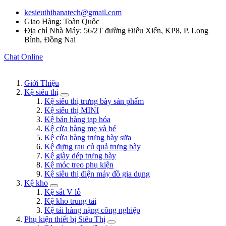
kesieuthihanatech@gmail.com
Giao Hàng: Toàn Quốc
Địa chỉ Nhà Máy: 56/2T đường Điểu Xiển, KP8, P. Long
Bình, Đồng Nai
Chat Online
Giới Thiệu
Kệ siêu thị
Kệ siêu thị trưng bày sản phẩm
Kệ siêu thị MINI
Kệ bán hàng tạp hóa
Kệ cửa hàng mẹ và bé
Kệ cửa hàng trưng bày sữa
Kệ đựng rau củ quả trưng bày
Kệ giày dép trưng bày
Kệ móc treo phụ kiện
Kệ siêu thị điện máy đồ gia dụng
Kệ kho
Kệ sắt V lỗ
Kệ kho trung tải
Kệ tải hàng nặng công nghiệp
Phụ kiện thiết bị Siêu Thị