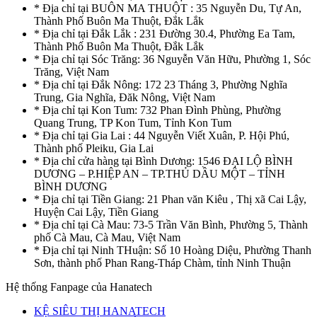
* Địa chỉ tại BUÔN MA THUỘT : 35 Nguyễn Du, Tự An,
Thành Phố Buôn Ma Thuột, Đắk Lắk
* Địa chỉ tại Đắk Lắk : 231 Đường 30.4, Phường Ea Tam,
Thành Phố Buôn Ma Thuột, Đắk Lắk
* Địa chỉ tại Sóc Trăng: 36 Nguyễn Văn Hữu, Phường 1, Sóc
Trăng, Việt Nam
* Địa chỉ tại Đắk Nông: 172 23 Tháng 3, Phường Nghĩa
Trung, Gia Nghĩa, Đăk Nông, Việt Nam
* Địa chỉ tại Kon Tum: 732 Phan Đình Phùng, Phường
Quang Trung, TP Kon Tum, Tỉnh Kon Tum
* Địa chỉ tại Gia Lai : 44 Nguyễn Viết Xuân, P. Hội Phú,
Thành phố Pleiku, Gia Lai
* Địa chỉ cửa hàng tại Bình Dương: 1546 ĐẠI LỘ BÌNH
DƯƠNG – P.HIỆP AN – TP.THỦ DẦU MỘT – TỈNH
BÌNH DƯƠNG
* Địa chỉ tại Tiền Giang: 21 Phan văn Kiêu , Thị xã Cai Lậy,
Huyện Cai Lậy, Tiền Giang
* Địa chỉ tại Cà Mau: 73-5 Trần Văn Bình, Phường 5, Thành
phố Cà Mau, Cà Mau, Việt Nam
* Địa chỉ tại Ninh THuận: Số 10 Hoàng Diệu, Phường Thanh
Sơn, thành phố Phan Rang-Tháp Chàm, tỉnh Ninh Thuận
Hệ thống Fanpage của Hanatech
KỆ SIÊU THỊ HANATECH