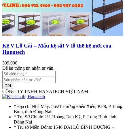
Kệ V Lỗ Cài – Mẫu kệ sắt V lỗ thế hệ mới của
Hanatech
399.000
Để lại thông tin nhận tư vấn
Gửi
CÔNG TY TNHH HANATECH VIỆT NAM
* Địa chỉ Nhà Máy: 56/2T đường Điểu Xiển, KP8, P. Long
Bình, tỉnh Đồng Nai
* Trụ Sở Chính: 211 Hoàng Tam Kỳ, P. Long Bình, tỉnh
Đồng Nai
* Trụ sở Miền Đông: 1546 ĐẠI LỘ BÌNH DƯƠNG –