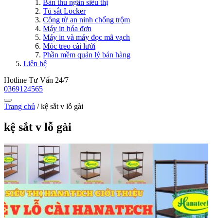
Bàn thu ngân siêu thị
Tủ sắt Locker
Công từ an ninh chống trộm
Máy in hóa đơn
Máy in và máy đọc mã vạch
Móc treo cài lưới
Phần mềm quản lý bán hàng
Liên hệ
Hotline Tư Vấn 24/7
0369124565
Trang chủ
/
kệ sắt v lỗ gài
kệ sắt v lỗ gài