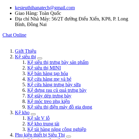
kesieuthihanatech@gmail.com
Giao Hàng: Toàn Quốc
Địa chỉ Nhà Máy: 56/2T đường Điểu Xiển, KP8, P. Long
Bình, Đồng Nai
Chat Online
Giới Thiệu
Kệ siêu thị
Kệ siêu thị trưng bày sản phẩm
Kệ siêu thị MINI
Kệ bán hàng tạp hóa
Kệ cửa hàng mẹ và bé
Kệ cửa hàng trưng bày sữa
Kệ đựng rau củ quả trưng bày
Kệ giày dép trưng bày
Kệ móc treo phụ kiện
Kệ siêu thị điện máy đồ gia dụng
Kệ kho
Kệ sắt V lỗ
Kệ kho trung tải
Kệ tải hàng nặng công nghiệp
Phụ kiện thiết bị Siêu Thị