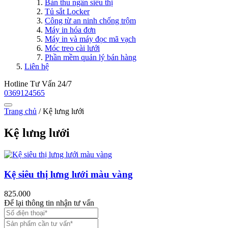
Bàn thu ngân siêu thị
Tủ sắt Locker
Công từ an ninh chống trộm
Máy in hóa đơn
Máy in và máy đọc mã vạch
Móc treo cài lưới
Phần mềm quản lý bán hàng
Liên hệ
Hotline Tư Vấn 24/7
0369124565
Trang chủ
/
Kệ lưng lưới
Kệ lưng lưới
Kệ siêu thị lưng lưới màu vàng
825.000
Để lại thông tin nhận tư vấn