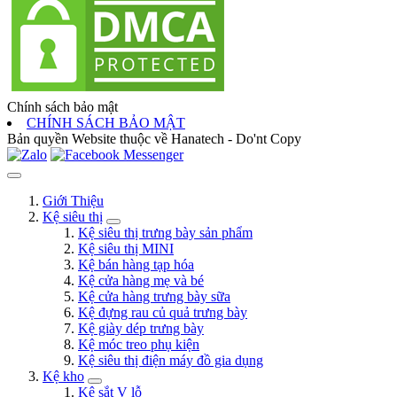
Chính sách bảo mật
CHÍNH SÁCH BẢO MẬT
Bản quyền Website thuộc về Hanatech - Do'nt Copy
Giới Thiệu
Kệ siêu thị
Kệ siêu thị trưng bày sản phẩm
Kệ siêu thị MINI
Kệ bán hàng tạp hóa
Kệ cửa hàng mẹ và bé
Kệ cửa hàng trưng bày sữa
Kệ đựng rau củ quả trưng bày
Kệ giày dép trưng bày
Kệ móc treo phụ kiện
Kệ siêu thị điện máy đồ gia dụng
Kệ kho
Kệ sắt V lỗ