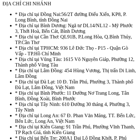
ĐỊA CHỈ CHI NHÁNH
* Địa chỉ tại Đồng Nai:56/2T đường Điểu Xiển, KP8, P.
Long Bình, tỉnh Đồng Nai
* Địa chỉ tại Bình Dương: Ngã tư DL14/NL12 - Mỹ Phước
3, Thới Hoà, Bến Cát, Bình Dương
* Địa chỉ tại Cần Thơ: QL91B, P.Long Hòa, Q.Bình Thủy,
TP.Cần Thơ
* Địa chỉ tại TPHCM: 936 Lê Đức Thọ - P15 - Quận Gò
Vấp - TP.Hồ Chí Minh
* Địa chỉ tại Vũng Tàu: 1615 Võ Nguyên Giáp, Phường 12,
Thành phố Vũng Tàu
* Địa chỉ tại Lâm Đồng: 454 Hùng Vương, Thị trấn Di Linh,
Lâm Đồng
* Địa chỉ tại Đà Lạt: 10 Đ. Trần Phú, Phường 3, Thành phố
Đà Lạt, Lâm Đồng, Việt Nam
* Địa chỉ tại Bình Phước: 11 Đường Nơ Trang Long, Tân
Bình, Đồng Xoài, Bình Phước
* Địa chỉ tại Tây Ninh: 610 Đường 30 tháng 4, Phường 3,
Tây Ninh
* Địa chỉ tại Long An: 67 Đ. Phan Văn Mảng, TT. Bến Lức,
Bến Lức, Long An, Việt Nam
* Địa chỉ tại Kiên Giang: 91 Trần Phú, Phường Vĩnh Thanh,
TP Rạch Giá, tỉnh Kiên Giang
* Địa chỉ tại Bến Tre: 200A1 Đại Lộ Đồng Khởi, P. Phú