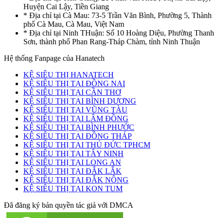
Huyện Cai Lậy, Tiền Giang
* Địa chỉ tại Cà Mau: 73-5 Trần Văn Bình, Phường 5, Thành
phố Cà Mau, Cà Mau, Việt Nam
* Địa chỉ tại Ninh THuận: Số 10 Hoàng Diệu, Phường Thanh
Sơn, thành phố Phan Rang-Tháp Chàm, tỉnh Ninh Thuận
Hệ thống Fanpage của Hanatech
KỆ SIÊU THỊ HANATECH
KỆ SIÊU THỊ TẠI ĐỒNG NAI
KỆ SIÊU THỊ TẠI CẦN THƠ
KỆ SIÊU THỊ TẠI BÌNH DƯƠNG
KỆ SIÊU THỊ TẠI VŨNG TÀU
KỆ SIÊU THỊ TẠI LÂM ĐỒNG
KỆ SIÊU THỊ TẠI BÌNH PHƯỚC
KỆ SIÊU THỊ TẠI ĐỒNG THÁP
KỆ SIÊU THỊ TẠI THỦ ĐỨC TPHCM
KỆ SIÊU THỊ TẠI TÂY NINH
KỆ SIÊU THỊ TẠI LONG AN
KỆ SIÊU THỊ TẠI ĐẮK LẮK
KỆ SIÊU THỊ TẠI ĐẮK NÔNG
KỆ SIÊU THỊ TẠI KON TUM
Đã đăng ký bản quyền tác giả với DMCA