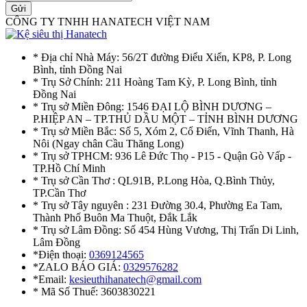
Gửi
CÔNG TY TNHH HANATECH VIỆT NAM
* Địa chỉ Nhà Máy: 56/2T đường Điểu Xiển, KP8, P. Long
Bình, tỉnh Đồng Nai
* Trụ Sở Chính: 211 Hoàng Tam Kỳ, P. Long Bình, tỉnh
Đồng Nai
* Trụ sở Miền Đông: 1546 ĐẠI LỘ BÌNH DƯƠNG –
P.HIỆP AN – TP.THỦ DẦU MỘT – TỈNH BÌNH DƯƠNG
* Trụ sở Miền Bắc: Số 5, Xóm 2, Cổ Điển, Vĩnh Thanh, Hà
Nôi (Ngay chân Cầu Thăng Long)
* Trụ sở TPHCM: 936 Lê Đức Thọ - P15 - Quận Gò Vấp -
TP.Hồ Chí Minh
* Trụ sở Cần Thơ : QL91B, P.Long Hòa, Q.Bình Thủy,
TP.Cần Thơ
* Trụ sở Tây nguyên : 231 Đường 30.4, Phường Ea Tam,
Thành Phố Buôn Ma Thuột, Đắk Lắk
* Trụ sở Lâm Đồng: Số 454 Hùng Vương, Thị Trấn Di Linh,
Lâm Đồng
*Điện thoại:
0369124565
*ZALO BÁO GIÁ:
0329576282
*Email:
kesieuthihanatech@gmail.com
* Mã Số Thuế: 3603830221