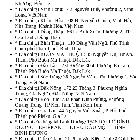
Khương, Bến Tre
* Địa chỉ tại Vĩnh Long: 142 Nguyễn Huệ, Phường 2, Vĩnh
Long, Việt Nam
* Địa chỉ tại Khánh Hòa: 108 Đ. Nguyễn Chích, Vĩnh Hải,
Nha Trang, Khánh Hòa, Việt Nam
* Địa chỉ tại Đồng Tháp : 66 Lê Anh Xuân, Phường 2, TP.
Cao Lãnh, Đồng Tháp
* Địa chỉ tại Bình Thuận : 110 Đặng Văn Ngữ, Phú Trinh,
thành phố Phan Thiết, Bình Thuận
* Địa chỉ tại BUÔN MA THUỘT : 35 Nguyễn Du, Tự An,
Thành Phố Buôn Ma Thuột, Đắk Lắk
* Địa chỉ tại Đắk Lắk : 231 Đường 30.4, Phường Ea Tam,
Thành Phố Buôn Ma Thuột, Đắk Lắk
* Địa chỉ tại Sóc Trăng: 36 Nguyễn Văn Hữu, Phường 1, Sóc
Trăng, Việt Nam
* Địa chỉ tại Đắk Nông: 172 23 Tháng 3, Phường Nghĩa
Trung, Gia Nghĩa, Đăk Nông, Việt Nam
* Địa chỉ tại Kon Tum: 732 Phan Đình Phùng, Phường
Quang Trung, TP Kon Tum, Tỉnh Kon Tum
* Địa chỉ tại Gia Lai : 44 Nguyễn Viết Xuân, P. Hội Phú,
Thành phố Pleiku, Gia Lai
* Địa chỉ cửa hàng tại Bình Dương: 1546 ĐẠI LỘ BÌNH
DƯƠNG – P.HIỆP AN – TP.THỦ DẦU MỘT – TỈNH
BÌNH DƯƠNG
* Địa chỉ tại Tiền Giang: 21 Phan văn Kiêu , Thị xã Cai Lậy,