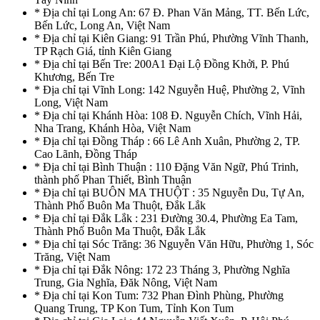
* Địa chỉ tại Long An: 67 Đ. Phan Văn Mảng, TT. Bến Lức,
Bến Lức, Long An, Việt Nam
* Địa chỉ tại Kiên Giang: 91 Trần Phú, Phường Vĩnh Thanh,
TP Rạch Giá, tỉnh Kiên Giang
* Địa chỉ tại Bến Tre: 200A1 Đại Lộ Đồng Khởi, P. Phú
Khương, Bến Tre
* Địa chỉ tại Vĩnh Long: 142 Nguyễn Huệ, Phường 2, Vĩnh
Long, Việt Nam
* Địa chỉ tại Khánh Hòa: 108 Đ. Nguyễn Chích, Vĩnh Hải,
Nha Trang, Khánh Hòa, Việt Nam
* Địa chỉ tại Đồng Tháp : 66 Lê Anh Xuân, Phường 2, TP.
Cao Lãnh, Đồng Tháp
* Địa chỉ tại Bình Thuận : 110 Đặng Văn Ngữ, Phú Trinh,
thành phố Phan Thiết, Bình Thuận
* Địa chỉ tại BUÔN MA THUỘT : 35 Nguyễn Du, Tự An,
Thành Phố Buôn Ma Thuột, Đắk Lắk
* Địa chỉ tại Đắk Lắk : 231 Đường 30.4, Phường Ea Tam,
Thành Phố Buôn Ma Thuột, Đắk Lắk
* Địa chỉ tại Sóc Trăng: 36 Nguyễn Văn Hữu, Phường 1, Sóc
Trăng, Việt Nam
* Địa chỉ tại Đắk Nông: 172 23 Tháng 3, Phường Nghĩa
Trung, Gia Nghĩa, Đăk Nông, Việt Nam
* Địa chỉ tại Kon Tum: 732 Phan Đình Phùng, Phường
Quang Trung, TP Kon Tum, Tỉnh Kon Tum