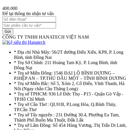
400.000
Để lại thông tin nhận tư vấn
Gửi
CÔNG TY TNHH HANATECH VIỆT NAM
* Địa chỉ Nhà Máy: 56/2T đường Điểu Xiển, KP8, P. Long
Bình, tỉnh Đồng Nai
* Trụ Sở Chính: 211 Hoàng Tam Kỳ, P. Long Bình, tỉnh
Đồng Nai
* Trụ sở Miền Đông: 1546 ĐẠI LỘ BÌNH DƯƠNG –
P.HIỆP AN – TP.THỦ DẦU MỘT – TỈNH BÌNH DƯƠNG
* Trụ sở Miền Bắc: Số 5, Xóm 2, Cổ Điển, Vĩnh Thanh, Hà
Nôi (Ngay chân Cầu Thăng Long)
* Trụ sở TPHCM: 936 Lê Đức Thọ - P15 - Quận Gò Vấp -
TP.Hồ Chí Minh
* Trụ sở Cần Thơ : QL91B, P.Long Hòa, Q.Bình Thủy,
TP.Cần Thơ
* Trụ sở Tây nguyên : 231 Đường 30.4, Phường Ea Tam,
Thành Phố Buôn Ma Thuột, Đắk Lắk
* Trụ sở Lâm Đồng: Số 454 Hùng Vương, Thị Trấn Di Linh,