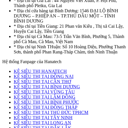
* Địa chỉ tại Gia Lai : 44 Nguyễn Viết Xuân, P. Hội Phú,
Thành phố Pleiku, Gia Lai
* Địa chỉ cửa hàng tại Bình Dương: 1546 ĐẠI LỘ BÌNH
DƯƠNG – P.HIỆP AN – TP.THỦ DẦU MỘT – TỈNH
BÌNH DƯƠNG
* Địa chỉ tại Tiền Giang: 21 Phan văn Kiêu , Thị xã Cai Lậy,
Huyện Cai Lậy, Tiền Giang
* Địa chỉ tại Cà Mau: 73-5 Trần Văn Bình, Phường 5, Thành
phố Cà Mau, Cà Mau, Việt Nam
* Địa chỉ tại Ninh THuận: Số 10 Hoàng Diệu, Phường Thanh
Sơn, thành phố Phan Rang-Tháp Chàm, tỉnh Ninh Thuận
Hệ thống Fanpage của Hanatech
KỆ SIÊU THỊ HANATECH
KỆ SIÊU THỊ TẠI ĐỒNG NAI
KỆ SIÊU THỊ TẠI CẦN THƠ
KỆ SIÊU THỊ TẠI BÌNH DƯƠNG
KỆ SIÊU THỊ TẠI VŨNG TÀU
KỆ SIÊU THỊ TẠI LÂM ĐỒNG
KỆ SIÊU THỊ TẠI BÌNH PHƯỚC
KỆ SIÊU THỊ TẠI ĐỒNG THÁP
KỆ SIÊU THỊ TẠI THỦ ĐỨC TPHCM
KỆ SIÊU THỊ TẠI TÂY NINH
KỆ SIÊU THỊ TẠI LONG AN
KỆ SIÊU THỊ TẠI ĐẮK LẮK