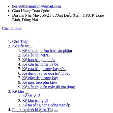
kesieuthihanatech@gmail.com
Giao Hàng: Toàn Quốc
Địa chỉ Nhà Máy: 56/2T đường Điểu Xiển, KP8, P. Long
Bình, Đồng Nai
Chat Online
Giới Thiệu
Kệ siêu thị
Kệ siêu thị trưng bày sản phẩm
Kệ siêu thị MINI
Kệ bán hàng tạp hóa
Kệ cửa hàng mẹ và bé
Kệ cửa hàng trưng bày sữa
Kệ đựng rau củ quả trưng bày
Kệ giày dép trưng bày
Kệ móc treo phụ kiện
Kệ siêu thị điện máy đồ gia dụng
Kệ kho
Kệ sắt V lỗ
Kệ kho trung tải
Kệ tải hàng nặng công nghiệp
Phụ kiện thiết bị Siêu Thị