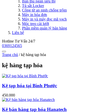
Bàn thu ngân siêu thị
Tủ sắt Locker
Công từ an ninh chống trộm
Máy in hóa đơn
Máy in và máy đọc mã vạch
Móc treo cài lưới
Phần mềm quản lý bán hàng
Liên hệ
Hotline Tư Vấn 24/7
0369124565
Trang chủ
/
kệ hàng tạp hóa
kệ hàng tạp hóa
Kệ tạp hóa tại Bình Phước
450.000
Kệ bán hàng tạp hóa Hanatech