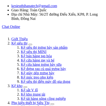
kesieuthihanatech@gmail.com
Giao Hàng: Toàn Quốc
Địa chỉ Nhà Máy: 56/2T đường Điểu Xiển, KP8, P. Long
Bình, Đồng Nai
Chat Online
Giới Thiệu
Kệ siêu thị
Kệ siêu thị trưng bày sản phẩm
Kệ siêu thị MINI
Kệ bán hàng tạp hóa
Kệ cửa hàng mẹ và bé
Kệ cửa hàng trưng bày sữa
Kệ đựng rau củ quả trưng bày
Kệ giày dép trưng bày
Kệ móc treo phụ kiện
Kệ siêu thị điện máy đồ gia dụng
Kệ kho
Kệ sắt V lỗ
Kệ kho trung tải
Kệ tải hàng nặng công nghiệp
Phụ kiện thiết bị Siêu Thị