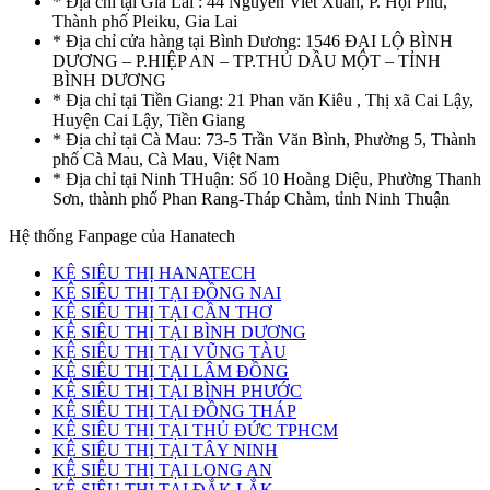
* Địa chỉ tại Gia Lai : 44 Nguyễn Viết Xuân, P. Hội Phú,
Thành phố Pleiku, Gia Lai
* Địa chỉ cửa hàng tại Bình Dương: 1546 ĐẠI LỘ BÌNH
DƯƠNG – P.HIỆP AN – TP.THỦ DẦU MỘT – TỈNH
BÌNH DƯƠNG
* Địa chỉ tại Tiền Giang: 21 Phan văn Kiêu , Thị xã Cai Lậy,
Huyện Cai Lậy, Tiền Giang
* Địa chỉ tại Cà Mau: 73-5 Trần Văn Bình, Phường 5, Thành
phố Cà Mau, Cà Mau, Việt Nam
* Địa chỉ tại Ninh THuận: Số 10 Hoàng Diệu, Phường Thanh
Sơn, thành phố Phan Rang-Tháp Chàm, tỉnh Ninh Thuận
Hệ thống Fanpage của Hanatech
KỆ SIÊU THỊ HANATECH
KỆ SIÊU THỊ TẠI ĐỒNG NAI
KỆ SIÊU THỊ TẠI CẦN THƠ
KỆ SIÊU THỊ TẠI BÌNH DƯƠNG
KỆ SIÊU THỊ TẠI VŨNG TÀU
KỆ SIÊU THỊ TẠI LÂM ĐỒNG
KỆ SIÊU THỊ TẠI BÌNH PHƯỚC
KỆ SIÊU THỊ TẠI ĐỒNG THÁP
KỆ SIÊU THỊ TẠI THỦ ĐỨC TPHCM
KỆ SIÊU THỊ TẠI TÂY NINH
KỆ SIÊU THỊ TẠI LONG AN
KỆ SIÊU THỊ TẠI ĐẮK LẮK