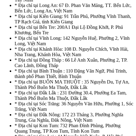
* Địa chỉ tại Long An: 67 Đ. Phan Văn Mảng, TT. Bến Lức,
Bến Lức, Long An, Việt Nam
* Địa chỉ tại Kiên Giang: 91 Trần Phú, Phường Vĩnh Thanh,
TP Rạch Giá, tỉnh Kiên Giang
* Địa chỉ tại Bến Tre: 200A1 Đại Lộ Đồng Khởi, P. Phú
Khương, Bến Tre
* Địa chỉ tại Vĩnh Long: 142 Nguyễn Huệ, Phường 2, Vĩnh
Long, Việt Nam
* Địa chỉ tại Khánh Hòa: 108 Đ. Nguyễn Chích, Vĩnh Hải,
Nha Trang, Khánh Hòa, Việt Nam
* Địa chỉ tại Đồng Tháp : 66 Lê Anh Xuân, Phường 2, TP.
Cao Lãnh, Đồng Tháp
* Địa chỉ tại Bình Thuận : 110 Đặng Văn Ngữ, Phú Trinh,
thành phố Phan Thiết, Bình Thuận
* Địa chỉ tại BUÔN MA THUỘT : 35 Nguyễn Du, Tự An,
Thành Phố Buôn Ma Thuột, Đắk Lắk
* Địa chỉ tại Đắk Lắk : 231 Đường 30.4, Phường Ea Tam,
Thành Phố Buôn Ma Thuột, Đắk Lắk
* Địa chỉ tại Sóc Trăng: 36 Nguyễn Văn Hữu, Phường 1, Sóc
Trăng, Việt Nam
* Địa chỉ tại Đắk Nông: 172 23 Tháng 3, Phường Nghĩa
Trung, Gia Nghĩa, Đăk Nông, Việt Nam
* Địa chỉ tại Kon Tum: 732 Phan Đình Phùng, Phường
Quang Trung, TP Kon Tum, Tỉnh Kon Tum