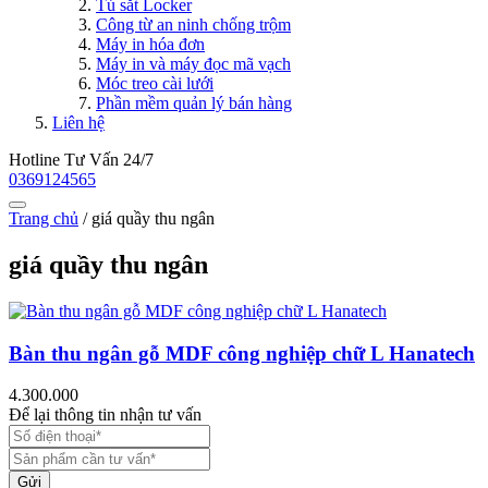
Tủ sắt Locker
Công từ an ninh chống trộm
Máy in hóa đơn
Máy in và máy đọc mã vạch
Móc treo cài lưới
Phần mềm quản lý bán hàng
Liên hệ
Hotline Tư Vấn 24/7
0369124565
Trang chủ
/
giá quầy thu ngân
giá quầy thu ngân
Bàn thu ngân gỗ MDF công nghiệp chữ L Hanatech
4.300.000
Để lại thông tin nhận tư vấn
Gửi