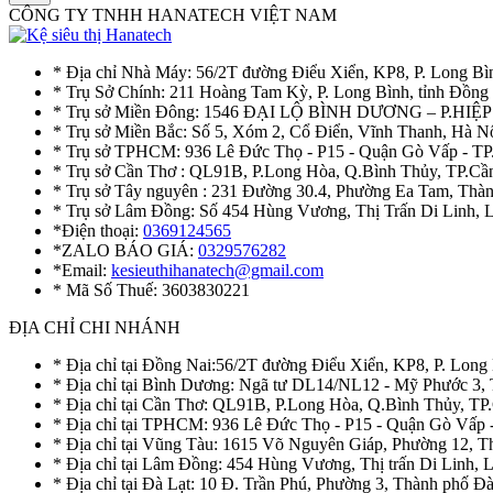
CÔNG TY TNHH HANATECH VIỆT NAM
* Địa chỉ Nhà Máy: 56/2T đường Điểu Xiển, KP8, P. Long Bì
* Trụ Sở Chính: 211 Hoàng Tam Kỳ, P. Long Bình, tỉnh Đồng
* Trụ sở Miền Đông: 1546 ĐẠI LỘ BÌNH DƯƠNG – P.H
* Trụ sở Miền Bắc: Số 5, Xóm 2, Cổ Điển, Vĩnh Thanh, Hà 
* Trụ sở TPHCM: 936 Lê Đức Thọ - P15 - Quận Gò Vấp - TP
* Trụ sở Cần Thơ : QL91B, P.Long Hòa, Q.Bình Thủy, TP.Cầ
* Trụ sở Tây nguyên : 231 Đường 30.4, Phường Ea Tam, Th
* Trụ sở Lâm Đồng: Số 454 Hùng Vương, Thị Trấn Di Linh,
*Điện thoại:
0369124565
*ZALO BÁO GIÁ:
0329576282
*Email:
kesieuthihanatech@gmail.com
* Mã Số Thuế: 3603830221
ĐỊA CHỈ CHI NHÁNH
* Địa chỉ tại Đồng Nai:56/2T đường Điểu Xiển, KP8, P. Long
* Địa chỉ tại Bình Dương: Ngã tư DL14/NL12 - Mỹ Phước 3,
* Địa chỉ tại Cần Thơ: QL91B, P.Long Hòa, Q.Bình Thủy, TP
* Địa chỉ tại TPHCM: 936 Lê Đức Thọ - P15 - Quận Gò Vấp 
* Địa chỉ tại Vũng Tàu: 1615 Võ Nguyên Giáp, Phường 12, 
* Địa chỉ tại Lâm Đồng: 454 Hùng Vương, Thị trấn Di Linh,
* Địa chỉ tại Đà Lạt: 10 Đ. Trần Phú, Phường 3, Thành phố 