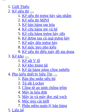
Giới Thiệu
Kệ siêu thị
Kệ siêu thị trưng bày sản phẩm
Kệ siêu thị MINI
Kệ bán hàng tạp hóa
Kệ cửa hàng mẹ và bé
Kệ cửa hàng trưng bày sữa
Kệ đựng rau củ quả trưng bày
Kệ giày dép trưng bày
Kệ móc treo phụ kiện
Kệ siêu thị điện máy đồ gia dụng
Kệ kho
Kệ sắt V lỗ
Kệ kho trung tải
Kệ tải hàng nặng công nghiệp
Phụ kiện thiết bị Siêu Thị
Bàn thu ngân siêu thị
Tủ sắt Locker
Công từ an ninh chống trộm
Máy in hóa đơn
Máy in và máy đọc mã vạch
Móc treo cài lưới
Phần mềm quản lý bán hàng
Liên hệ