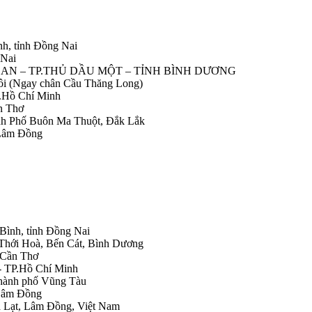
nh, tỉnh Đồng Nai
 Nai
IỆP AN – TP.THỦ DẦU MỘT – TỈNH BÌNH DƯƠNG
Nôi (Ngay chân Cầu Thăng Long)
.Hồ Chí Minh
n Thơ
ành Phố Buôn Ma Thuột, Đắk Lắk
 Lâm Đồng
 Bình, tỉnh Đồng Nai
 Thới Hoà, Bến Cát, Bình Dương
.Cần Thơ
- TP.Hồ Chí Minh
Thành phố Vũng Tàu
 Lâm Đồng
Đà Lạt, Lâm Đồng, Việt Nam