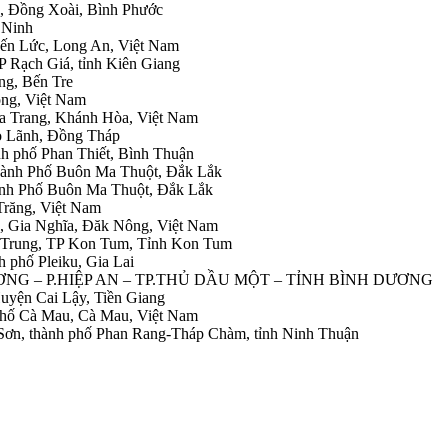
h, Đồng Xoài, Bình Phước
 Ninh
Bến Lức, Long An, Việt Nam
P Rạch Giá, tỉnh Kiên Giang
ng, Bến Tre
ong, Việt Nam
ha Trang, Khánh Hòa, Việt Nam
ao Lãnh, Đồng Tháp
nh phố Phan Thiết, Bình Thuận
ành Phố Buôn Ma Thuột, Đắk Lắk
hành Phố Buôn Ma Thuột, Đắk Lắk
Trăng, Việt Nam
g, Gia Nghĩa, Đăk Nông, Việt Nam
g Trung, TP Kon Tum, Tỉnh Kon Tum
h phố Pleiku, Gia Lai
NH DƯƠNG – P.HIỆP AN – TP.THỦ DẦU MỘT – TỈNH BÌNH DƯƠNG
 Huyện Cai Lậy, Tiền Giang
 phố Cà Mau, Cà Mau, Việt Nam
 Sơn, thành phố Phan Rang-Tháp Chàm, tỉnh Ninh Thuận