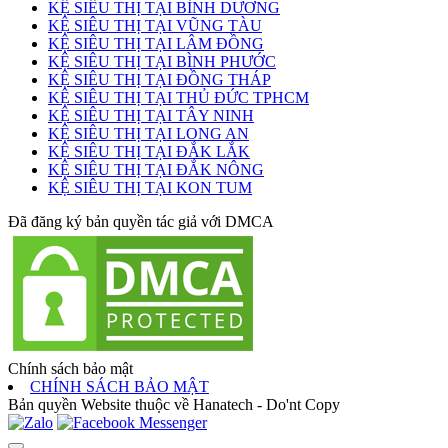
KỆ SIÊU THỊ TẠI BÌNH DƯƠNG
KỆ SIÊU THỊ TẠI VŨNG TÀU
KỆ SIÊU THỊ TẠI LÂM ĐỒNG
KỆ SIÊU THỊ TẠI BÌNH PHƯỚC
KỆ SIÊU THỊ TẠI ĐỒNG THÁP
KỆ SIÊU THỊ TẠI THỦ ĐỨC TPHCM
KỆ SIÊU THỊ TẠI TÂY NINH
KỆ SIÊU THỊ TẠI LONG AN
KỆ SIÊU THỊ TẠI ĐẮK LẮK
KỆ SIÊU THỊ TẠI ĐẮK NÔNG
KỆ SIÊU THỊ TẠI KON TUM
Đã đăng ký bản quyền tác giả với DMCA
Chính sách bảo mật
CHÍNH SÁCH BẢO MẬT
Bản quyền Website thuộc về Hanatech - Do'nt Copy