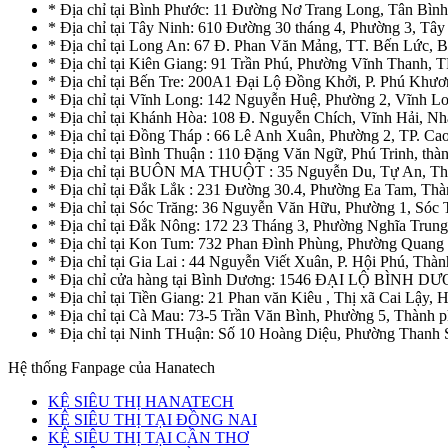
* Địa chỉ tại Bình Phước: 11 Đường Nơ Trang Long, Tân Bìn
* Địa chỉ tại Tây Ninh: 610 Đường 30 tháng 4, Phường 3, Tây
* Địa chỉ tại Long An: 67 Đ. Phan Văn Mảng, TT. Bến Lức, 
* Địa chỉ tại Kiên Giang: 91 Trần Phú, Phường Vĩnh Thanh, T
* Địa chỉ tại Bến Tre: 200A1 Đại Lộ Đồng Khởi, P. Phú Khươ
* Địa chỉ tại Vĩnh Long: 142 Nguyễn Huệ, Phường 2, Vĩnh L
* Địa chỉ tại Khánh Hòa: 108 Đ. Nguyễn Chích, Vĩnh Hải, N
* Địa chỉ tại Đồng Tháp : 66 Lê Anh Xuân, Phường 2, TP. C
* Địa chỉ tại Bình Thuận : 110 Đặng Văn Ngữ, Phú Trinh, thà
* Địa chỉ tại BUÔN MA THUỘT : 35 Nguyễn Du, Tự An, Th
* Địa chỉ tại Đắk Lắk : 231 Đường 30.4, Phường Ea Tam, T
* Địa chỉ tại Sóc Trăng: 36 Nguyễn Văn Hữu, Phường 1, Sóc 
* Địa chỉ tại Đắk Nông: 172 23 Tháng 3, Phường Nghĩa Trun
* Địa chỉ tại Kon Tum: 732 Phan Đình Phùng, Phường Quan
* Địa chỉ tại Gia Lai : 44 Nguyễn Viết Xuân, P. Hội Phú, Thàn
* Địa chỉ cửa hàng tại Bình Dương: 1546 ĐẠI LỘ BÌ
* Địa chỉ tại Tiền Giang: 21 Phan văn Kiêu , Thị xã Cai Lậy,
* Địa chỉ tại Cà Mau: 73-5 Trần Văn Bình, Phường 5, Thành
* Địa chỉ tại Ninh THuận: Số 10 Hoàng Diệu, Phường Thanh
Hệ thống Fanpage của Hanatech
KỆ SIÊU THỊ HANATECH
KỆ SIÊU THỊ TẠI ĐỒNG NAI
KỆ SIÊU THỊ TẠI CẦN THƠ