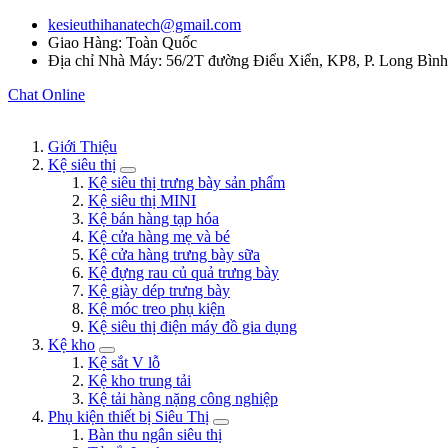
kesieuthihanatech@gmail.com
Giao Hàng: Toàn Quốc
Địa chỉ Nhà Máy: 56/2T đường Điểu Xiển, KP8, P. Long Bìn
Chat Online
Giới Thiệu
Kệ siêu thị
Kệ siêu thị trưng bày sản phẩm
Kệ siêu thị MINI
Kệ bán hàng tạp hóa
Kệ cửa hàng mẹ và bé
Kệ cửa hàng trưng bày sữa
Kệ đựng rau củ quả trưng bày
Kệ giày dép trưng bày
Kệ móc treo phụ kiện
Kệ siêu thị điện máy đồ gia dụng
Kệ kho
Kệ sắt V lỗ
Kệ kho trung tải
Kệ tải hàng nặng công nghiệp
Phụ kiện thiết bị Siêu Thị
Bàn thu ngân siêu thị