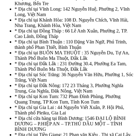
Khương, Bến Tre
* Địa chỉ tại Vĩnh Long: 142 Nguyễn Huệ, Phường 2, Vĩnh
Long, Việt Nam
* Địa chỉ tại Khánh Hòa: 108 Đ. Nguyễn Chích, Vĩnh Hải,
Nha Trang, Khánh Hòa, Việt Nam
* Địa chỉ tại Đồng Tháp : 66 Lê Anh Xuân, Phường 2, TP.
Cao Lãnh, Đồng Tháp
* Địa chỉ tại Bình Thuận : 110 Đặng Văn Ngữ, Phú Trinh,
thành phố Phan Thiết, Bình Thuận
* Địa chỉ tại BUÔN MA THUỘT : 35 Nguyễn Du, Tự An,
Thành Phố Buôn Ma Thuột, Đắk Lắk
* Địa chỉ tại Đắk Lắk : 231 Đường 30.4, Phường Ea Tam,
Thành Phố Buôn Ma Thuột, Đắk Lắk
* Địa chỉ tại Sóc Trăng: 36 Nguyễn Văn Hữu, Phường 1, Sóc
Trăng, Việt Nam
* Địa chỉ tại Đắk Nông: 172 23 Tháng 3, Phường Nghĩa
Trung, Gia Nghĩa, Đăk Nông, Việt Nam
* Địa chỉ tại Kon Tum: 732 Phan Đình Phùng, Phường
Quang Trung, TP Kon Tum, Tỉnh Kon Tum
* Địa chỉ tại Gia Lai : 44 Nguyễn Viết Xuân, P. Hội Phú,
Thành phố Pleiku, Gia Lai
* Địa chỉ cửa hàng tại Bình Dương: 1546 ĐẠI LỘ BÌNH
DƯƠNG – P.HIỆP AN – TP.THỦ DẦU MỘT – TỈNH
BÌNH DƯƠNG
* Địa chỉ tại Tiền Giang: 21 Phan văn Kiêu , Thị xã Cai Lậy,