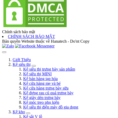
Chính sách bảo mật
CHÍNH SÁCH BẢO MẬT
Bản quyền Website thuộc về Hanatech - Do'nt Copy
Giới Thiệu
Kệ siêu thị
Kệ siêu thị trưng bày sản phẩm
Kệ siêu thị MINI
Kệ bán hàng tạp hóa
Kệ cửa hàng mẹ và bé
Kệ cửa hàng trưng bày sữa
Kệ đựng rau củ quả trưng bày
Kệ giày dép trưng bày
Kệ móc treo phụ kiện
Kệ siêu thị điện máy đồ gia dụng
Kệ kho
Kệ sắt V lỗ