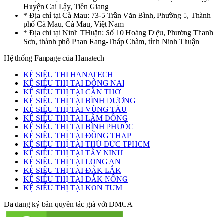
Huyện Cai Lậy, Tiền Giang
* Địa chỉ tại Cà Mau: 73-5 Trần Văn Bình, Phường 5, Thành
phố Cà Mau, Cà Mau, Việt Nam
* Địa chỉ tại Ninh THuận: Số 10 Hoàng Diệu, Phường Thanh
Sơn, thành phố Phan Rang-Tháp Chàm, tỉnh Ninh Thuận
Hệ thống Fanpage của Hanatech
KỆ SIÊU THỊ HANATECH
KỆ SIÊU THỊ TẠI ĐỒNG NAI
KỆ SIÊU THỊ TẠI CẦN THƠ
KỆ SIÊU THỊ TẠI BÌNH DƯƠNG
KỆ SIÊU THỊ TẠI VŨNG TÀU
KỆ SIÊU THỊ TẠI LÂM ĐỒNG
KỆ SIÊU THỊ TẠI BÌNH PHƯỚC
KỆ SIÊU THỊ TẠI ĐỒNG THÁP
KỆ SIÊU THỊ TẠI THỦ ĐỨC TPHCM
KỆ SIÊU THỊ TẠI TÂY NINH
KỆ SIÊU THỊ TẠI LONG AN
KỆ SIÊU THỊ TẠI ĐẮK LẮK
KỆ SIÊU THỊ TẠI ĐẮK NÔNG
KỆ SIÊU THỊ TẠI KON TUM
Đã đăng ký bản quyền tác giả với DMCA