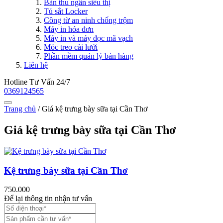
Bàn thu ngân siêu thị
Tủ sắt Locker
Công từ an ninh chống trộm
Máy in hóa đơn
Máy in và máy đọc mã vạch
Móc treo cài lưới
Phần mềm quản lý bán hàng
Liên hệ
Hotline Tư Vấn 24/7
0369124565
Trang chủ
/
Giá kệ trưng bày sữa tại Cần Thơ
Giá kệ trưng bày sữa tại Cần Thơ
Kệ trưng bày sữa tại Cần Thơ
750.000
Để lại thông tin nhận tư vấn