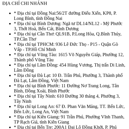
ĐỊA CHỈ CHI NHÁNH
* Địa chỉ tại Đồng Nai:56/2T đường Điểu Xiển, KP8, P.
Long Bình, tỉnh Đồng Nai
* Địa chỉ tại Bình Dương: Ngã tư DL14/NL12 - Mỹ Phước
3, Thới Hoà, Bến Cát, Bình Dương
* Địa chỉ tại Cần Thơ: QL91B, P.Long Hòa, Q.Bình Thủy,
TP.Cần Thơ
* Địa chỉ tại TPHCM: 936 Lê Đức Thọ - P15 - Quận Gò
Vấp - TP.Hồ Chí Minh
* Địa chỉ tại Vũng Tàu: 1615 Võ Nguyên Giáp, Phường 12,
Thành phố Vũng Tàu
* Địa chỉ tại Lâm Đồng: 454 Hùng Vương, Thị trấn Di Linh,
Lâm Đồng
* Địa chỉ tại Đà Lạt: 10 Đ. Trần Phú, Phường 3, Thành phố
Đà Lạt, Lâm Đồng, Việt Nam
* Địa chỉ tại Bình Phước: 11 Đường Nơ Trang Long, Tân
Bình, Đồng Xoài, Bình Phước
* Địa chỉ tại Tây Ninh: 610 Đường 30 tháng 4, Phường 3,
Tây Ninh
* Địa chỉ tại Long An: 67 Đ. Phan Văn Mảng, TT. Bến Lức,
Bến Lức, Long An, Việt Nam
* Địa chỉ tại Kiên Giang: 91 Trần Phú, Phường Vĩnh Thanh,
TP Rạch Giá, tỉnh Kiên Giang
* Địa chỉ tại Bến Tre: 200A1 Đại Lộ Đồng Khởi, P. Phú