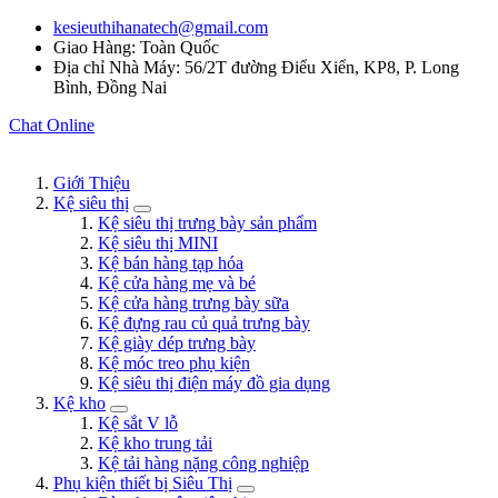
kesieuthihanatech@gmail.com
Giao Hàng: Toàn Quốc
Địa chỉ Nhà Máy: 56/2T đường Điểu Xiển, KP8, P. Long
Bình, Đồng Nai
Chat Online
Giới Thiệu
Kệ siêu thị
Kệ siêu thị trưng bày sản phẩm
Kệ siêu thị MINI
Kệ bán hàng tạp hóa
Kệ cửa hàng mẹ và bé
Kệ cửa hàng trưng bày sữa
Kệ đựng rau củ quả trưng bày
Kệ giày dép trưng bày
Kệ móc treo phụ kiện
Kệ siêu thị điện máy đồ gia dụng
Kệ kho
Kệ sắt V lỗ
Kệ kho trung tải
Kệ tải hàng nặng công nghiệp
Phụ kiện thiết bị Siêu Thị