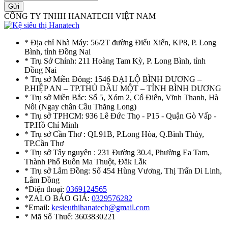
Gửi
CÔNG TY TNHH HANATECH VIỆT NAM
* Địa chỉ Nhà Máy: 56/2T đường Điểu Xiển, KP8, P. Long
Bình, tỉnh Đồng Nai
* Trụ Sở Chính: 211 Hoàng Tam Kỳ, P. Long Bình, tỉnh
Đồng Nai
* Trụ sở Miền Đông: 1546 ĐẠI LỘ BÌNH DƯƠNG –
P.HIỆP AN – TP.THỦ DẦU MỘT – TỈNH BÌNH DƯƠNG
* Trụ sở Miền Bắc: Số 5, Xóm 2, Cổ Điển, Vĩnh Thanh, Hà
Nôi (Ngay chân Cầu Thăng Long)
* Trụ sở TPHCM: 936 Lê Đức Thọ - P15 - Quận Gò Vấp -
TP.Hồ Chí Minh
* Trụ sở Cần Thơ : QL91B, P.Long Hòa, Q.Bình Thủy,
TP.Cần Thơ
* Trụ sở Tây nguyên : 231 Đường 30.4, Phường Ea Tam,
Thành Phố Buôn Ma Thuột, Đắk Lắk
* Trụ sở Lâm Đồng: Số 454 Hùng Vương, Thị Trấn Di Linh,
Lâm Đồng
*Điện thoại:
0369124565
*ZALO BÁO GIÁ:
0329576282
*Email:
kesieuthihanatech@gmail.com
* Mã Số Thuế: 3603830221