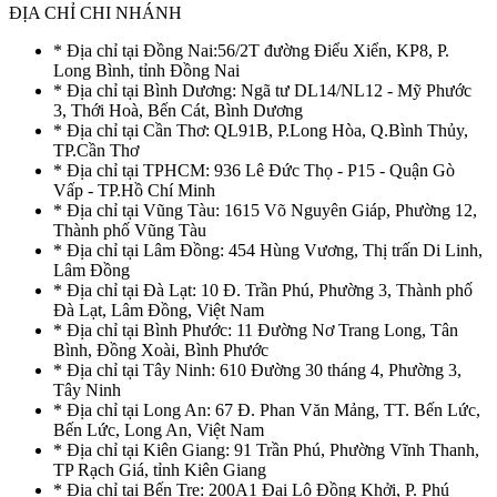
ĐỊA CHỈ CHI NHÁNH
* Địa chỉ tại Đồng Nai:56/2T đường Điểu Xiển, KP8, P.
Long Bình, tỉnh Đồng Nai
* Địa chỉ tại Bình Dương: Ngã tư DL14/NL12 - Mỹ Phước
3, Thới Hoà, Bến Cát, Bình Dương
* Địa chỉ tại Cần Thơ: QL91B, P.Long Hòa, Q.Bình Thủy,
TP.Cần Thơ
* Địa chỉ tại TPHCM: 936 Lê Đức Thọ - P15 - Quận Gò
Vấp - TP.Hồ Chí Minh
* Địa chỉ tại Vũng Tàu: 1615 Võ Nguyên Giáp, Phường 12,
Thành phố Vũng Tàu
* Địa chỉ tại Lâm Đồng: 454 Hùng Vương, Thị trấn Di Linh,
Lâm Đồng
* Địa chỉ tại Đà Lạt: 10 Đ. Trần Phú, Phường 3, Thành phố
Đà Lạt, Lâm Đồng, Việt Nam
* Địa chỉ tại Bình Phước: 11 Đường Nơ Trang Long, Tân
Bình, Đồng Xoài, Bình Phước
* Địa chỉ tại Tây Ninh: 610 Đường 30 tháng 4, Phường 3,
Tây Ninh
* Địa chỉ tại Long An: 67 Đ. Phan Văn Mảng, TT. Bến Lức,
Bến Lức, Long An, Việt Nam
* Địa chỉ tại Kiên Giang: 91 Trần Phú, Phường Vĩnh Thanh,
TP Rạch Giá, tỉnh Kiên Giang
* Địa chỉ tại Bến Tre: 200A1 Đại Lộ Đồng Khởi, P. Phú