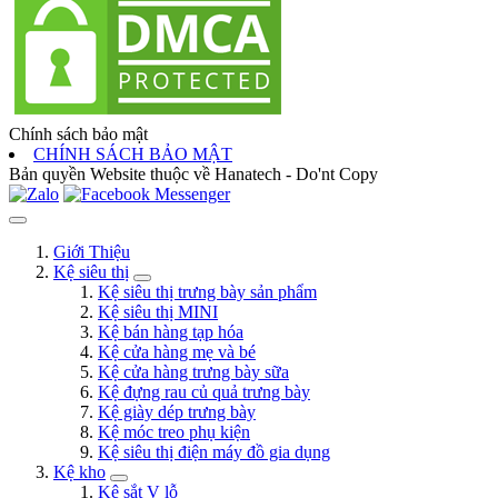
Chính sách bảo mật
CHÍNH SÁCH BẢO MẬT
Bản quyền Website thuộc về Hanatech - Do'nt Copy
Giới Thiệu
Kệ siêu thị
Kệ siêu thị trưng bày sản phẩm
Kệ siêu thị MINI
Kệ bán hàng tạp hóa
Kệ cửa hàng mẹ và bé
Kệ cửa hàng trưng bày sữa
Kệ đựng rau củ quả trưng bày
Kệ giày dép trưng bày
Kệ móc treo phụ kiện
Kệ siêu thị điện máy đồ gia dụng
Kệ kho
Kệ sắt V lỗ