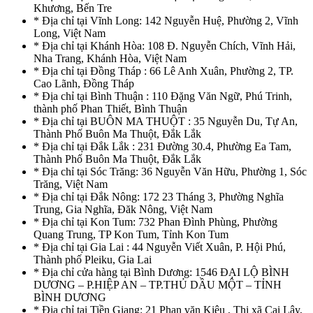
Khương, Bến Tre
* Địa chỉ tại Vĩnh Long: 142 Nguyễn Huệ, Phường 2, Vĩnh
Long, Việt Nam
* Địa chỉ tại Khánh Hòa: 108 Đ. Nguyễn Chích, Vĩnh Hải,
Nha Trang, Khánh Hòa, Việt Nam
* Địa chỉ tại Đồng Tháp : 66 Lê Anh Xuân, Phường 2, TP.
Cao Lãnh, Đồng Tháp
* Địa chỉ tại Bình Thuận : 110 Đặng Văn Ngữ, Phú Trinh,
thành phố Phan Thiết, Bình Thuận
* Địa chỉ tại BUÔN MA THUỘT : 35 Nguyễn Du, Tự An,
Thành Phố Buôn Ma Thuột, Đắk Lắk
* Địa chỉ tại Đắk Lắk : 231 Đường 30.4, Phường Ea Tam,
Thành Phố Buôn Ma Thuột, Đắk Lắk
* Địa chỉ tại Sóc Trăng: 36 Nguyễn Văn Hữu, Phường 1, Sóc
Trăng, Việt Nam
* Địa chỉ tại Đắk Nông: 172 23 Tháng 3, Phường Nghĩa
Trung, Gia Nghĩa, Đăk Nông, Việt Nam
* Địa chỉ tại Kon Tum: 732 Phan Đình Phùng, Phường
Quang Trung, TP Kon Tum, Tỉnh Kon Tum
* Địa chỉ tại Gia Lai : 44 Nguyễn Viết Xuân, P. Hội Phú,
Thành phố Pleiku, Gia Lai
* Địa chỉ cửa hàng tại Bình Dương: 1546 ĐẠI LỘ BÌNH
DƯƠNG – P.HIỆP AN – TP.THỦ DẦU MỘT – TỈNH
BÌNH DƯƠNG
* Địa chỉ tại Tiền Giang: 21 Phan văn Kiêu , Thị xã Cai Lậy,