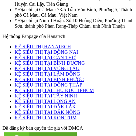
Huyện Cai Lậy, Tiền Giang
* Địa chỉ tại Cà Mau: 73-5 Trần Văn Bình, Phường 5, Thành
phố Cà Mau, Cà Mau, Việt Nam
* Địa chỉ tại Ninh THuận: Số 10 Hoàng Diệu, Phường Thanh
Sơn, thành phố Phan Rang-Tháp Chàm, tỉnh Ninh Thuận
Hệ thống Fanpage của Hanatech
KỆ SIÊU THỊ HANATECH
KỆ SIÊU THỊ TẠI ĐỒNG NAI
KỆ SIÊU THỊ TẠI CẦN THƠ
KỆ SIÊU THỊ TẠI BÌNH DƯƠNG
KỆ SIÊU THỊ TẠI VŨNG TÀU
KỆ SIÊU THỊ TẠI LÂM ĐỒNG
KỆ SIÊU THỊ TẠI BÌNH PHƯỚC
KỆ SIÊU THỊ TẠI ĐỒNG THÁP
KỆ SIÊU THỊ TẠI THỦ ĐỨC TPHCM
KỆ SIÊU THỊ TẠI TÂY NINH
KỆ SIÊU THỊ TẠI LONG AN
KỆ SIÊU THỊ TẠI ĐẮK LẮK
KỆ SIÊU THỊ TẠI ĐẮK NÔNG
KỆ SIÊU THỊ TẠI KON TUM
Đã đăng ký bản quyền tác giả với DMCA