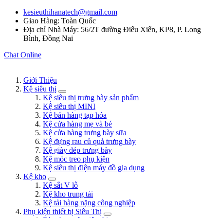
kesieuthihanatech@gmail.com
Giao Hàng: Toàn Quốc
Địa chỉ Nhà Máy: 56/2T đường Điểu Xiển, KP8, P. Long
Bình, Đồng Nai
Chat Online
Giới Thiệu
Kệ siêu thị
Kệ siêu thị trưng bày sản phẩm
Kệ siêu thị MINI
Kệ bán hàng tạp hóa
Kệ cửa hàng mẹ và bé
Kệ cửa hàng trưng bày sữa
Kệ đựng rau củ quả trưng bày
Kệ giày dép trưng bày
Kệ móc treo phụ kiện
Kệ siêu thị điện máy đồ gia dụng
Kệ kho
Kệ sắt V lỗ
Kệ kho trung tải
Kệ tải hàng nặng công nghiệp
Phụ kiện thiết bị Siêu Thị