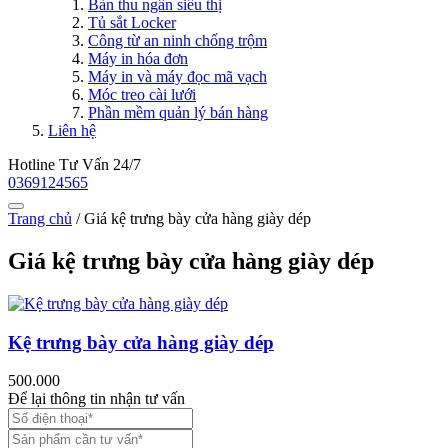
Bàn thu ngân siêu thị
Tủ sắt Locker
Công từ an ninh chống trộm
Máy in hóa đơn
Máy in và máy đọc mã vạch
Móc treo cài lưới
Phần mềm quản lý bán hàng
Liên hệ
Hotline Tư Vấn 24/7
0369124565
Trang chủ
/
Giá kệ trưng bày cửa hàng giày dép
Giá kệ trưng bày cửa hàng giày dép
Kệ trưng bày cửa hàng giày dép
500.000
Để lại thông tin nhận tư vấn