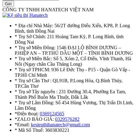
Gửi
CÔNG TY TNHH HANATECH VIỆT NAM
* Địa chỉ Nhà Máy: 56/2T đường Điểu Xiển, KP8, P. Long
Bình, tỉnh Đồng Nai
* Trụ Sở Chính: 211 Hoàng Tam Kỳ, P. Long Bình, tỉnh
Đồng Nai
* Trụ sở Miền Đông: 1546 ĐẠI LỘ BÌNH DƯƠNG –
P.HIỆP AN – TP.THỦ DẦU MỘT – TỈNH BÌNH DƯƠNG
* Trụ sở Miền Bắc: Số 5, Xóm 2, Cổ Điển, Vĩnh Thanh, Hà
Nôi (Ngay chân Cầu Thăng Long)
* Trụ sở TPHCM: 936 Lê Đức Thọ - P15 - Quận Gò Vấp -
TP.Hồ Chí Minh
* Trụ sở Cần Thơ : QL91B, P.Long Hòa, Q.Bình Thủy,
TP.Cần Thơ
* Trụ sở Tây nguyên : 231 Đường 30.4, Phường Ea Tam,
Thành Phố Buôn Ma Thuột, Đắk Lắk
* Trụ sở Lâm Đồng: Số 454 Hùng Vương, Thị Trấn Di Linh,
Lâm Đồng
*Điện thoại:
0369124565
*ZALO BÁO GIÁ:
0329576282
*Email:
kesieuthihanatech@gmail.com
* Mã Số Thuế: 3603830221