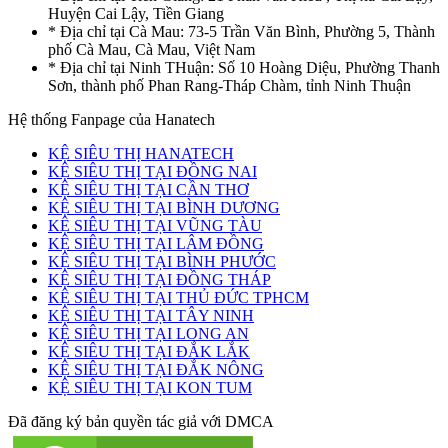
Huyện Cai Lậy, Tiền Giang
* Địa chỉ tại Cà Mau: 73-5 Trần Văn Bình, Phường 5, Thành
phố Cà Mau, Cà Mau, Việt Nam
* Địa chỉ tại Ninh THuận: Số 10 Hoàng Diệu, Phường Thanh
Sơn, thành phố Phan Rang-Tháp Chàm, tỉnh Ninh Thuận
Hệ thống Fanpage của Hanatech
KỆ SIÊU THỊ HANATECH
KỆ SIÊU THỊ TẠI ĐỒNG NAI
KỆ SIÊU THỊ TẠI CẦN THƠ
KỆ SIÊU THỊ TẠI BÌNH DƯƠNG
KỆ SIÊU THỊ TẠI VŨNG TÀU
KỆ SIÊU THỊ TẠI LÂM ĐỒNG
KỆ SIÊU THỊ TẠI BÌNH PHƯỚC
KỆ SIÊU THỊ TẠI ĐỒNG THÁP
KỆ SIÊU THỊ TẠI THỦ ĐỨC TPHCM
KỆ SIÊU THỊ TẠI TÂY NINH
KỆ SIÊU THỊ TẠI LONG AN
KỆ SIÊU THỊ TẠI ĐẮK LẮK
KỆ SIÊU THỊ TẠI ĐẮK NÔNG
KỆ SIÊU THỊ TẠI KON TUM
Đã đăng ký bản quyền tác giả với DMCA