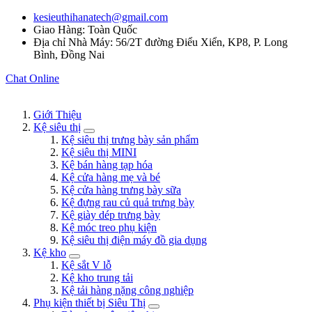
kesieuthihanatech@gmail.com
Giao Hàng: Toàn Quốc
Địa chỉ Nhà Máy: 56/2T đường Điểu Xiển, KP8, P. Long
Bình, Đồng Nai
Chat Online
Giới Thiệu
Kệ siêu thị
Kệ siêu thị trưng bày sản phẩm
Kệ siêu thị MINI
Kệ bán hàng tạp hóa
Kệ cửa hàng mẹ và bé
Kệ cửa hàng trưng bày sữa
Kệ đựng rau củ quả trưng bày
Kệ giày dép trưng bày
Kệ móc treo phụ kiện
Kệ siêu thị điện máy đồ gia dụng
Kệ kho
Kệ sắt V lỗ
Kệ kho trung tải
Kệ tải hàng nặng công nghiệp
Phụ kiện thiết bị Siêu Thị