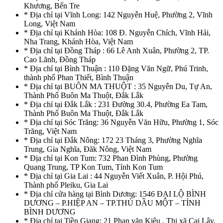
Khương, Bến Tre
* Địa chỉ tại Vĩnh Long: 142 Nguyễn Huệ, Phường 2, Vĩnh
Long, Việt Nam
* Địa chỉ tại Khánh Hòa: 108 Đ. Nguyễn Chích, Vĩnh Hải,
Nha Trang, Khánh Hòa, Việt Nam
* Địa chỉ tại Đồng Tháp : 66 Lê Anh Xuân, Phường 2, TP.
Cao Lãnh, Đồng Tháp
* Địa chỉ tại Bình Thuận : 110 Đặng Văn Ngữ, Phú Trinh,
thành phố Phan Thiết, Bình Thuận
* Địa chỉ tại BUÔN MA THUỘT : 35 Nguyễn Du, Tự An,
Thành Phố Buôn Ma Thuột, Đắk Lắk
* Địa chỉ tại Đắk Lắk : 231 Đường 30.4, Phường Ea Tam,
Thành Phố Buôn Ma Thuột, Đắk Lắk
* Địa chỉ tại Sóc Trăng: 36 Nguyễn Văn Hữu, Phường 1, Sóc
Trăng, Việt Nam
* Địa chỉ tại Đắk Nông: 172 23 Tháng 3, Phường Nghĩa
Trung, Gia Nghĩa, Đăk Nông, Việt Nam
* Địa chỉ tại Kon Tum: 732 Phan Đình Phùng, Phường
Quang Trung, TP Kon Tum, Tỉnh Kon Tum
* Địa chỉ tại Gia Lai : 44 Nguyễn Viết Xuân, P. Hội Phú,
Thành phố Pleiku, Gia Lai
* Địa chỉ cửa hàng tại Bình Dương: 1546 ĐẠI LỘ BÌNH
DƯƠNG – P.HIỆP AN – TP.THỦ DẦU MỘT – TỈNH
BÌNH DƯƠNG
* Địa chỉ tại Tiền Giang: 21 Phan văn Kiêu , Thị xã Cai Lậy,