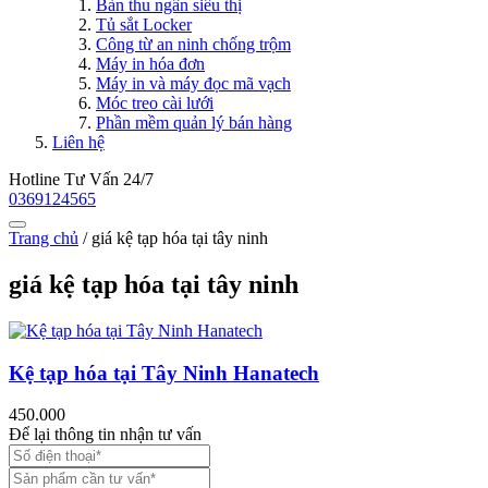
Bàn thu ngân siêu thị
Tủ sắt Locker
Công từ an ninh chống trộm
Máy in hóa đơn
Máy in và máy đọc mã vạch
Móc treo cài lưới
Phần mềm quản lý bán hàng
Liên hệ
Hotline Tư Vấn 24/7
0369124565
Trang chủ
/
giá kệ tạp hóa tại tây ninh
giá kệ tạp hóa tại tây ninh
Kệ tạp hóa tại Tây Ninh Hanatech
450.000
Để lại thông tin nhận tư vấn