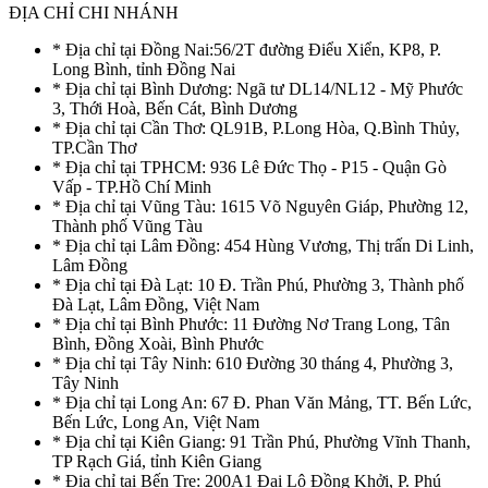
ĐỊA CHỈ CHI NHÁNH
* Địa chỉ tại Đồng Nai:56/2T đường Điểu Xiển, KP8, P.
Long Bình, tỉnh Đồng Nai
* Địa chỉ tại Bình Dương: Ngã tư DL14/NL12 - Mỹ Phước
3, Thới Hoà, Bến Cát, Bình Dương
* Địa chỉ tại Cần Thơ: QL91B, P.Long Hòa, Q.Bình Thủy,
TP.Cần Thơ
* Địa chỉ tại TPHCM: 936 Lê Đức Thọ - P15 - Quận Gò
Vấp - TP.Hồ Chí Minh
* Địa chỉ tại Vũng Tàu: 1615 Võ Nguyên Giáp, Phường 12,
Thành phố Vũng Tàu
* Địa chỉ tại Lâm Đồng: 454 Hùng Vương, Thị trấn Di Linh,
Lâm Đồng
* Địa chỉ tại Đà Lạt: 10 Đ. Trần Phú, Phường 3, Thành phố
Đà Lạt, Lâm Đồng, Việt Nam
* Địa chỉ tại Bình Phước: 11 Đường Nơ Trang Long, Tân
Bình, Đồng Xoài, Bình Phước
* Địa chỉ tại Tây Ninh: 610 Đường 30 tháng 4, Phường 3,
Tây Ninh
* Địa chỉ tại Long An: 67 Đ. Phan Văn Mảng, TT. Bến Lức,
Bến Lức, Long An, Việt Nam
* Địa chỉ tại Kiên Giang: 91 Trần Phú, Phường Vĩnh Thanh,
TP Rạch Giá, tỉnh Kiên Giang
* Địa chỉ tại Bến Tre: 200A1 Đại Lộ Đồng Khởi, P. Phú