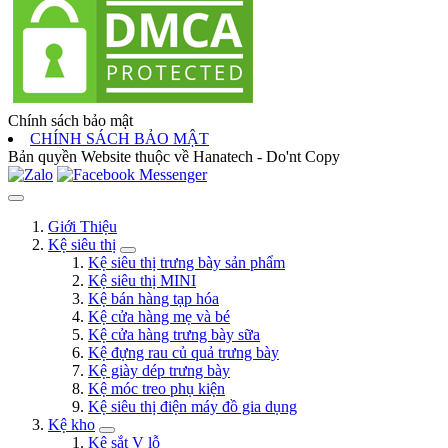
Chính sách bảo mật
CHÍNH SÁCH BẢO MẬT
Bản quyền Website thuộc về Hanatech - Do'nt Copy
Giới Thiệu
Kệ siêu thị
Kệ siêu thị trưng bày sản phẩm
Kệ siêu thị MINI
Kệ bán hàng tạp hóa
Kệ cửa hàng mẹ và bé
Kệ cửa hàng trưng bày sữa
Kệ đựng rau củ quả trưng bày
Kệ giày dép trưng bày
Kệ móc treo phụ kiện
Kệ siêu thị điện máy đồ gia dụng
Kệ kho
Kệ sắt V lỗ