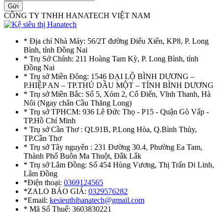
Gửi
CÔNG TY TNHH HANATECH VIỆT NAM
* Địa chỉ Nhà Máy: 56/2T đường Điểu Xiển, KP8, P. Long
Bình, tỉnh Đồng Nai
* Trụ Sở Chính: 211 Hoàng Tam Kỳ, P. Long Bình, tỉnh
Đồng Nai
* Trụ sở Miền Đông: 1546 ĐẠI LỘ BÌNH DƯƠNG –
P.HIỆP AN – TP.THỦ DẦU MỘT – TỈNH BÌNH DƯƠNG
* Trụ sở Miền Bắc: Số 5, Xóm 2, Cổ Điển, Vĩnh Thanh, Hà
Nôi (Ngay chân Cầu Thăng Long)
* Trụ sở TPHCM: 936 Lê Đức Thọ - P15 - Quận Gò Vấp -
TP.Hồ Chí Minh
* Trụ sở Cần Thơ : QL91B, P.Long Hòa, Q.Bình Thủy,
TP.Cần Thơ
* Trụ sở Tây nguyên : 231 Đường 30.4, Phường Ea Tam,
Thành Phố Buôn Ma Thuột, Đắk Lắk
* Trụ sở Lâm Đồng: Số 454 Hùng Vương, Thị Trấn Di Linh,
Lâm Đồng
*Điện thoại:
0369124565
*ZALO BÁO GIÁ:
0329576282
*Email:
kesieuthihanatech@gmail.com
* Mã Số Thuế: 3603830221