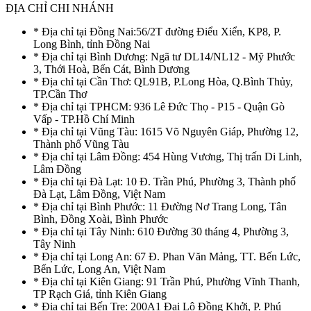
ĐỊA CHỈ CHI NHÁNH
* Địa chỉ tại Đồng Nai:56/2T đường Điểu Xiển, KP8, P.
Long Bình, tỉnh Đồng Nai
* Địa chỉ tại Bình Dương: Ngã tư DL14/NL12 - Mỹ Phước
3, Thới Hoà, Bến Cát, Bình Dương
* Địa chỉ tại Cần Thơ: QL91B, P.Long Hòa, Q.Bình Thủy,
TP.Cần Thơ
* Địa chỉ tại TPHCM: 936 Lê Đức Thọ - P15 - Quận Gò
Vấp - TP.Hồ Chí Minh
* Địa chỉ tại Vũng Tàu: 1615 Võ Nguyên Giáp, Phường 12,
Thành phố Vũng Tàu
* Địa chỉ tại Lâm Đồng: 454 Hùng Vương, Thị trấn Di Linh,
Lâm Đồng
* Địa chỉ tại Đà Lạt: 10 Đ. Trần Phú, Phường 3, Thành phố
Đà Lạt, Lâm Đồng, Việt Nam
* Địa chỉ tại Bình Phước: 11 Đường Nơ Trang Long, Tân
Bình, Đồng Xoài, Bình Phước
* Địa chỉ tại Tây Ninh: 610 Đường 30 tháng 4, Phường 3,
Tây Ninh
* Địa chỉ tại Long An: 67 Đ. Phan Văn Mảng, TT. Bến Lức,
Bến Lức, Long An, Việt Nam
* Địa chỉ tại Kiên Giang: 91 Trần Phú, Phường Vĩnh Thanh,
TP Rạch Giá, tỉnh Kiên Giang
* Địa chỉ tại Bến Tre: 200A1 Đại Lộ Đồng Khởi, P. Phú