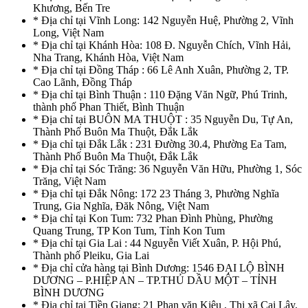
Khương, Bến Tre
* Địa chỉ tại Vĩnh Long: 142 Nguyễn Huệ, Phường 2, Vĩnh
Long, Việt Nam
* Địa chỉ tại Khánh Hòa: 108 Đ. Nguyễn Chích, Vĩnh Hải,
Nha Trang, Khánh Hòa, Việt Nam
* Địa chỉ tại Đồng Tháp : 66 Lê Anh Xuân, Phường 2, TP.
Cao Lãnh, Đồng Tháp
* Địa chỉ tại Bình Thuận : 110 Đặng Văn Ngữ, Phú Trinh,
thành phố Phan Thiết, Bình Thuận
* Địa chỉ tại BUÔN MA THUỘT : 35 Nguyễn Du, Tự An,
Thành Phố Buôn Ma Thuột, Đắk Lắk
* Địa chỉ tại Đắk Lắk : 231 Đường 30.4, Phường Ea Tam,
Thành Phố Buôn Ma Thuột, Đắk Lắk
* Địa chỉ tại Sóc Trăng: 36 Nguyễn Văn Hữu, Phường 1, Sóc
Trăng, Việt Nam
* Địa chỉ tại Đắk Nông: 172 23 Tháng 3, Phường Nghĩa
Trung, Gia Nghĩa, Đăk Nông, Việt Nam
* Địa chỉ tại Kon Tum: 732 Phan Đình Phùng, Phường
Quang Trung, TP Kon Tum, Tỉnh Kon Tum
* Địa chỉ tại Gia Lai : 44 Nguyễn Viết Xuân, P. Hội Phú,
Thành phố Pleiku, Gia Lai
* Địa chỉ cửa hàng tại Bình Dương: 1546 ĐẠI LỘ BÌNH
DƯƠNG – P.HIỆP AN – TP.THỦ DẦU MỘT – TỈNH
BÌNH DƯƠNG
* Địa chỉ tại Tiền Giang: 21 Phan văn Kiêu , Thị xã Cai Lậy,