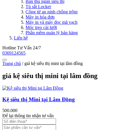
Bàn thu ngân siêu thị
Tủ sắt Locker
Công từ an ninh chống trộm
Máy in hóa đơn
Máy in và máy đọc mã vạch
Móc treo cài lưới
Phần mềm quản lý bán hàng
Liên hệ
Hotline Tư Vấn 24/7
0369124565
Trang chủ
/
giá kệ siêu thị mini tại lâm đồng
giá kệ siêu thị mini tại lâm đồng
Kệ siêu thị Mini tại Lâm Đồng
500.000
Để lại thông tin nhận tư vấn