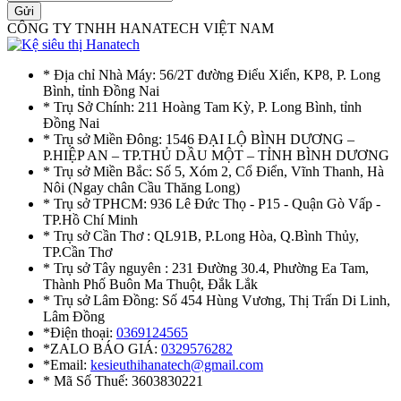
Gửi
CÔNG TY TNHH HANATECH VIỆT NAM
* Địa chỉ Nhà Máy: 56/2T đường Điểu Xiển, KP8, P. Long
Bình, tỉnh Đồng Nai
* Trụ Sở Chính: 211 Hoàng Tam Kỳ, P. Long Bình, tỉnh
Đồng Nai
* Trụ sở Miền Đông: 1546 ĐẠI LỘ BÌNH DƯƠNG –
P.HIỆP AN – TP.THỦ DẦU MỘT – TỈNH BÌNH DƯƠNG
* Trụ sở Miền Bắc: Số 5, Xóm 2, Cổ Điển, Vĩnh Thanh, Hà
Nôi (Ngay chân Cầu Thăng Long)
* Trụ sở TPHCM: 936 Lê Đức Thọ - P15 - Quận Gò Vấp -
TP.Hồ Chí Minh
* Trụ sở Cần Thơ : QL91B, P.Long Hòa, Q.Bình Thủy,
TP.Cần Thơ
* Trụ sở Tây nguyên : 231 Đường 30.4, Phường Ea Tam,
Thành Phố Buôn Ma Thuột, Đắk Lắk
* Trụ sở Lâm Đồng: Số 454 Hùng Vương, Thị Trấn Di Linh,
Lâm Đồng
*Điện thoại:
0369124565
*ZALO BÁO GIÁ:
0329576282
*Email:
kesieuthihanatech@gmail.com
* Mã Số Thuế: 3603830221