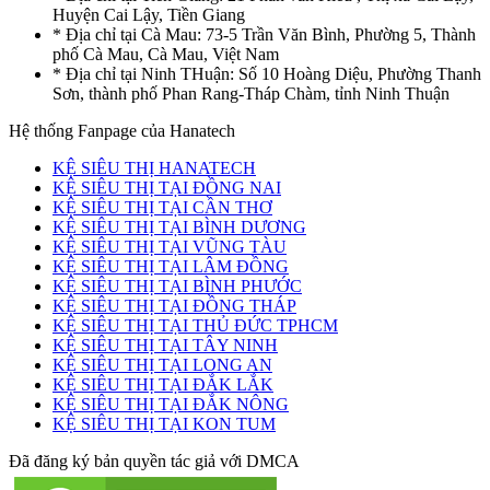
Huyện Cai Lậy, Tiền Giang
* Địa chỉ tại Cà Mau: 73-5 Trần Văn Bình, Phường 5, Thành
phố Cà Mau, Cà Mau, Việt Nam
* Địa chỉ tại Ninh THuận: Số 10 Hoàng Diệu, Phường Thanh
Sơn, thành phố Phan Rang-Tháp Chàm, tỉnh Ninh Thuận
Hệ thống Fanpage của Hanatech
KỆ SIÊU THỊ HANATECH
KỆ SIÊU THỊ TẠI ĐỒNG NAI
KỆ SIÊU THỊ TẠI CẦN THƠ
KỆ SIÊU THỊ TẠI BÌNH DƯƠNG
KỆ SIÊU THỊ TẠI VŨNG TÀU
KỆ SIÊU THỊ TẠI LÂM ĐỒNG
KỆ SIÊU THỊ TẠI BÌNH PHƯỚC
KỆ SIÊU THỊ TẠI ĐỒNG THÁP
KỆ SIÊU THỊ TẠI THỦ ĐỨC TPHCM
KỆ SIÊU THỊ TẠI TÂY NINH
KỆ SIÊU THỊ TẠI LONG AN
KỆ SIÊU THỊ TẠI ĐẮK LẮK
KỆ SIÊU THỊ TẠI ĐẮK NÔNG
KỆ SIÊU THỊ TẠI KON TUM
Đã đăng ký bản quyền tác giả với DMCA