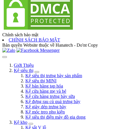
Chính sách bảo mật
CHÍNH SÁCH BẢO MẬT
Bản quyền Website thuộc về Hanatech - Do'nt Copy
Giới Thiệu
Kệ siêu thị
Kệ siêu thị trưng bày sản phẩm
Kệ siêu thị MINI
Kệ bán hàng tạp hóa
Kệ cửa hàng mẹ và bé
Kệ cửa hàng trưng bày sữa
Kệ đựng rau củ quả trưng bày
Kệ giày dép trưng bày
Kệ móc treo phụ kiện
Kệ siêu thị điện máy đồ gia dụng
Kệ kho
Kệ sắt V lỗ