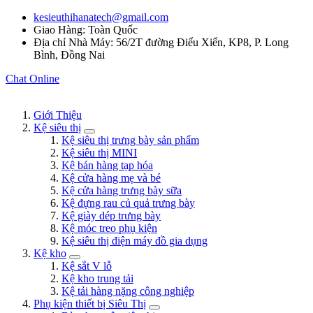
kesieuthihanatech@gmail.com
Giao Hàng: Toàn Quốc
Địa chỉ Nhà Máy: 56/2T đường Điểu Xiển, KP8, P. Long
Bình, Đồng Nai
Chat Online
Giới Thiệu
Kệ siêu thị
Kệ siêu thị trưng bày sản phẩm
Kệ siêu thị MINI
Kệ bán hàng tạp hóa
Kệ cửa hàng mẹ và bé
Kệ cửa hàng trưng bày sữa
Kệ đựng rau củ quả trưng bày
Kệ giày dép trưng bày
Kệ móc treo phụ kiện
Kệ siêu thị điện máy đồ gia dụng
Kệ kho
Kệ sắt V lỗ
Kệ kho trung tải
Kệ tải hàng nặng công nghiệp
Phụ kiện thiết bị Siêu Thị