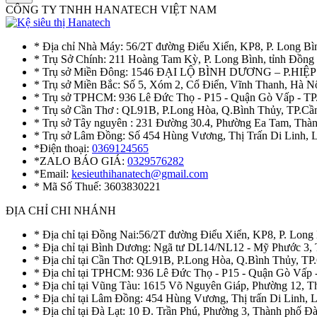
CÔNG TY TNHH HANATECH VIỆT NAM
* Địa chỉ Nhà Máy: 56/2T đường Điểu Xiển, KP8, P. Long Bì
* Trụ Sở Chính: 211 Hoàng Tam Kỳ, P. Long Bình, tỉnh Đồng
* Trụ sở Miền Đông: 1546 ĐẠI LỘ BÌNH DƯƠNG – P.H
* Trụ sở Miền Bắc: Số 5, Xóm 2, Cổ Điển, Vĩnh Thanh, Hà 
* Trụ sở TPHCM: 936 Lê Đức Thọ - P15 - Quận Gò Vấp - TP
* Trụ sở Cần Thơ : QL91B, P.Long Hòa, Q.Bình Thủy, TP.Cầ
* Trụ sở Tây nguyên : 231 Đường 30.4, Phường Ea Tam, Th
* Trụ sở Lâm Đồng: Số 454 Hùng Vương, Thị Trấn Di Linh,
*Điện thoại:
0369124565
*ZALO BÁO GIÁ:
0329576282
*Email:
kesieuthihanatech@gmail.com
* Mã Số Thuế: 3603830221
ĐỊA CHỈ CHI NHÁNH
* Địa chỉ tại Đồng Nai:56/2T đường Điểu Xiển, KP8, P. Long
* Địa chỉ tại Bình Dương: Ngã tư DL14/NL12 - Mỹ Phước 3,
* Địa chỉ tại Cần Thơ: QL91B, P.Long Hòa, Q.Bình Thủy, TP
* Địa chỉ tại TPHCM: 936 Lê Đức Thọ - P15 - Quận Gò Vấp 
* Địa chỉ tại Vũng Tàu: 1615 Võ Nguyên Giáp, Phường 12, 
* Địa chỉ tại Lâm Đồng: 454 Hùng Vương, Thị trấn Di Linh,
* Địa chỉ tại Đà Lạt: 10 Đ. Trần Phú, Phường 3, Thành phố 