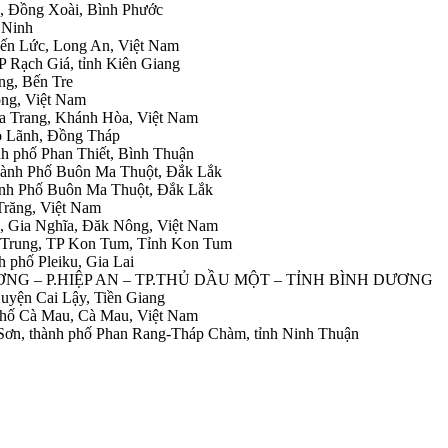
h, Đồng Xoài, Bình Phước
 Ninh
Bến Lức, Long An, Việt Nam
P Rạch Giá, tỉnh Kiên Giang
ng, Bến Tre
ong, Việt Nam
ha Trang, Khánh Hòa, Việt Nam
ao Lãnh, Đồng Tháp
nh phố Phan Thiết, Bình Thuận
ành Phố Buôn Ma Thuột, Đắk Lắk
hành Phố Buôn Ma Thuột, Đắk Lắk
Trăng, Việt Nam
g, Gia Nghĩa, Đăk Nông, Việt Nam
g Trung, TP Kon Tum, Tỉnh Kon Tum
h phố Pleiku, Gia Lai
NH DƯƠNG – P.HIỆP AN – TP.THỦ DẦU MỘT – TỈNH BÌNH DƯƠNG
 Huyện Cai Lậy, Tiền Giang
 phố Cà Mau, Cà Mau, Việt Nam
 Sơn, thành phố Phan Rang-Tháp Chàm, tỉnh Ninh Thuận