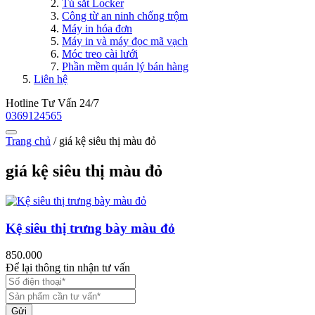
Tủ sắt Locker
Công từ an ninh chống trộm
Máy in hóa đơn
Máy in và máy đọc mã vạch
Móc treo cài lưới
Phần mềm quản lý bán hàng
Liên hệ
Hotline Tư Vấn 24/7
0369124565
Trang chủ
/
giá kệ siêu thị màu đỏ
giá kệ siêu thị màu đỏ
Kệ siêu thị trưng bày màu đỏ
850.000
Để lại thông tin nhận tư vấn
Gửi