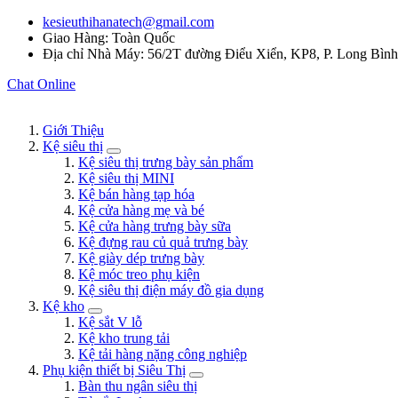
kesieuthihanatech@gmail.com
Giao Hàng: Toàn Quốc
Địa chỉ Nhà Máy: 56/2T đường Điểu Xiển, KP8, P. Long Bìn
Chat Online
Giới Thiệu
Kệ siêu thị
Kệ siêu thị trưng bày sản phẩm
Kệ siêu thị MINI
Kệ bán hàng tạp hóa
Kệ cửa hàng mẹ và bé
Kệ cửa hàng trưng bày sữa
Kệ đựng rau củ quả trưng bày
Kệ giày dép trưng bày
Kệ móc treo phụ kiện
Kệ siêu thị điện máy đồ gia dụng
Kệ kho
Kệ sắt V lỗ
Kệ kho trung tải
Kệ tải hàng nặng công nghiệp
Phụ kiện thiết bị Siêu Thị
Bàn thu ngân siêu thị