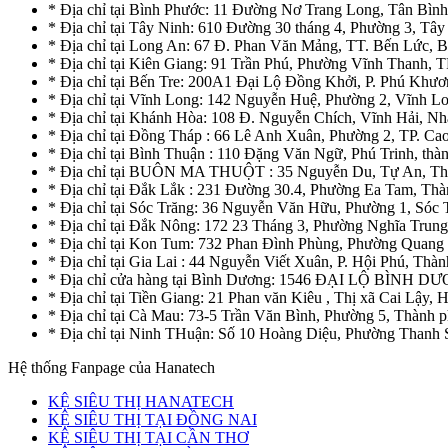
* Địa chỉ tại Bình Phước: 11 Đường Nơ Trang Long, Tân Bìn
* Địa chỉ tại Tây Ninh: 610 Đường 30 tháng 4, Phường 3, Tây
* Địa chỉ tại Long An: 67 Đ. Phan Văn Mảng, TT. Bến Lức, 
* Địa chỉ tại Kiên Giang: 91 Trần Phú, Phường Vĩnh Thanh, T
* Địa chỉ tại Bến Tre: 200A1 Đại Lộ Đồng Khởi, P. Phú Khươ
* Địa chỉ tại Vĩnh Long: 142 Nguyễn Huệ, Phường 2, Vĩnh L
* Địa chỉ tại Khánh Hòa: 108 Đ. Nguyễn Chích, Vĩnh Hải, N
* Địa chỉ tại Đồng Tháp : 66 Lê Anh Xuân, Phường 2, TP. C
* Địa chỉ tại Bình Thuận : 110 Đặng Văn Ngữ, Phú Trinh, thà
* Địa chỉ tại BUÔN MA THUỘT : 35 Nguyễn Du, Tự An, Th
* Địa chỉ tại Đắk Lắk : 231 Đường 30.4, Phường Ea Tam, T
* Địa chỉ tại Sóc Trăng: 36 Nguyễn Văn Hữu, Phường 1, Sóc 
* Địa chỉ tại Đắk Nông: 172 23 Tháng 3, Phường Nghĩa Trun
* Địa chỉ tại Kon Tum: 732 Phan Đình Phùng, Phường Quan
* Địa chỉ tại Gia Lai : 44 Nguyễn Viết Xuân, P. Hội Phú, Thàn
* Địa chỉ cửa hàng tại Bình Dương: 1546 ĐẠI LỘ BÌ
* Địa chỉ tại Tiền Giang: 21 Phan văn Kiêu , Thị xã Cai Lậy,
* Địa chỉ tại Cà Mau: 73-5 Trần Văn Bình, Phường 5, Thành
* Địa chỉ tại Ninh THuận: Số 10 Hoàng Diệu, Phường Thanh
Hệ thống Fanpage của Hanatech
KỆ SIÊU THỊ HANATECH
KỆ SIÊU THỊ TẠI ĐỒNG NAI
KỆ SIÊU THỊ TẠI CẦN THƠ