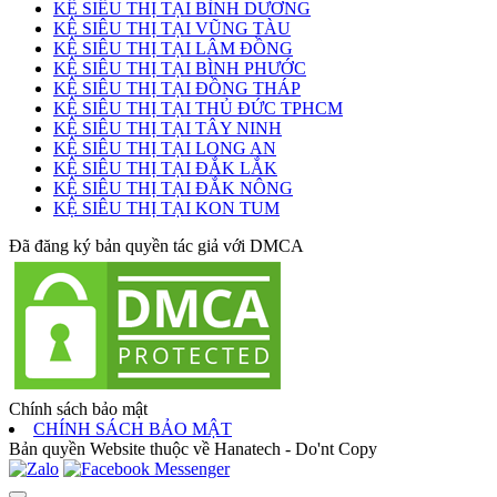
KỆ SIÊU THỊ TẠI BÌNH DƯƠNG
KỆ SIÊU THỊ TẠI VŨNG TÀU
KỆ SIÊU THỊ TẠI LÂM ĐỒNG
KỆ SIÊU THỊ TẠI BÌNH PHƯỚC
KỆ SIÊU THỊ TẠI ĐỒNG THÁP
KỆ SIÊU THỊ TẠI THỦ ĐỨC TPHCM
KỆ SIÊU THỊ TẠI TÂY NINH
KỆ SIÊU THỊ TẠI LONG AN
KỆ SIÊU THỊ TẠI ĐẮK LẮK
KỆ SIÊU THỊ TẠI ĐẮK NÔNG
KỆ SIÊU THỊ TẠI KON TUM
Đã đăng ký bản quyền tác giả với DMCA
Chính sách bảo mật
CHÍNH SÁCH BẢO MẬT
Bản quyền Website thuộc về Hanatech - Do'nt Copy