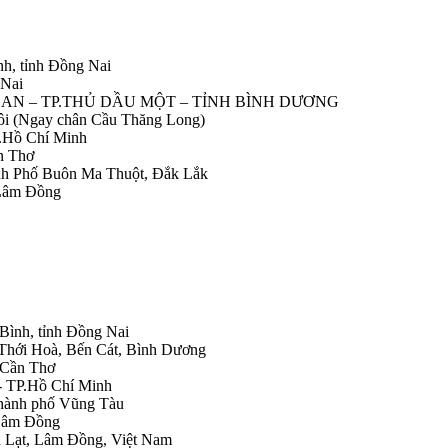
nh, tỉnh Đồng Nai
 Nai
IỆP AN – TP.THỦ DẦU MỘT – TỈNH BÌNH DƯƠNG
Nôi (Ngay chân Cầu Thăng Long)
.Hồ Chí Minh
n Thơ
ành Phố Buôn Ma Thuột, Đắk Lắk
 Lâm Đồng
 Bình, tỉnh Đồng Nai
 Thới Hoà, Bến Cát, Bình Dương
.Cần Thơ
- TP.Hồ Chí Minh
Thành phố Vũng Tàu
 Lâm Đồng
Đà Lạt, Lâm Đồng, Việt Nam