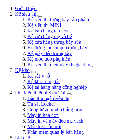
Giới Thiệu
Kệ siêu thị
Kệ siêu thị trưng bày sản phẩm
Kệ siêu thị MINI
Kệ bán hàng tạp hóa
Kệ cửa hàng mẹ và bé
Kệ cửa hàng trưng bày sữa
Kệ đựng rau củ quả trưng bày
Kệ giày dép trưng bày
Kệ móc treo phụ kiện
Kệ siêu thị điện máy đồ gia dụng
Kệ kho
Kệ sắt V lỗ
Kệ kho trung tải
Kệ tải hàng nặng công nghiệp
Phụ kiện thiết bị Siêu Thị
Bàn thu ngân siêu thị
Tủ sắt Locker
Công từ an ninh chống trộm
Máy in hóa đơn
Máy in và máy đọc mã vạch
Móc treo cài lưới
Phần mềm quản lý bán hàng
Liên hệ