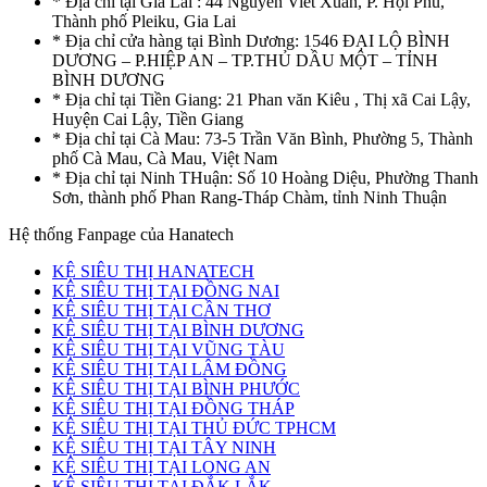
* Địa chỉ tại Gia Lai : 44 Nguyễn Viết Xuân, P. Hội Phú,
Thành phố Pleiku, Gia Lai
* Địa chỉ cửa hàng tại Bình Dương: 1546 ĐẠI LỘ BÌNH
DƯƠNG – P.HIỆP AN – TP.THỦ DẦU MỘT – TỈNH
BÌNH DƯƠNG
* Địa chỉ tại Tiền Giang: 21 Phan văn Kiêu , Thị xã Cai Lậy,
Huyện Cai Lậy, Tiền Giang
* Địa chỉ tại Cà Mau: 73-5 Trần Văn Bình, Phường 5, Thành
phố Cà Mau, Cà Mau, Việt Nam
* Địa chỉ tại Ninh THuận: Số 10 Hoàng Diệu, Phường Thanh
Sơn, thành phố Phan Rang-Tháp Chàm, tỉnh Ninh Thuận
Hệ thống Fanpage của Hanatech
KỆ SIÊU THỊ HANATECH
KỆ SIÊU THỊ TẠI ĐỒNG NAI
KỆ SIÊU THỊ TẠI CẦN THƠ
KỆ SIÊU THỊ TẠI BÌNH DƯƠNG
KỆ SIÊU THỊ TẠI VŨNG TÀU
KỆ SIÊU THỊ TẠI LÂM ĐỒNG
KỆ SIÊU THỊ TẠI BÌNH PHƯỚC
KỆ SIÊU THỊ TẠI ĐỒNG THÁP
KỆ SIÊU THỊ TẠI THỦ ĐỨC TPHCM
KỆ SIÊU THỊ TẠI TÂY NINH
KỆ SIÊU THỊ TẠI LONG AN
KỆ SIÊU THỊ TẠI ĐẮK LẮK