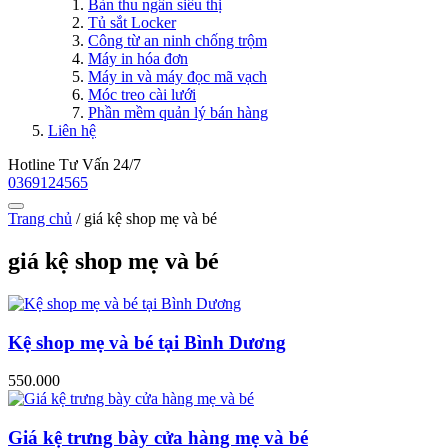
Bàn thu ngân siêu thị
Tủ sắt Locker
Công từ an ninh chống trộm
Máy in hóa đơn
Máy in và máy đọc mã vạch
Móc treo cài lưới
Phần mềm quản lý bán hàng
Liên hệ
Hotline Tư Vấn 24/7
0369124565
Trang chủ
/
giá kệ shop mẹ và bé
giá kệ shop mẹ và bé
Kệ shop mẹ và bé tại Bình Dương
550.000
Giá kệ trưng bày cửa hàng mẹ và bé