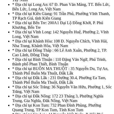
* Địa chỉ tại Long An: 67 Đ. Phan Văn Mảng, TT. Bến Lức,
Bến Lức, Long An, Việt Nam
* Địa chỉ tại Kiên Giang: 91 Trần Phú, Phường Vĩnh Thanh,
TP Rạch Giá, tỉnh Kiên Giang
* Địa chỉ tại Bến Tre: 200A1 Đại Lộ Đồng Khởi, P. Phú
Khương, Bến Tre
* Địa chỉ tại Vĩnh Long: 142 Nguyễn Huệ, Phường 2, Vĩnh
Long, Việt Nam
* Địa chỉ tại Khánh Hòa: 108 Đ. Nguyễn Chích, Vĩnh Hải,
Nha Trang, Khánh Hòa, Việt Nam
* Địa chỉ tại Đồng Tháp : 66 Lê Anh Xuân, Phường 2, TP.
Cao Lãnh, Đồng Tháp
* Địa chỉ tại Bình Thuận : 110 Đặng Văn Ngữ, Phú Trinh,
thành phố Phan Thiết, Bình Thuận
* Địa chỉ tại BUÔN MA THUỘT : 35 Nguyễn Du, Tự An,
Thành Phố Buôn Ma Thuột, Đắk Lắk
* Địa chỉ tại Đắk Lắk : 231 Đường 30.4, Phường Ea Tam,
Thành Phố Buôn Ma Thuột, Đắk Lắk
* Địa chỉ tại Sóc Trăng: 36 Nguyễn Văn Hữu, Phường 1, Sóc
Trăng, Việt Nam
* Địa chỉ tại Đắk Nông: 172 23 Tháng 3, Phường Nghĩa
Trung, Gia Nghĩa, Đăk Nông, Việt Nam
* Địa chỉ tại Kon Tum: 732 Phan Đình Phùng, Phường
Quang Trung, TP Kon Tum, Tỉnh Kon Tum