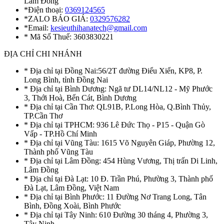
Lâm Đồng
*Điện thoại:
0369124565
*ZALO BÁO GIÁ:
0329576282
*Email:
kesieuthihanatech@gmail.com
* Mã Số Thuế: 3603830221
ĐỊA CHỈ CHI NHÁNH
* Địa chỉ tại Đồng Nai:56/2T đường Điểu Xiển, KP8, P.
Long Bình, tỉnh Đồng Nai
* Địa chỉ tại Bình Dương: Ngã tư DL14/NL12 - Mỹ Phước
3, Thới Hoà, Bến Cát, Bình Dương
* Địa chỉ tại Cần Thơ: QL91B, P.Long Hòa, Q.Bình Thủy,
TP.Cần Thơ
* Địa chỉ tại TPHCM: 936 Lê Đức Thọ - P15 - Quận Gò
Vấp - TP.Hồ Chí Minh
* Địa chỉ tại Vũng Tàu: 1615 Võ Nguyên Giáp, Phường 12,
Thành phố Vũng Tàu
* Địa chỉ tại Lâm Đồng: 454 Hùng Vương, Thị trấn Di Linh,
Lâm Đồng
* Địa chỉ tại Đà Lạt: 10 Đ. Trần Phú, Phường 3, Thành phố
Đà Lạt, Lâm Đồng, Việt Nam
* Địa chỉ tại Bình Phước: 11 Đường Nơ Trang Long, Tân
Bình, Đồng Xoài, Bình Phước
* Địa chỉ tại Tây Ninh: 610 Đường 30 tháng 4, Phường 3,
Tây Ninh