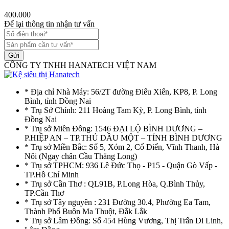
400.000
Để lại thông tin nhận tư vấn
Gửi
CÔNG TY TNHH HANATECH VIỆT NAM
* Địa chỉ Nhà Máy: 56/2T đường Điểu Xiển, KP8, P. Long
Bình, tỉnh Đồng Nai
* Trụ Sở Chính: 211 Hoàng Tam Kỳ, P. Long Bình, tỉnh
Đồng Nai
* Trụ sở Miền Đông: 1546 ĐẠI LỘ BÌNH DƯƠNG –
P.HIỆP AN – TP.THỦ DẦU MỘT – TỈNH BÌNH DƯƠNG
* Trụ sở Miền Bắc: Số 5, Xóm 2, Cổ Điển, Vĩnh Thanh, Hà
Nôi (Ngay chân Cầu Thăng Long)
* Trụ sở TPHCM: 936 Lê Đức Thọ - P15 - Quận Gò Vấp -
TP.Hồ Chí Minh
* Trụ sở Cần Thơ : QL91B, P.Long Hòa, Q.Bình Thủy,
TP.Cần Thơ
* Trụ sở Tây nguyên : 231 Đường 30.4, Phường Ea Tam,
Thành Phố Buôn Ma Thuột, Đắk Lắk
* Trụ sở Lâm Đồng: Số 454 Hùng Vương, Thị Trấn Di Linh,