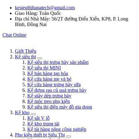
kesieuthihanatech@gmail.com
Giao Hàng: Toàn Quốc
Địa chỉ Nhà Máy: 56/2T đường Điểu Xiển, KP8, P. Long
Bình, Đồng Nai
Chat Online
Giới Thiệu
Kệ siêu thị
Kệ siêu thị trưng bày sản phẩm
Kệ siêu thị MINI
Kệ bán hàng tạp hóa
Kệ cửa hàng mẹ và bé
Kệ cửa hàng trưng bày sữa
Kệ đựng rau củ quả trưng bày
Kệ giày dép trưng bày
Kệ móc treo phụ kiện
Kệ siêu thị điện máy đồ gia dụng
Kệ kho
Kệ sắt V lỗ
Kệ kho trung tải
Kệ tải hàng nặng công nghiệp
Phụ kiện thiết bị Siêu Thị