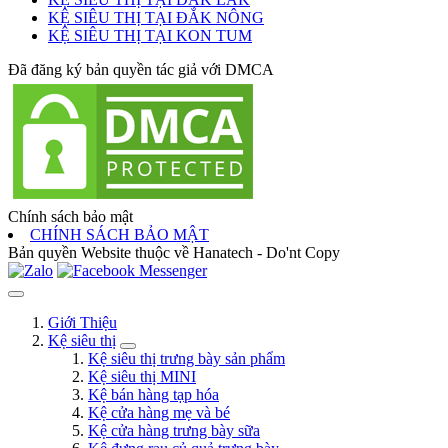
KỆ SIÊU THỊ TẠI ĐẮK NÔNG
KỆ SIÊU THỊ TẠI KON TUM
Đã đăng ký bản quyền tác giả với DMCA
Chính sách bảo mật
CHÍNH SÁCH BẢO MẬT
Bản quyền Website thuộc về Hanatech - Do'nt Copy
Giới Thiệu
Kệ siêu thị
Kệ siêu thị trưng bày sản phẩm
Kệ siêu thị MINI
Kệ bán hàng tạp hóa
Kệ cửa hàng mẹ và bé
Kệ cửa hàng trưng bày sữa