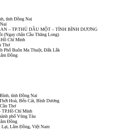
nh, tỉnh Đồng Nai
 Nai
IỆP AN – TP.THỦ DẦU MỘT – TỈNH BÌNH DƯƠNG
Nôi (Ngay chân Cầu Thăng Long)
.Hồ Chí Minh
n Thơ
ành Phố Buôn Ma Thuột, Đắk Lắk
 Lâm Đồng
 Bình, tỉnh Đồng Nai
 Thới Hoà, Bến Cát, Bình Dương
.Cần Thơ
- TP.Hồ Chí Minh
Thành phố Vũng Tàu
 Lâm Đồng
Đà Lạt, Lâm Đồng, Việt Nam