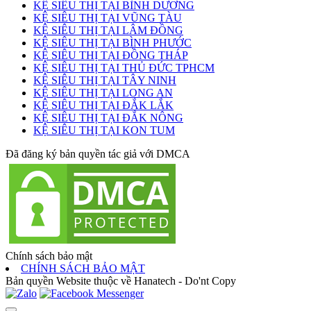
KỆ SIÊU THỊ TẠI BÌNH DƯƠNG
KỆ SIÊU THỊ TẠI VŨNG TÀU
KỆ SIÊU THỊ TẠI LÂM ĐỒNG
KỆ SIÊU THỊ TẠI BÌNH PHƯỚC
KỆ SIÊU THỊ TẠI ĐỒNG THÁP
KỆ SIÊU THỊ TẠI THỦ ĐỨC TPHCM
KỆ SIÊU THỊ TẠI TÂY NINH
KỆ SIÊU THỊ TẠI LONG AN
KỆ SIÊU THỊ TẠI ĐẮK LẮK
KỆ SIÊU THỊ TẠI ĐẮK NÔNG
KỆ SIÊU THỊ TẠI KON TUM
Đã đăng ký bản quyền tác giả với DMCA
Chính sách bảo mật
CHÍNH SÁCH BẢO MẬT
Bản quyền Website thuộc về Hanatech - Do'nt Copy