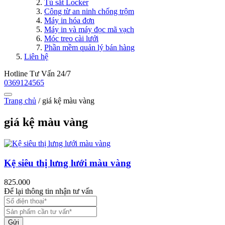
Tủ sắt Locker
Công từ an ninh chống trộm
Máy in hóa đơn
Máy in và máy đọc mã vạch
Móc treo cài lưới
Phần mềm quản lý bán hàng
Liên hệ
Hotline Tư Vấn 24/7
0369124565
Trang chủ
/
giá kệ màu vàng
giá kệ màu vàng
Kệ siêu thị lưng lưới màu vàng
825.000
Để lại thông tin nhận tư vấn
Gửi