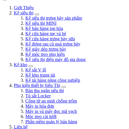
Giới Thiệu
Kệ siêu thị
Kệ siêu thị trưng bày sản phẩm
Kệ siêu thị MINI
Kệ bán hàng tạp hóa
Kệ cửa hàng mẹ và bé
Kệ cửa hàng trưng bày sữa
Kệ đựng rau củ quả trưng bày
Kệ giày dép trưng bày
Kệ móc treo phụ kiện
Kệ siêu thị điện máy đồ gia dụng
Kệ kho
Kệ sắt V lỗ
Kệ kho trung tải
Kệ tải hàng nặng công nghiệp
Phụ kiện thiết bị Siêu Thị
Bàn thu ngân siêu thị
Tủ sắt Locker
Công từ an ninh chống trộm
Máy in hóa đơn
Máy in và máy đọc mã vạch
Móc treo cài lưới
Phần mềm quản lý bán hàng
Liên hệ