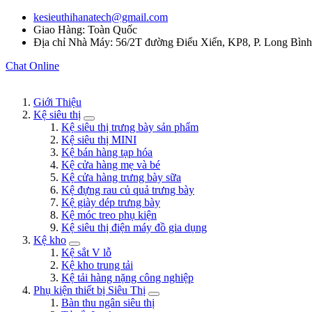
kesieuthihanatech@gmail.com
Giao Hàng: Toàn Quốc
Địa chỉ Nhà Máy: 56/2T đường Điểu Xiển, KP8, P. Long Bìn
Chat Online
Giới Thiệu
Kệ siêu thị
Kệ siêu thị trưng bày sản phẩm
Kệ siêu thị MINI
Kệ bán hàng tạp hóa
Kệ cửa hàng mẹ và bé
Kệ cửa hàng trưng bày sữa
Kệ đựng rau củ quả trưng bày
Kệ giày dép trưng bày
Kệ móc treo phụ kiện
Kệ siêu thị điện máy đồ gia dụng
Kệ kho
Kệ sắt V lỗ
Kệ kho trung tải
Kệ tải hàng nặng công nghiệp
Phụ kiện thiết bị Siêu Thị
Bàn thu ngân siêu thị