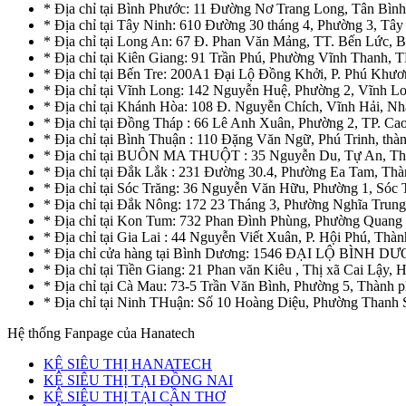
* Địa chỉ tại Bình Phước: 11 Đường Nơ Trang Long, Tân Bìn
* Địa chỉ tại Tây Ninh: 610 Đường 30 tháng 4, Phường 3, Tây
* Địa chỉ tại Long An: 67 Đ. Phan Văn Mảng, TT. Bến Lức, 
* Địa chỉ tại Kiên Giang: 91 Trần Phú, Phường Vĩnh Thanh, T
* Địa chỉ tại Bến Tre: 200A1 Đại Lộ Đồng Khởi, P. Phú Khươ
* Địa chỉ tại Vĩnh Long: 142 Nguyễn Huệ, Phường 2, Vĩnh L
* Địa chỉ tại Khánh Hòa: 108 Đ. Nguyễn Chích, Vĩnh Hải, N
* Địa chỉ tại Đồng Tháp : 66 Lê Anh Xuân, Phường 2, TP. C
* Địa chỉ tại Bình Thuận : 110 Đặng Văn Ngữ, Phú Trinh, thà
* Địa chỉ tại BUÔN MA THUỘT : 35 Nguyễn Du, Tự An, Th
* Địa chỉ tại Đắk Lắk : 231 Đường 30.4, Phường Ea Tam, T
* Địa chỉ tại Sóc Trăng: 36 Nguyễn Văn Hữu, Phường 1, Sóc 
* Địa chỉ tại Đắk Nông: 172 23 Tháng 3, Phường Nghĩa Trun
* Địa chỉ tại Kon Tum: 732 Phan Đình Phùng, Phường Quan
* Địa chỉ tại Gia Lai : 44 Nguyễn Viết Xuân, P. Hội Phú, Thàn
* Địa chỉ cửa hàng tại Bình Dương: 1546 ĐẠI LỘ BÌ
* Địa chỉ tại Tiền Giang: 21 Phan văn Kiêu , Thị xã Cai Lậy,
* Địa chỉ tại Cà Mau: 73-5 Trần Văn Bình, Phường 5, Thành
* Địa chỉ tại Ninh THuận: Số 10 Hoàng Diệu, Phường Thanh
Hệ thống Fanpage của Hanatech
KỆ SIÊU THỊ HANATECH
KỆ SIÊU THỊ TẠI ĐỒNG NAI
KỆ SIÊU THỊ TẠI CẦN THƠ