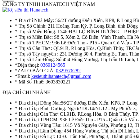
CÔNG TY TNHH HANATECH VIỆT NAM
* Địa chỉ Nhà Máy: 56/2T đường Điểu Xiển, KP8, P. Long Bì
* Trụ Sở Chính: 211 Hoàng Tam Kỳ, P. Long Bình, tỉnh Đồng
* Trụ sở Miền Đông: 1546 ĐẠI LỘ BÌNH DƯƠNG – P.H
* Trụ sở Miền Bắc: Số 5, Xóm 2, Cổ Điển, Vĩnh Thanh, Hà 
* Trụ sở TPHCM: 936 Lê Đức Thọ - P15 - Quận Gò Vấp - TP
* Trụ sở Cần Thơ : QL91B, P.Long Hòa, Q.Bình Thủy, TP.Cầ
* Trụ sở Tây nguyên : 231 Đường 30.4, Phường Ea Tam, Th
* Trụ sở Lâm Đồng: Số 454 Hùng Vương, Thị Trấn Di Linh,
*Điện thoại:
0369124565
*ZALO BÁO GIÁ:
0329576282
*Email:
kesieuthihanatech@gmail.com
* Mã Số Thuế: 3603830221
ĐỊA CHỈ CHI NHÁNH
* Địa chỉ tại Đồng Nai:56/2T đường Điểu Xiển, KP8, P. Long
* Địa chỉ tại Bình Dương: Ngã tư DL14/NL12 - Mỹ Phước 3,
* Địa chỉ tại Cần Thơ: QL91B, P.Long Hòa, Q.Bình Thủy, TP
* Địa chỉ tại TPHCM: 936 Lê Đức Thọ - P15 - Quận Gò Vấp 
* Địa chỉ tại Vũng Tàu: 1615 Võ Nguyên Giáp, Phường 12, 
* Địa chỉ tại Lâm Đồng: 454 Hùng Vương, Thị trấn Di Linh,
* Địa chỉ tại Đà Lạt: 10 Đ. Trần Phú, Phường 3, Thành phố 