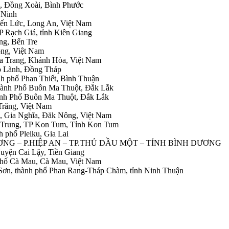
h, Đồng Xoài, Bình Phước
 Ninh
Bến Lức, Long An, Việt Nam
P Rạch Giá, tỉnh Kiên Giang
ng, Bến Tre
ong, Việt Nam
ha Trang, Khánh Hòa, Việt Nam
ao Lãnh, Đồng Tháp
nh phố Phan Thiết, Bình Thuận
ành Phố Buôn Ma Thuột, Đắk Lắk
hành Phố Buôn Ma Thuột, Đắk Lắk
Trăng, Việt Nam
g, Gia Nghĩa, Đăk Nông, Việt Nam
g Trung, TP Kon Tum, Tỉnh Kon Tum
h phố Pleiku, Gia Lai
NH DƯƠNG – P.HIỆP AN – TP.THỦ DẦU MỘT – TỈNH BÌNH DƯƠNG
 Huyện Cai Lậy, Tiền Giang
 phố Cà Mau, Cà Mau, Việt Nam
 Sơn, thành phố Phan Rang-Tháp Chàm, tỉnh Ninh Thuận