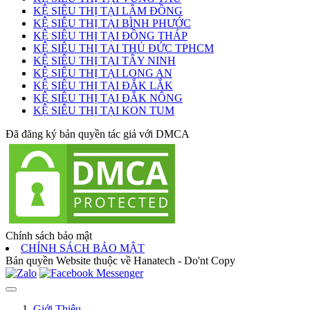
KỆ SIÊU THỊ TẠI LÂM ĐỒNG
KỆ SIÊU THỊ TẠI BÌNH PHƯỚC
KỆ SIÊU THỊ TẠI ĐỒNG THÁP
KỆ SIÊU THỊ TẠI THỦ ĐỨC TPHCM
KỆ SIÊU THỊ TẠI TÂY NINH
KỆ SIÊU THỊ TẠI LONG AN
KỆ SIÊU THỊ TẠI ĐẮK LẮK
KỆ SIÊU THỊ TẠI ĐẮK NÔNG
KỆ SIÊU THỊ TẠI KON TUM
Đã đăng ký bản quyền tác giả với DMCA
Chính sách bảo mật
CHÍNH SÁCH BẢO MẬT
Bản quyền Website thuộc về Hanatech - Do'nt Copy
Giới Thiệu