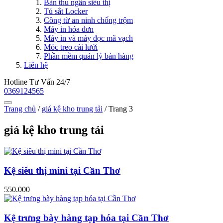
Bàn thu ngân siêu thị
Tủ sắt Locker
Công từ an ninh chống trộm
Máy in hóa đơn
Máy in và máy đọc mã vạch
Móc treo cài lưới
Phần mềm quản lý bán hàng
Liên hệ
Hotline Tư Vấn 24/7
0369124565
Trang chủ
/
giá kệ kho trung tải
/
Trang 3
giá kệ kho trung tải
Kệ siêu thị mini tại Cần Thơ
550.000
Kệ trưng bày hàng tạp hóa tại Cần Thơ