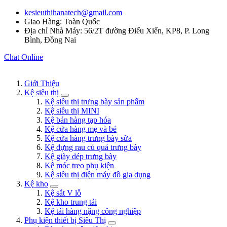
kesieuthihanatech@gmail.com
Giao Hàng: Toàn Quốc
Địa chỉ Nhà Máy: 56/2T đường Điểu Xiển, KP8, P. Long
Bình, Đồng Nai
Chat Online
Giới Thiệu
Kệ siêu thị
Kệ siêu thị trưng bày sản phẩm
Kệ siêu thị MINI
Kệ bán hàng tạp hóa
Kệ cửa hàng mẹ và bé
Kệ cửa hàng trưng bày sữa
Kệ đựng rau củ quả trưng bày
Kệ giày dép trưng bày
Kệ móc treo phụ kiện
Kệ siêu thị điện máy đồ gia dụng
Kệ kho
Kệ sắt V lỗ
Kệ kho trung tải
Kệ tải hàng nặng công nghiệp
Phụ kiện thiết bị Siêu Thị