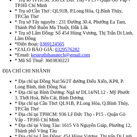
TP.Hồ Chí Minh
* Trụ sở Cần Thơ : QL91B, P.Long Hòa, Q.Bình Thủy,
TP.Cần Thơ
* Trụ sở Tây nguyên : 231 Đường 30.4, Phường Ea Tam,
Thành Phố Buôn Ma Thuột, Đắk Lắk
* Trụ sở Lâm Đồng: Số 454 Hùng Vương, Thị Trấn Di Linh,
Lâm Đồng
*Điện thoại:
0369124565
*ZALO BÁO GIÁ:
0329576282
*Email:
kesieuthihanatech@gmail.com
* Mã Số Thuế: 3603830221
ĐỊA CHỈ CHI NHÁNH
* Địa chỉ tại Đồng Nai:56/2T đường Điểu Xiển, KP8, P.
Long Bình, tỉnh Đồng Nai
* Địa chỉ tại Bình Dương: Ngã tư DL14/NL12 - Mỹ Phước
3, Thới Hoà, Bến Cát, Bình Dương
* Địa chỉ tại Cần Thơ: QL91B, P.Long Hòa, Q.Bình Thủy,
TP.Cần Thơ
* Địa chỉ tại TPHCM: 936 Lê Đức Thọ - P15 - Quận Gò
Vấp - TP.Hồ Chí Minh
* Địa chỉ tại Vũng Tàu: 1615 Võ Nguyên Giáp, Phường 12,
Thành phố Vũng Tàu
* Địa chỉ tại Lâm Đồng: 454 Hùng Vương, Thị trấn Di Linh,