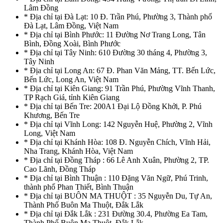
Lâm Đồng
* Địa chỉ tại Đà Lạt: 10 Đ. Trần Phú, Phường 3, Thành phố
Đà Lạt, Lâm Đồng, Việt Nam
* Địa chỉ tại Bình Phước: 11 Đường Nơ Trang Long, Tân
Bình, Đồng Xoài, Bình Phước
* Địa chỉ tại Tây Ninh: 610 Đường 30 tháng 4, Phường 3,
Tây Ninh
* Địa chỉ tại Long An: 67 Đ. Phan Văn Mảng, TT. Bến Lức,
Bến Lức, Long An, Việt Nam
* Địa chỉ tại Kiên Giang: 91 Trần Phú, Phường Vĩnh Thanh,
TP Rạch Giá, tỉnh Kiên Giang
* Địa chỉ tại Bến Tre: 200A1 Đại Lộ Đồng Khởi, P. Phú
Khương, Bến Tre
* Địa chỉ tại Vĩnh Long: 142 Nguyễn Huệ, Phường 2, Vĩnh
Long, Việt Nam
* Địa chỉ tại Khánh Hòa: 108 Đ. Nguyễn Chích, Vĩnh Hải,
Nha Trang, Khánh Hòa, Việt Nam
* Địa chỉ tại Đồng Tháp : 66 Lê Anh Xuân, Phường 2, TP.
Cao Lãnh, Đồng Tháp
* Địa chỉ tại Bình Thuận : 110 Đặng Văn Ngữ, Phú Trinh,
thành phố Phan Thiết, Bình Thuận
* Địa chỉ tại BUÔN MA THUỘT : 35 Nguyễn Du, Tự An,
Thành Phố Buôn Ma Thuột, Đắk Lắk
* Địa chỉ tại Đắk Lắk : 231 Đường 30.4, Phường Ea Tam,
Thành Phố Buôn Ma Thuột, Đắk Lắk