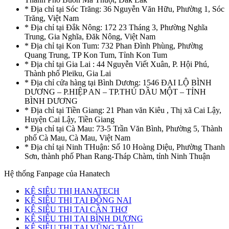
* Địa chỉ tại Sóc Trăng: 36 Nguyễn Văn Hữu, Phường 1, Sóc
Trăng, Việt Nam
* Địa chỉ tại Đắk Nông: 172 23 Tháng 3, Phường Nghĩa
Trung, Gia Nghĩa, Đăk Nông, Việt Nam
* Địa chỉ tại Kon Tum: 732 Phan Đình Phùng, Phường
Quang Trung, TP Kon Tum, Tỉnh Kon Tum
* Địa chỉ tại Gia Lai : 44 Nguyễn Viết Xuân, P. Hội Phú,
Thành phố Pleiku, Gia Lai
* Địa chỉ cửa hàng tại Bình Dương: 1546 ĐẠI LỘ BÌNH
DƯƠNG – P.HIỆP AN – TP.THỦ DẦU MỘT – TỈNH
BÌNH DƯƠNG
* Địa chỉ tại Tiền Giang: 21 Phan văn Kiêu , Thị xã Cai Lậy,
Huyện Cai Lậy, Tiền Giang
* Địa chỉ tại Cà Mau: 73-5 Trần Văn Bình, Phường 5, Thành
phố Cà Mau, Cà Mau, Việt Nam
* Địa chỉ tại Ninh THuận: Số 10 Hoàng Diệu, Phường Thanh
Sơn, thành phố Phan Rang-Tháp Chàm, tỉnh Ninh Thuận
Hệ thống Fanpage của Hanatech
KỆ SIÊU THỊ HANATECH
KỆ SIÊU THỊ TẠI ĐỒNG NAI
KỆ SIÊU THỊ TẠI CẦN THƠ
KỆ SIÊU THỊ TẠI BÌNH DƯƠNG
KỆ SIÊU THỊ TẠI VŨNG TÀU