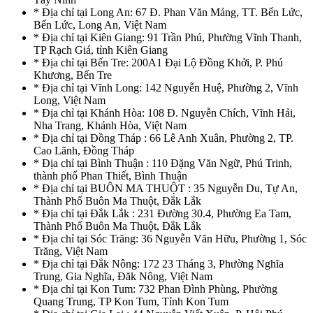
* Địa chỉ tại Long An: 67 Đ. Phan Văn Mảng, TT. Bến Lức,
Bến Lức, Long An, Việt Nam
* Địa chỉ tại Kiên Giang: 91 Trần Phú, Phường Vĩnh Thanh,
TP Rạch Giá, tỉnh Kiên Giang
* Địa chỉ tại Bến Tre: 200A1 Đại Lộ Đồng Khởi, P. Phú
Khương, Bến Tre
* Địa chỉ tại Vĩnh Long: 142 Nguyễn Huệ, Phường 2, Vĩnh
Long, Việt Nam
* Địa chỉ tại Khánh Hòa: 108 Đ. Nguyễn Chích, Vĩnh Hải,
Nha Trang, Khánh Hòa, Việt Nam
* Địa chỉ tại Đồng Tháp : 66 Lê Anh Xuân, Phường 2, TP.
Cao Lãnh, Đồng Tháp
* Địa chỉ tại Bình Thuận : 110 Đặng Văn Ngữ, Phú Trinh,
thành phố Phan Thiết, Bình Thuận
* Địa chỉ tại BUÔN MA THUỘT : 35 Nguyễn Du, Tự An,
Thành Phố Buôn Ma Thuột, Đắk Lắk
* Địa chỉ tại Đắk Lắk : 231 Đường 30.4, Phường Ea Tam,
Thành Phố Buôn Ma Thuột, Đắk Lắk
* Địa chỉ tại Sóc Trăng: 36 Nguyễn Văn Hữu, Phường 1, Sóc
Trăng, Việt Nam
* Địa chỉ tại Đắk Nông: 172 23 Tháng 3, Phường Nghĩa
Trung, Gia Nghĩa, Đăk Nông, Việt Nam
* Địa chỉ tại Kon Tum: 732 Phan Đình Phùng, Phường
Quang Trung, TP Kon Tum, Tỉnh Kon Tum