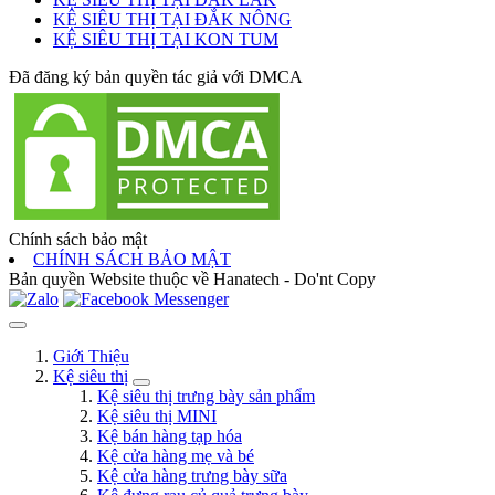
KỆ SIÊU THỊ TẠI ĐẮK NÔNG
KỆ SIÊU THỊ TẠI KON TUM
Đã đăng ký bản quyền tác giả với DMCA
Chính sách bảo mật
CHÍNH SÁCH BẢO MẬT
Bản quyền Website thuộc về Hanatech - Do'nt Copy
Giới Thiệu
Kệ siêu thị
Kệ siêu thị trưng bày sản phẩm
Kệ siêu thị MINI
Kệ bán hàng tạp hóa
Kệ cửa hàng mẹ và bé
Kệ cửa hàng trưng bày sữa