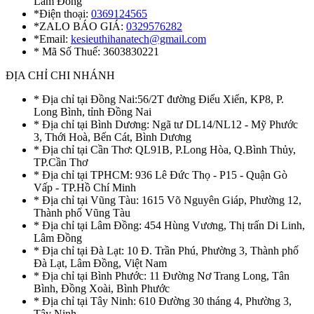
Lâm Đồng
*Điện thoại:
0369124565
*ZALO BÁO GIÁ:
0329576282
*Email:
kesieuthihanatech@gmail.com
* Mã Số Thuế: 3603830221
ĐỊA CHỈ CHI NHÁNH
* Địa chỉ tại Đồng Nai:56/2T đường Điểu Xiển, KP8, P.
Long Bình, tỉnh Đồng Nai
* Địa chỉ tại Bình Dương: Ngã tư DL14/NL12 - Mỹ Phước
3, Thới Hoà, Bến Cát, Bình Dương
* Địa chỉ tại Cần Thơ: QL91B, P.Long Hòa, Q.Bình Thủy,
TP.Cần Thơ
* Địa chỉ tại TPHCM: 936 Lê Đức Thọ - P15 - Quận Gò
Vấp - TP.Hồ Chí Minh
* Địa chỉ tại Vũng Tàu: 1615 Võ Nguyên Giáp, Phường 12,
Thành phố Vũng Tàu
* Địa chỉ tại Lâm Đồng: 454 Hùng Vương, Thị trấn Di Linh,
Lâm Đồng
* Địa chỉ tại Đà Lạt: 10 Đ. Trần Phú, Phường 3, Thành phố
Đà Lạt, Lâm Đồng, Việt Nam
* Địa chỉ tại Bình Phước: 11 Đường Nơ Trang Long, Tân
Bình, Đồng Xoài, Bình Phước
* Địa chỉ tại Tây Ninh: 610 Đường 30 tháng 4, Phường 3,
Tây Ninh