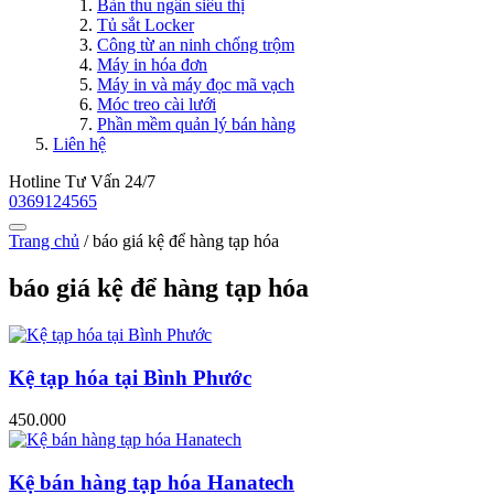
Bàn thu ngân siêu thị
Tủ sắt Locker
Công từ an ninh chống trộm
Máy in hóa đơn
Máy in và máy đọc mã vạch
Móc treo cài lưới
Phần mềm quản lý bán hàng
Liên hệ
Hotline Tư Vấn 24/7
0369124565
Trang chủ
/
báo giá kệ để hàng tạp hóa
báo giá kệ để hàng tạp hóa
Kệ tạp hóa tại Bình Phước
450.000
Kệ bán hàng tạp hóa Hanatech