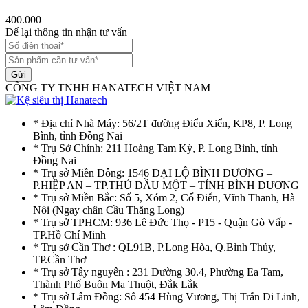
400.000
Để lại thông tin nhận tư vấn
Gửi
CÔNG TY TNHH HANATECH VIỆT NAM
* Địa chỉ Nhà Máy: 56/2T đường Điểu Xiển, KP8, P. Long
Bình, tỉnh Đồng Nai
* Trụ Sở Chính: 211 Hoàng Tam Kỳ, P. Long Bình, tỉnh
Đồng Nai
* Trụ sở Miền Đông: 1546 ĐẠI LỘ BÌNH DƯƠNG –
P.HIỆP AN – TP.THỦ DẦU MỘT – TỈNH BÌNH DƯƠNG
* Trụ sở Miền Bắc: Số 5, Xóm 2, Cổ Điển, Vĩnh Thanh, Hà
Nôi (Ngay chân Cầu Thăng Long)
* Trụ sở TPHCM: 936 Lê Đức Thọ - P15 - Quận Gò Vấp -
TP.Hồ Chí Minh
* Trụ sở Cần Thơ : QL91B, P.Long Hòa, Q.Bình Thủy,
TP.Cần Thơ
* Trụ sở Tây nguyên : 231 Đường 30.4, Phường Ea Tam,
Thành Phố Buôn Ma Thuột, Đắk Lắk
* Trụ sở Lâm Đồng: Số 454 Hùng Vương, Thị Trấn Di Linh,