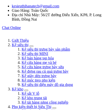
kesieuthihanatech@gmail.com
Giao Hàng: Toàn Quốc
Địa chỉ Nhà Máy: 56/2T đường Điểu Xiển, KP8, P. Long
Bình, Đồng Nai
Chat Online
Giới Thiệu
Kệ siêu thị
Kệ siêu thị trưng bày sản phẩm
Kệ siêu thị MINI
Kệ bán hàng tạp hóa
Kệ cửa hàng mẹ và bé
Kệ cửa hàng trưng bày sữa
Kệ đựng rau củ quả trưng bày
Kệ giày dép trưng bày
Kệ móc treo phụ kiện
Kệ siêu thị điện máy đồ gia dụng
Kệ kho
Kệ sắt V lỗ
Kệ kho trung tải
Kệ tải hàng nặng công nghiệp
Phụ kiện thiết bị Siêu Thị