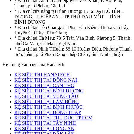
* Địa chỉ tại Gia Lai : 44 Nguyễn Viết Xuân, P. Hội Phú,
Thành phố Pleiku, Gia Lai
* Địa chỉ cửa hàng tại Bình Dương: 1546 ĐẠI LỘ BÌNH
DƯƠNG – P.HIỆP AN – TP.THỦ DẦU MỘT – TỈNH
BÌNH DƯƠNG
* Địa chỉ tại Tiền Giang: 21 Phan văn Kiêu , Thị xã Cai Lậy,
Huyện Cai Lậy, Tiền Giang
* Địa chỉ tại Cà Mau: 73-5 Trần Văn Bình, Phường 5, Thành
phố Cà Mau, Cà Mau, Việt Nam
* Địa chỉ tại Ninh THuận: Số 10 Hoàng Diệu, Phường Thanh
Sơn, thành phố Phan Rang-Tháp Chàm, tỉnh Ninh Thuận
Hệ thống Fanpage của Hanatech
KỆ SIÊU THỊ HANATECH
KỆ SIÊU THỊ TẠI ĐỒNG NAI
KỆ SIÊU THỊ TẠI CẦN THƠ
KỆ SIÊU THỊ TẠI BÌNH DƯƠNG
KỆ SIÊU THỊ TẠI VŨNG TÀU
KỆ SIÊU THỊ TẠI LÂM ĐỒNG
KỆ SIÊU THỊ TẠI BÌNH PHƯỚC
KỆ SIÊU THỊ TẠI ĐỒNG THÁP
KỆ SIÊU THỊ TẠI THỦ ĐỨC TPHCM
KỆ SIÊU THỊ TẠI TÂY NINH
KỆ SIÊU THỊ TẠI LONG AN
KỆ SIÊU THỊ TẠI ĐẮK LẮK