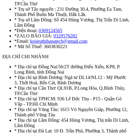
TP.Cần Thơ
* Trụ sở Tây nguyên : 231 Đường 30.4, Phường Ea Tam,
Thành Phố Buôn Ma Thuột, Đắk Lắk
* Trụ sở Lâm Đồng: Số 454 Hùng Vương, Thị Trấn Di Linh,
Lâm Đồng
*Điện thoại:
0369124565
*ZALO BÁO GIÁ:
0329576282
*Email:
kesieuthihanatech@gmail.com
* Mã Số Thuế: 3603830221
ĐỊA CHỈ CHI NHÁNH
* Địa chỉ tại Đồng Nai:56/2T đường Điểu Xiển, KP8, P.
Long Bình, tỉnh Đồng Nai
* Địa chỉ tại Bình Dương: Ngã tư DL14/NL12 - Mỹ Phước
3, Thới Hoà, Bến Cát, Bình Dương
* Địa chỉ tại Cần Thơ: QL91B, P.Long Hòa, Q.Bình Thủy,
TP.Cần Thơ
* Địa chỉ tại TPHCM: 936 Lê Đức Thọ - P15 - Quận Gò
Vấp - TP.Hồ Chí Minh
* Địa chỉ tại Vũng Tàu: 1615 Võ Nguyên Giáp, Phường 12,
Thành phố Vũng Tàu
* Địa chỉ tại Lâm Đồng: 454 Hùng Vương, Thị trấn Di Linh,
Lâm Đồng
* Địa chỉ tại Đà Lạt: 10 Đ. Trần Phú, Phường 3, Thành phố