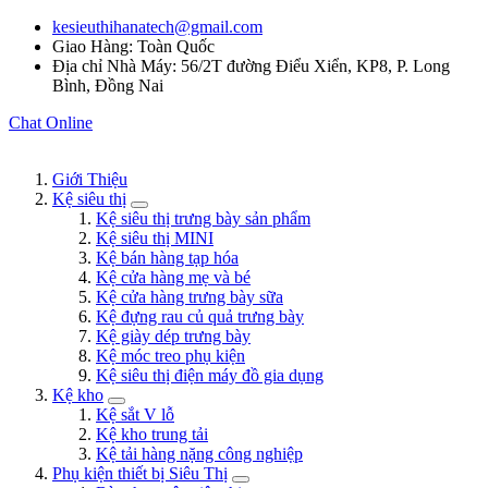
kesieuthihanatech@gmail.com
Giao Hàng: Toàn Quốc
Địa chỉ Nhà Máy: 56/2T đường Điểu Xiển, KP8, P. Long
Bình, Đồng Nai
Chat Online
Giới Thiệu
Kệ siêu thị
Kệ siêu thị trưng bày sản phẩm
Kệ siêu thị MINI
Kệ bán hàng tạp hóa
Kệ cửa hàng mẹ và bé
Kệ cửa hàng trưng bày sữa
Kệ đựng rau củ quả trưng bày
Kệ giày dép trưng bày
Kệ móc treo phụ kiện
Kệ siêu thị điện máy đồ gia dụng
Kệ kho
Kệ sắt V lỗ
Kệ kho trung tải
Kệ tải hàng nặng công nghiệp
Phụ kiện thiết bị Siêu Thị