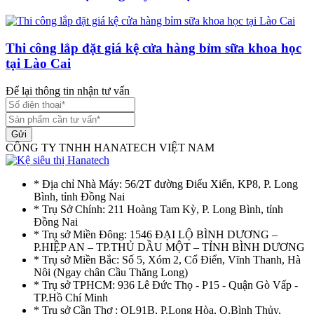
Thi công lắp đặt giá kệ cửa hàng bỉm sữa khoa học
tại Lào Cai
Để lại thông tin nhận tư vấn
Gửi
CÔNG TY TNHH HANATECH VIỆT NAM
* Địa chỉ Nhà Máy: 56/2T đường Điểu Xiển, KP8, P. Long
Bình, tỉnh Đồng Nai
* Trụ Sở Chính: 211 Hoàng Tam Kỳ, P. Long Bình, tỉnh
Đồng Nai
* Trụ sở Miền Đông: 1546 ĐẠI LỘ BÌNH DƯƠNG –
P.HIỆP AN – TP.THỦ DẦU MỘT – TỈNH BÌNH DƯƠNG
* Trụ sở Miền Bắc: Số 5, Xóm 2, Cổ Điển, Vĩnh Thanh, Hà
Nôi (Ngay chân Cầu Thăng Long)
* Trụ sở TPHCM: 936 Lê Đức Thọ - P15 - Quận Gò Vấp -
TP.Hồ Chí Minh
* Trụ sở Cần Thơ : QL91B, P.Long Hòa, Q.Bình Thủy,