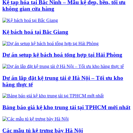
Kệ tạp hóa tại Bắc Ninh – Mẫu kệ đẹp, bền, tối ưu
không gian cửa hàng
Kệ bách hoá tại Bắc Giang
Dự án setup kệ bách hoá tổng hợp tại Hải Phòng
Dự án lắp đặt kệ trung tải ở Hà Nội – Tối ưu kho
hàng thực tế
Bảng báo giá kệ kho trung tải tại TPHCM mới nhất
Các mẫu tủ kệ trưng bày Hà Nội