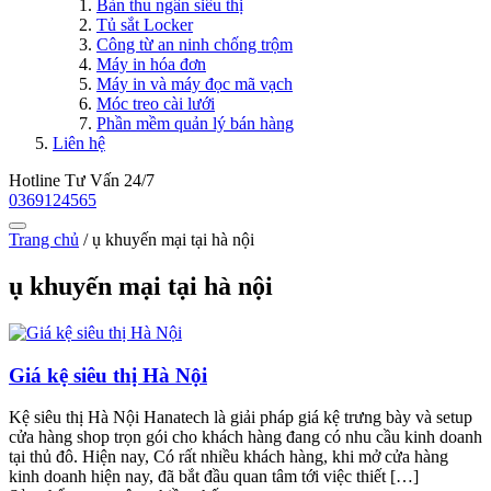
Bàn thu ngân siêu thị
Tủ sắt Locker
Công từ an ninh chống trộm
Máy in hóa đơn
Máy in và máy đọc mã vạch
Móc treo cài lưới
Phần mềm quản lý bán hàng
Liên hệ
Hotline Tư Vấn 24/7
0369124565
Trang chủ
/
ụ khuyến mại tại hà nội
ụ khuyến mại tại hà nội
Giá kệ siêu thị Hà Nội
Kệ siêu thị Hà Nội Hanatech là giải pháp giá kệ trưng bày và setup
cửa hàng shop trọn gói cho khách hàng đang có nhu cầu kinh doanh
tại thủ đô. Hiện nay, Có rất nhiều khách hàng, khi mở cửa hàng
kinh doanh hiện nay, đã bắt đầu quan tâm tới việc thiết […]