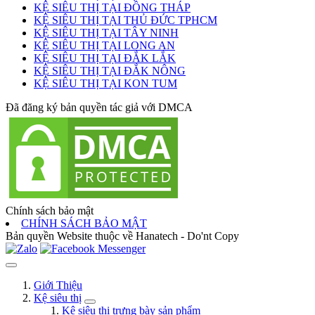
KỆ SIÊU THỊ TẠI ĐỒNG THÁP
KỆ SIÊU THỊ TẠI THỦ ĐỨC TPHCM
KỆ SIÊU THỊ TẠI TÂY NINH
KỆ SIÊU THỊ TẠI LONG AN
KỆ SIÊU THỊ TẠI ĐẮK LẮK
KỆ SIÊU THỊ TẠI ĐẮK NÔNG
KỆ SIÊU THỊ TẠI KON TUM
Đã đăng ký bản quyền tác giả với DMCA
Chính sách bảo mật
CHÍNH SÁCH BẢO MẬT
Bản quyền Website thuộc về Hanatech - Do'nt Copy
Giới Thiệu
Kệ siêu thị
Kệ siêu thị trưng bày sản phẩm