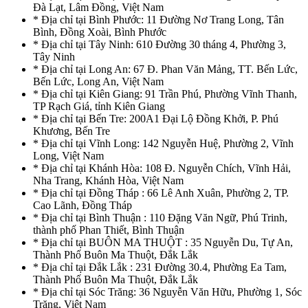
Đà Lạt, Lâm Đồng, Việt Nam
* Địa chỉ tại Bình Phước: 11 Đường Nơ Trang Long, Tân
Bình, Đồng Xoài, Bình Phước
* Địa chỉ tại Tây Ninh: 610 Đường 30 tháng 4, Phường 3,
Tây Ninh
* Địa chỉ tại Long An: 67 Đ. Phan Văn Mảng, TT. Bến Lức,
Bến Lức, Long An, Việt Nam
* Địa chỉ tại Kiên Giang: 91 Trần Phú, Phường Vĩnh Thanh,
TP Rạch Giá, tỉnh Kiên Giang
* Địa chỉ tại Bến Tre: 200A1 Đại Lộ Đồng Khởi, P. Phú
Khương, Bến Tre
* Địa chỉ tại Vĩnh Long: 142 Nguyễn Huệ, Phường 2, Vĩnh
Long, Việt Nam
* Địa chỉ tại Khánh Hòa: 108 Đ. Nguyễn Chích, Vĩnh Hải,
Nha Trang, Khánh Hòa, Việt Nam
* Địa chỉ tại Đồng Tháp : 66 Lê Anh Xuân, Phường 2, TP.
Cao Lãnh, Đồng Tháp
* Địa chỉ tại Bình Thuận : 110 Đặng Văn Ngữ, Phú Trinh,
thành phố Phan Thiết, Bình Thuận
* Địa chỉ tại BUÔN MA THUỘT : 35 Nguyễn Du, Tự An,
Thành Phố Buôn Ma Thuột, Đắk Lắk
* Địa chỉ tại Đắk Lắk : 231 Đường 30.4, Phường Ea Tam,
Thành Phố Buôn Ma Thuột, Đắk Lắk
* Địa chỉ tại Sóc Trăng: 36 Nguyễn Văn Hữu, Phường 1, Sóc
Trăng, Việt Nam