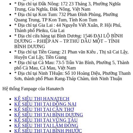
* Địa chỉ tại Đắk Nông: 172 23 Tháng 3, Phường Nghĩa
Trung, Gia Nghĩa, Đăk Nông, Việt Nam
* Địa chỉ tại Kon Tum: 732 Phan Đình Phùng, Phường
Quang Trung, TP Kon Tum, Tỉnh Kon Tum
* Địa chỉ tại Gia Lai : 44 Nguyễn Viết Xuân, P. Hội Phú,
Thành phố Pleiku, Gia Lai
* Địa chỉ cửa hàng tại Bình Dương: 1546 ĐẠI LỘ BÌNH
DƯƠNG – P.HIỆP AN – TP.THỦ DẦU MỘT – TỈNH
BÌNH DƯƠNG
* Địa chỉ tại Tiền Giang: 21 Phan văn Kiêu , Thị xã Cai Lậy,
Huyện Cai Lậy, Tiền Giang
* Địa chỉ tại Cà Mau: 73-5 Trần Văn Bình, Phường 5, Thành
phố Cà Mau, Cà Mau, Việt Nam
* Địa chỉ tại Ninh THuận: Số 10 Hoàng Diệu, Phường Thanh
Sơn, thành phố Phan Rang-Tháp Chàm, tỉnh Ninh Thuận
Hệ thống Fanpage của Hanatech
KỆ SIÊU THỊ HANATECH
KỆ SIÊU THỊ TẠI ĐỒNG NAI
KỆ SIÊU THỊ TẠI CẦN THƠ
KỆ SIÊU THỊ TẠI BÌNH DƯƠNG
KỆ SIÊU THỊ TẠI VŨNG TÀU
KỆ SIÊU THỊ TẠI LÂM ĐỒNG
KỆ SIÊU THỊ TẠI BÌNH PHƯỚC