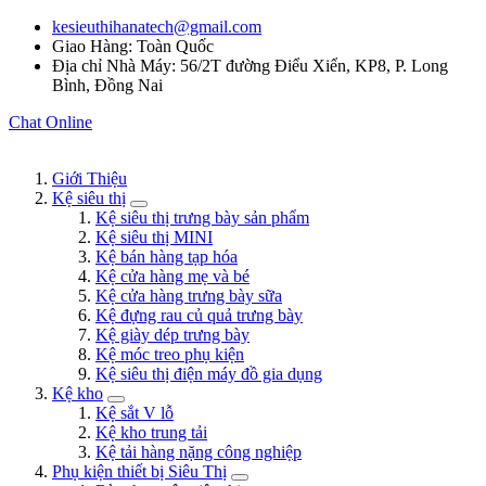
kesieuthihanatech@gmail.com
Giao Hàng: Toàn Quốc
Địa chỉ Nhà Máy: 56/2T đường Điểu Xiển, KP8, P. Long
Bình, Đồng Nai
Chat Online
Giới Thiệu
Kệ siêu thị
Kệ siêu thị trưng bày sản phẩm
Kệ siêu thị MINI
Kệ bán hàng tạp hóa
Kệ cửa hàng mẹ và bé
Kệ cửa hàng trưng bày sữa
Kệ đựng rau củ quả trưng bày
Kệ giày dép trưng bày
Kệ móc treo phụ kiện
Kệ siêu thị điện máy đồ gia dụng
Kệ kho
Kệ sắt V lỗ
Kệ kho trung tải
Kệ tải hàng nặng công nghiệp
Phụ kiện thiết bị Siêu Thị