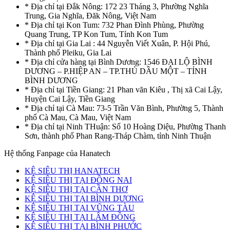
* Địa chỉ tại Đắk Nông: 172 23 Tháng 3, Phường Nghĩa
Trung, Gia Nghĩa, Đăk Nông, Việt Nam
* Địa chỉ tại Kon Tum: 732 Phan Đình Phùng, Phường
Quang Trung, TP Kon Tum, Tỉnh Kon Tum
* Địa chỉ tại Gia Lai : 44 Nguyễn Viết Xuân, P. Hội Phú,
Thành phố Pleiku, Gia Lai
* Địa chỉ cửa hàng tại Bình Dương: 1546 ĐẠI LỘ BÌNH
DƯƠNG – P.HIỆP AN – TP.THỦ DẦU MỘT – TỈNH
BÌNH DƯƠNG
* Địa chỉ tại Tiền Giang: 21 Phan văn Kiêu , Thị xã Cai Lậy,
Huyện Cai Lậy, Tiền Giang
* Địa chỉ tại Cà Mau: 73-5 Trần Văn Bình, Phường 5, Thành
phố Cà Mau, Cà Mau, Việt Nam
* Địa chỉ tại Ninh THuận: Số 10 Hoàng Diệu, Phường Thanh
Sơn, thành phố Phan Rang-Tháp Chàm, tỉnh Ninh Thuận
Hệ thống Fanpage của Hanatech
KỆ SIÊU THỊ HANATECH
KỆ SIÊU THỊ TẠI ĐỒNG NAI
KỆ SIÊU THỊ TẠI CẦN THƠ
KỆ SIÊU THỊ TẠI BÌNH DƯƠNG
KỆ SIÊU THỊ TẠI VŨNG TÀU
KỆ SIÊU THỊ TẠI LÂM ĐỒNG
KỆ SIÊU THỊ TẠI BÌNH PHƯỚC