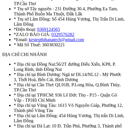
TP.Cần Thơ
* Trụ sở Tây nguyên : 231 Đường 30.4, Phường Ea Tam,
Thành Phố Buôn Ma Thuột, Đắk Lắk
* Trụ sở Lâm Đồng: Số 454 Hùng Vương, Thị Trấn Di Linh,
Lâm Đồng
*Điện thoại:
0369124565
*ZALO BÁO GIÁ:
0329576282
*Email:
kesieuthihanatech@gmail.com
* Mã Số Thuế: 3603830221
ĐỊA CHỈ CHI NHÁNH
* Địa chỉ tại Đồng Nai:56/2T đường Điểu Xiển, KP8, P.
Long Bình, tỉnh Đồng Nai
* Địa chỉ tại Bình Dương: Ngã tư DL14/NL12 - Mỹ Phước
3, Thới Hoà, Bến Cát, Bình Dương
* Địa chỉ tại Cần Thơ: QL91B, P.Long Hòa, Q.Bình Thủy,
TP.Cần Thơ
* Địa chỉ tại TPHCM: 936 Lê Đức Thọ - P15 - Quận Gò
Vấp - TP.Hồ Chí Minh
* Địa chỉ tại Vũng Tàu: 1615 Võ Nguyên Giáp, Phường 12,
Thành phố Vũng Tàu
* Địa chỉ tại Lâm Đồng: 454 Hùng Vương, Thị trấn Di Linh,
Lâm Đồng
* Địa chỉ tại Đà Lạt: 10 Đ. Trần Phú, Phường 3, Thành phố