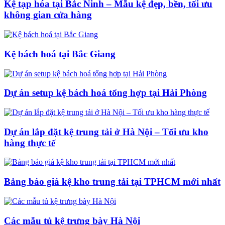
Kệ tạp hóa tại Bắc Ninh – Mẫu kệ đẹp, bền, tối ưu
không gian cửa hàng
Kệ bách hoá tại Bắc Giang
Dự án setup kệ bách hoá tổng hợp tại Hải Phòng
Dự án lắp đặt kệ trung tải ở Hà Nội – Tối ưu kho
hàng thực tế
Bảng báo giá kệ kho trung tải tại TPHCM mới nhất
Các mẫu tủ kệ trưng bày Hà Nội