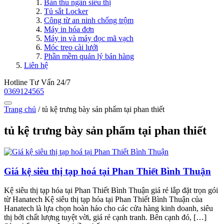
Bàn thu ngân siêu thị
Tủ sắt Locker
Công từ an ninh chống trộm
Máy in hóa đơn
Máy in và máy đọc mã vạch
Móc treo cài lưới
Phần mềm quản lý bán hàng
Liên hệ
Hotline Tư Vấn 24/7
0369124565
Trang chủ
/
tủ kệ trưng bày sản phẩm tại phan thiết
tủ kệ trưng bày sản phẩm tại phan thiết
Giá kệ siêu thị tạp hoá tại Phan Thiết Bình Thuận
Kệ siêu thị tạp hóa tại Phan Thiết Bình Thuận giá rẻ lắp đặt trọn gói
từ Hanatech Kệ siêu thị tạp hóa tại Phan Thiết Bình Thuận của
Hanatech là lựa chọn hoàn hảo cho các cửa hàng kinh doanh, siêu
thị bởi chất lượng tuyệt vời, giá rẻ cạnh tranh. Bên cạnh đó, […]