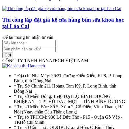
Thi công lắp đặt giá kệ cửa hàng bỉm sữa khoa học
tại Lào Cai
Để lại thông tin nhận tư vấn
Gửi
CÔNG TY TNHH HANATECH VIỆT NAM
* Địa chỉ Nhà Máy: 56/2T đường Điểu Xiển, KP8, P. Long
Bình, tỉnh Đồng Nai
* Trụ Sở Chính: 211 Hoàng Tam Kỳ, P. Long Bình, tỉnh
Đồng Nai
* Trụ sở Miền Đông: 1546 ĐẠI LỘ BÌNH DƯƠNG –
P.HIỆP AN – TP.THỦ DẦU MỘT – TỈNH BÌNH DƯƠNG
* Trụ sở Miền Bắc: Số 5, Xóm 2, Cổ Điển, Vĩnh Thanh, Hà
Nôi (Ngay chân Cầu Thăng Long)
* Trụ sở TPHCM: 936 Lê Đức Thọ - P15 - Quận Gò Vấp -
TP.Hồ Chí Minh
* Trụ sở Cần Thơ : QL91B, P.Long Hòa, Q.Bình Thủy,