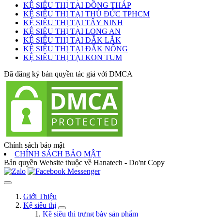
KỆ SIÊU THỊ TẠI ĐỒNG THÁP
KỆ SIÊU THỊ TẠI THỦ ĐỨC TPHCM
KỆ SIÊU THỊ TẠI TÂY NINH
KỆ SIÊU THỊ TẠI LONG AN
KỆ SIÊU THỊ TẠI ĐẮK LẮK
KỆ SIÊU THỊ TẠI ĐẮK NÔNG
KỆ SIÊU THỊ TẠI KON TUM
Đã đăng ký bản quyền tác giả với DMCA
Chính sách bảo mật
CHÍNH SÁCH BẢO MẬT
Bản quyền Website thuộc về Hanatech - Do'nt Copy
Giới Thiệu
Kệ siêu thị
Kệ siêu thị trưng bày sản phẩm