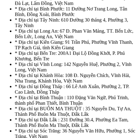
Đà Lạt, Lâm Đồng, Việt Nam
* Địa chỉ tại Bình Phước: 11 Đường Nơ Trang Long, Tân
Bình, Đồng Xoài, Bình Phước
* Địa chỉ tại Tây Ninh: 610 Đường 30 tháng 4, Phường 3,
Tây Ninh
* Địa chỉ tại Long An: 67 Đ. Phan Văn Mảng, TT. Bến Lức,
Bến Lức, Long An, Việt Nam
* Địa chỉ tại Kiên Giang: 91 Trần Phú, Phường Vĩnh Thanh,
TP Rạch Giá, tỉnh Kiên Giang
* Địa chỉ tại Bến Tre: 200A1 Đại Lộ Đồng Khởi, P. Phú
Khương, Bến Tre
* Địa chỉ tại Vĩnh Long: 142 Nguyễn Huệ, Phường 2, Vĩnh
Long, Việt Nam
* Địa chỉ tại Khánh Hòa: 108 Đ. Nguyễn Chích, Vĩnh Hải,
Nha Trang, Khánh Hòa, Việt Nam
* Địa chỉ tại Đồng Tháp : 66 Lê Anh Xuân, Phường 2, TP.
Cao Lãnh, Đồng Tháp
* Địa chỉ tại Bình Thuận : 110 Đặng Văn Ngữ, Phú Trinh,
thành phố Phan Thiết, Bình Thuận
* Địa chỉ tại BUÔN MA THUỘT : 35 Nguyễn Du, Tự An,
Thành Phố Buôn Ma Thuột, Đắk Lắk
* Địa chỉ tại Đắk Lắk : 231 Đường 30.4, Phường Ea Tam,
Thành Phố Buôn Ma Thuột, Đắk Lắk
* Địa chỉ tại Sóc Trăng: 36 Nguyễn Văn Hữu, Phường 1, Sóc
Trăng, Việt Nam